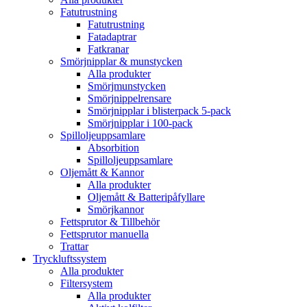
Fatutrustning
Fatutrustning
Fatadaptrar
Fatkranar
Smörjnipplar & munstycken
Alla produkter
Smörjmunstycken
Smörjnippelrensare
Smörjnipplar i blisterpack 5-pack
Smörjnipplar i 100-pack
Spilloljeuppsamlare
Absorbition
Spilloljeuppsamlare
Oljemått & Kannor
Alla produkter
Oljemått & Batteripåfyllare
Smörjkannor
Fettsprutor & Tillbehör
Fettsprutor manuella
Trattar
Tryckluftssystem
Alla produkter
Filtersystem
Alla produkter