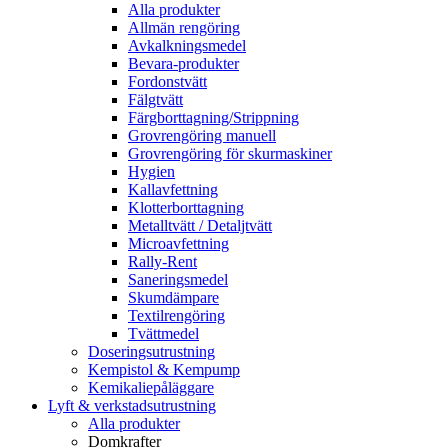
Alla produkter
Allmän rengöring
Avkalkningsmedel
Bevara-produkter
Fordonstvätt
Fälgtvätt
Färgborttagning/Strippning
Grovrengöring manuell
Grovrengöring för skurmaskiner
Hygien
Kallavfettning
Klotterborttagning
Metalltvätt / Detaljtvätt
Microavfettning
Rally-Rent
Saneringsmedel
Skumdämpare
Textilrengöring
Tvättmedel
Doseringsutrustning
Kempistol & Kempump
Kemikaliepåläggare
Lyft & verkstadsutrustning
Alla produkter
Domkrafter