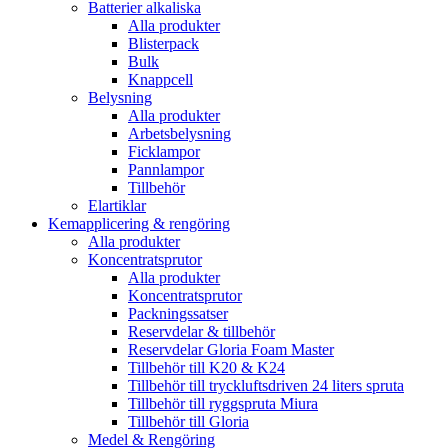
Batterier alkaliska
Alla produkter
Blisterpack
Bulk
Knappcell
Belysning
Alla produkter
Arbetsbelysning
Ficklampor
Pannlampor
Tillbehör
Elartiklar
Kemapplicering & rengöring
Alla produkter
Koncentratsprutor
Alla produkter
Koncentratsprutor
Packningssatser
Reservdelar & tillbehör
Reservdelar Gloria Foam Master
Tillbehör till K20 & K24
Tillbehör till tryckluftsdriven 24 liters spruta
Tillbehör till ryggspruta Miura
Tillbehör till Gloria
Medel & Rengöring