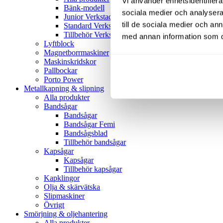
Vi använder enhetsidentifierar
Bänk-modell
sociala medier och analysera 
Junior Verkstadspress
till de sociala medier och a
Standard Verkstadspress
Tillbehör Verkstadspressar
med annan information som du 
Lyftblock
Magnetborrmaskiner
Maskinskridskor
Pallbockar
Porto Power
Metallkapning & slipning
Alla produkter
Bandsågar
Bandsågar
Bandsågar Femi
Bandsågsblad
Tillbehör bandsågar
Kapsågar
Kapsågar
Tillbehör kapsågar
Kapklingor
Olja & skärvätska
Slipmaskiner
Övrigt
Smörjning & oljehantering
Alla produkter