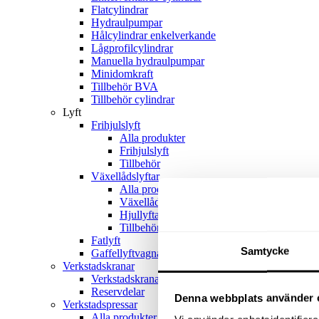
Flatcylindrar
Hydraulpumpar
Hålcylindrar enkelverkande
Lågprofilcylindrar
Manuella hydraulpumpar
Minidomkraft
Tillbehör BVA
Tillbehör cylindrar
Lyft
Frihjulslyft
Alla produkter
Frihjulslyft
Tillbehör
Växellådslyftar
Alla produkter
Växellådslyftar
Hjullyftar
Tillbehör
Fatlyft
Samtycke
Gaffellyftvagnar
Verkstadskranar
Verkstadskranar
Reservdelar
Denna webbplats använder 
Verkstadspressar
Alla produkter