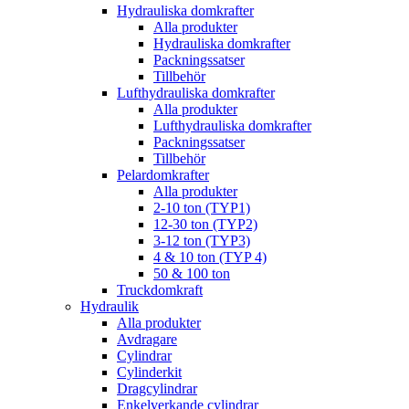
Hydrauliska domkrafter
Alla produkter
Hydrauliska domkrafter
Packningssatser
Tillbehör
Lufthydrauliska domkrafter
Alla produkter
Lufthydrauliska domkrafter
Packningssatser
Tillbehör
Pelardomkrafter
Alla produkter
2-10 ton (TYP1)
12-30 ton (TYP2)
3-12 ton (TYP3)
4 & 10 ton (TYP 4)
50 & 100 ton
Truckdomkraft
Hydraulik
Alla produkter
Avdragare
Cylindrar
Cylinderkit
Dragcylindrar
Enkelverkande cylindrar