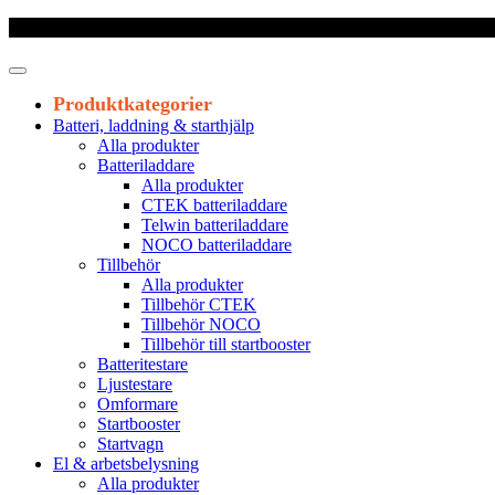
Frakt 179 kr
|
Fraktfritt från 1800 kr exkl. moms
|
Leveranstid 1-3 arb
Produktkategorier
Batteri, laddning & starthjälp
Alla produkter
Batteriladdare
Alla produkter
CTEK batteriladdare
Telwin batteriladdare
NOCO batteriladdare
Tillbehör
Alla produkter
Tillbehör CTEK
Tillbehör NOCO
Tillbehör till startbooster
Batteritestare
Ljustestare
Omformare
Startbooster
Startvagn
El & arbetsbelysning
Alla produkter