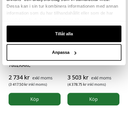
Dessa kan i sin tur kombinera informationen med annan
information som du har tillhandahållit eller som de har
samlat in när du har använt deras tjänster.
Tillåt alla
Anpassa
BORRMASKIN
SLIPMASKIN 4152-HL
7802RAKC
2 734
kr
3 503
kr
exkl moms
exkl moms
(
3 417.50
kr
inkl moms)
(
4 378.75
kr
inkl moms)
Köp
Köp