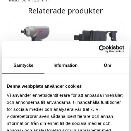
Relaterade produkter
Samtycke
Information
Om
MUTTERDRAGARE 1/2″
MUTTERDRAGARE 1″
2125QTIMAX
280-EU
Denna webbplats använder cookies
Det ursprungliga priset var: 5 725 kr.
Det nuvarande priset är: 3 764 kr.
3 764
kr
38 331
kr
exkl moms
exkl moms
Vi använder enhetsidentifierare för att anpassa innehållet
(
4 705
kr
inkl moms)
(
47 913.75
kr
inkl moms)
och annonserna till användarna, tillhandahålla funktioner
för sociala medier och analysera vår trafik. Vi
Köp
Köp
vidarebefordrar även sådana identifierare och annan
information från din enhet till de sociala medier och
annons- och analysföretag som vi samarbetar med.