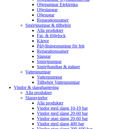
Oljepumpar Elektriska
Oljeslangar
Oljesugar
Reparationssatser
Smörjpumpar & tillbehör
Alla produkter
Fat- & följelock
Kärror
Påfyllningspumpar för fett
Reparationssatser
Slangar
Smörjpumpar
Smörjhandtag & mätare
Vattenpumpar
Vattenpumpar
Tillbehör Vattenpumpar
Vindor & slanghantering
Alla produkter
Slangvindor
Alla produkter
Vindor med slang 10-19 bar
Vindor med slang 20-60 bar
Vindor utan slang 20-60 bar
Vindor med slang 400 bar
Vindor utan slang 200-600 bar