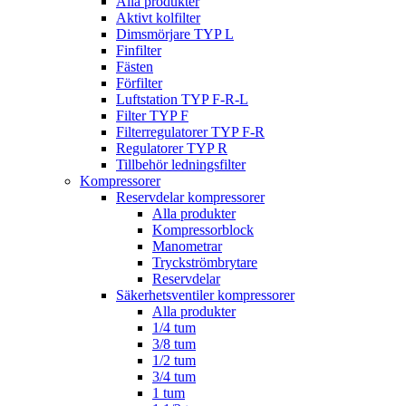
Alla produkter
Aktivt kolfilter
Dimsmörjare TYP L
Finfilter
Fästen
Förfilter
Luftstation TYP F-R-L
Filter TYP F
Filterregulatorer TYP F-R
Regulatorer TYP R
Tillbehör ledningsfilter
Kompressorer
Reservdelar kompressorer
Alla produkter
Kompressorblock
Manometrar
Tryckströmbrytare
Reservdelar
Säkerhetsventiler kompressorer
Alla produkter
1/4 tum
3/8 tum
1/2 tum
3/4 tum
1 tum