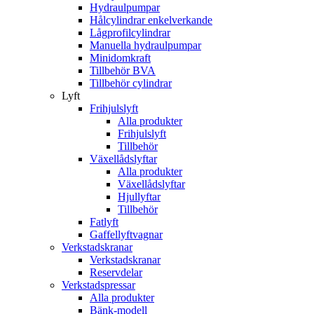
Hydraulpumpar
Hålcylindrar enkelverkande
Lågprofilcylindrar
Manuella hydraulpumpar
Minidomkraft
Tillbehör BVA
Tillbehör cylindrar
Lyft
Frihjulslyft
Alla produkter
Frihjulslyft
Tillbehör
Växellådslyftar
Alla produkter
Växellådslyftar
Hjullyftar
Tillbehör
Fatlyft
Gaffellyftvagnar
Verkstadskranar
Verkstadskranar
Reservdelar
Verkstadspressar
Alla produkter
Bänk-modell