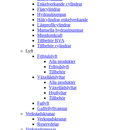
Enkelverkande cylindrar
Flatcylindrar
Hydraulpumpar
Hålcylindrar enkelverkande
Lågprofilcylindrar
Manuella hydraulpumpar
Minidomkraft
Tillbehör BVA
Tillbehör cylindrar
Lyft
Frihjulslyft
Alla produkter
Frihjulslyft
Tillbehör
Växellådslyftar
Alla produkter
Växellådslyftar
Hjullyftar
Tillbehör
Fatlyft
Gaffellyftvagnar
Verkstadskranar
Verkstadskranar
Reservdelar
Verkstadspressar