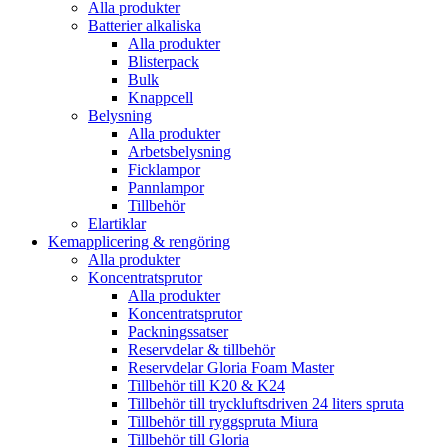
Alla produkter
Batterier alkaliska
Alla produkter
Blisterpack
Bulk
Knappcell
Belysning
Alla produkter
Arbetsbelysning
Ficklampor
Pannlampor
Tillbehör
Elartiklar
Kemapplicering & rengöring
Alla produkter
Koncentratsprutor
Alla produkter
Koncentratsprutor
Packningssatser
Reservdelar & tillbehör
Reservdelar Gloria Foam Master
Tillbehör till K20 & K24
Tillbehör till tryckluftsdriven 24 liters spruta
Tillbehör till ryggspruta Miura
Tillbehör till Gloria