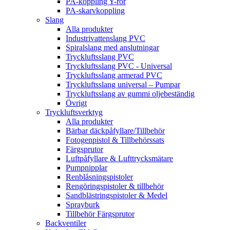
PA-koppling Y-rör
PA-skarvkoppling
Slang
Alla produkter
Industrivattenslang PVC
Spiralslang med anslutningar
Tryckluftsslang PVC
Tryckluftsslang PVC - Universal
Tryckluftsslang armerad PVC
Tryckluftsslang universal – Pumpar
Tryckluftsslang av gummi oljebeständig
Övrigt
Tryckluftsverktyg
Alla produkter
Bärbar däckpåfyllare/Tillbehör
Fotogenpistol & Tillbehörssats
Färgsprutor
Luftpåfyllare & Lufttrycksmätare
Pumpnipplar
Renblåsningspistoler
Rengöringspistoler & tillbehör
Sandblästringspistoler & Medel
Sprayburk
Tillbehör Färgsprutor
Backventiler