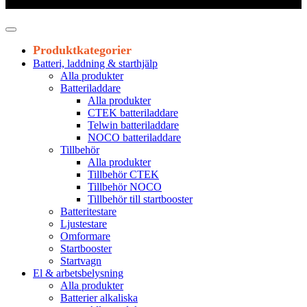
Leveranstid 1-3 arbetsdagar
Produktkategorier
Batteri, laddning & starthjälp
Alla produkter
Batteriladdare
Alla produkter
CTEK batteriladdare
Telwin batteriladdare
NOCO batteriladdare
Tillbehör
Alla produkter
Tillbehör CTEK
Tillbehör NOCO
Tillbehör till startbooster
Batteritestare
Ljustestare
Omformare
Startbooster
Startvagn
El & arbetsbelysning
Alla produkter
Batterier alkaliska