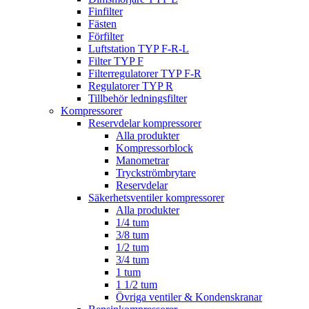
Finfilter
Fästen
Förfilter
Luftstation TYP F-R-L
Filter TYP F
Filterregulatorer TYP F-R
Regulatorer TYP R
Tillbehör ledningsfilter
Kompressorer
Reservdelar kompressorer
Alla produkter
Kompressorblock
Manometrar
Tryckströmbrytare
Reservdelar
Säkerhetsventiler kompressorer
Alla produkter
1/4 tum
3/8 tum
1/2 tum
3/4 tum
1 tum
1 1/2 tum
Övriga ventiler & Kondenskranar