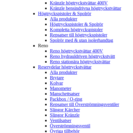
Kränzle högtryckstvättar 400V
Kränzle bensindrivna högtryckstvättar
Högtryckspistoler & Spolrör
Alla produkter
Högtryckspistoler & Spolrör
Kompletta högtryckspistoler
Repsatser till högtryckspistoler
Spolrör med & utan isolerhandtag
Reno
Reno högtryckstvättar 400V
Reno hydrauldriven högtryckstvätt
Reno stationära högtryckstvättar
Reservdelar högtryckstvättar
Alla produkter
Brytare
Kolvar
Manometer
Manschettsatser
Packbox / O-ring
Repsatser till Överströmningsventiler
Slingor Kärcher
Slingor Kränzle
Ventilsatser
Överströmningsventil
Övriga tillbehör