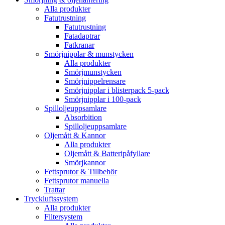
Alla produkter
Fatutrustning
Fatutrustning
Fatadaptrar
Fatkranar
Smörjnipplar & munstycken
Alla produkter
Smörjmunstycken
Smörjnippelrensare
Smörjnipplar i blisterpack 5-pack
Smörjnipplar i 100-pack
Spilloljeuppsamlare
Absorbition
Spilloljeuppsamlare
Oljemått & Kannor
Alla produkter
Oljemått & Batteripåfyllare
Smörjkannor
Fettsprutor & Tillbehör
Fettsprutor manuella
Trattar
Tryckluftssystem
Alla produkter
Filtersystem