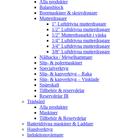
Alla produkter
Balansblock
Borrmaskiner & skruvdragare
Mutterdragare
1" Luftdrivna mutterdragare
1/2" Luftdrivna mutterdragare
1/2" Mutterdragarkit i väska
1/4" Luftdrivna mutterdragare
3/4" Luftdrivna mutterdragare
3/8" Luftdrivna mutterdragare
Nålhacka / Mejselhammare
Slip- & polermaskiner
Specialverktyg
Slip- & kapverktyg – Raka
Slip- & kapverktyg – Vinklade
Spärrskaft
Tillbehör & reservdelar
Reservdelar IR
Trädgård
Alla produkter
Maskiner
Tillbehör & Reservdelar
Batteridrivna maskiner & Laddare
Handverktyg
Induktionsvärmare