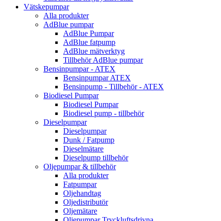
Vätskepumpar
Alla produkter
AdBlue pumpar
AdBlue Pumpar
AdBlue fatpump
AdBlue mätverktyg
Tillbehör AdBlue pumpar
Bensinpumpar - ATEX
Bensinpumpar ATEX
Bensinpump - Tillbehör - ATEX
Biodiesel Pumpar
Biodiesel Pumpar
Biodiesel pump - tillbehör
Dieselpumpar
Dieselpumpar
Dunk / Fatpump
Dieselmätare
Dieselpump tillbehör
Oljepumpar & tillbehör
Alla produkter
Fatpumpar
Oljehandtag
Oljedistributör
Oljemätare
Oljepumpar Tryckluftsdrivna