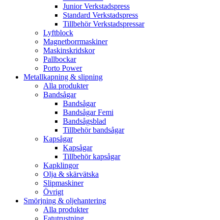
Junior Verkstadspress
Standard Verkstadspress
Tillbehör Verkstadspressar
Lyftblock
Magnetborrmaskiner
Maskinskridskor
Pallbockar
Porto Power
Metallkapning & slipning
Alla produkter
Bandsågar
Bandsågar
Bandsågar Femi
Bandsågsblad
Tillbehör bandsågar
Kapsågar
Kapsågar
Tillbehör kapsågar
Kapklingor
Olja & skärvätska
Slipmaskiner
Övrigt
Smörjning & oljehantering
Alla produkter
Fatutrustning