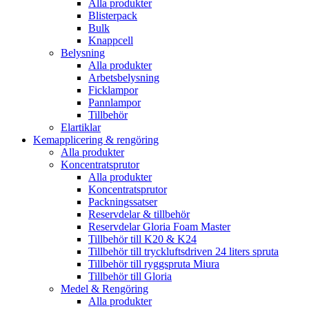
Alla produkter
Blisterpack
Bulk
Knappcell
Belysning
Alla produkter
Arbetsbelysning
Ficklampor
Pannlampor
Tillbehör
Elartiklar
Kemapplicering & rengöring
Alla produkter
Koncentratsprutor
Alla produkter
Koncentratsprutor
Packningssatser
Reservdelar & tillbehör
Reservdelar Gloria Foam Master
Tillbehör till K20 & K24
Tillbehör till tryckluftsdriven 24 liters spruta
Tillbehör till ryggspruta Miura
Tillbehör till Gloria
Medel & Rengöring
Alla produkter