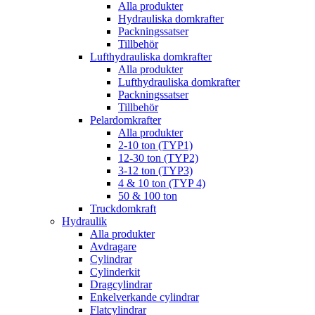
Alla produkter
Hydrauliska domkrafter
Packningssatser
Tillbehör
Lufthydrauliska domkrafter
Alla produkter
Lufthydrauliska domkrafter
Packningssatser
Tillbehör
Pelardomkrafter
Alla produkter
2-10 ton (TYP1)
12-30 ton (TYP2)
3-12 ton (TYP3)
4 & 10 ton (TYP 4)
50 & 100 ton
Truckdomkraft
Hydraulik
Alla produkter
Avdragare
Cylindrar
Cylinderkit
Dragcylindrar
Enkelverkande cylindrar
Flatcylindrar