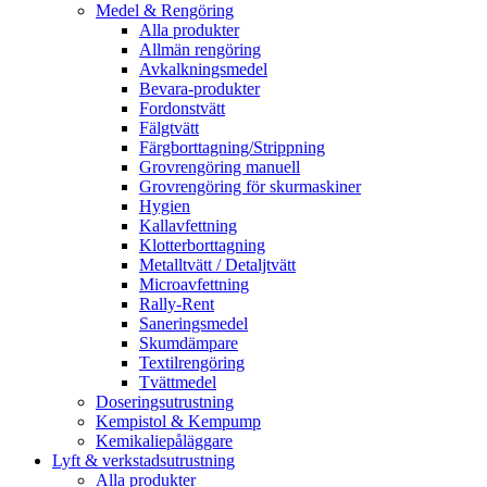
Medel & Rengöring
Alla produkter
Allmän rengöring
Avkalkningsmedel
Bevara-produkter
Fordonstvätt
Fälgtvätt
Färgborttagning/Strippning
Grovrengöring manuell
Grovrengöring för skurmaskiner
Hygien
Kallavfettning
Klotterborttagning
Metalltvätt / Detaljtvätt
Microavfettning
Rally-Rent
Saneringsmedel
Skumdämpare
Textilrengöring
Tvättmedel
Doseringsutrustning
Kempistol & Kempump
Kemikaliepåläggare
Lyft & verkstadsutrustning
Alla produkter