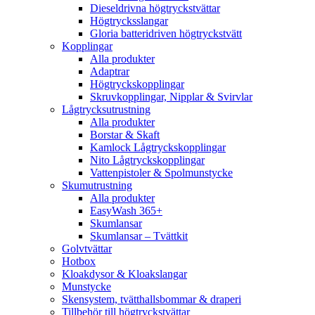
Dieseldrivna högtryckstvättar
Högtrycksslangar
Gloria batteridriven högtryckstvätt
Kopplingar
Alla produkter
Adaptrar
Högtryckskopplingar
Skruvkopplingar, Nipplar & Svirvlar
Lågtrycksutrustning
Alla produkter
Borstar & Skaft
Kamlock Lågtryckskopplingar
Nito Lågtryckskopplingar
Vattenpistoler & Spolmunstycke
Skumutrustning
Alla produkter
EasyWash 365+
Skumlansar
Skumlansar – Tvättkit
Golvtvättar
Hotbox
Kloakdysor & Kloakslangar
Munstycke
Skensystem, tvätthallsbommar & draperi
Tillbehör till högtryckstvättar