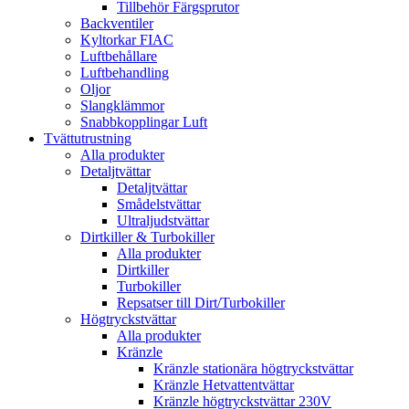
Tillbehör Färgsprutor
Backventiler
Kyltorkar FIAC
Luftbehållare
Luftbehandling
Oljor
Slangklämmor
Snabbkopplingar Luft
Tvättutrustning
Alla produkter
Detaljtvättar
Detaljtvättar
Smådelstvättar
Ultraljudstvättar
Dirtkiller & Turbokiller
Alla produkter
Dirtkiller
Turbokiller
Repsatser till Dirt/Turbokiller
Högtryckstvättar
Alla produkter
Kränzle
Kränzle stationära högtryckstvättar
Kränzle Hetvattentvättar
Kränzle högtryckstvättar 230V