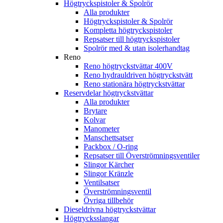
Högtryckspistoler & Spolrör
Alla produkter
Högtryckspistoler & Spolrör
Kompletta högtryckspistoler
Repsatser till högtryckspistoler
Spolrör med & utan isolerhandtag
Reno
Reno högtryckstvättar 400V
Reno hydrauldriven högtryckstvätt
Reno stationära högtryckstvättar
Reservdelar högtryckstvättar
Alla produkter
Brytare
Kolvar
Manometer
Manschettsatser
Packbox / O-ring
Repsatser till Överströmningsventiler
Slingor Kärcher
Slingor Kränzle
Ventilsatser
Överströmningsventil
Övriga tillbehör
Dieseldrivna högtryckstvättar
Högtrycksslangar