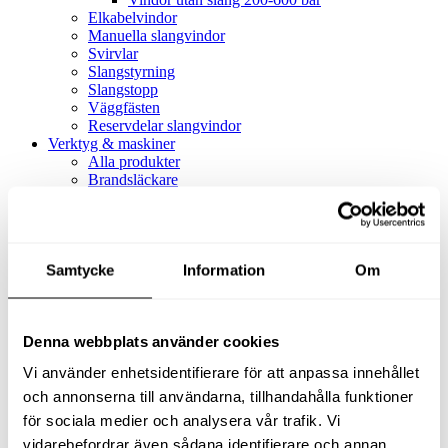
Elkabelvindor
Manuella slangvindor
Svirvlar
Slangstyrning
Slangstopp
Väggfästen
Reservdelar slangvindor
Verktyg & maskiner
Alla produkter
Brandsläckare
Alla produkter
Brandsläckare
Tillbehör brandsläckare
Dammsugare
Samtycke
Alla produkter
Information
Om
Slang & Tillbehör
Slang metervara
Slang komplett
Denna webbplats använder cookies
Slangfäste
Textil- & Våtdammsugare
Vi använder enhetsidentifierare för att anpassa innehållet
Textil- & Våtdammsugare
Tillbehör Textil- & våtdammsugare
och annonserna till användarna, tillhandahålla funktioner
Adaptrar
för sociala medier och analysera vår trafik. Vi
Dammsugare
vidarebefordrar även sådana identifierare och annan