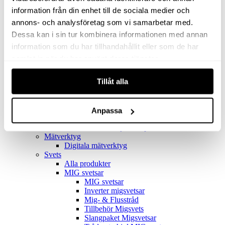
Filter
Golv- & Kombinationsmunstycke
information från din enhet till de sociala medier och
Munstycke
annons- och analysföretag som vi samarbetar med.
Motor
Dessa kan i sin tur kombinera informationen med annan
Reservdelar dammsugare
Rör & handtag
information som du har tillhandahållit eller som de har
Städset komplett
samlat in när du har använt deras tjänster.
Skarvdon
Tillbehör Ventos
Tillåt alla
Uppsamlingspåsar
Elverk
Alla produkter
Elverk
Anpassa
Tillbehör Geko Elverk
Tillbehör Honda ljuddämpade elverk
Mätverktyg
Digitala mätverktyg
Svets
Alla produkter
MIG svetsar
MIG svetsar
Inverter migsvetsar
Mig- & Flusstråd
Tillbehör Migsvets
Slangpaket Migsvetsar