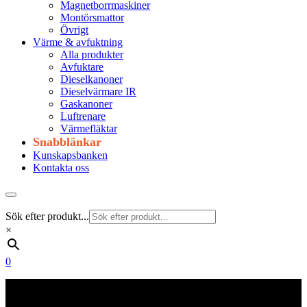
Magnetborrmaskiner
Montörsmattor
Övrigt
Värme & avfuktning
Alla produkter
Avfuktare
Dieselkanoner
Dieselvärmare IR
Gaskanoner
Luftrenare
Värmefläktar
Snabblänkar
Kunskapsbanken
Kontakta oss
Sök efter produkt...
×
0
Frakt 179 kr
Fraktfritt från 1800 kr exkl. moms