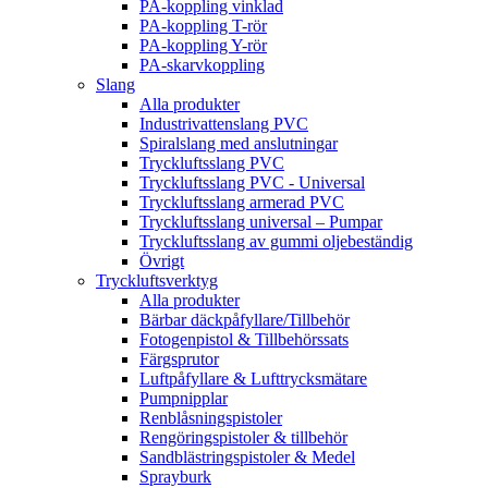
PA-koppling vinklad
PA-koppling T-rör
PA-koppling Y-rör
PA-skarvkoppling
Slang
Alla produkter
Industrivattenslang PVC
Spiralslang med anslutningar
Tryckluftsslang PVC
Tryckluftsslang PVC - Universal
Tryckluftsslang armerad PVC
Tryckluftsslang universal – Pumpar
Tryckluftsslang av gummi oljebeständig
Övrigt
Tryckluftsverktyg
Alla produkter
Bärbar däckpåfyllare/Tillbehör
Fotogenpistol & Tillbehörssats
Färgsprutor
Luftpåfyllare & Lufttrycksmätare
Pumpnipplar
Renblåsningspistoler
Rengöringspistoler & tillbehör
Sandblästringspistoler & Medel
Sprayburk