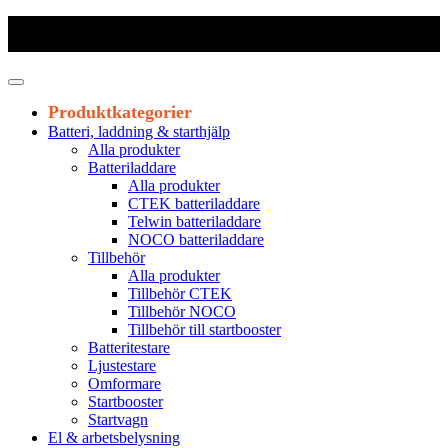
Frakt 179 kr
|
Fraktfritt från 1800 kr exkl. moms
|
Leveranstid 1-3
arbetsdagar
Produktkategorier
Batteri, laddning & starthjälp
Alla produkter
Batteriladdare
Alla produkter
CTEK batteriladdare
Telwin batteriladdare
NOCO batteriladdare
Tillbehör
Alla produkter
Tillbehör CTEK
Tillbehör NOCO
Tillbehör till startbooster
Batteritestare
Ljustestare
Omformare
Startbooster
Startvagn
El & arbetsbelysning