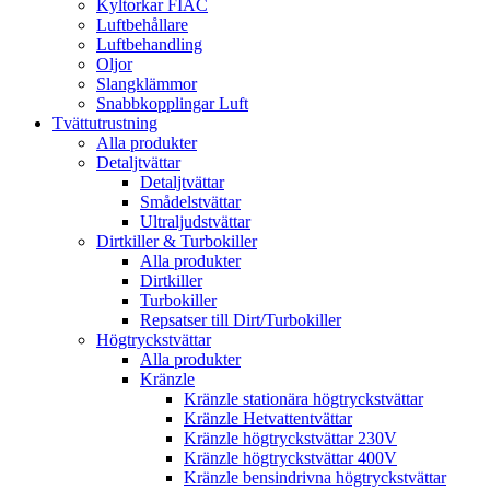
Kyltorkar FIAC
Luftbehållare
Luftbehandling
Oljor
Slangklämmor
Snabbkopplingar Luft
Tvättutrustning
Alla produkter
Detaljtvättar
Detaljtvättar
Smådelstvättar
Ultraljudstvättar
Dirtkiller & Turbokiller
Alla produkter
Dirtkiller
Turbokiller
Repsatser till Dirt/Turbokiller
Högtryckstvättar
Alla produkter
Kränzle
Kränzle stationära högtryckstvättar
Kränzle Hetvattentvättar
Kränzle högtryckstvättar 230V
Kränzle högtryckstvättar 400V
Kränzle bensindrivna högtryckstvättar