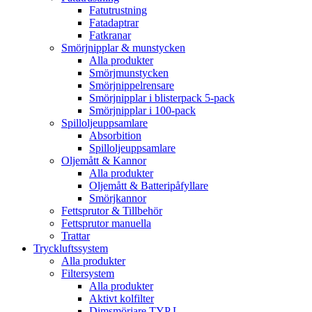
Fatutrustning
Fatadaptrar
Fatkranar
Smörjnipplar & munstycken
Alla produkter
Smörjmunstycken
Smörjnippelrensare
Smörjnipplar i blisterpack 5-pack
Smörjnipplar i 100-pack
Spilloljeuppsamlare
Absorbition
Spilloljeuppsamlare
Oljemått & Kannor
Alla produkter
Oljemått & Batteripåfyllare
Smörjkannor
Fettsprutor & Tillbehör
Fettsprutor manuella
Trattar
Tryckluftssystem
Alla produkter
Filtersystem
Alla produkter
Aktivt kolfilter
Dimsmörjare TYP L