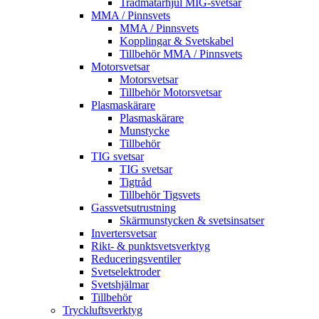
Trådmatarhjul MIG-svetsar
MMA / Pinnsvets
MMA / Pinnsvets
Kopplingar & Svetskabel
Tillbehör MMA / Pinnsvets
Motorsvetsar
Motorsvetsar
Tillbehör Motorsvetsar
Plasmaskärare
Plasmaskärare
Munstycke
Tillbehör
TIG svetsar
TIG svetsar
Tigtråd
Tillbehör Tigsvets
Gassvetsutrustning
Skärmunstycken & svetsinsatser
Invertersvetsar
Rikt- & punktsvetsverktyg
Reduceringsventiler
Svetselektroder
Svetshjälmar
Tillbehör
Tryckluftsverktyg