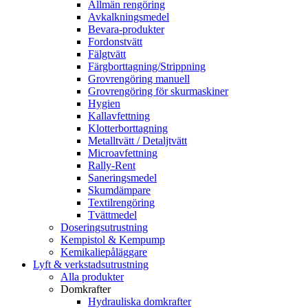
Allmän rengöring
Avkalkningsmedel
Bevara-produkter
Fordonstvätt
Fälgtvätt
Färgborttagning/Strippning
Grovrengöring manuell
Grovrengöring för skurmaskiner
Hygien
Kallavfettning
Klotterborttagning
Metalltvätt / Detaljtvätt
Microavfettning
Rally-Rent
Saneringsmedel
Skumdämpare
Textilrengöring
Tvättmedel
Doseringsutrustning
Kempistol & Kempump
Kemikaliepåläggare
Lyft & verkstadsutrustning
Alla produkter
Domkrafter
Hydrauliska domkrafter