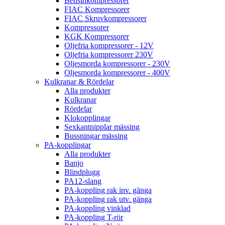
Bensinkompressorer
FIAC Kompressorer
FIAC Skruvkompressorer
Kompressorer
KGK Kompressorer
Oljefria kompressorer - 12V
Oljefria kompressorer 230V
Oljesmorda kompressorer - 230V
Oljesmorda kompressorer - 400V
Kulkranar & Rördelar
Alla produkter
Kulkranar
Rördelar
Klokopplingar
Sexkantnipplar mässing
Bussningar mässing
PA-kopplingar
Alla produkter
Banjo
Blindplugg
PA12-slang
PA-koppling rak inv. gänga
PA-koppling rak utv. gänga
PA-koppling vinklad
PA-koppling T-rör