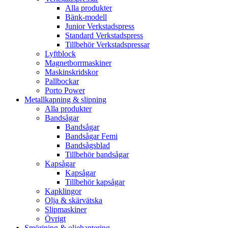
Alla produkter
Bänk-modell
Junior Verkstadspress
Standard Verkstadspress
Tillbehör Verkstadspressar
Lyftblock
Magnetborrmaskiner
Maskinskridskor
Pallbockar
Porto Power
Metallkapning & slipning
Alla produkter
Bandsågar
Bandsågar
Bandsågar Femi
Bandsågsblad
Tillbehör bandsågar
Kapsågar
Kapsågar
Tillbehör kapsågar
Kapklingor
Olja & skärvätska
Slipmaskiner
Övrigt
Smörjning & oljehantering