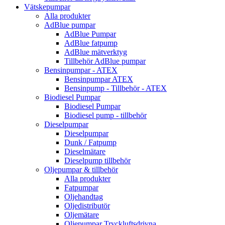
Vätskepumpar
Alla produkter
AdBlue pumpar
AdBlue Pumpar
AdBlue fatpump
AdBlue mätverktyg
Tillbehör AdBlue pumpar
Bensinpumpar - ATEX
Bensinpumpar ATEX
Bensinpump - Tillbehör - ATEX
Biodiesel Pumpar
Biodiesel Pumpar
Biodiesel pump - tillbehör
Dieselpumpar
Dieselpumpar
Dunk / Fatpump
Dieselmätare
Dieselpump tillbehör
Oljepumpar & tillbehör
Alla produkter
Fatpumpar
Oljehandtag
Oljedistributör
Oljemätare
Oljepumpar Tryckluftsdrivna