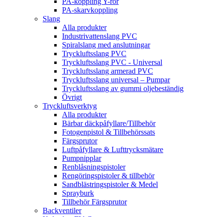
PA-koppling Y-rör
PA-skarvkoppling
Slang
Alla produkter
Industrivattenslang PVC
Spiralslang med anslutningar
Tryckluftsslang PVC
Tryckluftsslang PVC - Universal
Tryckluftsslang armerad PVC
Tryckluftsslang universal – Pumpar
Tryckluftsslang av gummi oljebeständig
Övrigt
Tryckluftsverktyg
Alla produkter
Bärbar däckpåfyllare/Tillbehör
Fotogenpistol & Tillbehörssats
Färgsprutor
Luftpåfyllare & Lufttrycksmätare
Pumpnipplar
Renblåsningspistoler
Rengöringspistoler & tillbehör
Sandblästringspistoler & Medel
Sprayburk
Tillbehör Färgsprutor
Backventiler