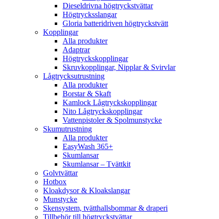
Dieseldrivna högtryckstvättar
Högtrycksslangar
Gloria batteridriven högtryckstvätt
Kopplingar
Alla produkter
Adaptrar
Högtryckskopplingar
Skruvkopplingar, Nipplar & Svirvlar
Lågtrycksutrustning
Alla produkter
Borstar & Skaft
Kamlock Lågtryckskopplingar
Nito Lågtryckskopplingar
Vattenpistoler & Spolmunstycke
Skumutrustning
Alla produkter
EasyWash 365+
Skumlansar
Skumlansar – Tvättkit
Golvtvättar
Hotbox
Kloakdysor & Kloakslangar
Munstycke
Skensystem, tvätthallsbommar & draperi
Tillbehör till högtryckstvättar