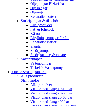
Oljepumpar Elektriska
Oljeslangar
Oljesugar
Reparationssatser
Smörjpumpar & tillbehör
Alla produkter
Fat- & följelock
Kärror
Påfyllningspumpar för fett
Reparationssatser
Slangar
Smörjpumpar
Smörjhandtag & mätare
Vattenpumpar
Vattenpumpar
Tillbehör Vattenpumpar
Vindor & slanghantering
Alla produkter
Slangvindor
Alla produkter
Vindor med slang 10-19 bar
Vindor med slang 20-60 bar
Vindor utan slang 20-60 bar
Vindor med slang 400 bar
Vindor utan slang 200-600 bar