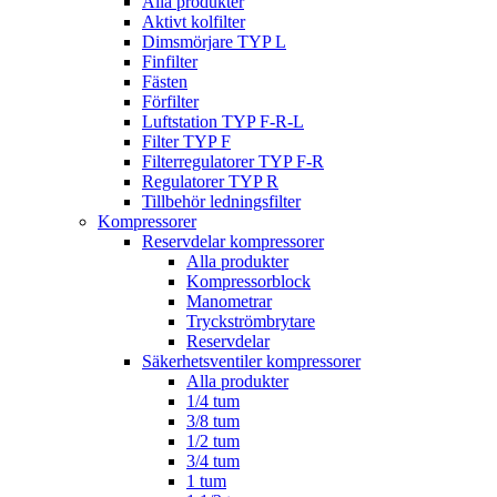
Alla produkter
Aktivt kolfilter
Dimsmörjare TYP L
Finfilter
Fästen
Förfilter
Luftstation TYP F-R-L
Filter TYP F
Filterregulatorer TYP F-R
Regulatorer TYP R
Tillbehör ledningsfilter
Kompressorer
Reservdelar kompressorer
Alla produkter
Kompressorblock
Manometrar
Tryckströmbrytare
Reservdelar
Säkerhetsventiler kompressorer
Alla produkter
1/4 tum
3/8 tum
1/2 tum
3/4 tum
1 tum