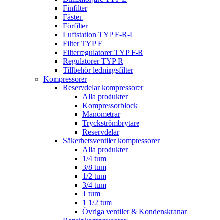
Finfilter
Fästen
Förfilter
Luftstation TYP F-R-L
Filter TYP F
Filterregulatorer TYP F-R
Regulatorer TYP R
Tillbehör ledningsfilter
Kompressorer
Reservdelar kompressorer
Alla produkter
Kompressorblock
Manometrar
Tryckströmbrytare
Reservdelar
Säkerhetsventiler kompressorer
Alla produkter
1/4 tum
3/8 tum
1/2 tum
3/4 tum
1 tum
1 1/2 tum
Övriga ventiler & Kondenskranar