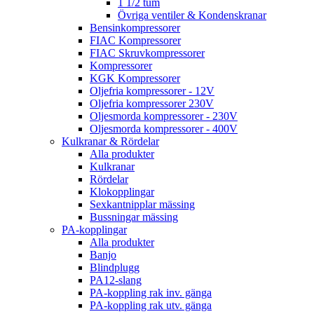
1 1/2 tum
Övriga ventiler & Kondenskranar
Bensinkompressorer
FIAC Kompressorer
FIAC Skruvkompressorer
Kompressorer
KGK Kompressorer
Oljefria kompressorer - 12V
Oljefria kompressorer 230V
Oljesmorda kompressorer - 230V
Oljesmorda kompressorer - 400V
Kulkranar & Rördelar
Alla produkter
Kulkranar
Rördelar
Klokopplingar
Sexkantnipplar mässing
Bussningar mässing
PA-kopplingar
Alla produkter
Banjo
Blindplugg
PA12-slang
PA-koppling rak inv. gänga
PA-koppling rak utv. gänga