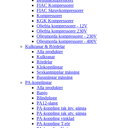
Bensinkompressorer
FIAC Kompressorer
FIAC Skruvkompressorer
Kompressorer
KGK Kompressorer
Oljefria kompressorer - 12V
Oljefria kompressorer 230V
Oljesmorda kompressorer - 230V
Oljesmorda kompressorer - 400V
Kulkranar & Rördelar
Alla produkter
Kulkranar
Rördelar
Klokopplingar
Sexkantnipplar mässing
Bussningar mässing
PA-kopplingar
Alla produkter
Banjo
Blindplugg
PA12-slang
PA-koppling rak inv. gänga
PA-koppling rak utv. gänga
PA-koppling vinklad
PA-koppling T-rör