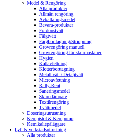
Medel & Rengöring
Alla produkter
Allmän rengöring
Avkalkningsmedel
Bevara-produkter
Fordonstvätt
Fälgtvätt
Färgborttagning/Strippning
Grovrengöring manuell
Grovrengöring för skurmaskiner
Hygien
Kallavfettning
Klotterborttagning
Metalltvätt / Detaljtvätt
Microavfettning
Rally-Rent
Saneringsmedel
Skumdämpare
Textilrengöring
Tvättmedel
Doseringsutrustning
Kempistol & Kempump
Kemikaliepåläggare
Lyft & verkstadsutrustning
Alla produkter