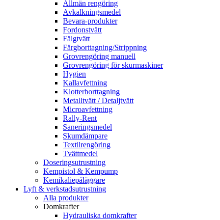
Allmän rengöring
Avkalkningsmedel
Bevara-produkter
Fordonstvätt
Fälgtvätt
Färgborttagning/Strippning
Grovrengöring manuell
Grovrengöring för skurmaskiner
Hygien
Kallavfettning
Klotterborttagning
Metalltvätt / Detaljtvätt
Microavfettning
Rally-Rent
Saneringsmedel
Skumdämpare
Textilrengöring
Tvättmedel
Doseringsutrustning
Kempistol & Kempump
Kemikaliepåläggare
Lyft & verkstadsutrustning
Alla produkter
Domkrafter
Hydrauliska domkrafter