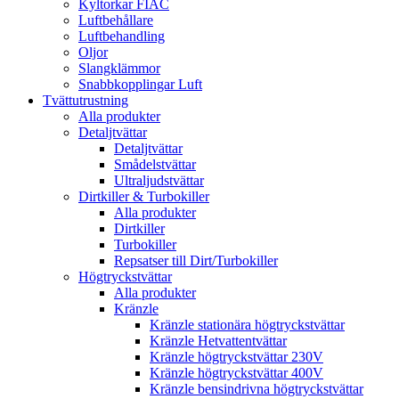
Kyltorkar FIAC
Luftbehållare
Luftbehandling
Oljor
Slangklämmor
Snabbkopplingar Luft
Tvättutrustning
Alla produkter
Detaljtvättar
Detaljtvättar
Smådelstvättar
Ultraljudstvättar
Dirtkiller & Turbokiller
Alla produkter
Dirtkiller
Turbokiller
Repsatser till Dirt/Turbokiller
Högtryckstvättar
Alla produkter
Kränzle
Kränzle stationära högtryckstvättar
Kränzle Hetvattentvättar
Kränzle högtryckstvättar 230V
Kränzle högtryckstvättar 400V
Kränzle bensindrivna högtryckstvättar