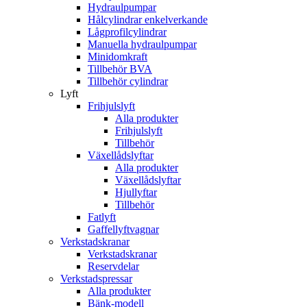
Hydraulpumpar
Hålcylindrar enkelverkande
Lågprofilcylindrar
Manuella hydraulpumpar
Minidomkraft
Tillbehör BVA
Tillbehör cylindrar
Lyft
Frihjulslyft
Alla produkter
Frihjulslyft
Tillbehör
Växellådslyftar
Alla produkter
Växellådslyftar
Hjullyftar
Tillbehör
Fatlyft
Gaffellyftvagnar
Verkstadskranar
Verkstadskranar
Reservdelar
Verkstadspressar
Alla produkter
Bänk-modell