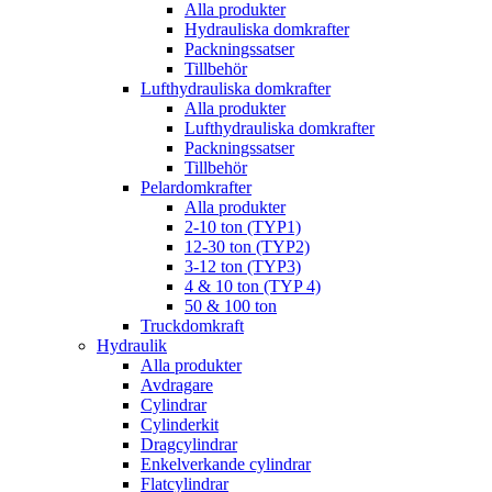
Alla produkter
Hydrauliska domkrafter
Packningssatser
Tillbehör
Lufthydrauliska domkrafter
Alla produkter
Lufthydrauliska domkrafter
Packningssatser
Tillbehör
Pelardomkrafter
Alla produkter
2-10 ton (TYP1)
12-30 ton (TYP2)
3-12 ton (TYP3)
4 & 10 ton (TYP 4)
50 & 100 ton
Truckdomkraft
Hydraulik
Alla produkter
Avdragare
Cylindrar
Cylinderkit
Dragcylindrar
Enkelverkande cylindrar
Flatcylindrar