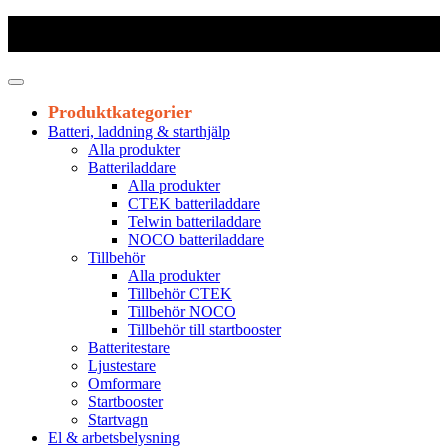
Frakt 179 kr
|
Fraktfritt från 1800 kr exkl. moms
|
Leveranstid 1-3
arbetsdagar
Produktkategorier
Batteri, laddning & starthjälp
Alla produkter
Batteriladdare
Alla produkter
CTEK batteriladdare
Telwin batteriladdare
NOCO batteriladdare
Tillbehör
Alla produkter
Tillbehör CTEK
Tillbehör NOCO
Tillbehör till startbooster
Batteritestare
Ljustestare
Omformare
Startbooster
Startvagn
El & arbetsbelysning