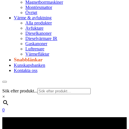
Magnetborrmaskiner
Montörsmattor
Övrigt
Värme & avfuktning
Alla produkter
Avfuktare
Dieselkanoner
Dieselvärmare IR
Gaskanoner
Luftrenare
Värmefläktar
Snabblänkar
Kunskapsbanken
Kontakta oss
Sök efter produkt...
×
0
Frakt 179 kr
Fraktfritt från 1800 kr exkl. moms