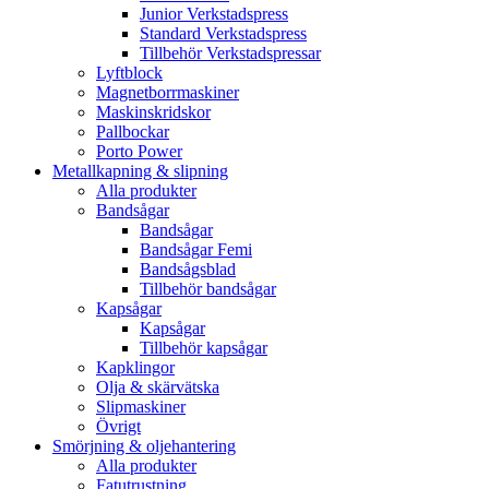
Junior Verkstadspress
Standard Verkstadspress
Tillbehör Verkstadspressar
Lyftblock
Magnetborrmaskiner
Maskinskridskor
Pallbockar
Porto Power
Metallkapning & slipning
Alla produkter
Bandsågar
Bandsågar
Bandsågar Femi
Bandsågsblad
Tillbehör bandsågar
Kapsågar
Kapsågar
Tillbehör kapsågar
Kapklingor
Olja & skärvätska
Slipmaskiner
Övrigt
Smörjning & oljehantering
Alla produkter
Fatutrustning