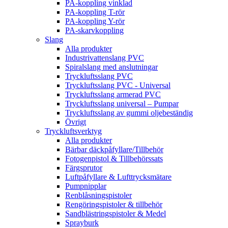
PA-koppling vinklad
PA-koppling T-rör
PA-koppling Y-rör
PA-skarvkoppling
Slang
Alla produkter
Industrivattenslang PVC
Spiralslang med anslutningar
Tryckluftsslang PVC
Tryckluftsslang PVC - Universal
Tryckluftsslang armerad PVC
Tryckluftsslang universal – Pumpar
Tryckluftsslang av gummi oljebeständig
Övrigt
Tryckluftsverktyg
Alla produkter
Bärbar däckpåfyllare/Tillbehör
Fotogenpistol & Tillbehörssats
Färgsprutor
Luftpåfyllare & Lufttrycksmätare
Pumpnipplar
Renblåsningspistoler
Rengöringspistoler & tillbehör
Sandblästringspistoler & Medel
Sprayburk