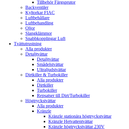
Tillbehör Färgsprutor
Backventiler
Kyltorkar FIAC
Luftbehållare
Luftbehandling
Oljor
Slangklämmor
Snabbkopplingar Luft
Tvättutrustning
Alla produkter
Detaljtvättar
Detaljtvättar
Smådelstvättar
Ultraljudstvättar
Dirtkiller & Turbokiller
Alla produkter
Dirtkiller
Turbokiller
Repsatser till Dirt/Turbokiller
Högtryckstvättar
Alla produkter
Kränzle
Kränzle stationära högtryckstvättar
Kränzle Hetvattentvättar
Kränzle högtryckstvättar 230V