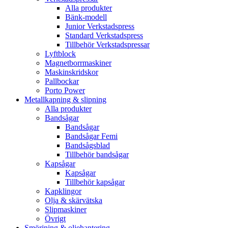
Alla produkter
Bänk-modell
Junior Verkstadspress
Standard Verkstadspress
Tillbehör Verkstadspressar
Lyftblock
Magnetborrmaskiner
Maskinskridskor
Pallbockar
Porto Power
Metallkapning & slipning
Alla produkter
Bandsågar
Bandsågar
Bandsågar Femi
Bandsågsblad
Tillbehör bandsågar
Kapsågar
Kapsågar
Tillbehör kapsågar
Kapklingor
Olja & skärvätska
Slipmaskiner
Övrigt
Smörjning & oljehantering