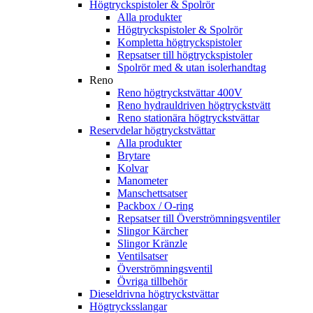
Högtryckspistoler & Spolrör
Alla produkter
Högtryckspistoler & Spolrör
Kompletta högtryckspistoler
Repsatser till högtryckspistoler
Spolrör med & utan isolerhandtag
Reno
Reno högtryckstvättar 400V
Reno hydrauldriven högtryckstvätt
Reno stationära högtryckstvättar
Reservdelar högtryckstvättar
Alla produkter
Brytare
Kolvar
Manometer
Manschettsatser
Packbox / O-ring
Repsatser till Överströmningsventiler
Slingor Kärcher
Slingor Kränzle
Ventilsatser
Överströmningsventil
Övriga tillbehör
Dieseldrivna högtryckstvättar
Högtrycksslangar