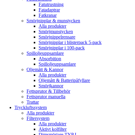
Fatutrustning
Fatadaptrar
Fatkranar
Smörjnipplar & munstycken
Alla produkter
Smörjmunstycken
Smörjnippelrensare
Smörjnipplar i blisterpack 5-pack
Smörjnipplar i 100-pack
Spilloljeuppsamlare
Absorbition
Spilloljeuppsamlare
Oljemått & Kannor
Alla produkter
Oljemått & Batteripåfyllare
Smörjkannor
Fettsprutor & Tillbehör
Fettsprutor manuella
Trattar
Tryckluftssystem
Alla produkter
Filtersystem
Alla produkter
Aktivt kolfilter
Dimsmörjare TYP L