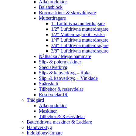
Alla produkter
Balansblock
Borrmaskiner & skruvdragare
Mutterdragare
1" Luftdrivna mutterdragare
1/2" Luftdrivna mutterdragare
1/2" Mutterdragarkit i väska
1/4" Luftdrivna mutterdragare
3/4" Luftdrivna mutterdragare
3/8" Luftdrivna mutterdragare
Nålhacka / Mejselhammare
Slip- & polermaskiner
Specialverktyg
Slip- & kapverktyg – Raka
Slip- & kapverktyg – Vinklade
Spärrskaft
Tillbehör & reservdelar
Reservdelar IR
Trädgård
Alla produkter
Maskiner
Tillbehör & Reservdelar
Batteridrivna maskiner & Laddare
Handverktyg
Induktionsvärmare