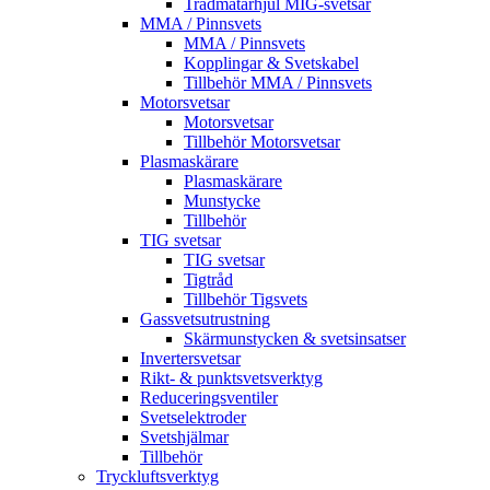
Trådmatarhjul MIG-svetsar
MMA / Pinnsvets
MMA / Pinnsvets
Kopplingar & Svetskabel
Tillbehör MMA / Pinnsvets
Motorsvetsar
Motorsvetsar
Tillbehör Motorsvetsar
Plasmaskärare
Plasmaskärare
Munstycke
Tillbehör
TIG svetsar
TIG svetsar
Tigtråd
Tillbehör Tigsvets
Gassvetsutrustning
Skärmunstycken & svetsinsatser
Invertersvetsar
Rikt- & punktsvetsverktyg
Reduceringsventiler
Svetselektroder
Svetshjälmar
Tillbehör
Tryckluftsverktyg