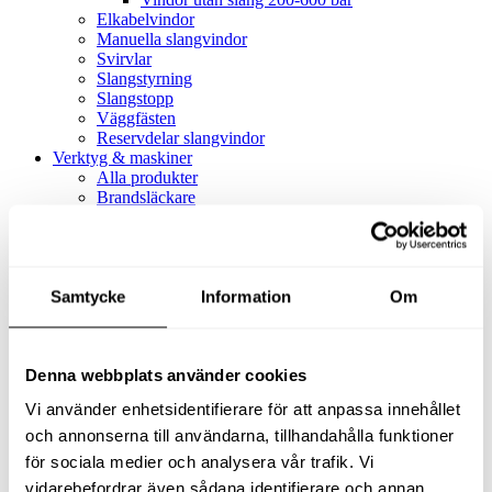
Elkabelvindor
Manuella slangvindor
Svirvlar
Slangstyrning
Slangstopp
Väggfästen
Reservdelar slangvindor
Verktyg & maskiner
Alla produkter
Brandsläckare
Alla produkter
Brandsläckare
Tillbehör brandsläckare
Dammsugare
Samtycke
Alla produkter
Information
Om
Slang & Tillbehör
Slang metervara
Slang komplett
Denna webbplats använder cookies
Slangfäste
Textil- & Våtdammsugare
Vi använder enhetsidentifierare för att anpassa innehållet
Textil- & Våtdammsugare
Tillbehör Textil- & våtdammsugare
och annonserna till användarna, tillhandahålla funktioner
Adaptrar
för sociala medier och analysera vår trafik. Vi
Dammsugare
vidarebefordrar även sådana identifierare och annan