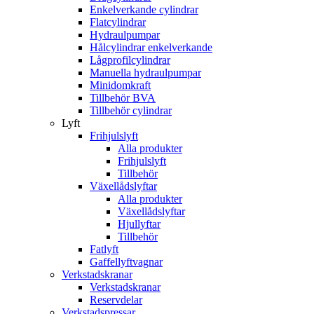
Enkelverkande cylindrar
Flatcylindrar
Hydraulpumpar
Hålcylindrar enkelverkande
Lågprofilcylindrar
Manuella hydraulpumpar
Minidomkraft
Tillbehör BVA
Tillbehör cylindrar
Lyft
Frihjulslyft
Alla produkter
Frihjulslyft
Tillbehör
Växellådslyftar
Alla produkter
Växellådslyftar
Hjullyftar
Tillbehör
Fatlyft
Gaffellyftvagnar
Verkstadskranar
Verkstadskranar
Reservdelar
Verkstadspressar