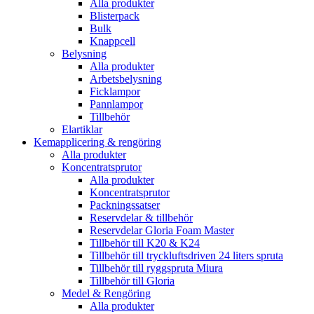
Alla produkter
Blisterpack
Bulk
Knappcell
Belysning
Alla produkter
Arbetsbelysning
Ficklampor
Pannlampor
Tillbehör
Elartiklar
Kemapplicering & rengöring
Alla produkter
Koncentratsprutor
Alla produkter
Koncentratsprutor
Packningssatser
Reservdelar & tillbehör
Reservdelar Gloria Foam Master
Tillbehör till K20 & K24
Tillbehör till tryckluftsdriven 24 liters spruta
Tillbehör till ryggspruta Miura
Tillbehör till Gloria
Medel & Rengöring
Alla produkter