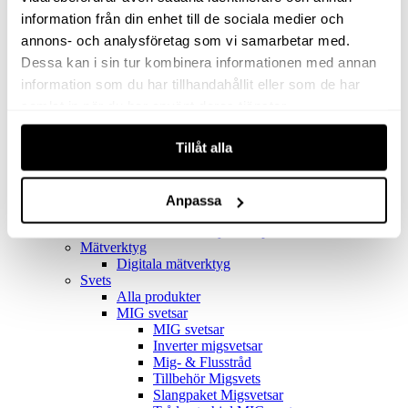
Filter
Golv- & Kombinationsmunstycke
information från din enhet till de sociala medier och
Munstycke
annons- och analysföretag som vi samarbetar med.
Motor
Dessa kan i sin tur kombinera informationen med annan
Reservdelar dammsugare
Rör & handtag
information som du har tillhandahållit eller som de har
Städset komplett
samlat in när du har använt deras tjänster.
Skarvdon
Tillbehör Ventos
Tillåt alla
Uppsamlingspåsar
Elverk
Alla produkter
Elverk
Anpassa
Tillbehör Geko Elverk
Tillbehör Honda ljuddämpade elverk
Mätverktyg
Digitala mätverktyg
Svets
Alla produkter
MIG svetsar
MIG svetsar
Inverter migsvetsar
Mig- & Flusstråd
Tillbehör Migsvets
Slangpaket Migsvetsar