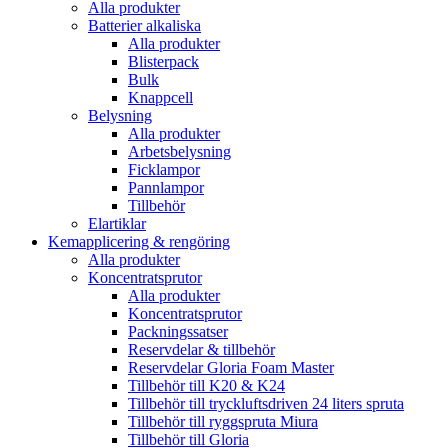
Alla produkter
Batterier alkaliska
Alla produkter
Blisterpack
Bulk
Knappcell
Belysning
Alla produkter
Arbetsbelysning
Ficklampor
Pannlampor
Tillbehör
Elartiklar
Kemapplicering & rengöring
Alla produkter
Koncentratsprutor
Alla produkter
Koncentratsprutor
Packningssatser
Reservdelar & tillbehör
Reservdelar Gloria Foam Master
Tillbehör till K20 & K24
Tillbehör till tryckluftsdriven 24 liters spruta
Tillbehör till ryggspruta Miura
Tillbehör till Gloria