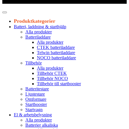
Leveranstid 1-3 arbetsdagar
Produktkategorier
Batteri, laddning & starthjälp
Alla produkter
Batteriladdare
Alla produkter
CTEK batteriladdare
Telwin batteriladdare
NOCO batteriladdare
Tillbehör
Alla produkter
Tillbehör CTEK
Tillbehör NOCO
Tillbehör till startbooster
Batteritestare
Ljustestare
Omformare
Startbooster
Startvagn
El & arbetsbelysning
Alla produkter
Batterier alkaliska