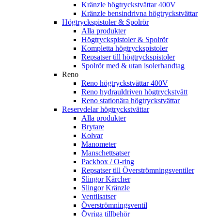
Kränzle högtryckstvättar 400V
Kränzle bensindrivna högtryckstvättar
Högtryckspistoler & Spolrör
Alla produkter
Högtryckspistoler & Spolrör
Kompletta högtryckspistoler
Repsatser till högtryckspistoler
Spolrör med & utan isolerhandtag
Reno
Reno högtryckstvättar 400V
Reno hydrauldriven högtryckstvätt
Reno stationära högtryckstvättar
Reservdelar högtryckstvättar
Alla produkter
Brytare
Kolvar
Manometer
Manschettsatser
Packbox / O-ring
Repsatser till Överströmningsventiler
Slingor Kärcher
Slingor Kränzle
Ventilsatser
Överströmningsventil
Övriga tillbehör