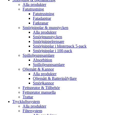
Alla produkter
Fatutrustning
Fatutrustning
Fatadaptrar
Fatkranar
Smörjnipplar & munstycken
Alla produkter
Smörjmunstycken
Smörjnippelrensare
Smörjnipplar i blisterpack 5-pack
Smörjnipplar i 100-pack
Spilloljeuppsamlare
Absorbition
Spilloljeuppsamlare
Oljemått & Kannor
Alla produkter
Oljemått & Batteripåfyllare
Smörjkannor
Fettsprutor & Tillbehör
Fettsprutor manuella
Trattar
Tryckluftssystem
Alla produkter
Filtersystem