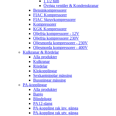
1 1/2 tum
Övriga ventiler & Kondenskranar
Bensinkompressorer
FIAC Kompressorer
FIAC Skruvkompressorer
Kompressorer
KGK Kompressorer
Oljefria kompressorer - 12V
Oljefria kompressorer 230V
Oljesmorda kompressorer - 230V
Oljesmorda kompressorer - 400V
Kulkranar & Rördelar
Alla produkter
Kulkranar
Rördelar
Klokopplingar
Sexkantnipplar mässing
Bussningar mässing
PA-kopplingar
Alla produkter
Banjo
Blindplugg
PA12-slang
PA-koppling rak inv. gänga
PA-koppling rak utv. gänga