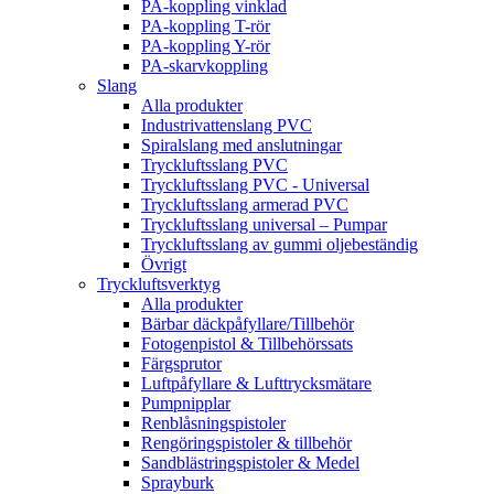
PA-koppling vinklad
PA-koppling T-rör
PA-koppling Y-rör
PA-skarvkoppling
Slang
Alla produkter
Industrivattenslang PVC
Spiralslang med anslutningar
Tryckluftsslang PVC
Tryckluftsslang PVC - Universal
Tryckluftsslang armerad PVC
Tryckluftsslang universal – Pumpar
Tryckluftsslang av gummi oljebeständig
Övrigt
Tryckluftsverktyg
Alla produkter
Bärbar däckpåfyllare/Tillbehör
Fotogenpistol & Tillbehörssats
Färgsprutor
Luftpåfyllare & Lufttrycksmätare
Pumpnipplar
Renblåsningspistoler
Rengöringspistoler & tillbehör
Sandblästringspistoler & Medel
Sprayburk