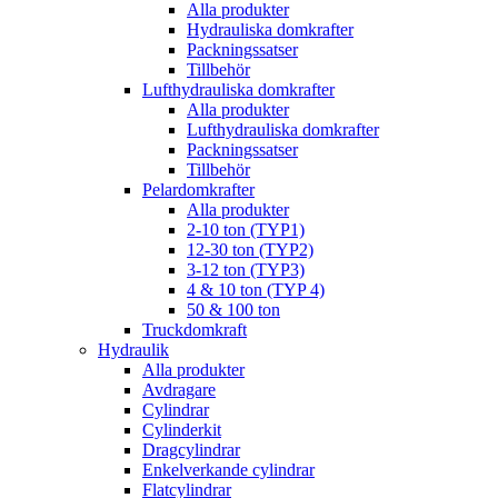
Alla produkter
Hydrauliska domkrafter
Packningssatser
Tillbehör
Lufthydrauliska domkrafter
Alla produkter
Lufthydrauliska domkrafter
Packningssatser
Tillbehör
Pelardomkrafter
Alla produkter
2-10 ton (TYP1)
12-30 ton (TYP2)
3-12 ton (TYP3)
4 & 10 ton (TYP 4)
50 & 100 ton
Truckdomkraft
Hydraulik
Alla produkter
Avdragare
Cylindrar
Cylinderkit
Dragcylindrar
Enkelverkande cylindrar
Flatcylindrar