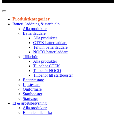
Leveranstid 1-3 arbetsdagar
Produktkategorier
Batteri, laddning & starthjälp
Alla produkter
Batteriladdare
Alla produkter
CTEK batteriladdare
Telwin batteriladdare
NOCO batteriladdare
Tillbehör
Alla produkter
Tillbehör CTEK
Tillbehör NOCO
Tillbehör till startbooster
Batteritestare
Ljustestare
Omformare
Startbooster
Startvagn
El & arbetsbelysning
Alla produkter
Batterier alkaliska