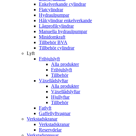
Enkelverkande cylindrar
Flatcylindrar
Hydraulpumpar
Hålcylindrar enkelverkande
Lågprofilcylindrar
Manuella hydraulpumpar
Minidomkraft
Tillbehör BVA
Tillbehör cylindrar
Lyft
Frihjulslyft
Alla produkter
Frihjulslyft
Tillbehör
Växellådslyftar
Alla produkter
Växellådslyftar
Hjullyftar
Tillbehör
Fatlyft
Gaffellyftvagnar
Verkstadskranar
Verkstadskranar
Reservdelar
Verkstadspressar