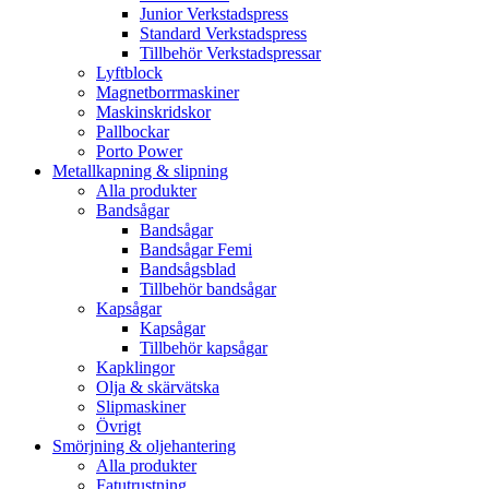
Junior Verkstadspress
Standard Verkstadspress
Tillbehör Verkstadspressar
Lyftblock
Magnetborrmaskiner
Maskinskridskor
Pallbockar
Porto Power
Metallkapning & slipning
Alla produkter
Bandsågar
Bandsågar
Bandsågar Femi
Bandsågsblad
Tillbehör bandsågar
Kapsågar
Kapsågar
Tillbehör kapsågar
Kapklingor
Olja & skärvätska
Slipmaskiner
Övrigt
Smörjning & oljehantering
Alla produkter
Fatutrustning