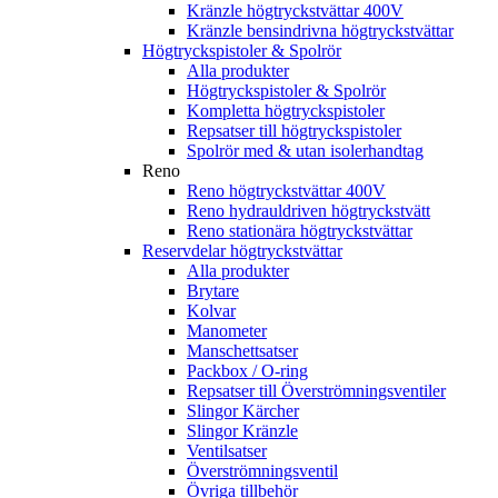
Kränzle högtryckstvättar 400V
Kränzle bensindrivna högtryckstvättar
Högtryckspistoler & Spolrör
Alla produkter
Högtryckspistoler & Spolrör
Kompletta högtryckspistoler
Repsatser till högtryckspistoler
Spolrör med & utan isolerhandtag
Reno
Reno högtryckstvättar 400V
Reno hydrauldriven högtryckstvätt
Reno stationära högtryckstvättar
Reservdelar högtryckstvättar
Alla produkter
Brytare
Kolvar
Manometer
Manschettsatser
Packbox / O-ring
Repsatser till Överströmningsventiler
Slingor Kärcher
Slingor Kränzle
Ventilsatser
Överströmningsventil
Övriga tillbehör