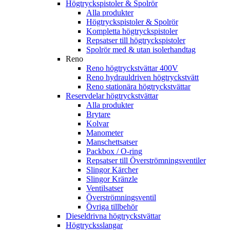
Högtryckspistoler & Spolrör
Alla produkter
Högtryckspistoler & Spolrör
Kompletta högtryckspistoler
Repsatser till högtryckspistoler
Spolrör med & utan isolerhandtag
Reno
Reno högtryckstvättar 400V
Reno hydrauldriven högtryckstvätt
Reno stationära högtryckstvättar
Reservdelar högtryckstvättar
Alla produkter
Brytare
Kolvar
Manometer
Manschettsatser
Packbox / O-ring
Repsatser till Överströmningsventiler
Slingor Kärcher
Slingor Kränzle
Ventilsatser
Överströmningsventil
Övriga tillbehör
Dieseldrivna högtryckstvättar
Högtrycksslangar