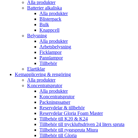
Alla produkter
Batterier alkaliska
Alla produkter
Blisterpack
Bulk
Knappcell
Belysning
Alla produkter
Arbetsbelysning
Ficklampor
Pannlampor
Tillbehör
Elartiklar
Kemapplicering & rengöring
Alla produkter
Koncentratsprutor
Alla produkter
Koncentratsprutor
Packningssatser
Reservdelar & tillbehör
Reservdelar Gloria Foam Master
Tillbehör till K20 & K24
Tillbehör till tryckluftsdriven 24 liters spruta
Tillbehör till ryggspruta Miura
Tillbehör till Gloria