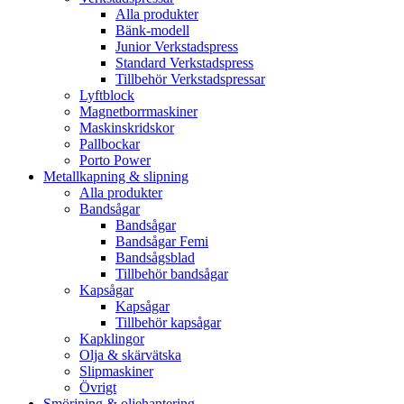
Alla produkter
Bänk-modell
Junior Verkstadspress
Standard Verkstadspress
Tillbehör Verkstadspressar
Lyftblock
Magnetborrmaskiner
Maskinskridskor
Pallbockar
Porto Power
Metallkapning & slipning
Alla produkter
Bandsågar
Bandsågar
Bandsågar Femi
Bandsågsblad
Tillbehör bandsågar
Kapsågar
Kapsågar
Tillbehör kapsågar
Kapklingor
Olja & skärvätska
Slipmaskiner
Övrigt
Smörjning & oljehantering