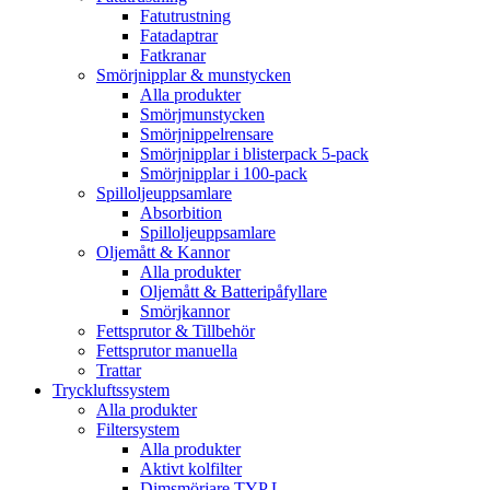
Fatutrustning
Fatadaptrar
Fatkranar
Smörjnipplar & munstycken
Alla produkter
Smörjmunstycken
Smörjnippelrensare
Smörjnipplar i blisterpack 5-pack
Smörjnipplar i 100-pack
Spilloljeuppsamlare
Absorbition
Spilloljeuppsamlare
Oljemått & Kannor
Alla produkter
Oljemått & Batteripåfyllare
Smörjkannor
Fettsprutor & Tillbehör
Fettsprutor manuella
Trattar
Tryckluftssystem
Alla produkter
Filtersystem
Alla produkter
Aktivt kolfilter
Dimsmörjare TYP L