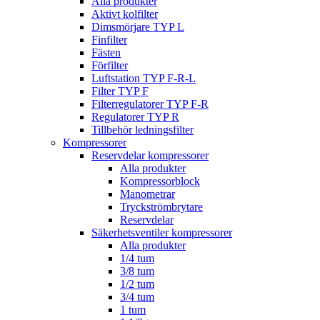
Alla produkter
Aktivt kolfilter
Dimsmörjare TYP L
Finfilter
Fästen
Förfilter
Luftstation TYP F-R-L
Filter TYP F
Filterregulatorer TYP F-R
Regulatorer TYP R
Tillbehör ledningsfilter
Kompressorer
Reservdelar kompressorer
Alla produkter
Kompressorblock
Manometrar
Tryckströmbrytare
Reservdelar
Säkerhetsventiler kompressorer
Alla produkter
1/4 tum
3/8 tum
1/2 tum
3/4 tum
1 tum