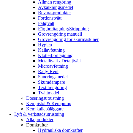
Allmän rengöring
Avkalkningsmedel
Bevara-produkter
Fordonstvätt
Fälgtvätt
Färgborttagning/Strippning
Grovrengöring manuell
Grovrengöring för skurmaskiner
Hygien
Kallavfettning
Klotterborttagning
Metalltvätt / Detaljtvätt
Microavfettning
Rally-Rent
Saneringsmedel
Skumdämpare
Textilrengöring
Tvättmedel
Doseringsutrustning
Kempistol & Kempump
Kemikaliepåläggare
Lyft & verkstadsutrustning
Alla produkter
Domkrafter
Hydrauliska domkrafter