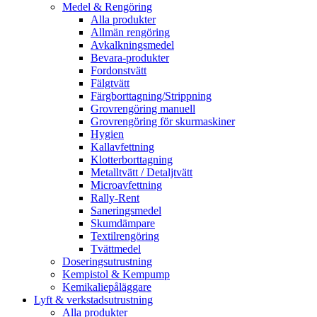
Medel & Rengöring
Alla produkter
Allmän rengöring
Avkalkningsmedel
Bevara-produkter
Fordonstvätt
Fälgtvätt
Färgborttagning/Strippning
Grovrengöring manuell
Grovrengöring för skurmaskiner
Hygien
Kallavfettning
Klotterborttagning
Metalltvätt / Detaljtvätt
Microavfettning
Rally-Rent
Saneringsmedel
Skumdämpare
Textilrengöring
Tvättmedel
Doseringsutrustning
Kempistol & Kempump
Kemikaliepåläggare
Lyft & verkstadsutrustning
Alla produkter