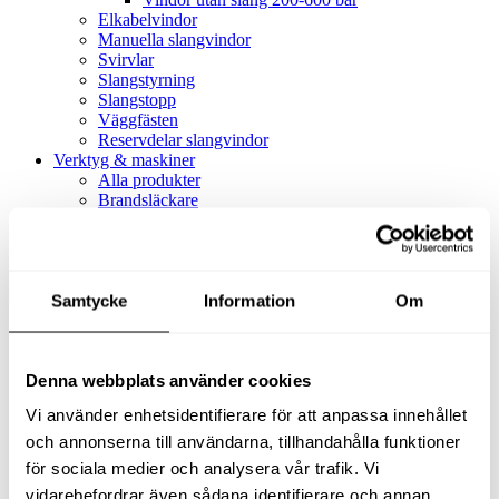
Elkabelvindor
Manuella slangvindor
Svirvlar
Slangstyrning
Slangstopp
Väggfästen
Reservdelar slangvindor
Verktyg & maskiner
Alla produkter
Brandsläckare
Alla produkter
Brandsläckare
Tillbehör brandsläckare
Dammsugare
Samtycke
Alla produkter
Information
Om
Slang & Tillbehör
Slang metervara
Slang komplett
Denna webbplats använder cookies
Slangfäste
Textil- & Våtdammsugare
Vi använder enhetsidentifierare för att anpassa innehållet
Textil- & Våtdammsugare
Tillbehör Textil- & våtdammsugare
och annonserna till användarna, tillhandahålla funktioner
Adaptrar
för sociala medier och analysera vår trafik. Vi
Dammsugare
vidarebefordrar även sådana identifierare och annan