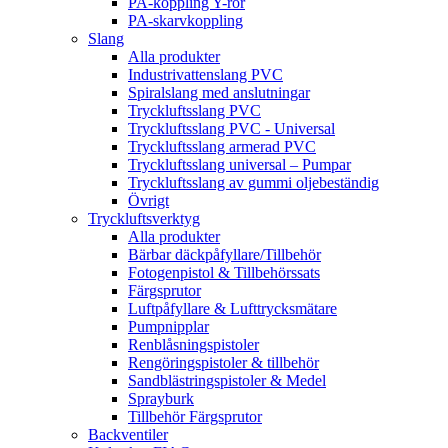
PA-koppling Y-rör
PA-skarvkoppling
Slang
Alla produkter
Industrivattenslang PVC
Spiralslang med anslutningar
Tryckluftsslang PVC
Tryckluftsslang PVC - Universal
Tryckluftsslang armerad PVC
Tryckluftsslang universal – Pumpar
Tryckluftsslang av gummi oljebeständig
Övrigt
Tryckluftsverktyg
Alla produkter
Bärbar däckpåfyllare/Tillbehör
Fotogenpistol & Tillbehörssats
Färgsprutor
Luftpåfyllare & Lufttrycksmätare
Pumpnipplar
Renblåsningspistoler
Rengöringspistoler & tillbehör
Sandblästringspistoler & Medel
Sprayburk
Tillbehör Färgsprutor
Backventiler