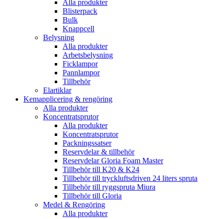
Alla produkter
Blisterpack
Bulk
Knappcell
Belysning
Alla produkter
Arbetsbelysning
Ficklampor
Pannlampor
Tillbehör
Elartiklar
Kemapplicering & rengöring
Alla produkter
Koncentratsprutor
Alla produkter
Koncentratsprutor
Packningssatser
Reservdelar & tillbehör
Reservdelar Gloria Foam Master
Tillbehör till K20 & K24
Tillbehör till tryckluftsdriven 24 liters spruta
Tillbehör till ryggspruta Miura
Tillbehör till Gloria
Medel & Rengöring
Alla produkter