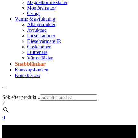
Magnetborrmaskiner
Montörsmattor
Övrigt
Värme & avfuktning
Alla produkter
Avfuktare
Dieselkanoner
Dieselvärmare IR
Gaskanoner
Luftrenare
Värmefläktar
Snabblänkar
Kunskapsbanken
Kontakta oss
Sök efter produkt...
×
0
Frakt 179 kr
Fraktfritt från 1800 kr exkl. moms