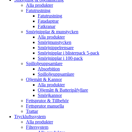
Alla produkter
Fatutrustning
Fatutrustning
Fatadaptrar
Fatkranar
Smörjnipplar & munstycken
Alla produkter
Smörjmunstycken
Smörjnippelrensare
Smörjnipplar i blisterpack 5-pack
Smörjnipplar i 100-pack
Spilloljeuppsamlare
Absorbition
Spilloljeuppsamlare
Oljemått & Kannor
Alla produkter
Oljemått & Batteripåfyllare
Smörjkannor
Fettsprutor & Tillbehör
Fettsprutor manuella
Trattar
Tryckluftssystem
Alla produkter
Filtersystem