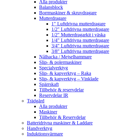
Alla produkter
Balansblock
Borrmaskiner & skruvdragare
Mutterdragare
1" Luftdrivna mutterdragare
1/2" Luftdrivna mutterdragare
1/2" Mutterdragarkit i väska
1/4" Luftdrivna mutterdragare
3/4" Luftdrivna mutterdragare
3/8" Luftdrivna mutterdragare
Nålhacka / Mejselhammare
Slip- & polermaskiner
Specialverktyg
Slip- & kapverktyg – Raka
Slip- & kapverktyg – Vinklade
Spärrskaft
Tillbehör & reservdelar
Reservdelar IR
Trädgård
Alla produkter
Maskiner
Tillbehör & Reservdelar
Batteridrivna maskiner & Laddare
Handverktyg
Induktionsvärmare