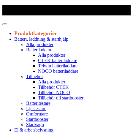
Frakt 179 kr
|
Fraktfritt från 1800 kr exkl. moms
|
Leveranstid 1-3
arbetsdagar
Produktkategorier
Batteri, laddning & starthjälp
Alla produkter
Batteriladdare
Alla produkter
CTEK batteriladdare
Telwin batteriladdare
NOCO batteriladdare
Tillbehör
Alla produkter
Tillbehör CTEK
Tillbehör NOCO
Tillbehör till startbooster
Batteritestare
Ljustestare
Omformare
Startbooster
Startvagn
El & arbetsbelysning