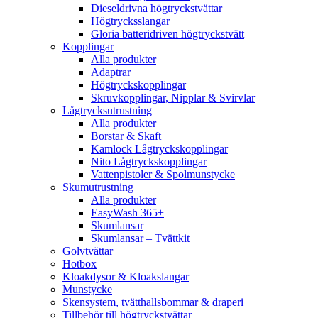
Dieseldrivna högtryckstvättar
Högtrycksslangar
Gloria batteridriven högtryckstvätt
Kopplingar
Alla produkter
Adaptrar
Högtryckskopplingar
Skruvkopplingar, Nipplar & Svirvlar
Lågtrycksutrustning
Alla produkter
Borstar & Skaft
Kamlock Lågtryckskopplingar
Nito Lågtryckskopplingar
Vattenpistoler & Spolmunstycke
Skumutrustning
Alla produkter
EasyWash 365+
Skumlansar
Skumlansar – Tvättkit
Golvtvättar
Hotbox
Kloakdysor & Kloakslangar
Munstycke
Skensystem, tvätthallsbommar & draperi
Tillbehör till högtryckstvättar