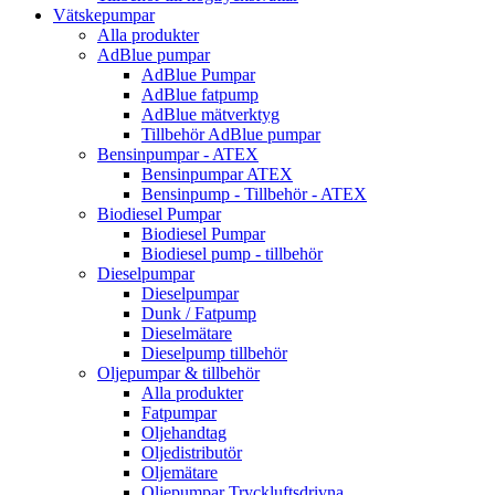
Vätskepumpar
Alla produkter
AdBlue pumpar
AdBlue Pumpar
AdBlue fatpump
AdBlue mätverktyg
Tillbehör AdBlue pumpar
Bensinpumpar - ATEX
Bensinpumpar ATEX
Bensinpump - Tillbehör - ATEX
Biodiesel Pumpar
Biodiesel Pumpar
Biodiesel pump - tillbehör
Dieselpumpar
Dieselpumpar
Dunk / Fatpump
Dieselmätare
Dieselpump tillbehör
Oljepumpar & tillbehör
Alla produkter
Fatpumpar
Oljehandtag
Oljedistributör
Oljemätare
Oljepumpar Tryckluftsdrivna