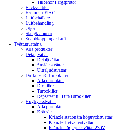
Tillbehör Färgsprutor
Backventiler
Kyltorkar FIAC
Luftbehållare
Luftbehandling
Oljor
Slangklämmor
Snabbkopplingar Luft
Tvättutrustning
Alla produkter
Detaljtvättar
Detaljtvättar
Smådelstvättar
Ultraljudstvättar
Dirtkiller & Turbokiller
Alla produkter
Dirtkiller
Turbokiller
Repsatser till Dirt/Turbokiller
Högtryckstvättar
Alla produkter
Kränzle
Kränzle stationära högtryckstvättar
Kränzle Hetvattentvättar
Kränzle högtryckstvättar 230V