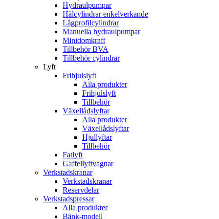
Hydraulpumpar
Hålcylindrar enkelverkande
Lågprofilcylindrar
Manuella hydraulpumpar
Minidomkraft
Tillbehör BVA
Tillbehör cylindrar
Lyft
Frihjulslyft
Alla produkter
Frihjulslyft
Tillbehör
Växellådslyftar
Alla produkter
Växellådslyftar
Hjullyftar
Tillbehör
Fatlyft
Gaffellyftvagnar
Verkstadskranar
Verkstadskranar
Reservdelar
Verkstadspressar
Alla produkter
Bänk-modell