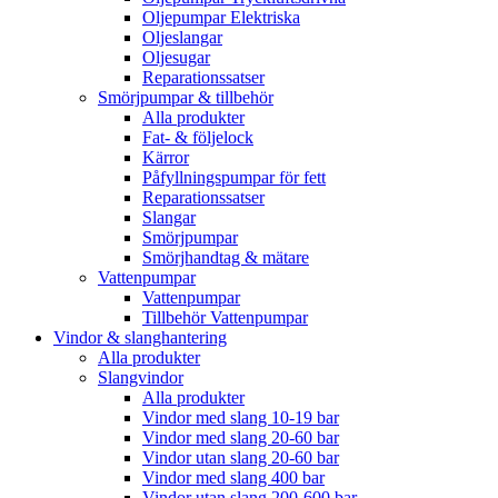
Oljepumpar Elektriska
Oljeslangar
Oljesugar
Reparationssatser
Smörjpumpar & tillbehör
Alla produkter
Fat- & följelock
Kärror
Påfyllningspumpar för fett
Reparationssatser
Slangar
Smörjpumpar
Smörjhandtag & mätare
Vattenpumpar
Vattenpumpar
Tillbehör Vattenpumpar
Vindor & slanghantering
Alla produkter
Slangvindor
Alla produkter
Vindor med slang 10-19 bar
Vindor med slang 20-60 bar
Vindor utan slang 20-60 bar
Vindor med slang 400 bar
Vindor utan slang 200-600 bar