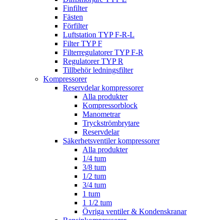
Finfilter
Fästen
Förfilter
Luftstation TYP F-R-L
Filter TYP F
Filterregulatorer TYP F-R
Regulatorer TYP R
Tillbehör ledningsfilter
Kompressorer
Reservdelar kompressorer
Alla produkter
Kompressorblock
Manometrar
Tryckströmbrytare
Reservdelar
Säkerhetsventiler kompressorer
Alla produkter
1/4 tum
3/8 tum
1/2 tum
3/4 tum
1 tum
1 1/2 tum
Övriga ventiler & Kondenskranar