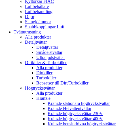
Kyltorkar FIAC
Luftbehållare
Luftbehandling
Oljor
Slangklämmor
Snabbkopplingar Luft
Tvättutrustning
Alla produkter
Detaljtvättar
Detaljtvättar
Smådelstvättar
Ultraljudstvättar
Dirtkiller & Turbokiller
Alla produkter
Dirtkiller
Turbokiller
Repsatser till Dirt/Turbokiller
Högtryckstvättar
Alla produkter
Kränzle
Kränzle stationära högtryckstvättar
Kränzle Hetvattentvättar
Kränzle högtryckstvättar 230V
Kränzle högtryckstvättar 400V
Kränzle bensindrivna högtryckstvättar