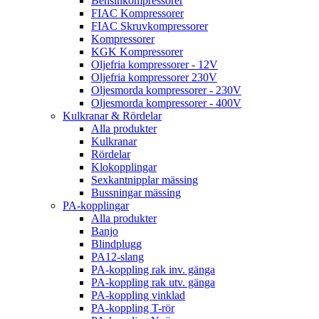
Bensinkompressorer
FIAC Kompressorer
FIAC Skruvkompressorer
Kompressorer
KGK Kompressorer
Oljefria kompressorer - 12V
Oljefria kompressorer 230V
Oljesmorda kompressorer - 230V
Oljesmorda kompressorer - 400V
Kulkranar & Rördelar
Alla produkter
Kulkranar
Rördelar
Klokopplingar
Sexkantnipplar mässing
Bussningar mässing
PA-kopplingar
Alla produkter
Banjo
Blindplugg
PA12-slang
PA-koppling rak inv. gänga
PA-koppling rak utv. gänga
PA-koppling vinklad
PA-koppling T-rör