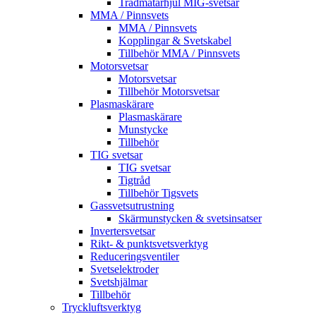
Trådmatarhjul MIG-svetsar
MMA / Pinnsvets
MMA / Pinnsvets
Kopplingar & Svetskabel
Tillbehör MMA / Pinnsvets
Motorsvetsar
Motorsvetsar
Tillbehör Motorsvetsar
Plasmaskärare
Plasmaskärare
Munstycke
Tillbehör
TIG svetsar
TIG svetsar
Tigtråd
Tillbehör Tigsvets
Gassvetsutrustning
Skärmunstycken & svetsinsatser
Invertersvetsar
Rikt- & punktsvetsverktyg
Reduceringsventiler
Svetselektroder
Svetshjälmar
Tillbehör
Tryckluftsverktyg