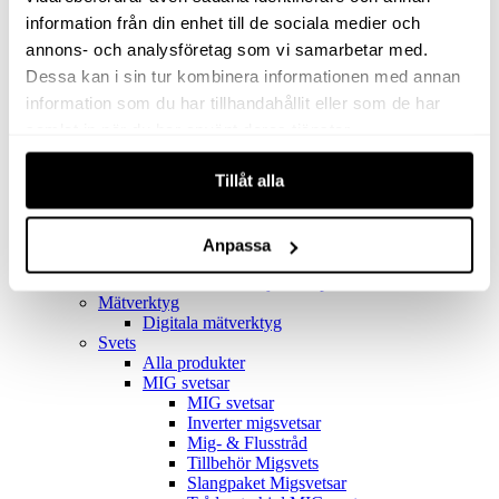
Filter
Golv- & Kombinationsmunstycke
information från din enhet till de sociala medier och
Munstycke
annons- och analysföretag som vi samarbetar med.
Motor
Dessa kan i sin tur kombinera informationen med annan
Reservdelar dammsugare
Rör & handtag
information som du har tillhandahållit eller som de har
Städset komplett
samlat in när du har använt deras tjänster.
Skarvdon
Tillbehör Ventos
Tillåt alla
Uppsamlingspåsar
Elverk
Alla produkter
Elverk
Anpassa
Tillbehör Geko Elverk
Tillbehör Honda ljuddämpade elverk
Mätverktyg
Digitala mätverktyg
Svets
Alla produkter
MIG svetsar
MIG svetsar
Inverter migsvetsar
Mig- & Flusstråd
Tillbehör Migsvets
Slangpaket Migsvetsar