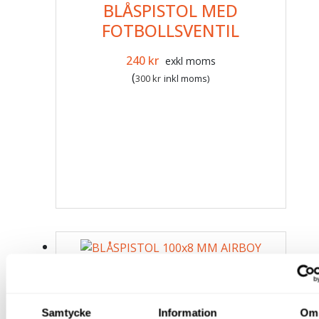
BLÅSPISTOL MED
FOTBOLLSVENTIL
Det ursprungliga priset var: 312 kr.
Det nuvarande priset är: 240 k
240
kr
exkl moms
(
300
kr
inkl moms)
BLÅSPISTOL 100×8 MM
AIRBOY
Samtycke
Information
Om