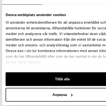
219
kr
exkl moms
(
273.75
kr
inkl moms)
Denna webbplats använder cookies
Vi använder enhetsidentifierare för att anpassa innehållet oc
annonserna till användarna, tillhandahålla funktioner för socia
medier och analysera vår trafik. Vi vidarebefordrar även såd
identifierare och annan information från din enhet till de socia
medier och annons- och analysföretag som vi samarbetar m
Dessa kan i sin tur kombinera informationen med annan info
som du har tillhandahållit eller som de har samlat in när du h
använt deras tjänster.
SLANGFÄSTE 1/4″INVx5/16″
SLANG
Tillåt alla
72
kr
exkl moms
(
Anpassa
90
kr
inkl moms)