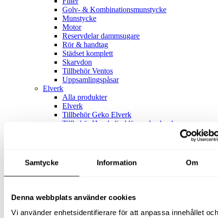
Filter
Golv- & Kombinationsmunstycke
Munstycke
Motor
Reservdelar dammsugare
Rör & handtag
Städset komplett
Skarvdon
Tillbehör Ventos
Uppsamlingspåsar
Elverk
Alla produkter
Elverk
Tillbehör Geko Elverk
Tillbehör Honda ljuddämpade elverk
Mätverktyg
Digitala mätverktyg
Svets
Alla produkter
Samtycke
Information
Om
MIG svetsar
MIG svetsar
Inverter migsvetsar
Mig- & Flusstråd
Denna webbplats använder cookies
Tillbehör Migsvets
Slangpaket Migsvetsar
Vi använder enhetsidentifierare för att anpassa innehållet oc