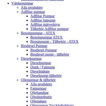
Vätskepumpar
Alla produkter
AdBlue pumpar
AdBlue Pumpar
AdBlue fatpump
AdBlue mätverktyg
Tillbehör AdBlue pumpar
Bensinpumpar - ATEX
Bensinpumpar ATEX
Bensinpump - Tillbehör - ATEX
Biodiesel Pumpar
Biodiesel Pumpar
Biodiesel pump - tillbehör
Dieselpumpar
Dieselpumpar
Dunk / Fatpump
Dieselmätare
Dieselpump tillbehör
Oljepumpar & tillbehör
Alla produkter
Fatpumpar
Oljehandtag
Oljedistributör
Oljemätare
Oljepumpar Tryckluftsdrivna