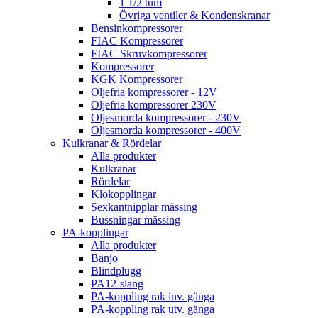
1 1/2 tum
Övriga ventiler & Kondenskranar
Bensinkompressorer
FIAC Kompressorer
FIAC Skruvkompressorer
Kompressorer
KGK Kompressorer
Oljefria kompressorer - 12V
Oljefria kompressorer 230V
Oljesmorda kompressorer - 230V
Oljesmorda kompressorer - 400V
Kulkranar & Rördelar
Alla produkter
Kulkranar
Rördelar
Klokopplingar
Sexkantnipplar mässing
Bussningar mässing
PA-kopplingar
Alla produkter
Banjo
Blindplugg
PA12-slang
PA-koppling rak inv. gänga
PA-koppling rak utv. gänga