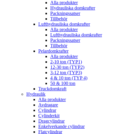
Alla produkter
Hydrauliska domkrafter
Packningssatser
Tillbehör
Lufthydrauliska domkrafter
Alla produkter
Lufthydrauliska domkrafter
Packningssatser
Tillbehör
Pelardomkrafter
Alla produkter
2-10 ton (TYP1)
12-30 ton (TYP2)
3-12 ton (TYP3)
4 & 10 ton (TYP 4)
50 & 100 ton
Truckdomkraft
Hydraulik
Alla produkter
Avdragare
Cylindrar
Cylinderkit
Dragcylindrar
Enkelverkande cylindrar
Flatcylindrar