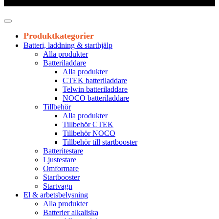
Leveranstid 1-3 arbetsdagar
Produktkategorier
Batteri, laddning & starthjälp
Alla produkter
Batteriladdare
Alla produkter
CTEK batteriladdare
Telwin batteriladdare
NOCO batteriladdare
Tillbehör
Alla produkter
Tillbehör CTEK
Tillbehör NOCO
Tillbehör till startbooster
Batteritestare
Ljustestare
Omformare
Startbooster
Startvagn
El & arbetsbelysning
Alla produkter
Batterier alkaliska