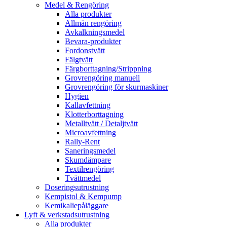
Medel & Rengöring
Alla produkter
Allmän rengöring
Avkalkningsmedel
Bevara-produkter
Fordonstvätt
Fälgtvätt
Färgborttagning/Strippning
Grovrengöring manuell
Grovrengöring för skurmaskiner
Hygien
Kallavfettning
Klotterborttagning
Metalltvätt / Detaljtvätt
Microavfettning
Rally-Rent
Saneringsmedel
Skumdämpare
Textilrengöring
Tvättmedel
Doseringsutrustning
Kempistol & Kempump
Kemikaliepåläggare
Lyft & verkstadsutrustning
Alla produkter