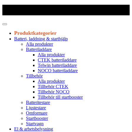
Frakt 179 kr
|
Fraktfritt från 1800 kr exkl. moms
|
Leveranstid 1-3
arbetsdagar
Produktkategorier
Batteri, laddning & starthjälp
Alla produkter
Batteriladdare
Alla produkter
CTEK batteriladdare
Telwin batteriladdare
NOCO batteriladdare
Tillbehör
Alla produkter
Tillbehör CTEK
Tillbehör NOCO
Tillbehör till startbooster
Batteritestare
Ljustestare
Omformare
Startbooster
Startvagn
El & arbetsbelysning