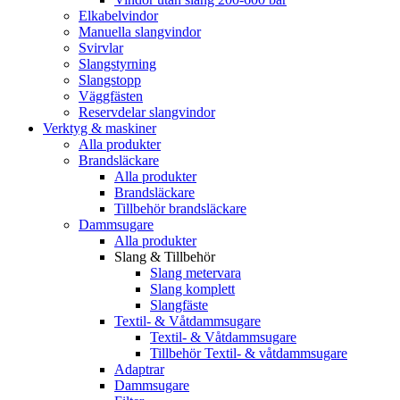
Elkabelvindor
Manuella slangvindor
Svirvlar
Slangstyrning
Slangstopp
Väggfästen
Reservdelar slangvindor
Verktyg & maskiner
Alla produkter
Brandsläckare
Alla produkter
Brandsläckare
Tillbehör brandsläckare
Dammsugare
Alla produkter
Slang & Tillbehör
Slang metervara
Slang komplett
Slangfäste
Textil- & Våtdammsugare
Textil- & Våtdammsugare
Tillbehör Textil- & våtdammsugare
Adaptrar
Dammsugare