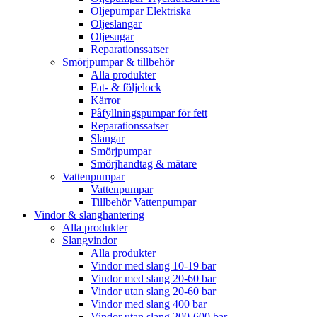
Oljepumpar Elektriska
Oljeslangar
Oljesugar
Reparationssatser
Smörjpumpar & tillbehör
Alla produkter
Fat- & följelock
Kärror
Påfyllningspumpar för fett
Reparationssatser
Slangar
Smörjpumpar
Smörjhandtag & mätare
Vattenpumpar
Vattenpumpar
Tillbehör Vattenpumpar
Vindor & slanghantering
Alla produkter
Slangvindor
Alla produkter
Vindor med slang 10-19 bar
Vindor med slang 20-60 bar
Vindor utan slang 20-60 bar
Vindor med slang 400 bar
Vindor utan slang 200-600 bar