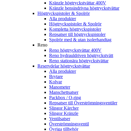
Kränzle högtryckstvättar 400V
Kränzle bensindrivna högtryckstvättar
Högtryckspistoler & Spolrör
Alla produkter
Högtryckspistoler & Spolrör
Kompletta högtryckspistoler
Repsatser till högtryckspistoler
Spolrör med & utan isolerhandtag
Reno
Reno högtryckstvättar 400V
Reno hydrauldriven högtryckstvätt
Reno stationära högtryckstvättar
Reservdelar högtryckstvättar
Alla produkter
Brytare
Kolvar
Manometer
Manschettsatser
Packbox / O-ring
Repsatser till Överströmningsventiler
Slingor Kärcher
Slingor Kränzle
Ventilsatser
Överströmningsventil
Övriga tillbehör