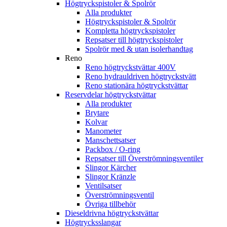
Högtryckspistoler & Spolrör
Alla produkter
Högtryckspistoler & Spolrör
Kompletta högtryckspistoler
Repsatser till högtryckspistoler
Spolrör med & utan isolerhandtag
Reno
Reno högtryckstvättar 400V
Reno hydrauldriven högtryckstvätt
Reno stationära högtryckstvättar
Reservdelar högtryckstvättar
Alla produkter
Brytare
Kolvar
Manometer
Manschettsatser
Packbox / O-ring
Repsatser till Överströmningsventiler
Slingor Kärcher
Slingor Kränzle
Ventilsatser
Överströmningsventil
Övriga tillbehör
Dieseldrivna högtryckstvättar
Högtrycksslangar