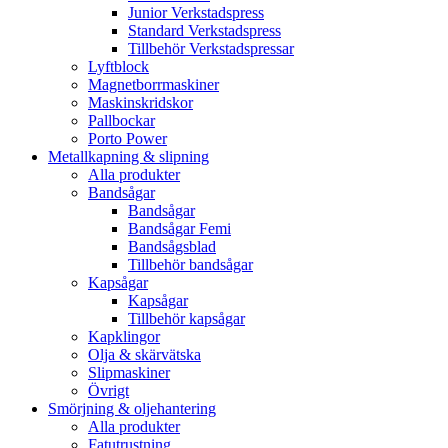
Junior Verkstadspress
Standard Verkstadspress
Tillbehör Verkstadspressar
Lyftblock
Magnetborrmaskiner
Maskinskridskor
Pallbockar
Porto Power
Metallkapning & slipning
Alla produkter
Bandsågar
Bandsågar
Bandsågar Femi
Bandsågsblad
Tillbehör bandsågar
Kapsågar
Kapsågar
Tillbehör kapsågar
Kapklingor
Olja & skärvätska
Slipmaskiner
Övrigt
Smörjning & oljehantering
Alla produkter
Fatutrustning