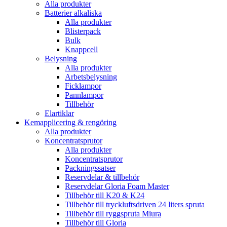
Alla produkter
Batterier alkaliska
Alla produkter
Blisterpack
Bulk
Knappcell
Belysning
Alla produkter
Arbetsbelysning
Ficklampor
Pannlampor
Tillbehör
Elartiklar
Kemapplicering & rengöring
Alla produkter
Koncentratsprutor
Alla produkter
Koncentratsprutor
Packningssatser
Reservdelar & tillbehör
Reservdelar Gloria Foam Master
Tillbehör till K20 & K24
Tillbehör till tryckluftsdriven 24 liters spruta
Tillbehör till ryggspruta Miura
Tillbehör till Gloria