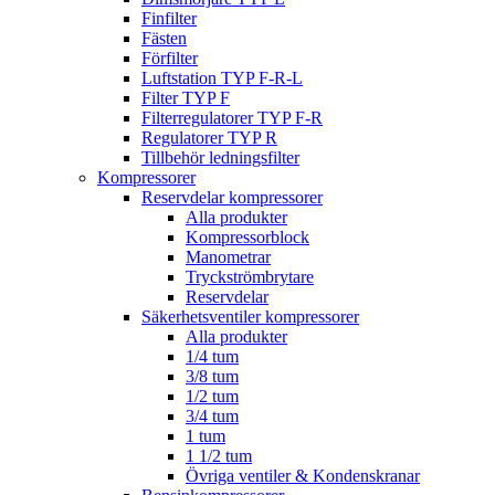
Finfilter
Fästen
Förfilter
Luftstation TYP F-R-L
Filter TYP F
Filterregulatorer TYP F-R
Regulatorer TYP R
Tillbehör ledningsfilter
Kompressorer
Reservdelar kompressorer
Alla produkter
Kompressorblock
Manometrar
Tryckströmbrytare
Reservdelar
Säkerhetsventiler kompressorer
Alla produkter
1/4 tum
3/8 tum
1/2 tum
3/4 tum
1 tum
1 1/2 tum
Övriga ventiler & Kondenskranar