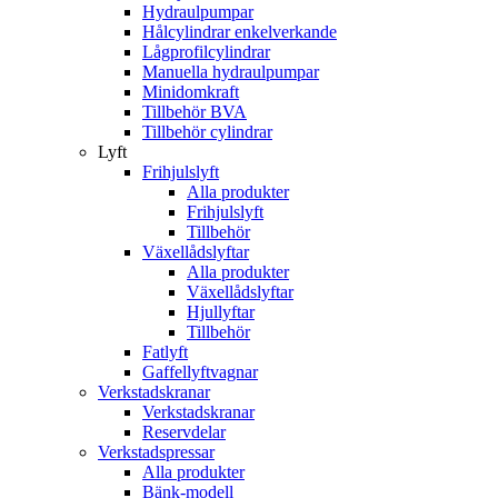
Hydraulpumpar
Hålcylindrar enkelverkande
Lågprofilcylindrar
Manuella hydraulpumpar
Minidomkraft
Tillbehör BVA
Tillbehör cylindrar
Lyft
Frihjulslyft
Alla produkter
Frihjulslyft
Tillbehör
Växellådslyftar
Alla produkter
Växellådslyftar
Hjullyftar
Tillbehör
Fatlyft
Gaffellyftvagnar
Verkstadskranar
Verkstadskranar
Reservdelar
Verkstadspressar
Alla produkter
Bänk-modell