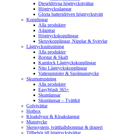
Dieseldrivna högtryckstvättar
Högtrycksslangar
Gloria batteridriven högtryckstvätt
Kopplingar
Alla produkter
Adaptrar
Högtryckskopplingar
Skruvkopplingar, Nipplar & Svirvlar
Lågtrycksutrustning
Alla produkter
Borstar & Skaft
Kamlock Lågtryckskopplingar
Nito Lågtryckskopplingar
Vattenpistoler & Spolmunstycke
Skumutrustning
Alla produkter
EasyWash 365+
Skumlansar
Skumlansar – Tvättkit
Golvtvättar
Hotbox
Kloakdysor & Kloakslangar
Munstycke
Skensystem, tvätthallsbommar & draperi
Tillbehör till högtryckstvättar