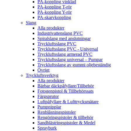
PA-koppling vinklad
PA-koppling T-rör
PA-koppling Y-rör
PA-skarvkoppling
Slang
Alla produkter
Industrivattenslang PVC
Spiralslang med anslutningar
Tryckluftsslang PVC
Tryckluftsslang PVC - Universal
Tryckluftsslang armerad PVC
Tryckluftsslang universal – Pumpar
Tryckluftsslang av gummi oljebeständig
Övrigt
Tryckluftsverktyg
Alla produkter
Bärbar däckpåfyllare/Tillbehör
Fotogenpistol & Tillbehörssats
Färgsprutor
Luftpåfyllare & Lufttrycksmätare
Pumpnipplar
Renblåsningspistoler
Rengöringspistoler & tillbehör
Sandblästringspistoler & Medel
Sprayburk