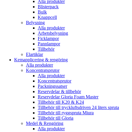
Alla produkter
Blisterpack
Bulk
Knappcell
Belysning
Alla produkter
Arbetsbelysning
Ficklampor
Pannlampor
Tillbehör
Elartiklar
Kemapplicering & rengöring
Alla produkter
Koncentratsprutor
Alla produkter
Koncentratsprutor
Packningssatser
Reservdelar & tillbehör
Reservdelar Gloria Foam Master
Tillbehör till K20 & K24
Tillbehör till tryckluftsdriven 24 liters spruta
Tillbehör till ryggspruta Miura
Tillbehör till Gloria
Medel & Rengöring
Alla produkter