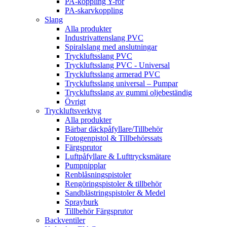
PA-koppling Y-rör
PA-skarvkoppling
Slang
Alla produkter
Industrivattenslang PVC
Spiralslang med anslutningar
Tryckluftsslang PVC
Tryckluftsslang PVC - Universal
Tryckluftsslang armerad PVC
Tryckluftsslang universal – Pumpar
Tryckluftsslang av gummi oljebeständig
Övrigt
Tryckluftsverktyg
Alla produkter
Bärbar däckpåfyllare/Tillbehör
Fotogenpistol & Tillbehörssats
Färgsprutor
Luftpåfyllare & Lufttrycksmätare
Pumpnipplar
Renblåsningspistoler
Rengöringspistoler & tillbehör
Sandblästringspistoler & Medel
Sprayburk
Tillbehör Färgsprutor
Backventiler