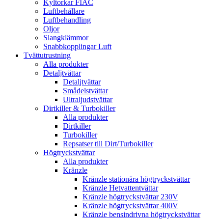
Kyltorkar FIAC
Luftbehållare
Luftbehandling
Oljor
Slangklämmor
Snabbkopplingar Luft
Tvättutrustning
Alla produkter
Detaljtvättar
Detaljtvättar
Smådelstvättar
Ultraljudstvättar
Dirtkiller & Turbokiller
Alla produkter
Dirtkiller
Turbokiller
Repsatser till Dirt/Turbokiller
Högtryckstvättar
Alla produkter
Kränzle
Kränzle stationära högtryckstvättar
Kränzle Hetvattentvättar
Kränzle högtryckstvättar 230V
Kränzle högtryckstvättar 400V
Kränzle bensindrivna högtryckstvättar