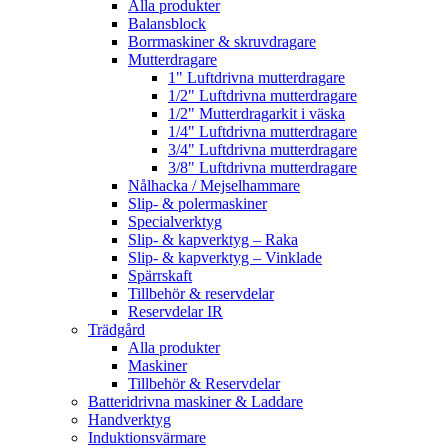
Alla produkter
Balansblock
Borrmaskiner & skruvdragare
Mutterdragare
1" Luftdrivna mutterdragare
1/2" Luftdrivna mutterdragare
1/2" Mutterdragarkit i väska
1/4" Luftdrivna mutterdragare
3/4" Luftdrivna mutterdragare
3/8" Luftdrivna mutterdragare
Nålhacka / Mejselhammare
Slip- & polermaskiner
Specialverktyg
Slip- & kapverktyg – Raka
Slip- & kapverktyg – Vinklade
Spärrskaft
Tillbehör & reservdelar
Reservdelar IR
Trädgård
Alla produkter
Maskiner
Tillbehör & Reservdelar
Batteridrivna maskiner & Laddare
Handverktyg
Induktionsvärmare