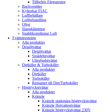
Tillbehör Färgsprutor
Backventiler
Kyltorkar FIAC
Luftbehållare
Luftbehandling
Oljor
Slangklämmor
Snabbkopplingar Luft
Tvättutrustning
Alla produkter
Detaljtvättar
Detaljtvättar
Smådelstvättar
Ultraljudstvättar
Dirtkiller & Turbokiller
Alla produkter
Dirtkiller
Turbokiller
Repsatser till Dirt/Turbokiller
Högtryckstvättar
Alla produkter
Kränzle
Kränzle stationära högtryckstvättar
Kränzle Hetvattentvättar
Kränzle högtryckstvättar 230V