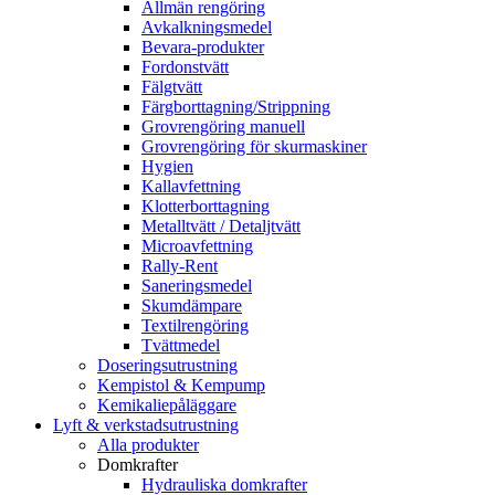
Allmän rengöring
Avkalkningsmedel
Bevara-produkter
Fordonstvätt
Fälgtvätt
Färgborttagning/Strippning
Grovrengöring manuell
Grovrengöring för skurmaskiner
Hygien
Kallavfettning
Klotterborttagning
Metalltvätt / Detaljtvätt
Microavfettning
Rally-Rent
Saneringsmedel
Skumdämpare
Textilrengöring
Tvättmedel
Doseringsutrustning
Kempistol & Kempump
Kemikaliepåläggare
Lyft & verkstadsutrustning
Alla produkter
Domkrafter
Hydrauliska domkrafter