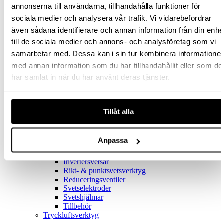
Trådmatarhjul MIG-svetsar
annonserna till användarna, tillhandahålla funktioner för
MMA / Pinnsvets
sociala medier och analysera vår trafik. Vi vidarebefordrar
MMA / Pinnsvets
Kopplingar & Svetskabel
även sådana identifierare och annan information från din enh
Tillbehör MMA / Pinnsvets
till de sociala medier och annons- och analysföretag som vi
Motorsvetsar
samarbetar med. Dessa kan i sin tur kombinera information
Motorsvetsar
Tillbehör Motorsvetsar
med annan information som du har tillhandahållit eller som d
Plasmaskärare
har samlat in när du har använt deras tjänster.
Plasmaskärare
Munstycke
Tillbehör
TIG svetsar
Tillåt alla
TIG svetsar
Tigtråd
Tillbehör Tigsvets
Anpassa
Gassvetsutrustning
Skärmunstycken & svetsinsatser
Invertersvetsar
Rikt- & punktsvetsverktyg
Reduceringsventiler
Svetselektroder
Svetshjälmar
Tillbehör
Tryckluftsverktyg