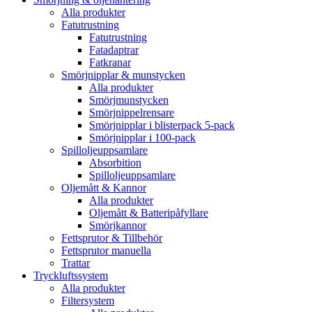
Alla produkter
Fatutrustning
Fatutrustning
Fatadaptrar
Fatkranar
Smörjnipplar & munstycken
Alla produkter
Smörjmunstycken
Smörjnippelrensare
Smörjnipplar i blisterpack 5-pack
Smörjnipplar i 100-pack
Spilloljeuppsamlare
Absorbition
Spilloljeuppsamlare
Oljemått & Kannor
Alla produkter
Oljemått & Batteripåfyllare
Smörjkannor
Fettsprutor & Tillbehör
Fettsprutor manuella
Trattar
Tryckluftssystem
Alla produkter
Filtersystem