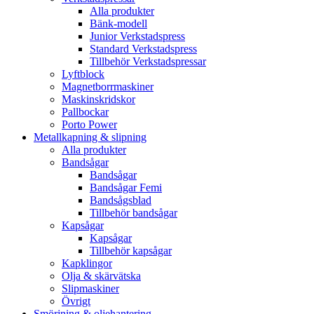
Alla produkter
Bänk-modell
Junior Verkstadspress
Standard Verkstadspress
Tillbehör Verkstadspressar
Lyftblock
Magnetborrmaskiner
Maskinskridskor
Pallbockar
Porto Power
Metallkapning & slipning
Alla produkter
Bandsågar
Bandsågar
Bandsågar Femi
Bandsågsblad
Tillbehör bandsågar
Kapsågar
Kapsågar
Tillbehör kapsågar
Kapklingor
Olja & skärvätska
Slipmaskiner
Övrigt
Smörjning & oljehantering