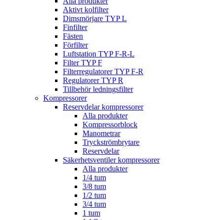
Alla produkter
Aktivt kolfilter
Dimsmörjare TYP L
Finfilter
Fästen
Förfilter
Luftstation TYP F-R-L
Filter TYP F
Filterregulatorer TYP F-R
Regulatorer TYP R
Tillbehör ledningsfilter
Kompressorer
Reservdelar kompressorer
Alla produkter
Kompressorblock
Manometrar
Tryckströmbrytare
Reservdelar
Säkerhetsventiler kompressorer
Alla produkter
1/4 tum
3/8 tum
1/2 tum
3/4 tum
1 tum