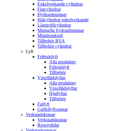
Enkelverkande cylindrar
Flatcylindrar
Hydraulpumpar
Hålcylindrar enkelverkande
Lågprofilcylindrar
Manuella hydraulpumpar
Minidomkraft
Tillbehör BVA
Tillbehör cylindrar
Lyft
Frihjulslyft
Alla produkter
Frihjulslyft
Tillbehör
Växellådslyftar
Alla produkter
Växellådslyftar
Hjullyftar
Tillbehör
Fatlyft
Gaffellyftvagnar
Verkstadskranar
Verkstadskranar
Reservdelar
Verkstadspressar