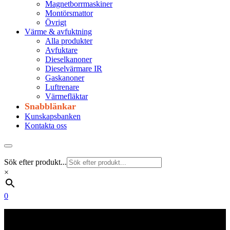
Magnetborrmaskiner
Montörsmattor
Övrigt
Värme & avfuktning
Alla produkter
Avfuktare
Dieselkanoner
Dieselvärmare IR
Gaskanoner
Luftrenare
Värmefläktar
Snabblänkar
Kunskapsbanken
Kontakta oss
Sök efter produkt...
×
0
Frakt 179 kr
Fraktfritt från 1800 kr exkl. moms