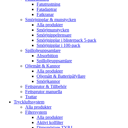
Fatutrustning
Fatadaptrar
Fatkranar
Smörjnipplar & munstycken
Alla produkter
Smörjmunstycken
Smörjnippelrensare
Smörjnipplar i blisterpack 5-pack
Smörjnipplar i 100-pack
Spilloljeuppsamlare
Absorbition
Spilloljeuppsamlare
Oljemått & Kannor
Alla produkter
Oljemått & Batteripåfyllare
Smörjkannor
Fettsprutor & Tillbehör
Fettsprutor manuella
Trattar
Tryckluftssystem
Alla produkter
Filtersystem
Alla produkter
Aktivt kolfilter
Dimsmörjare TYP L