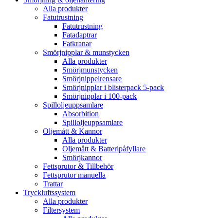
Alla produkter
Fatutrustning
Fatutrustning
Fatadaptrar
Fatkranar
Smörjnipplar & munstycken
Alla produkter
Smörjmunstycken
Smörjnippelrensare
Smörjnipplar i blisterpack 5-pack
Smörjnipplar i 100-pack
Spilloljeuppsamlare
Absorbition
Spilloljeuppsamlare
Oljemått & Kannor
Alla produkter
Oljemått & Batteripåfyllare
Smörjkannor
Fettsprutor & Tillbehör
Fettsprutor manuella
Trattar
Tryckluftssystem
Alla produkter
Filtersystem