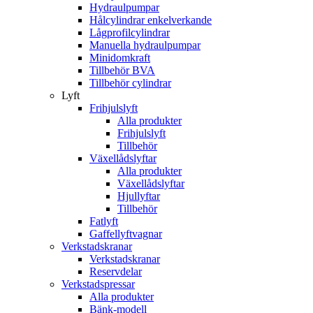
Hydraulpumpar
Hålcylindrar enkelverkande
Lågprofilcylindrar
Manuella hydraulpumpar
Minidomkraft
Tillbehör BVA
Tillbehör cylindrar
Lyft
Frihjulslyft
Alla produkter
Frihjulslyft
Tillbehör
Växellådslyftar
Alla produkter
Växellådslyftar
Hjullyftar
Tillbehör
Fatlyft
Gaffellyftvagnar
Verkstadskranar
Verkstadskranar
Reservdelar
Verkstadspressar
Alla produkter
Bänk-modell