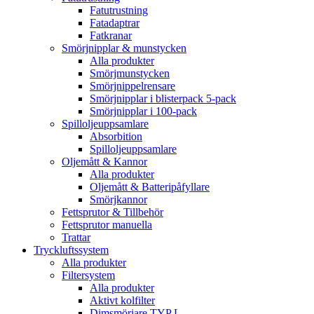
Fatutrustning
Fatadaptrar
Fatkranar
Smörjnipplar & munstycken
Alla produkter
Smörjmunstycken
Smörjnippelrensare
Smörjnipplar i blisterpack 5-pack
Smörjnipplar i 100-pack
Spilloljeuppsamlare
Absorbition
Spilloljeuppsamlare
Oljemått & Kannor
Alla produkter
Oljemått & Batteripåfyllare
Smörjkannor
Fettsprutor & Tillbehör
Fettsprutor manuella
Trattar
Tryckluftssystem
Alla produkter
Filtersystem
Alla produkter
Aktivt kolfilter
Dimsmörjare TYP L