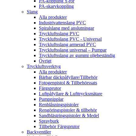
PA-koppling Y-rör
PA-skarvkoppling
Slang
Alla produkter
Industrivattenslang PVC
Spiralslang med anslutningar
Tryckluftsslang PVC
Tryckluftsslang PVC - Universal
Tryckluftsslang armerad PVC
Tryckluftsslang universal – Pumpar
Tryckluftsslang av gummi oljebeständig
Övrigt
Tryckluftsverktyg
Alla produkter
Bärbar däckpåfyllare/Tillbehör
Fotogenpistol & Tillbehörssats
Färgsprutor
Luftpåfyllare & Lufttrycksmätare
Pumpnipplar
Renblåsningspistoler
Rengöringspistoler & tillbehör
Sandblästringspistoler & Medel
Sprayburk
Tillbehör Färgsprutor
Backventiler