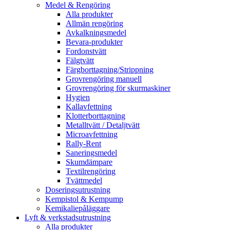
Medel & Rengöring
Alla produkter
Allmän rengöring
Avkalkningsmedel
Bevara-produkter
Fordonstvätt
Fälgtvätt
Färgborttagning/Strippning
Grovrengöring manuell
Grovrengöring för skurmaskiner
Hygien
Kallavfettning
Klotterborttagning
Metalltvätt / Detaljtvätt
Microavfettning
Rally-Rent
Saneringsmedel
Skumdämpare
Textilrengöring
Tvättmedel
Doseringsutrustning
Kempistol & Kempump
Kemikaliepåläggare
Lyft & verkstadsutrustning
Alla produkter