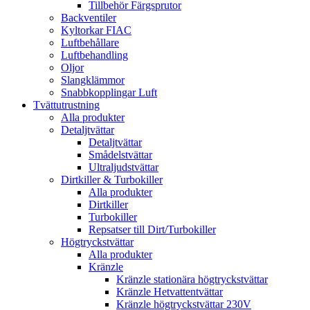
Tillbehör Färgsprutor
Backventiler
Kyltorkar FIAC
Luftbehållare
Luftbehandling
Oljor
Slangklämmor
Snabbkopplingar Luft
Tvättutrustning
Alla produkter
Detaljtvättar
Detaljtvättar
Smådelstvättar
Ultraljudstvättar
Dirtkiller & Turbokiller
Alla produkter
Dirtkiller
Turbokiller
Repsatser till Dirt/Turbokiller
Högtryckstvättar
Alla produkter
Kränzle
Kränzle stationära högtryckstvättar
Kränzle Hetvattentvättar
Kränzle högtryckstvättar 230V