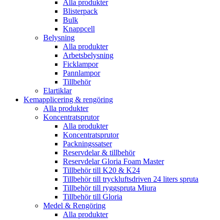
Alla produkter
Blisterpack
Bulk
Knappcell
Belysning
Alla produkter
Arbetsbelysning
Ficklampor
Pannlampor
Tillbehör
Elartiklar
Kemapplicering & rengöring
Alla produkter
Koncentratsprutor
Alla produkter
Koncentratsprutor
Packningssatser
Reservdelar & tillbehör
Reservdelar Gloria Foam Master
Tillbehör till K20 & K24
Tillbehör till tryckluftsdriven 24 liters spruta
Tillbehör till ryggspruta Miura
Tillbehör till Gloria
Medel & Rengöring
Alla produkter