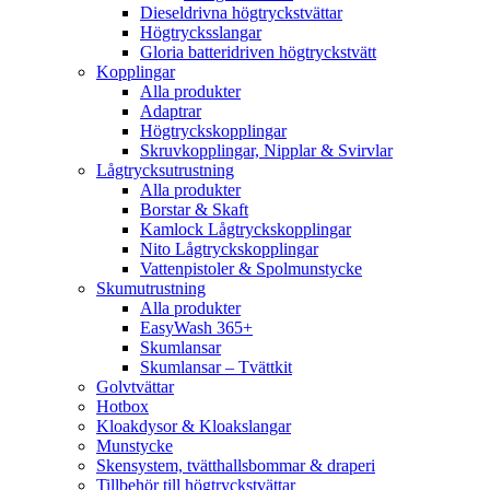
Dieseldrivna högtryckstvättar
Högtrycksslangar
Gloria batteridriven högtryckstvätt
Kopplingar
Alla produkter
Adaptrar
Högtryckskopplingar
Skruvkopplingar, Nipplar & Svirvlar
Lågtrycksutrustning
Alla produkter
Borstar & Skaft
Kamlock Lågtryckskopplingar
Nito Lågtryckskopplingar
Vattenpistoler & Spolmunstycke
Skumutrustning
Alla produkter
EasyWash 365+
Skumlansar
Skumlansar – Tvättkit
Golvtvättar
Hotbox
Kloakdysor & Kloakslangar
Munstycke
Skensystem, tvätthallsbommar & draperi
Tillbehör till högtryckstvättar