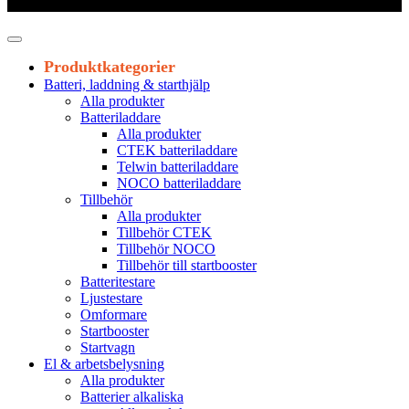
Leveranstid 1-3 arbetsdagar
Produktkategorier
Batteri, laddning & starthjälp
Alla produkter
Batteriladdare
Alla produkter
CTEK batteriladdare
Telwin batteriladdare
NOCO batteriladdare
Tillbehör
Alla produkter
Tillbehör CTEK
Tillbehör NOCO
Tillbehör till startbooster
Batteritestare
Ljustestare
Omformare
Startbooster
Startvagn
El & arbetsbelysning
Alla produkter
Batterier alkaliska