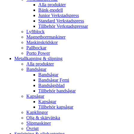
Alla produkter
Bänk-modell
Junior Verkstadspress
Standard Verkstadspress
Tillbehör Verkstadspressar
Lyftblock
Magnetborrmaskiner
Maskinskridskor
Pallbockar
Porto Power
Metallkapning & slipning
Alla produkter
Bandsågar
Bandsågar
Bandsågar Femi
Bandsågsblad
Tillbehör bandsågar
Kapsågar
Kapsågar
Tillbehör kapsågar
Kapklingor
Olja & skärvätska
Slipmaskiner
Övrigt
Smörjning & oljehantering