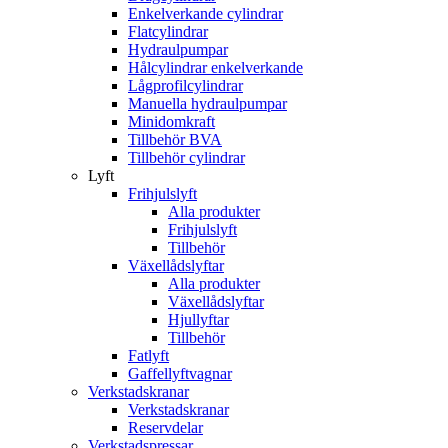
Enkelverkande cylindrar
Flatcylindrar
Hydraulpumpar
Hålcylindrar enkelverkande
Lågprofilcylindrar
Manuella hydraulpumpar
Minidomkraft
Tillbehör BVA
Tillbehör cylindrar
Lyft
Frihjulslyft
Alla produkter
Frihjulslyft
Tillbehör
Växellådslyftar
Alla produkter
Växellådslyftar
Hjullyftar
Tillbehör
Fatlyft
Gaffellyftvagnar
Verkstadskranar
Verkstadskranar
Reservdelar
Verkstadspressar