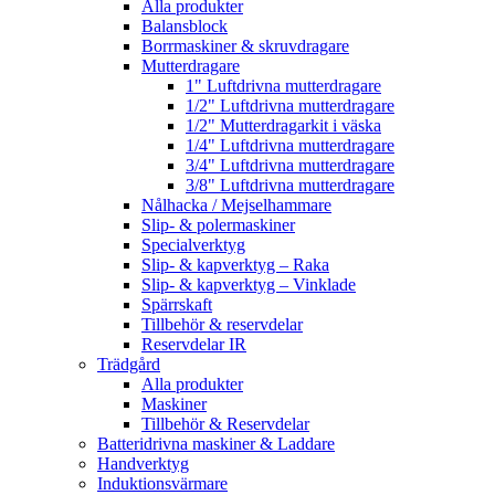
Alla produkter
Balansblock
Borrmaskiner & skruvdragare
Mutterdragare
1" Luftdrivna mutterdragare
1/2" Luftdrivna mutterdragare
1/2" Mutterdragarkit i väska
1/4" Luftdrivna mutterdragare
3/4" Luftdrivna mutterdragare
3/8" Luftdrivna mutterdragare
Nålhacka / Mejselhammare
Slip- & polermaskiner
Specialverktyg
Slip- & kapverktyg – Raka
Slip- & kapverktyg – Vinklade
Spärrskaft
Tillbehör & reservdelar
Reservdelar IR
Trädgård
Alla produkter
Maskiner
Tillbehör & Reservdelar
Batteridrivna maskiner & Laddare
Handverktyg
Induktionsvärmare