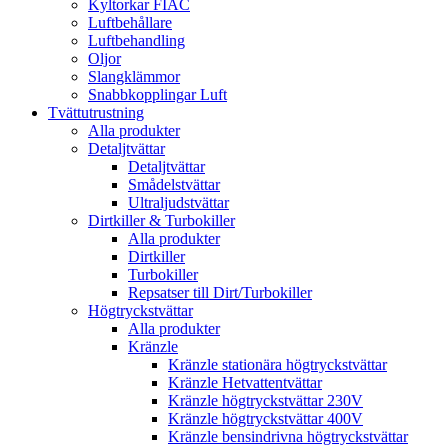
Kyltorkar FIAC
Luftbehållare
Luftbehandling
Oljor
Slangklämmor
Snabbkopplingar Luft
Tvättutrustning
Alla produkter
Detaljtvättar
Detaljtvättar
Smådelstvättar
Ultraljudstvättar
Dirtkiller & Turbokiller
Alla produkter
Dirtkiller
Turbokiller
Repsatser till Dirt/Turbokiller
Högtryckstvättar
Alla produkter
Kränzle
Kränzle stationära högtryckstvättar
Kränzle Hetvattentvättar
Kränzle högtryckstvättar 230V
Kränzle högtryckstvättar 400V
Kränzle bensindrivna högtryckstvättar