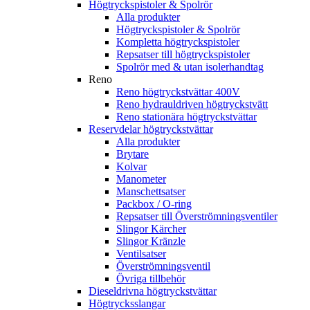
Högtryckspistoler & Spolrör
Alla produkter
Högtryckspistoler & Spolrör
Kompletta högtryckspistoler
Repsatser till högtryckspistoler
Spolrör med & utan isolerhandtag
Reno
Reno högtryckstvättar 400V
Reno hydrauldriven högtryckstvätt
Reno stationära högtryckstvättar
Reservdelar högtryckstvättar
Alla produkter
Brytare
Kolvar
Manometer
Manschettsatser
Packbox / O-ring
Repsatser till Överströmningsventiler
Slingor Kärcher
Slingor Kränzle
Ventilsatser
Överströmningsventil
Övriga tillbehör
Dieseldrivna högtryckstvättar
Högtrycksslangar