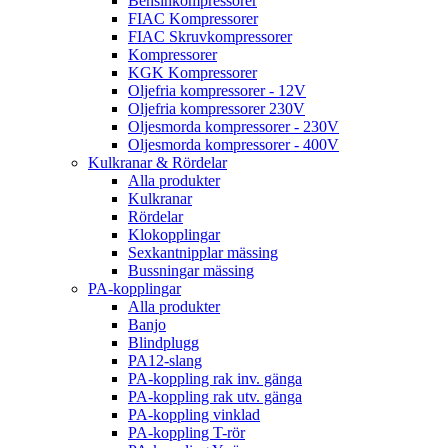
Bensinkompressorer
FIAC Kompressorer
FIAC Skruvkompressorer
Kompressorer
KGK Kompressorer
Oljefria kompressorer - 12V
Oljefria kompressorer 230V
Oljesmorda kompressorer - 230V
Oljesmorda kompressorer - 400V
Kulkranar & Rördelar
Alla produkter
Kulkranar
Rördelar
Klokopplingar
Sexkantnipplar mässing
Bussningar mässing
PA-kopplingar
Alla produkter
Banjo
Blindplugg
PA12-slang
PA-koppling rak inv. gänga
PA-koppling rak utv. gänga
PA-koppling vinklad
PA-koppling T-rör