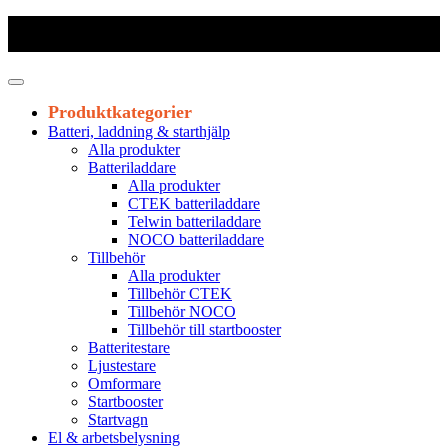
Frakt 179 kr
|
Fraktfritt från 1800 kr exkl. moms
|
Leveranstid 1-3
arbetsdagar
Produktkategorier
Batteri, laddning & starthjälp
Alla produkter
Batteriladdare
Alla produkter
CTEK batteriladdare
Telwin batteriladdare
NOCO batteriladdare
Tillbehör
Alla produkter
Tillbehör CTEK
Tillbehör NOCO
Tillbehör till startbooster
Batteritestare
Ljustestare
Omformare
Startbooster
Startvagn
El & arbetsbelysning