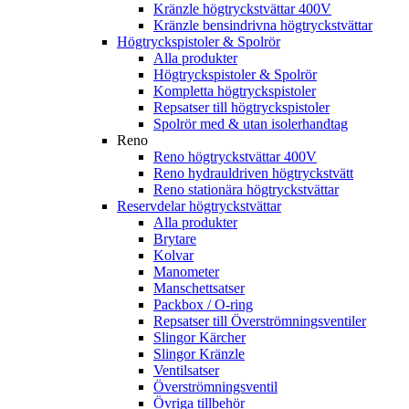
Kränzle högtryckstvättar 400V
Kränzle bensindrivna högtryckstvättar
Högtryckspistoler & Spolrör
Alla produkter
Högtryckspistoler & Spolrör
Kompletta högtryckspistoler
Repsatser till högtryckspistoler
Spolrör med & utan isolerhandtag
Reno
Reno högtryckstvättar 400V
Reno hydrauldriven högtryckstvätt
Reno stationära högtryckstvättar
Reservdelar högtryckstvättar
Alla produkter
Brytare
Kolvar
Manometer
Manschettsatser
Packbox / O-ring
Repsatser till Överströmningsventiler
Slingor Kärcher
Slingor Kränzle
Ventilsatser
Överströmningsventil
Övriga tillbehör