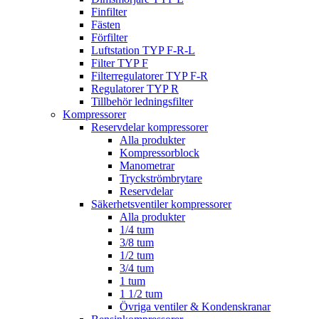
Finfilter
Fästen
Förfilter
Luftstation TYP F-R-L
Filter TYP F
Filterregulatorer TYP F-R
Regulatorer TYP R
Tillbehör ledningsfilter
Kompressorer
Reservdelar kompressorer
Alla produkter
Kompressorblock
Manometrar
Tryckströmbrytare
Reservdelar
Säkerhetsventiler kompressorer
Alla produkter
1/4 tum
3/8 tum
1/2 tum
3/4 tum
1 tum
1 1/2 tum
Övriga ventiler & Kondenskranar