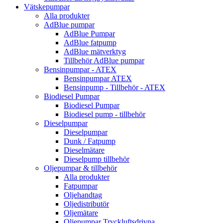
Vätskepumpar
Alla produkter
AdBlue pumpar
AdBlue Pumpar
AdBlue fatpump
AdBlue mätverktyg
Tillbehör AdBlue pumpar
Bensinpumpar - ATEX
Bensinpumpar ATEX
Bensinpump - Tillbehör - ATEX
Biodiesel Pumpar
Biodiesel Pumpar
Biodiesel pump - tillbehör
Dieselpumpar
Dieselpumpar
Dunk / Fatpump
Dieselmätare
Dieselpump tillbehör
Oljepumpar & tillbehör
Alla produkter
Fatpumpar
Oljehandtag
Oljedistributör
Oljemätare
Oljepumpar Tryckluftsdrivna