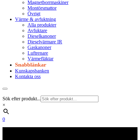
Magnetborrmaskiner
Montörsmattor
Övrigt
Värme & avfuktning
Alla produkter
Avfuktare
Dieselkanoner
Dieselvärmare IR
Gaskanoner
Luftrenare
Värmefläktar
Snabblänkar
Kunskapsbanken
Kontakta oss
Sök efter produkt...
×
0
Frakt 179 kr
Fraktfritt från 1800 kr exkl. moms