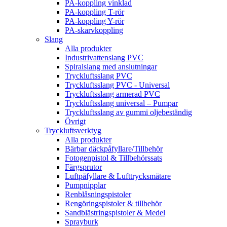
PA-koppling vinklad
PA-koppling T-rör
PA-koppling Y-rör
PA-skarvkoppling
Slang
Alla produkter
Industrivattenslang PVC
Spiralslang med anslutningar
Tryckluftsslang PVC
Tryckluftsslang PVC - Universal
Tryckluftsslang armerad PVC
Tryckluftsslang universal – Pumpar
Tryckluftsslang av gummi oljebeständig
Övrigt
Tryckluftsverktyg
Alla produkter
Bärbar däckpåfyllare/Tillbehör
Fotogenpistol & Tillbehörssats
Färgsprutor
Luftpåfyllare & Lufttrycksmätare
Pumpnipplar
Renblåsningspistoler
Rengöringspistoler & tillbehör
Sandblästringspistoler & Medel
Sprayburk