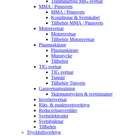
Trådmatarhjul MIG-svetsar
MMA / Pinnsvets
MMA / Pinnsvets
Kopplingar & Svetskabel
Tillbehör MMA / Pinnsvets
Motorsvetsar
Motorsvetsar
Tillbehör Motorsvetsar
Plasmaskärare
Plasmaskärare
Munstycke
Tillbehör
TIG svetsar
TIG svetsar
Tigtråd
Tillbehör Tigsvets
Gassvetsutrustning
Skärmunstycken & svetsinsatser
Invertersvetsar
Rikt- & punktsvetsverktyg
Reduceringsventiler
Svetselektroder
Svetshjälmar
Tillbehör
Tryckluftsverktyg