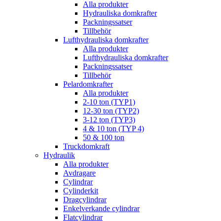
Alla produkter
Hydrauliska domkrafter
Packningssatser
Tillbehör
Lufthydrauliska domkrafter
Alla produkter
Lufthydrauliska domkrafter
Packningssatser
Tillbehör
Pelardomkrafter
Alla produkter
2-10 ton (TYP1)
12-30 ton (TYP2)
3-12 ton (TYP3)
4 & 10 ton (TYP 4)
50 & 100 ton
Truckdomkraft
Hydraulik
Alla produkter
Avdragare
Cylindrar
Cylinderkit
Dragcylindrar
Enkelverkande cylindrar
Flatcylindrar