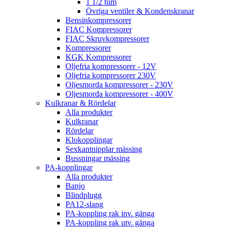
1 1/2 tum
Övriga ventiler & Kondenskranar
Bensinkompressorer
FIAC Kompressorer
FIAC Skruvkompressorer
Kompressorer
KGK Kompressorer
Oljefria kompressorer - 12V
Oljefria kompressorer 230V
Oljesmorda kompressorer - 230V
Oljesmorda kompressorer - 400V
Kulkranar & Rördelar
Alla produkter
Kulkranar
Rördelar
Klokopplingar
Sexkantnipplar mässing
Bussningar mässing
PA-kopplingar
Alla produkter
Banjo
Blindplugg
PA12-slang
PA-koppling rak inv. gänga
PA-koppling rak utv. gänga