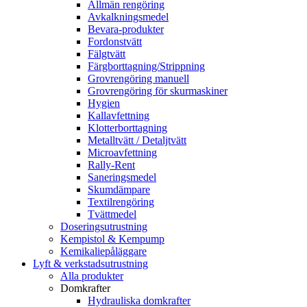
Allmän rengöring
Avkalkningsmedel
Bevara-produkter
Fordonstvätt
Fälgtvätt
Färgborttagning/Strippning
Grovrengöring manuell
Grovrengöring för skurmaskiner
Hygien
Kallavfettning
Klotterborttagning
Metalltvätt / Detaljtvätt
Microavfettning
Rally-Rent
Saneringsmedel
Skumdämpare
Textilrengöring
Tvättmedel
Doseringsutrustning
Kempistol & Kempump
Kemikaliepåläggare
Lyft & verkstadsutrustning
Alla produkter
Domkrafter
Hydrauliska domkrafter