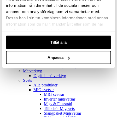
Filter
Golv- & Kombinationsmunstycke
information från din enhet till de sociala medier och
Munstycke
annons- och analysföretag som vi samarbetar med.
Motor
Dessa kan i sin tur kombinera informationen med annan
Reservdelar dammsugare
Rör & handtag
information som du har tillhandahållit eller som de har
Städset komplett
samlat in när du har använt deras tjänster.
Skarvdon
Tillbehör Ventos
Tillåt alla
Uppsamlingspåsar
Elverk
Alla produkter
Elverk
Anpassa
Tillbehör Geko Elverk
Tillbehör Honda ljuddämpade elverk
Mätverktyg
Digitala mätverktyg
Svets
Alla produkter
MIG svetsar
MIG svetsar
Inverter migsvetsar
Mig- & Flusstråd
Tillbehör Migsvets
Slangpaket Migsvetsar