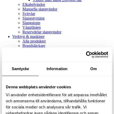
Elkabelvindor
Manuella slangvindor
Svirvlar
Slangstyrning
Slangstopp
Väggfästen
Reservdelar slangvindor
Verktyg & maskiner
Alla produkter
Brandsläckare
Alla produkter
Brandsläckare
Tillbehör brandsläckare
Dammsugare
Samtycke
Alla produkter
Information
Om
Slang & Tillbehör
Slang metervara
Slang komplett
Denna webbplats använder cookies
Slangfäste
Textil- & Våtdammsugare
Vi använder enhetsidentifierare för att anpassa innehållet
Textil- & Våtdammsugare
Tillbehör Textil- & våtdammsugare
och annonserna till användarna, tillhandahålla funktioner
Adaptrar
för sociala medier och analysera vår trafik. Vi
Dammsugare
vidarebefordrar även sådana identifierare och annan