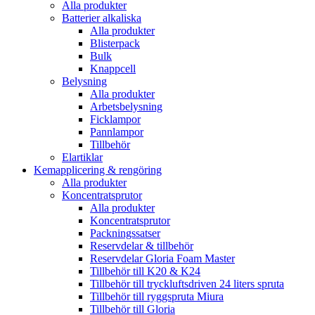
Alla produkter
Batterier alkaliska
Alla produkter
Blisterpack
Bulk
Knappcell
Belysning
Alla produkter
Arbetsbelysning
Ficklampor
Pannlampor
Tillbehör
Elartiklar
Kemapplicering & rengöring
Alla produkter
Koncentratsprutor
Alla produkter
Koncentratsprutor
Packningssatser
Reservdelar & tillbehör
Reservdelar Gloria Foam Master
Tillbehör till K20 & K24
Tillbehör till tryckluftsdriven 24 liters spruta
Tillbehör till ryggspruta Miura
Tillbehör till Gloria