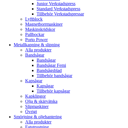
Junior Verkstadspress
Standard Verkstadspress
Tillbehör Verkstadspressar
Lyftblock
Magnetborrmaskiner
Maskinskridskor
Pallbockar
Porto Power
Metallkapning & slipning
Alla produkter
Bandsågar
Bandsågar
Bandsågar Femi
Bandsågsblad
Tillbehör bandsågar
Kapsågar
Kapsågar
Tillbehör kapsågar
Kapklingor
Olja & skärvätska
Slipmaskiner
Övrigt
Smörjning & oljehantering
Alla produkter
Fatutrustning