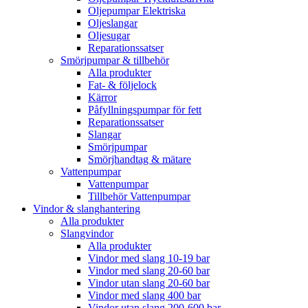
Oljepumpar Elektriska
Oljeslangar
Oljesugar
Reparationssatser
Smörjpumpar & tillbehör
Alla produkter
Fat- & följelock
Kärror
Påfyllningspumpar för fett
Reparationssatser
Slangar
Smörjpumpar
Smörjhandtag & mätare
Vattenpumpar
Vattenpumpar
Tillbehör Vattenpumpar
Vindor & slanghantering
Alla produkter
Slangvindor
Alla produkter
Vindor med slang 10-19 bar
Vindor med slang 20-60 bar
Vindor utan slang 20-60 bar
Vindor med slang 400 bar
Vindor utan slang 200-600 bar