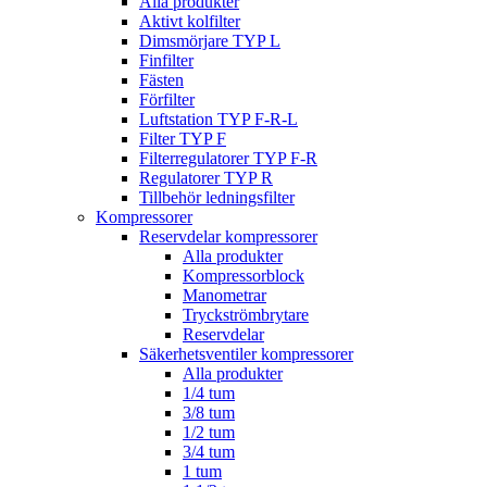
Alla produkter
Aktivt kolfilter
Dimsmörjare TYP L
Finfilter
Fästen
Förfilter
Luftstation TYP F-R-L
Filter TYP F
Filterregulatorer TYP F-R
Regulatorer TYP R
Tillbehör ledningsfilter
Kompressorer
Reservdelar kompressorer
Alla produkter
Kompressorblock
Manometrar
Tryckströmbrytare
Reservdelar
Säkerhetsventiler kompressorer
Alla produkter
1/4 tum
3/8 tum
1/2 tum
3/4 tum
1 tum