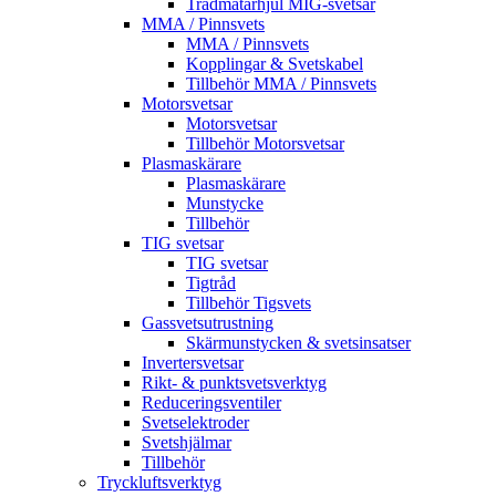
Trådmatarhjul MIG-svetsar
MMA / Pinnsvets
MMA / Pinnsvets
Kopplingar & Svetskabel
Tillbehör MMA / Pinnsvets
Motorsvetsar
Motorsvetsar
Tillbehör Motorsvetsar
Plasmaskärare
Plasmaskärare
Munstycke
Tillbehör
TIG svetsar
TIG svetsar
Tigtråd
Tillbehör Tigsvets
Gassvetsutrustning
Skärmunstycken & svetsinsatser
Invertersvetsar
Rikt- & punktsvetsverktyg
Reduceringsventiler
Svetselektroder
Svetshjälmar
Tillbehör
Tryckluftsverktyg