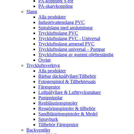
PA-koppling Y-rör
PA-skarvkoppling
Slang
Alla produkter
Industrivattenslang PVC
Spiralslang med anslutningar
Tryckluftsslang PVC
Tryckluftsslang PVC - Universal
Tryckluftsslang armerad PVC
Tryckluftsslang universal – Pumpar
Tryckluftsslang av gummi oljebeständig
Övrigt
Tryckluftsverktyg
Alla produkter
Bärbar däckpåfyllare/Tillbehör
Fotogenpistol & Tillbehörssats
Färgsprutor
Luftpåfyllare & Lufttrycksmätare
Pumpnipplar
Renblåsningspistoler
Rengöringspistoler & tillbehör
Sandblästringspistoler & Medel
Sprayburk
Tillbehör Färgsprutor
Backventiler