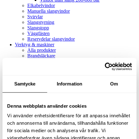
Elkabelvindor
Manuella slangvindor
Svirvlar
Slangstyrning
Slangstopp
Väggfästen
Reservdelar slangvindor
Verktyg & maskiner
Alla produkter
Brandsläckare
Alla produkter
Brandsläckare
Tillbehör brandsläckare
Dammsugare
Samtycke
Alla produkter
Information
Om
Slang & Tillbehör
Slang metervara
Slang komplett
Denna webbplats använder cookies
Slangfäste
Textil- & Våtdammsugare
Vi använder enhetsidentifierare för att anpassa innehållet
Textil- & Våtdammsugare
Tillbehör Textil- & våtdammsugare
och annonserna till användarna, tillhandahålla funktioner
Adaptrar
för sociala medier och analysera vår trafik. Vi
Dammsugare
vidarebefordrar även sådana identifierare och annan