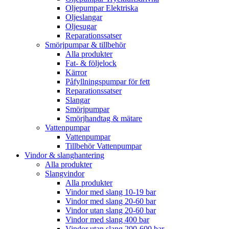
Oljepumpar Elektriska
Oljeslangar
Oljesugar
Reparationssatser
Smörjpumpar & tillbehör
Alla produkter
Fat- & följelock
Kärror
Påfyllningspumpar för fett
Reparationssatser
Slangar
Smörjpumpar
Smörjhandtag & mätare
Vattenpumpar
Vattenpumpar
Tillbehör Vattenpumpar
Vindor & slanghantering
Alla produkter
Slangvindor
Alla produkter
Vindor med slang 10-19 bar
Vindor med slang 20-60 bar
Vindor utan slang 20-60 bar
Vindor med slang 400 bar
Vindor utan slang 200-600 bar