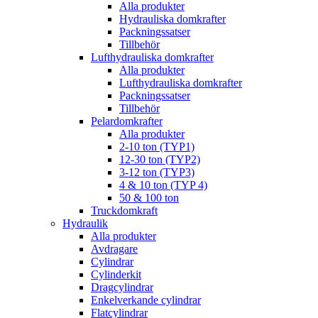
Alla produkter
Hydrauliska domkrafter
Packningssatser
Tillbehör
Lufthydrauliska domkrafter
Alla produkter
Lufthydrauliska domkrafter
Packningssatser
Tillbehör
Pelardomkrafter
Alla produkter
2-10 ton (TYP1)
12-30 ton (TYP2)
3-12 ton (TYP3)
4 & 10 ton (TYP 4)
50 & 100 ton
Truckdomkraft
Hydraulik
Alla produkter
Avdragare
Cylindrar
Cylinderkit
Dragcylindrar
Enkelverkande cylindrar
Flatcylindrar