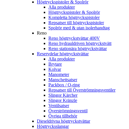
Högtryckspistoler & Spolrör
Alla produkter
Högtryckspistoler & Spolrör
Kompletta högtryckspistoler
Repsatser till högtryckspistoler
Spolrör med & utan isolerhandtag
Reno
Reno högtryckstvättar 400V
Reno hydrauldriven högtryckstvätt
Reno stationära högtryckstvättar
Reservdelar högtryckstvättar
Alla produkter
Brytare
Kolvar
Manometer
Manschettsatser
Packbox / O-ring
Repsatser till Överströmningsventiler
Slingor Kärcher
Slingor Kränzle
Ventilsatser
Överströmningsventil
Övriga tillbehör
Dieseldrivna högtryckstvättar
Högtrycksslangar