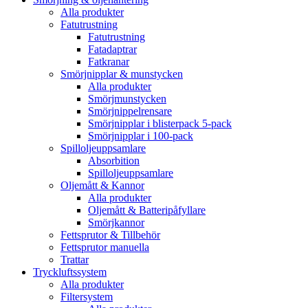
Alla produkter
Fatutrustning
Fatutrustning
Fatadaptrar
Fatkranar
Smörjnipplar & munstycken
Alla produkter
Smörjmunstycken
Smörjnippelrensare
Smörjnipplar i blisterpack 5-pack
Smörjnipplar i 100-pack
Spilloljeuppsamlare
Absorbition
Spilloljeuppsamlare
Oljemått & Kannor
Alla produkter
Oljemått & Batteripåfyllare
Smörjkannor
Fettsprutor & Tillbehör
Fettsprutor manuella
Trattar
Tryckluftssystem
Alla produkter
Filtersystem