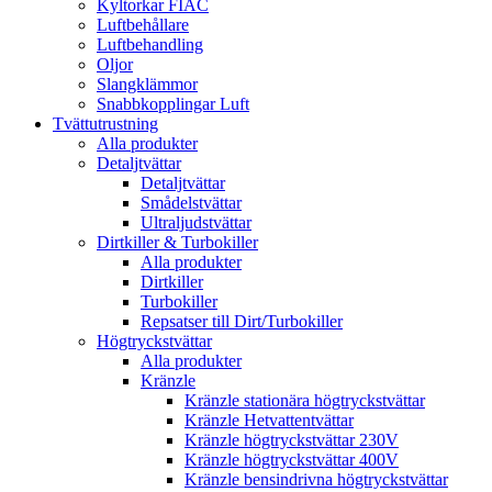
Kyltorkar FIAC
Luftbehållare
Luftbehandling
Oljor
Slangklämmor
Snabbkopplingar Luft
Tvättutrustning
Alla produkter
Detaljtvättar
Detaljtvättar
Smådelstvättar
Ultraljudstvättar
Dirtkiller & Turbokiller
Alla produkter
Dirtkiller
Turbokiller
Repsatser till Dirt/Turbokiller
Högtryckstvättar
Alla produkter
Kränzle
Kränzle stationära högtryckstvättar
Kränzle Hetvattentvättar
Kränzle högtryckstvättar 230V
Kränzle högtryckstvättar 400V
Kränzle bensindrivna högtryckstvättar