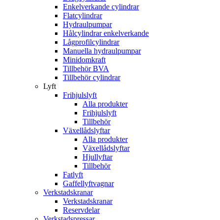
Enkelverkande cylindrar
Flatcylindrar
Hydraulpumpar
Hålcylindrar enkelverkande
Lågprofilcylindrar
Manuella hydraulpumpar
Minidomkraft
Tillbehör BVA
Tillbehör cylindrar
Lyft
Frihjulslyft
Alla produkter
Frihjulslyft
Tillbehör
Växellådslyftar
Alla produkter
Växellådslyftar
Hjullyftar
Tillbehör
Fatlyft
Gaffellyftvagnar
Verkstadskranar
Verkstadskranar
Reservdelar
Verkstadspressar