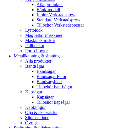
Alla produkter
Bänk-modell
Junior Verkstadspress
Standard Verkstadspress
Tillbehör Verkstadspressar
Lyftblock
Magnetborrmaskiner
Maskinskridskor
Pallbockar
Porto Power
Metallkapning & slipning
Alla produkter
Bandsågar
Bandsågar
Bandsågar Femi
Bandsågsblad
Tillbehör bandsågar
Kapsågar
Kapsågar
Tillbehör kapsågar
Kapklingor
Olja & skärvätska
Slipmaskiner
Övrigt
Smörjning & oljehantering