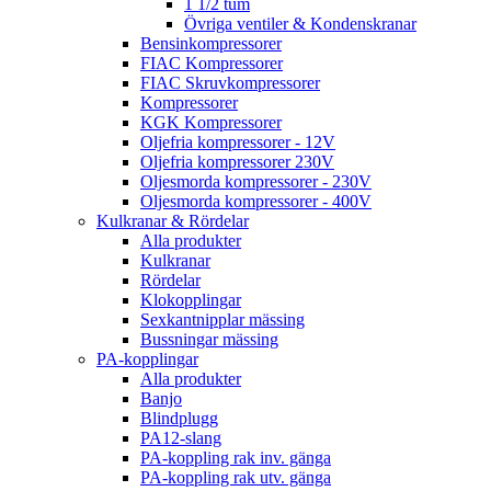
1 1/2 tum
Övriga ventiler & Kondenskranar
Bensinkompressorer
FIAC Kompressorer
FIAC Skruvkompressorer
Kompressorer
KGK Kompressorer
Oljefria kompressorer - 12V
Oljefria kompressorer 230V
Oljesmorda kompressorer - 230V
Oljesmorda kompressorer - 400V
Kulkranar & Rördelar
Alla produkter
Kulkranar
Rördelar
Klokopplingar
Sexkantnipplar mässing
Bussningar mässing
PA-kopplingar
Alla produkter
Banjo
Blindplugg
PA12-slang
PA-koppling rak inv. gänga
PA-koppling rak utv. gänga