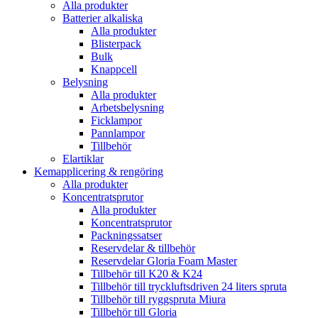
Alla produkter
Batterier alkaliska
Alla produkter
Blisterpack
Bulk
Knappcell
Belysning
Alla produkter
Arbetsbelysning
Ficklampor
Pannlampor
Tillbehör
Elartiklar
Kemapplicering & rengöring
Alla produkter
Koncentratsprutor
Alla produkter
Koncentratsprutor
Packningssatser
Reservdelar & tillbehör
Reservdelar Gloria Foam Master
Tillbehör till K20 & K24
Tillbehör till tryckluftsdriven 24 liters spruta
Tillbehör till ryggspruta Miura
Tillbehör till Gloria