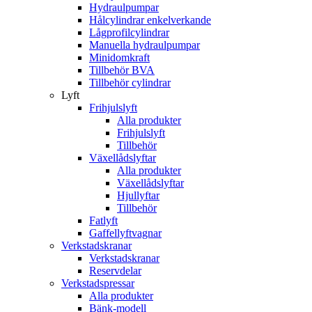
Hydraulpumpar
Hålcylindrar enkelverkande
Lågprofilcylindrar
Manuella hydraulpumpar
Minidomkraft
Tillbehör BVA
Tillbehör cylindrar
Lyft
Frihjulslyft
Alla produkter
Frihjulslyft
Tillbehör
Växellådslyftar
Alla produkter
Växellådslyftar
Hjullyftar
Tillbehör
Fatlyft
Gaffellyftvagnar
Verkstadskranar
Verkstadskranar
Reservdelar
Verkstadspressar
Alla produkter
Bänk-modell