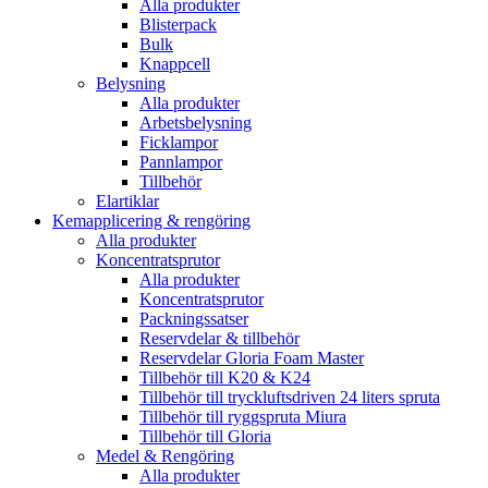
Alla produkter
Blisterpack
Bulk
Knappcell
Belysning
Alla produkter
Arbetsbelysning
Ficklampor
Pannlampor
Tillbehör
Elartiklar
Kemapplicering & rengöring
Alla produkter
Koncentratsprutor
Alla produkter
Koncentratsprutor
Packningssatser
Reservdelar & tillbehör
Reservdelar Gloria Foam Master
Tillbehör till K20 & K24
Tillbehör till tryckluftsdriven 24 liters spruta
Tillbehör till ryggspruta Miura
Tillbehör till Gloria
Medel & Rengöring
Alla produkter