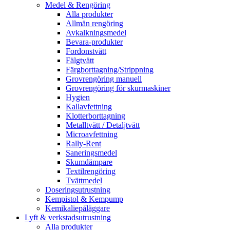
Medel & Rengöring
Alla produkter
Allmän rengöring
Avkalkningsmedel
Bevara-produkter
Fordonstvätt
Fälgtvätt
Färgborttagning/Strippning
Grovrengöring manuell
Grovrengöring för skurmaskiner
Hygien
Kallavfettning
Klotterborttagning
Metalltvätt / Detaljtvätt
Microavfettning
Rally-Rent
Saneringsmedel
Skumdämpare
Textilrengöring
Tvättmedel
Doseringsutrustning
Kempistol & Kempump
Kemikaliepåläggare
Lyft & verkstadsutrustning
Alla produkter