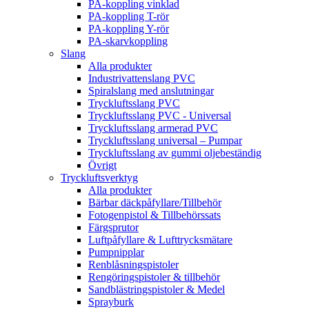
PA-koppling vinklad
PA-koppling T-rör
PA-koppling Y-rör
PA-skarvkoppling
Slang
Alla produkter
Industrivattenslang PVC
Spiralslang med anslutningar
Tryckluftsslang PVC
Tryckluftsslang PVC - Universal
Tryckluftsslang armerad PVC
Tryckluftsslang universal – Pumpar
Tryckluftsslang av gummi oljebeständig
Övrigt
Tryckluftsverktyg
Alla produkter
Bärbar däckpåfyllare/Tillbehör
Fotogenpistol & Tillbehörssats
Färgsprutor
Luftpåfyllare & Lufttrycksmätare
Pumpnipplar
Renblåsningspistoler
Rengöringspistoler & tillbehör
Sandblästringspistoler & Medel
Sprayburk