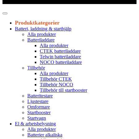
Leveranstid 1-3 arbetsdagar
Produktkategorier
Batteri, laddning & starthjälp
Alla produkter
Batteriladdare
Alla produkter
CTEK batteriladdare
Telwin batteriladdare
NOCO batteriladdare
Tillbehör
Alla produkter
Tillbehör CTEK
Tillbehör NOCO
Tillbehör till startbooster
Batteritestare
Ljustestare
Omformare
Startbooster
Startvagn
El & arbetsbelysning
Alla produkter
Batterier alkaliska