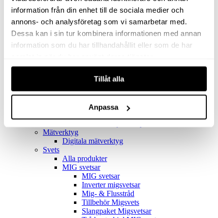
Filter
Golv- & Kombinationsmunstycke
information från din enhet till de sociala medier och
Munstycke
annons- och analysföretag som vi samarbetar med.
Motor
Dessa kan i sin tur kombinera informationen med annan
Reservdelar dammsugare
Rör & handtag
information som du har tillhandahållit eller som de har
Städset komplett
samlat in när du har använt deras tjänster.
Skarvdon
Tillbehör Ventos
Tillåt alla
Uppsamlingspåsar
Elverk
Alla produkter
Elverk
Anpassa
Tillbehör Geko Elverk
Tillbehör Honda ljuddämpade elverk
Mätverktyg
Digitala mätverktyg
Svets
Alla produkter
MIG svetsar
MIG svetsar
Inverter migsvetsar
Mig- & Flusstråd
Tillbehör Migsvets
Slangpaket Migsvetsar