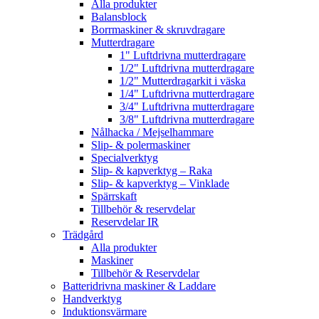
Alla produkter
Balansblock
Borrmaskiner & skruvdragare
Mutterdragare
1" Luftdrivna mutterdragare
1/2" Luftdrivna mutterdragare
1/2" Mutterdragarkit i väska
1/4" Luftdrivna mutterdragare
3/4" Luftdrivna mutterdragare
3/8" Luftdrivna mutterdragare
Nålhacka / Mejselhammare
Slip- & polermaskiner
Specialverktyg
Slip- & kapverktyg – Raka
Slip- & kapverktyg – Vinklade
Spärrskaft
Tillbehör & reservdelar
Reservdelar IR
Trädgård
Alla produkter
Maskiner
Tillbehör & Reservdelar
Batteridrivna maskiner & Laddare
Handverktyg
Induktionsvärmare