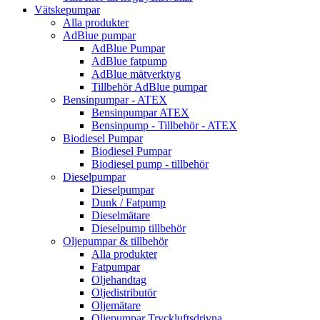
Vätskepumpar
Alla produkter
AdBlue pumpar
AdBlue Pumpar
AdBlue fatpump
AdBlue mätverktyg
Tillbehör AdBlue pumpar
Bensinpumpar - ATEX
Bensinpumpar ATEX
Bensinpump - Tillbehör - ATEX
Biodiesel Pumpar
Biodiesel Pumpar
Biodiesel pump - tillbehör
Dieselpumpar
Dieselpumpar
Dunk / Fatpump
Dieselmätare
Dieselpump tillbehör
Oljepumpar & tillbehör
Alla produkter
Fatpumpar
Oljehandtag
Oljedistributör
Oljemätare
Oljepumpar Tryckluftsdrivna