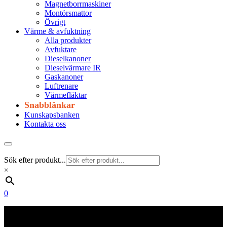
Magnetborrmaskiner
Montörsmattor
Övrigt
Värme & avfuktning
Alla produkter
Avfuktare
Dieselkanoner
Dieselvärmare IR
Gaskanoner
Luftrenare
Värmefläktar
Snabblänkar
Kunskapsbanken
Kontakta oss
Sök efter produkt...
×
0
Frakt 179 kr
Fraktfritt från 1800 kr exkl. moms