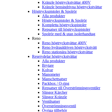
Kränzle högtryckstvättar 400V
Kränzle bensindrivna högtryckstvättar
Högtryckspistoler & Spolrör
Alla produkter
Högtryckspistoler & Spolrör
Kompletta högtryckspistoler
Repsatser till högtryckspistoler
Spolrör med & utan isolerhandtag
Reno
Reno högtryckstvättar 400V
Reno hydrauldriven högtryckstvätt
Reno stationära högtryckstvättar
Reservdelar högtryckstvättar
Alla produkter
Brytare
Kolvar
Manometer
Manschettsatser
Packbox / O-ring
Repsatser till Överströmningsventiler
Slingor Kärcher
Slingor Kränzle
Ventilsatser
Överströmningsventil
Övriga tillbehör