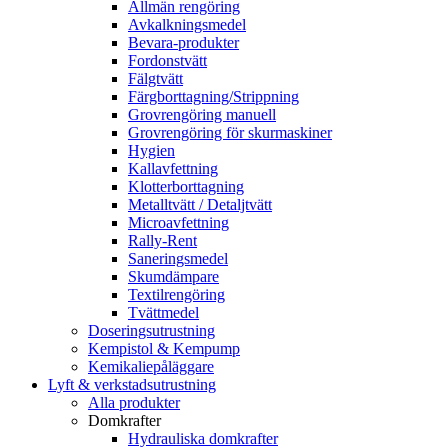
Allmän rengöring
Avkalkningsmedel
Bevara-produkter
Fordonstvätt
Fälgtvätt
Färgborttagning/Strippning
Grovrengöring manuell
Grovrengöring för skurmaskiner
Hygien
Kallavfettning
Klotterborttagning
Metalltvätt / Detaljtvätt
Microavfettning
Rally-Rent
Saneringsmedel
Skumdämpare
Textilrengöring
Tvättmedel
Doseringsutrustning
Kempistol & Kempump
Kemikaliepåläggare
Lyft & verkstadsutrustning
Alla produkter
Domkrafter
Hydrauliska domkrafter