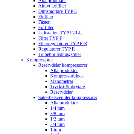
Alla produkter
Aktivt kolfilter
Dimsmörjare TYP L
Finfilter
Fästen
Förfilter
Luftstation TYP F-R-L
Filter TYP F
Filterregulatorer TYP F-R
Regulatorer TYP R
Tillbehör ledningsfilter
Kompressorer
Reservdelar kompressorer
Alla produkter
Kompressorblock
Manometrar
Tryckströmbrytare
Reservdelar
Säkerhetsventiler kompressorer
Alla produkter
1/4 tum
3/8 tum
1/2 tum
3/4 tum
1 tum