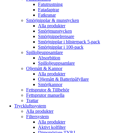
Fatutrustning
Fatadaptrar
Fatkranar
Smörjnipplar & munstycken
Alla produkter
Smörjmunstycken
Smörjnippelrensare
Smörjnipplar i blisterpack 5-pack
Smörjnipplar i 100-pack
Spilloljeuppsamlare
Absorbition
Spilloljeuppsamlare
Oljemått & Kannor
Alla produkter
Oljemått & Batteripåfyllare
Smörjkannor
Fettsprutor & Tillbehör
Fettsprutor manuella
Trattar
Tryckluftssystem
Alla produkter
Filtersystem
Alla produkter
Aktivt kolfilter
Dimsmörjare TYP L