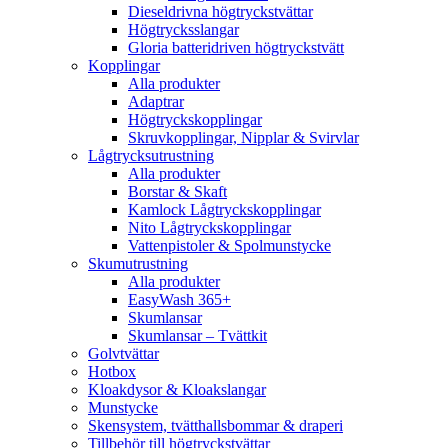
Dieseldrivna högtryckstvättar
Högtrycksslangar
Gloria batteridriven högtryckstvätt
Kopplingar
Alla produkter
Adaptrar
Högtryckskopplingar
Skruvkopplingar, Nipplar & Svirvlar
Lågtrycksutrustning
Alla produkter
Borstar & Skaft
Kamlock Lågtryckskopplingar
Nito Lågtryckskopplingar
Vattenpistoler & Spolmunstycke
Skumutrustning
Alla produkter
EasyWash 365+
Skumlansar
Skumlansar – Tvättkit
Golvtvättar
Hotbox
Kloakdysor & Kloakslangar
Munstycke
Skensystem, tvätthallsbommar & draperi
Tillbehör till högtryckstvättar