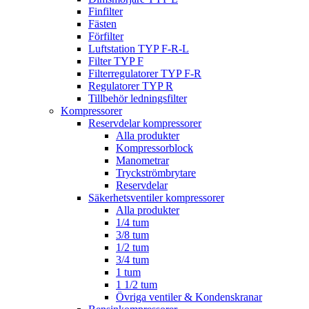
Finfilter
Fästen
Förfilter
Luftstation TYP F-R-L
Filter TYP F
Filterregulatorer TYP F-R
Regulatorer TYP R
Tillbehör ledningsfilter
Kompressorer
Reservdelar kompressorer
Alla produkter
Kompressorblock
Manometrar
Tryckströmbrytare
Reservdelar
Säkerhetsventiler kompressorer
Alla produkter
1/4 tum
3/8 tum
1/2 tum
3/4 tum
1 tum
1 1/2 tum
Övriga ventiler & Kondenskranar