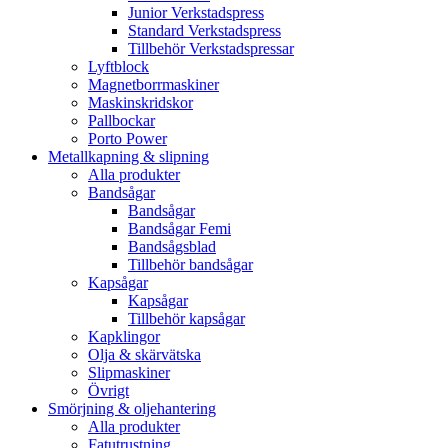
Junior Verkstadspress
Standard Verkstadspress
Tillbehör Verkstadspressar
Lyftblock
Magnetborrmaskiner
Maskinskridskor
Pallbockar
Porto Power
Metallkapning & slipning
Alla produkter
Bandsågar
Bandsågar
Bandsågar Femi
Bandsågsblad
Tillbehör bandsågar
Kapsågar
Kapsågar
Tillbehör kapsågar
Kapklingor
Olja & skärvätska
Slipmaskiner
Övrigt
Smörjning & oljehantering
Alla produkter
Fatutrustning