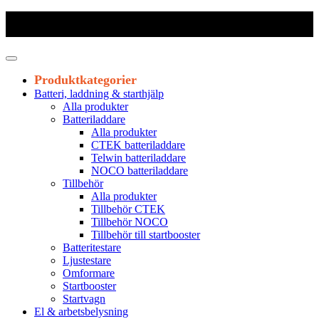
Frakt 179 kr
|
Fraktfritt från 1800 kr exkl. moms
|
Leveranstid 1-3
arbetsdagar
Produktkategorier
Batteri, laddning & starthjälp
Alla produkter
Batteriladdare
Alla produkter
CTEK batteriladdare
Telwin batteriladdare
NOCO batteriladdare
Tillbehör
Alla produkter
Tillbehör CTEK
Tillbehör NOCO
Tillbehör till startbooster
Batteritestare
Ljustestare
Omformare
Startbooster
Startvagn
El & arbetsbelysning