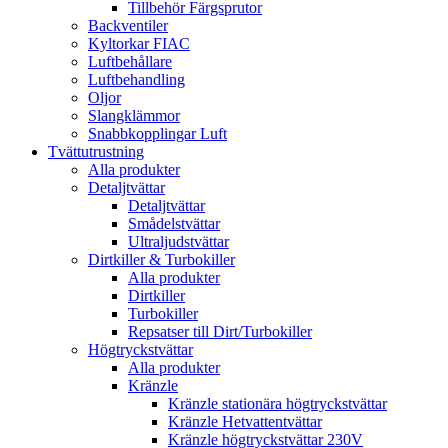
Tillbehör Färgsprutor
Backventiler
Kyltorkar FIAC
Luftbehållare
Luftbehandling
Oljor
Slangklämmor
Snabbkopplingar Luft
Tvättutrustning
Alla produkter
Detaljtvättar
Detaljtvättar
Smådelstvättar
Ultraljudstvättar
Dirtkiller & Turbokiller
Alla produkter
Dirtkiller
Turbokiller
Repsatser till Dirt/Turbokiller
Högtryckstvättar
Alla produkter
Kränzle
Kränzle stationära högtryckstvättar
Kränzle Hetvattentvättar
Kränzle högtryckstvättar 230V