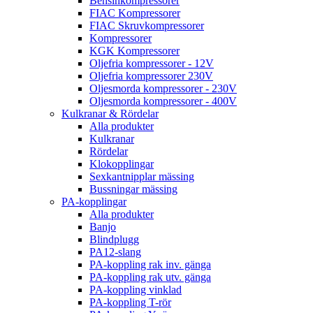
Bensinkompressorer
FIAC Kompressorer
FIAC Skruvkompressorer
Kompressorer
KGK Kompressorer
Oljefria kompressorer - 12V
Oljefria kompressorer 230V
Oljesmorda kompressorer - 230V
Oljesmorda kompressorer - 400V
Kulkranar & Rördelar
Alla produkter
Kulkranar
Rördelar
Klokopplingar
Sexkantnipplar mässing
Bussningar mässing
PA-kopplingar
Alla produkter
Banjo
Blindplugg
PA12-slang
PA-koppling rak inv. gänga
PA-koppling rak utv. gänga
PA-koppling vinklad
PA-koppling T-rör