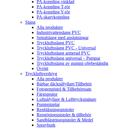
PA-koppling vinklad
PA-koppling T-rör
PA-koppling Y-rör
PA-skarvkoppling
Slang
Alla produkter
Industrivattenslang PVC
Spiralslang med anslutningar
Tryckluftsslang PVC
Tryckluftsslang PVC - Universal
Tryckluftsslang armerad PVC
Tryckluftsslang universal – Pumpar
Tryckluftsslang av gummi oljebeständig
Övrigt
Tryckluftsverktyg
Alla produkter
Bärbar däckpåfyllare/Tillbehör
Fotogenpistol & Tillbehörssats
Färgsprutor
Luftpåfyllare & Lufttrycksmätare
Pumpnipplar
Renblåsningspistoler
Rengöringspistoler & tillbehör
Sandblästringspistoler & Medel
Sprayburk