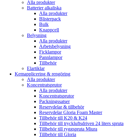
Alla produkter
Batterier alkaliska
Alla produkter
Blisterpack
Bulk
Knappcell
Belysning
Alla produkter
Arbetsbelysning
Ficklampor
Pannlampor
Tillbehör
Elartiklar
Kemapplicering & rengöring
Alla produkter
Koncentratsprutor
Alla produkter
Koncentratsprutor
Packningssatser
Reservdelar & tillbehör
Reservdelar Gloria Foam Master
Tillbehör till K20 & K24
Tillbehör till tryckluftsdriven 24 liters spruta
Tillbehör till ryggspruta Miura
Tillbehör till Gloria