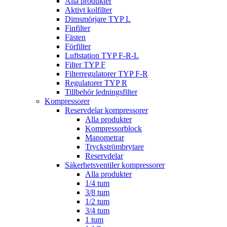
Alla produkter
Aktivt kolfilter
Dimsmörjare TYP L
Finfilter
Fästen
Förfilter
Luftstation TYP F-R-L
Filter TYP F
Filterregulatorer TYP F-R
Regulatorer TYP R
Tillbehör ledningsfilter
Kompressorer
Reservdelar kompressorer
Alla produkter
Kompressorblock
Manometrar
Tryckströmbrytare
Reservdelar
Säkerhetsventiler kompressorer
Alla produkter
1/4 tum
3/8 tum
1/2 tum
3/4 tum
1 tum