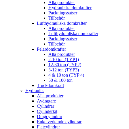
Alla produkter
Hydrauliska domkrafter
Packningssatser
Tillbehör
Lufthydrauliska domkrafter
Alla produkter
Lufthydrauliska domkrafter
Packningssatser
Tillbehör
Pelardomkrafter
Alla produkter
2-10 ton (TYP1)
12-30 ton (TYP2)
3-12 ton (TYP3)
4 & 10 ton (TYP 4)
50 & 100 ton
Truckdomkraft
Hydraulik
Alla produkter
Avdragare
Cylindrar
Cylinderkit
Dragcylindrar
Enkelverkande cylindrar
Flatcylindrar