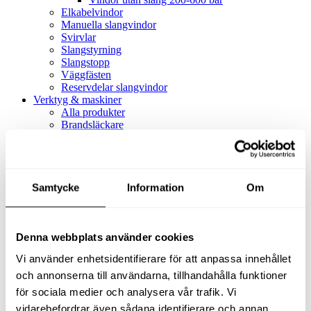
Elkabelvindor
Manuella slangvindor
Svirvlar
Slangstyrning
Slangstopp
Väggfästen
Reservdelar slangvindor
Verktyg & maskiner
Alla produkter
Brandsläckare
Alla produkter
Brandsläckare
Tillbehör brandsläckare
Dammsugare
Samtycke
Alla produkter
Information
Om
Slang & Tillbehör
Slang metervara
Slang komplett
Denna webbplats använder cookies
Slangfäste
Textil- & Våtdammsugare
Vi använder enhetsidentifierare för att anpassa innehållet
Textil- & Våtdammsugare
Tillbehör Textil- & våtdammsugare
och annonserna till användarna, tillhandahålla funktioner
Adaptrar
för sociala medier och analysera vår trafik. Vi
Dammsugare
vidarebefordrar även sådana identifierare och annan