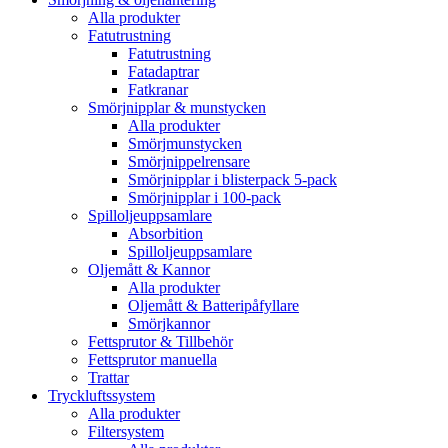
Alla produkter
Fatutrustning
Fatutrustning
Fatadaptrar
Fatkranar
Smörjnipplar & munstycken
Alla produkter
Smörjmunstycken
Smörjnippelrensare
Smörjnipplar i blisterpack 5-pack
Smörjnipplar i 100-pack
Spilloljeuppsamlare
Absorbition
Spilloljeuppsamlare
Oljemått & Kannor
Alla produkter
Oljemått & Batteripåfyllare
Smörjkannor
Fettsprutor & Tillbehör
Fettsprutor manuella
Trattar
Tryckluftssystem
Alla produkter
Filtersystem