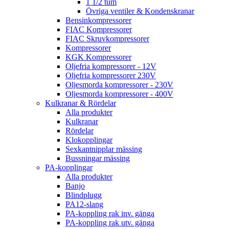
1 1/2 tum
Övriga ventiler & Kondenskranar
Bensinkompressorer
FIAC Kompressorer
FIAC Skruvkompressorer
Kompressorer
KGK Kompressorer
Oljefria kompressorer - 12V
Oljefria kompressorer 230V
Oljesmorda kompressorer - 230V
Oljesmorda kompressorer - 400V
Kulkranar & Rördelar
Alla produkter
Kulkranar
Rördelar
Klokopplingar
Sexkantnipplar mässing
Bussningar mässing
PA-kopplingar
Alla produkter
Banjo
Blindplugg
PA12-slang
PA-koppling rak inv. gänga
PA-koppling rak utv. gänga