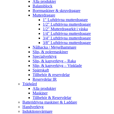
Alla produkter
Balansblock
Borrmaskiner & skruvdragare
Mutterdragare
1" Luftdrivna mutterdragare
1/2" Luftdrivna mutterdragare
1/2" Mutterdragarkit i väska
1/4" Luftdrivna mutterdragare
3/4" Luftdrivna mutterdragare
3/8" Luftdrivna mutterdragare
Nålhacka / Mejselhammare
Slip- & polermaskiner
Specialverktyg
Slip- & kapverktyg – Raka
Slip- & kapverktyg – Vinklade
Spärrskaft
Tillbehör & reservdelar
Reservdelar IR
Trädgård
Alla produkter
Maskiner
Tillbehör & Reservdelar
Batteridrivna maskiner & Laddare
Handverktyg
Induktionsvärmare