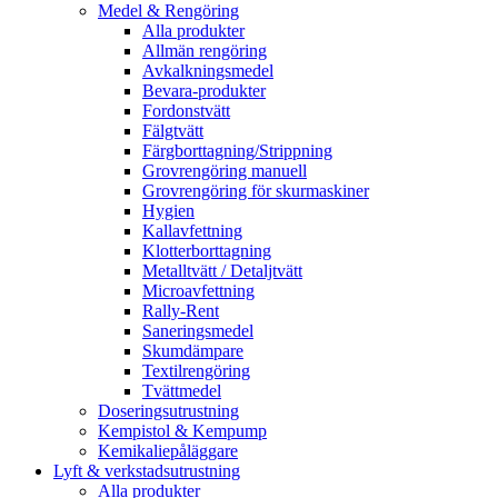
Medel & Rengöring
Alla produkter
Allmän rengöring
Avkalkningsmedel
Bevara-produkter
Fordonstvätt
Fälgtvätt
Färgborttagning/Strippning
Grovrengöring manuell
Grovrengöring för skurmaskiner
Hygien
Kallavfettning
Klotterborttagning
Metalltvätt / Detaljtvätt
Microavfettning
Rally-Rent
Saneringsmedel
Skumdämpare
Textilrengöring
Tvättmedel
Doseringsutrustning
Kempistol & Kempump
Kemikaliepåläggare
Lyft & verkstadsutrustning
Alla produkter