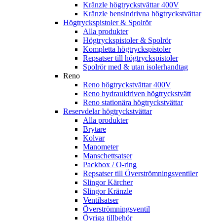
Kränzle högtryckstvättar 400V
Kränzle bensindrivna högtryckstvättar
Högtryckspistoler & Spolrör
Alla produkter
Högtryckspistoler & Spolrör
Kompletta högtryckspistoler
Repsatser till högtryckspistoler
Spolrör med & utan isolerhandtag
Reno
Reno högtryckstvättar 400V
Reno hydrauldriven högtryckstvätt
Reno stationära högtryckstvättar
Reservdelar högtryckstvättar
Alla produkter
Brytare
Kolvar
Manometer
Manschettsatser
Packbox / O-ring
Repsatser till Överströmningsventiler
Slingor Kärcher
Slingor Kränzle
Ventilsatser
Överströmningsventil
Övriga tillbehör