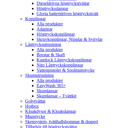
Dieseldrivna högtryckstvättar
Högtrycksslangar
Gloria batteridriven högtryckstvätt
Kopplingar
Alla produkter
Adaptrar
Högtryckskopplingar
Skruvkopplingar, Nipplar & Svirvlar
Lågtrycksutrustning
Alla produkter
Borstar & Skaft
Kamlock Lågtryckskopplingar
Nito Lågtryckskopplingar
Vattenpistoler & Spolmunstycke
Skumutrustning
Alla produkter
EasyWash 365+
Skumlansar
Skumlansar – Tvättkit
Golvtvättar
Hotbox
Kloakdysor & Kloakslangar
Munstycke
Skensystem, tvätthallsbommar & draperi
Tillbehör till högtryckstvättar