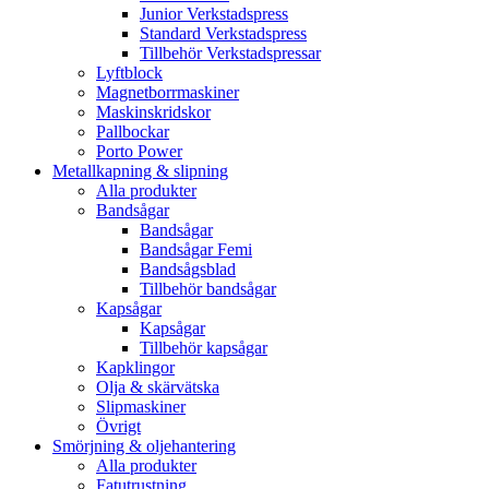
Junior Verkstadspress
Standard Verkstadspress
Tillbehör Verkstadspressar
Lyftblock
Magnetborrmaskiner
Maskinskridskor
Pallbockar
Porto Power
Metallkapning & slipning
Alla produkter
Bandsågar
Bandsågar
Bandsågar Femi
Bandsågsblad
Tillbehör bandsågar
Kapsågar
Kapsågar
Tillbehör kapsågar
Kapklingor
Olja & skärvätska
Slipmaskiner
Övrigt
Smörjning & oljehantering
Alla produkter
Fatutrustning