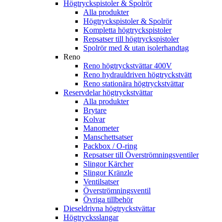
Högtryckspistoler & Spolrör
Alla produkter
Högtryckspistoler & Spolrör
Kompletta högtryckspistoler
Repsatser till högtryckspistoler
Spolrör med & utan isolerhandtag
Reno
Reno högtryckstvättar 400V
Reno hydrauldriven högtryckstvätt
Reno stationära högtryckstvättar
Reservdelar högtryckstvättar
Alla produkter
Brytare
Kolvar
Manometer
Manschettsatser
Packbox / O-ring
Repsatser till Överströmningsventiler
Slingor Kärcher
Slingor Kränzle
Ventilsatser
Överströmningsventil
Övriga tillbehör
Dieseldrivna högtryckstvättar
Högtrycksslangar