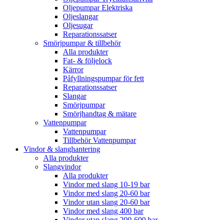
Oljepumpar Elektriska
Oljeslangar
Oljesugar
Reparationssatser
Smörjpumpar & tillbehör
Alla produkter
Fat- & följelock
Kärror
Påfyllningspumpar för fett
Reparationssatser
Slangar
Smörjpumpar
Smörjhandtag & mätare
Vattenpumpar
Vattenpumpar
Tillbehör Vattenpumpar
Vindor & slanghantering
Alla produkter
Slangvindor
Alla produkter
Vindor med slang 10-19 bar
Vindor med slang 20-60 bar
Vindor utan slang 20-60 bar
Vindor med slang 400 bar
Vindor utan slang 200-600 bar