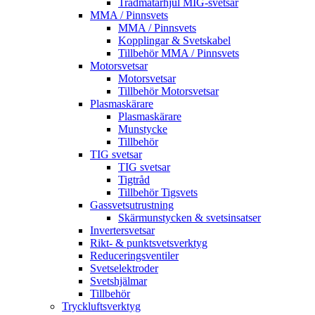
Trådmatarhjul MIG-svetsar
MMA / Pinnsvets
MMA / Pinnsvets
Kopplingar & Svetskabel
Tillbehör MMA / Pinnsvets
Motorsvetsar
Motorsvetsar
Tillbehör Motorsvetsar
Plasmaskärare
Plasmaskärare
Munstycke
Tillbehör
TIG svetsar
TIG svetsar
Tigtråd
Tillbehör Tigsvets
Gassvetsutrustning
Skärmunstycken & svetsinsatser
Invertersvetsar
Rikt- & punktsvetsverktyg
Reduceringsventiler
Svetselektroder
Svetshjälmar
Tillbehör
Tryckluftsverktyg