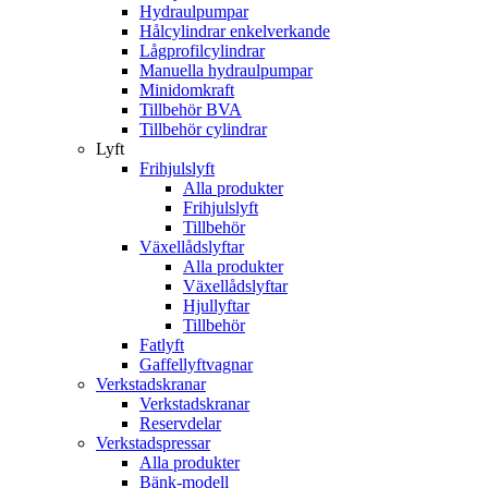
Hydraulpumpar
Hålcylindrar enkelverkande
Lågprofilcylindrar
Manuella hydraulpumpar
Minidomkraft
Tillbehör BVA
Tillbehör cylindrar
Lyft
Frihjulslyft
Alla produkter
Frihjulslyft
Tillbehör
Växellådslyftar
Alla produkter
Växellådslyftar
Hjullyftar
Tillbehör
Fatlyft
Gaffellyftvagnar
Verkstadskranar
Verkstadskranar
Reservdelar
Verkstadspressar
Alla produkter
Bänk-modell