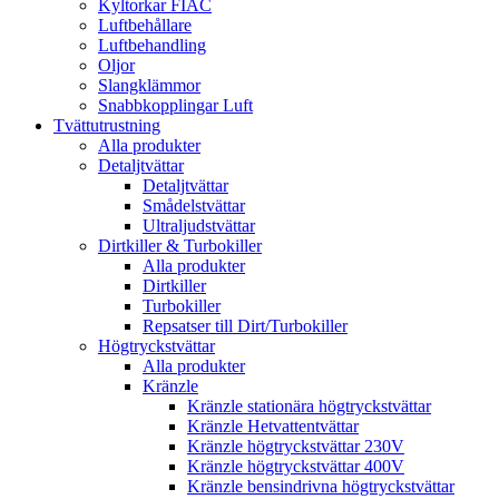
Kyltorkar FIAC
Luftbehållare
Luftbehandling
Oljor
Slangklämmor
Snabbkopplingar Luft
Tvättutrustning
Alla produkter
Detaljtvättar
Detaljtvättar
Smådelstvättar
Ultraljudstvättar
Dirtkiller & Turbokiller
Alla produkter
Dirtkiller
Turbokiller
Repsatser till Dirt/Turbokiller
Högtryckstvättar
Alla produkter
Kränzle
Kränzle stationära högtryckstvättar
Kränzle Hetvattentvättar
Kränzle högtryckstvättar 230V
Kränzle högtryckstvättar 400V
Kränzle bensindrivna högtryckstvättar