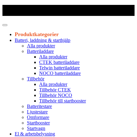
Frakt 179 kr
|
Fraktfritt från 1800 kr exkl. moms
|
Leveranstid 1-3
arbetsdagar
Produktkategorier
Batteri, laddning & starthjälp
Alla produkter
Batteriladdare
Alla produkter
CTEK batteriladdare
Telwin batteriladdare
NOCO batteriladdare
Tillbehör
Alla produkter
Tillbehör CTEK
Tillbehör NOCO
Tillbehör till startbooster
Batteritestare
Ljustestare
Omformare
Startbooster
Startvagn
El & arbetsbelysning