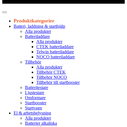
Leveranstid 1-3 arbetsdagar
Produktkategorier
Batteri, laddning & starthjälp
Alla produkter
Batteriladdare
Alla produkter
CTEK batteriladdare
Telwin batteriladdare
NOCO batteriladdare
Tillbehör
Alla produkter
Tillbehör CTEK
Tillbehör NOCO
Tillbehör till startbooster
Batteritestare
Ljustestare
Omformare
Startbooster
Startvagn
El & arbetsbelysning
Alla produkter
Batterier alkaliska