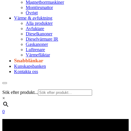
Magnetborrmaskiner
Montörsmattor
Övrigt
Värme & avfuktning
Alla produkter
Avfuktare
Dieselkanoner
Dieselvärmare IR
Gaskanoner
Luftrenare
Värmefläktar
Snabblänkar
Kunskapsbanken
Kontakta oss
Sök efter produkt...
×
0
Frakt 179 kr
Fraktfritt från 1800 kr exkl. moms