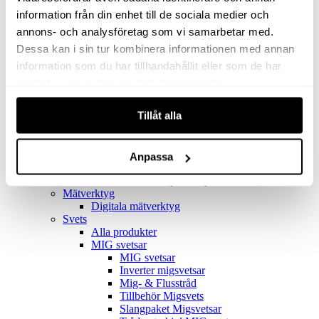
Filter
Golv- & Kombinationsmunstycke
information från din enhet till de sociala medier och
Munstycke
annons- och analysföretag som vi samarbetar med.
Motor
Dessa kan i sin tur kombinera informationen med annan
Reservdelar dammsugare
Rör & handtag
information som du har tillhandahållit eller som de har
Städset komplett
samlat in när du har använt deras tjänster.
Skarvdon
Tillbehör Ventos
Tillåt alla
Uppsamlingspåsar
Elverk
Alla produkter
Elverk
Anpassa
Tillbehör Geko Elverk
Tillbehör Honda ljuddämpade elverk
Mätverktyg
Digitala mätverktyg
Svets
Alla produkter
MIG svetsar
MIG svetsar
Inverter migsvetsar
Mig- & Flusstråd
Tillbehör Migsvets
Slangpaket Migsvetsar