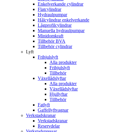
Enkelverkande cylindrar
Flatcylindrar
Hydraulpumpar
Hålcylindrar enkelverkande
Lågprofilcylindrar
Manuella hydraulpumpar
Minidomkraft
Tillbehör BVA
Tillbehör cylindrar
Lyft
Frihjulslyft
Alla produkter
Frihjulslyft
Tillbehör
Växellådslyftar
Alla produkter
Växellådslyftar
Hjullyftar
Tillbehör
Fatlyft
Gaffellyftvagnar
Verkstadskranar
Verkstadskranar
Reservdelar
Verkstadspressar