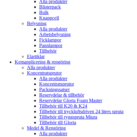
Alla produkter
Blisterpack
Bulk
Knappcell
Belysning
Alla produkter
Arbetsbelysning
Ficklampor
Pannlampor
Tillbehör
Elartiklar
Kemapplicering & rengöring
Alla produkter
Koncentratsprutor
Alla produkter
Koncentratsprutor
Packningssatser
Reservdelar & tillbehör
Reservdelar Gloria Foam Master
Tillbehör till K20 & K24
Tillbehör till tryckluftsdriven 24 liters spruta
Tillbehör till ryggspruta Miura
Tillbehör till Gloria
Medel & Rengöring
Alla produkter