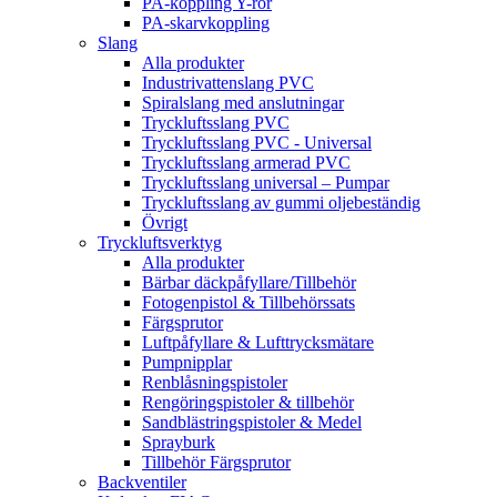
PA-koppling Y-rör
PA-skarvkoppling
Slang
Alla produkter
Industrivattenslang PVC
Spiralslang med anslutningar
Tryckluftsslang PVC
Tryckluftsslang PVC - Universal
Tryckluftsslang armerad PVC
Tryckluftsslang universal – Pumpar
Tryckluftsslang av gummi oljebeständig
Övrigt
Tryckluftsverktyg
Alla produkter
Bärbar däckpåfyllare/Tillbehör
Fotogenpistol & Tillbehörssats
Färgsprutor
Luftpåfyllare & Lufttrycksmätare
Pumpnipplar
Renblåsningspistoler
Rengöringspistoler & tillbehör
Sandblästringspistoler & Medel
Sprayburk
Tillbehör Färgsprutor
Backventiler