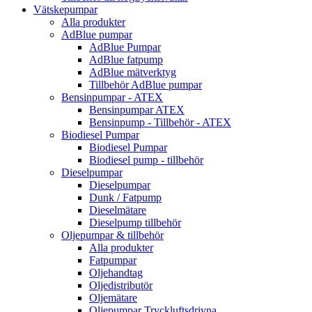
Vätskepumpar
Alla produkter
AdBlue pumpar
AdBlue Pumpar
AdBlue fatpump
AdBlue mätverktyg
Tillbehör AdBlue pumpar
Bensinpumpar - ATEX
Bensinpumpar ATEX
Bensinpump - Tillbehör - ATEX
Biodiesel Pumpar
Biodiesel Pumpar
Biodiesel pump - tillbehör
Dieselpumpar
Dieselpumpar
Dunk / Fatpump
Dieselmätare
Dieselpump tillbehör
Oljepumpar & tillbehör
Alla produkter
Fatpumpar
Oljehandtag
Oljedistributör
Oljemätare
Oljepumpar Tryckluftsdrivna