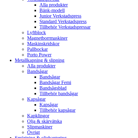
Alla produkter
Bänk-modell
Junior Verkstadspress
Standard Verkstadspress
Tillbehör Verkstadspressar
Lyftblock
Magnetborrmaskiner
Maskinskridskor
Pallbockar
Porto Power
Metallkapning & slipning
Alla produkter
Bandsågar
Bandsågar
Bandsågar Femi
Bandsågsblad
Tillbehör bandsågar
Kapsågar
Kapsågar
Tillbehör kapsågar
Kapklingor
Olja & skärvätska
Slipmaskiner
Övrigt
Smörjning & oljehantering