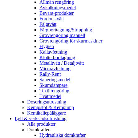
Allmän rengöring
Avkalkningsmedel
Bevara-produkter
Fordonstvätt
Fälgtvätt
Färgborttagning/Strippning
Grovrengöring manuell
Grovrengöring för skurmaskiner
Hygien
Kallavfettning
Klotterborttagning
Metalltvätt / Detaljtvätt
Microavfettning
Rally-Rent
Saneringsmedel
Skumdämpare
Textilrengöring
Tvättmedel
Doseringsutrustning
Kempistol & Kempump
Kemikaliepåläggare
Lyft & verkstadsutrustning
Alla produkter
Domkrafter
Hydrauliska domkrafter