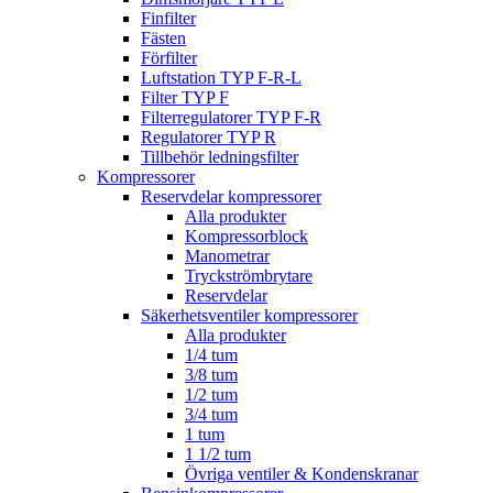
Finfilter
Fästen
Förfilter
Luftstation TYP F-R-L
Filter TYP F
Filterregulatorer TYP F-R
Regulatorer TYP R
Tillbehör ledningsfilter
Kompressorer
Reservdelar kompressorer
Alla produkter
Kompressorblock
Manometrar
Tryckströmbrytare
Reservdelar
Säkerhetsventiler kompressorer
Alla produkter
1/4 tum
3/8 tum
1/2 tum
3/4 tum
1 tum
1 1/2 tum
Övriga ventiler & Kondenskranar