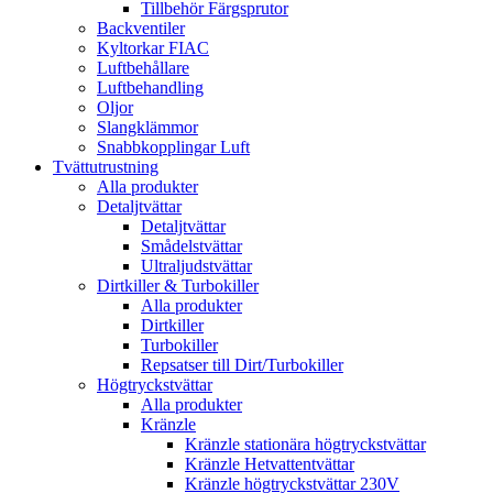
Tillbehör Färgsprutor
Backventiler
Kyltorkar FIAC
Luftbehållare
Luftbehandling
Oljor
Slangklämmor
Snabbkopplingar Luft
Tvättutrustning
Alla produkter
Detaljtvättar
Detaljtvättar
Smådelstvättar
Ultraljudstvättar
Dirtkiller & Turbokiller
Alla produkter
Dirtkiller
Turbokiller
Repsatser till Dirt/Turbokiller
Högtryckstvättar
Alla produkter
Kränzle
Kränzle stationära högtryckstvättar
Kränzle Hetvattentvättar
Kränzle högtryckstvättar 230V