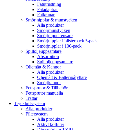
Fatutrustning
Fatadaptrar
Fatkranar
Smörjnipplar & munstycken
Alla produkter
Smörjmunstycken
Smörjnippelrensare
Smörjnipplar i blisterpack 5-pack
Smörjnipplar i 100-pack
Spilloljeuppsamlare
Absorbition
Spilloljeuppsamlare
Oljemått & Kannor
Alla produkter
Oljemått & Batteripåfyllare
Smörjkannor
Fettsprutor & Tillbehör
Fettsprutor manuella
Trattar
Tryckluftssystem
Alla produkter
Filtersystem
Alla produkter
Aktivt kolfilter
Dimsmörjare TYP L