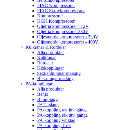
Bensinkompressorer
FIAC Kompressorer
FIAC Skruvkompressorer
Kompressorer
KGK Kompressorer
Oljefria kompressorer - 12V
Oljefria kompressorer 230V
Oljesmorda kompressorer - 230V
Oljesmorda kompressorer - 400V
Kulkranar & Rördelar
Alla produkter
Kulkranar
Rördelar
Klokopplingar
Sexkantnipplar mässing
Bussningar mässing
PA-kopplingar
Alla produkter
Banjo
Blindplugg
PA12-slang
PA-koppling rak inv. gänga
PA-koppling rak utv. gänga
PA-koppling vinklad
PA-koppling T-rör