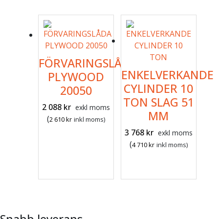
FÖRVARINGSLÅDA
ENKELVERKANDE
PLYWOOD
CYLINDER 10
20050
TON SLAG 51
2 088
kr
exkl moms
MM
(
2 610
kr
inkl moms)
3 768
kr
exkl moms
(
4 710
kr
inkl moms)
Snabb leverans