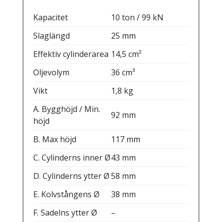
Kapacitet
10 ton / 99 kN
Slaglängd
25 mm
Effektiv cylinderarea
14,5 cm²
Oljevolym
36 cm³
Vikt
1,8 kg
A. Bygghöjd / Min.
92 mm
höjd
B. Max höjd
117 mm
C. Cylinderns inner Ø
43 mm
D. Cylinderns ytter Ø
58 mm
E. Kolvstångens Ø
38 mm
F. Sadelns ytter Ø
–