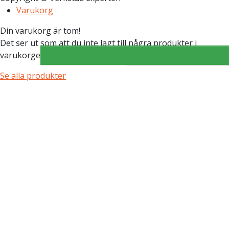
Varukorg
Din varukorg är tom!
Det ser ut som att du inte lagt till några produkter i
varukorgen ännu.
Köp
Köp
Se alla produkter