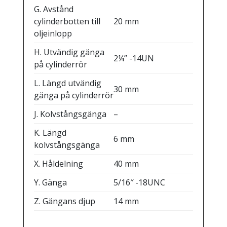
G. Avstånd
cylinderbotten till
20 mm
oljeinlopp
H. Utvändig gänga
2¼” -14UN
på cylinderrör
L. Längd utvändig
30 mm
gänga på cylinderrör
J. Kolvstångsgänga
–
K. Längd
6 mm
kolvstångsgänga
X. Håldelning
40 mm
Y. Gänga
5/16″ -18UNC
Z. Gängans djup
14 mm