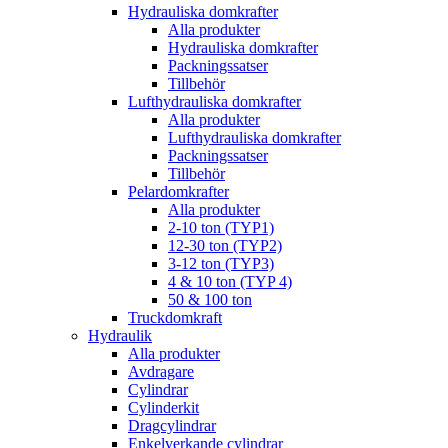
Hydrauliska domkrafter
Alla produkter
Hydrauliska domkrafter
Packningssatser
Tillbehör
Lufthydrauliska domkrafter
Alla produkter
Lufthydrauliska domkrafter
Packningssatser
Tillbehör
Pelardomkrafter
Alla produkter
2-10 ton (TYP1)
12-30 ton (TYP2)
3-12 ton (TYP3)
4 & 10 ton (TYP 4)
50 & 100 ton
Truckdomkraft
Hydraulik
Alla produkter
Avdragare
Cylindrar
Cylinderkit
Dragcylindrar
Enkelverkande cylindrar