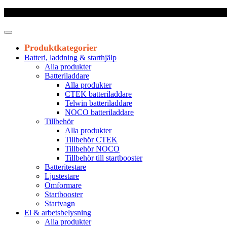
Frakt 179 kr
|
Fraktfritt från 1800 kr exkl. moms
|
Leveranstid 1-3 arb
Produktkategorier
Batteri, laddning & starthjälp
Alla produkter
Batteriladdare
Alla produkter
CTEK batteriladdare
Telwin batteriladdare
NOCO batteriladdare
Tillbehör
Alla produkter
Tillbehör CTEK
Tillbehör NOCO
Tillbehör till startbooster
Batteritestare
Ljustestare
Omformare
Startbooster
Startvagn
El & arbetsbelysning
Alla produkter