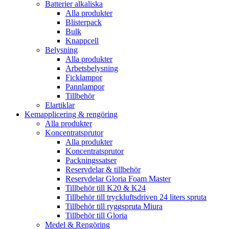
Batterier alkaliska
Alla produkter
Blisterpack
Bulk
Knappcell
Belysning
Alla produkter
Arbetsbelysning
Ficklampor
Pannlampor
Tillbehör
Elartiklar
Kemapplicering & rengöring
Alla produkter
Koncentratsprutor
Alla produkter
Koncentratsprutor
Packningssatser
Reservdelar & tillbehör
Reservdelar Gloria Foam Master
Tillbehör till K20 & K24
Tillbehör till tryckluftsdriven 24 liters spruta
Tillbehör till ryggspruta Miura
Tillbehör till Gloria
Medel & Rengöring