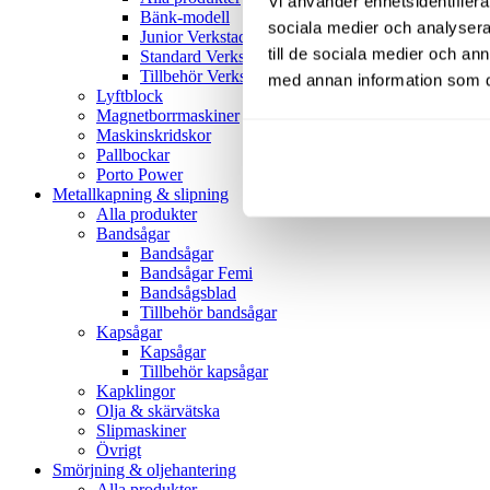
Vi använder enhetsidentifierar
Bänk-modell
sociala medier och analysera 
Junior Verkstadspress
till de sociala medier och a
Standard Verkstadspress
Tillbehör Verkstadspressar
med annan information som du 
Lyftblock
Magnetborrmaskiner
Maskinskridskor
Pallbockar
Porto Power
Metallkapning & slipning
Alla produkter
Bandsågar
Bandsågar
Bandsågar Femi
Bandsågsblad
Tillbehör bandsågar
Kapsågar
Kapsågar
Tillbehör kapsågar
Kapklingor
Olja & skärvätska
Slipmaskiner
Övrigt
Smörjning & oljehantering
Alla produkter