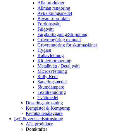
Alla produkter
Allmän rengöring
Avkalkningsmedel
Bevara-produkter
Fordonstvätt
Fälgtvätt
Färgborttagning/Strippning
Grovrengöring manuell
Grovrengöring för skurmaskiner
Hygien
Kallavfettning
Klotterborttagning
Metalltvätt / Detaljtvätt
Microavfettning
Rally-Rent
Saneringsmedel
Skumdämpare
Textilrengöring
Tvättmedel
Doseringsutrustning
Kempistol & Kempump
Kemikaliepåläggare
Lyft & verkstadsutrustning
Alla produkter
Domkrafter