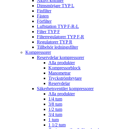
Aktivt kolfilter
Dimsmörjare TYP L
Finfilter
Fästen
Förfilter
Luftstation TYP F-R-L
Filter TYP F
Filterregulatorer TYP F-R
Regulatorer TYP R
Tillbehör ledningsfilter
Kompressorer
Reservdelar kompressorer
Alla produkter
Kompressorblock
Manometrar
Tryckströmbrytare
Reservdelar
Säkerhetsventiler kompressorer
Alla produkter
1/4 tum
3/8 tum
1/2 tum
3/4 tum
1 tum
1 1/2 tum