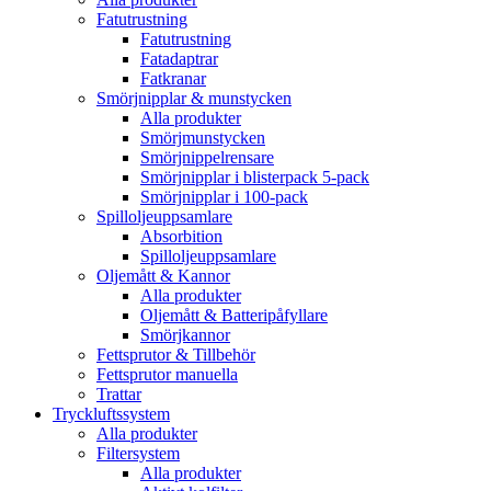
Fatutrustning
Fatutrustning
Fatadaptrar
Fatkranar
Smörjnipplar & munstycken
Alla produkter
Smörjmunstycken
Smörjnippelrensare
Smörjnipplar i blisterpack 5-pack
Smörjnipplar i 100-pack
Spilloljeuppsamlare
Absorbition
Spilloljeuppsamlare
Oljemått & Kannor
Alla produkter
Oljemått & Batteripåfyllare
Smörjkannor
Fettsprutor & Tillbehör
Fettsprutor manuella
Trattar
Tryckluftssystem
Alla produkter
Filtersystem
Alla produkter