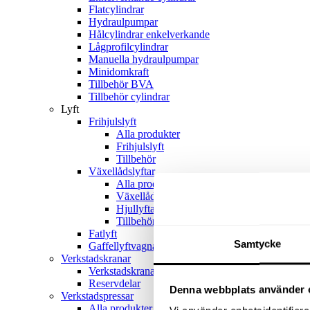
Flatcylindrar
Hydraulpumpar
Hålcylindrar enkelverkande
Lågprofilcylindrar
Manuella hydraulpumpar
Minidomkraft
Tillbehör BVA
Tillbehör cylindrar
Lyft
Frihjulslyft
Alla produkter
Frihjulslyft
Tillbehör
Växellådslyftar
Alla produkter
Växellådslyftar
Hjullyftar
Tillbehör
Fatlyft
Samtycke
Gaffellyftvagnar
Verkstadskranar
Verkstadskranar
Reservdelar
Denna webbplats använder 
Verkstadspressar
Alla produkter