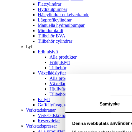
Flatcylindrar
Hydraulpumpar
Hålcylindrar enkelverkande
Lågprofilcylindrar
Manuella hydraulpumpar
Minidomkraft
Tillbehör BVA
Tillbehör cylindrar
Lyft
Frihjulslyft
Alla produkter
Frihjulslyft
Tillbehör
Växellådslyftar
Alla produkter
Växellådslyftar
Hjullyftar
Tillbehör
Fatlyft
Samtycke
Gaffellyftvagnar
Verkstadskranar
Verkstadskranar
Reservdelar
Denna webbplats använder 
Verkstadspressar
Alla produkter