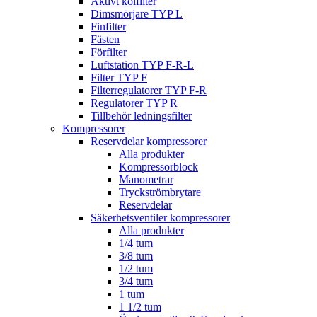
Aktivt kolfilter
Dimsmörjare TYP L
Finfilter
Fästen
Förfilter
Luftstation TYP F-R-L
Filter TYP F
Filterregulatorer TYP F-R
Regulatorer TYP R
Tillbehör ledningsfilter
Kompressorer
Reservdelar kompressorer
Alla produkter
Kompressorblock
Manometrar
Tryckströmbrytare
Reservdelar
Säkerhetsventiler kompressorer
Alla produkter
1/4 tum
3/8 tum
1/2 tum
3/4 tum
1 tum
1 1/2 tum