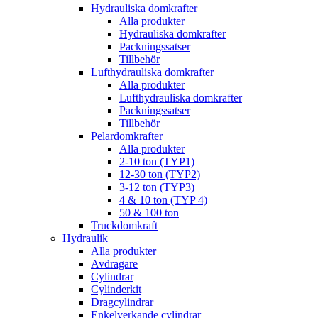
Hydrauliska domkrafter
Alla produkter
Hydrauliska domkrafter
Packningssatser
Tillbehör
Lufthydrauliska domkrafter
Alla produkter
Lufthydrauliska domkrafter
Packningssatser
Tillbehör
Pelardomkrafter
Alla produkter
2-10 ton (TYP1)
12-30 ton (TYP2)
3-12 ton (TYP3)
4 & 10 ton (TYP 4)
50 & 100 ton
Truckdomkraft
Hydraulik
Alla produkter
Avdragare
Cylindrar
Cylinderkit
Dragcylindrar
Enkelverkande cylindrar