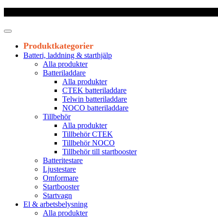
Frakt 179 kr
|
Fraktfritt från 1800 kr exkl. moms
|
Leveranstid 1-3 arb
Produktkategorier
Batteri, laddning & starthjälp
Alla produkter
Batteriladdare
Alla produkter
CTEK batteriladdare
Telwin batteriladdare
NOCO batteriladdare
Tillbehör
Alla produkter
Tillbehör CTEK
Tillbehör NOCO
Tillbehör till startbooster
Batteritestare
Ljustestare
Omformare
Startbooster
Startvagn
El & arbetsbelysning
Alla produkter