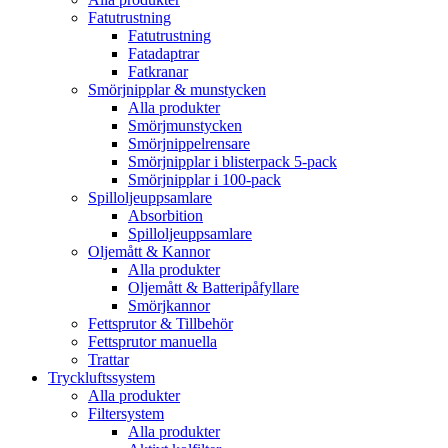
Fatutrustning
Fatutrustning
Fatadaptrar
Fatkranar
Smörjnipplar & munstycken
Alla produkter
Smörjmunstycken
Smörjnippelrensare
Smörjnipplar i blisterpack 5-pack
Smörjnipplar i 100-pack
Spilloljeuppsamlare
Absorbition
Spilloljeuppsamlare
Oljemått & Kannor
Alla produkter
Oljemått & Batteripåfyllare
Smörjkannor
Fettsprutor & Tillbehör
Fettsprutor manuella
Trattar
Tryckluftssystem
Alla produkter
Filtersystem
Alla produkter