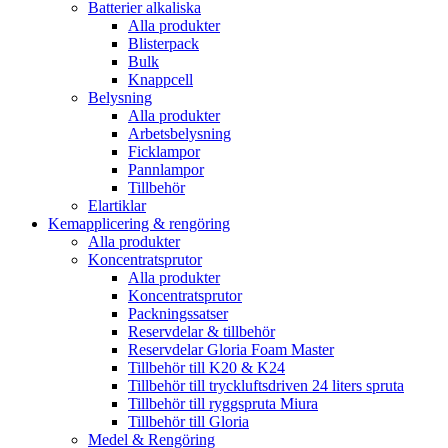
Batterier alkaliska
Alla produkter
Blisterpack
Bulk
Knappcell
Belysning
Alla produkter
Arbetsbelysning
Ficklampor
Pannlampor
Tillbehör
Elartiklar
Kemapplicering & rengöring
Alla produkter
Koncentratsprutor
Alla produkter
Koncentratsprutor
Packningssatser
Reservdelar & tillbehör
Reservdelar Gloria Foam Master
Tillbehör till K20 & K24
Tillbehör till tryckluftsdriven 24 liters spruta
Tillbehör till ryggspruta Miura
Tillbehör till Gloria
Medel & Rengöring