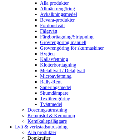
Alla produkter
Allmän rengöring
Avkalkningsmedel
Bevara-produkter
Fordonstvätt
Fälgtvätt
Färgborttagning/Strippning
Grovrengöring manuell
Grovrengöring för skurmaskiner
Hygien
Kallavfettning
Klotterborttagning
Metalltvätt / Detaljtvätt
Microavfettning
Rally-Rent
Saneringsmedel
Skumdämpare
Textilrengöring
Tvättmedel
Doseringsutrustning
Kempistol & Kempump
Kemikaliepåläggare
Lyft & verkstadsutrustning
Alla produkter
Domkrafter