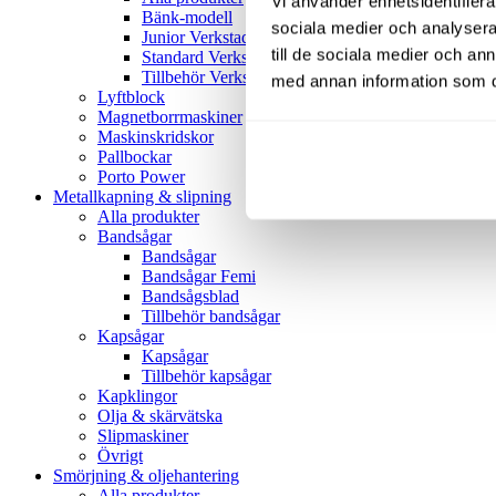
Vi använder enhetsidentifierar
Bänk-modell
sociala medier och analysera 
Junior Verkstadspress
till de sociala medier och a
Standard Verkstadspress
Tillbehör Verkstadspressar
med annan information som du 
Lyftblock
Magnetborrmaskiner
Maskinskridskor
Pallbockar
Porto Power
Metallkapning & slipning
Alla produkter
Bandsågar
Bandsågar
Bandsågar Femi
Bandsågsblad
Tillbehör bandsågar
Kapsågar
Kapsågar
Tillbehör kapsågar
Kapklingor
Olja & skärvätska
Slipmaskiner
Övrigt
Smörjning & oljehantering
Alla produkter