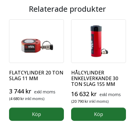
Relaterade produkter
FLATCYLINDER 20 TON
HÅLCYLINDER
SLAG 11 MM
ENKELVERKANDE 30
TON SLAG 155 MM
3 744
kr
exkl moms
16 632
kr
exkl moms
(
4 680
kr
inkl moms)
(
20 790
kr
inkl moms)
Köp
Köp