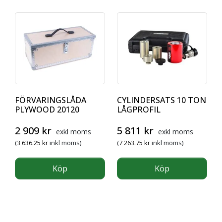
FÖRVARINGSLÅDA
CYLINDERSATS 10 TON
PLYWOOD 20120
LÅGPROFIL
2 909
kr
5 811
kr
exkl moms
exkl moms
(
3 636.25
kr
inkl moms)
(
7 263.75
kr
inkl moms)
Köp
Köp