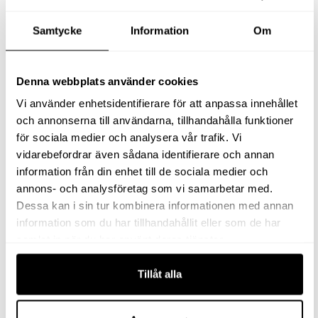
C. Cylinderns inner Ø
130 mm
Samtycke
Information
Om
D. Cylinderns ytter Ø
177 mm
Denna webbplats använder cookies
E. Kolvstångens Ø
95 mm
Vi använder enhetsidentifierare för att anpassa innehållet
och annonserna till användarna, tillhandahålla funktioner
F. Sadelns ytter Ø
75 mm
för sociala medier och analysera vår trafik. Vi
vidarebefordrar även sådana identifierare och annan
G. Avstånd
information från din enhet till de sociala medier och
cylinderbotten till
31 mm
annons- och analysföretag som vi samarbetar med.
oljeinlopp
Dessa kan i sin tur kombinera informationen med annan
information som du har tillhandahållit eller som de har
H. Avstånd
samlat in när du har använt deras tjänster.
cylindertoppen till
75 mm
oljeutlopp
Tillåt alla
J. Kolvstångsgänga
1¾”-12UN