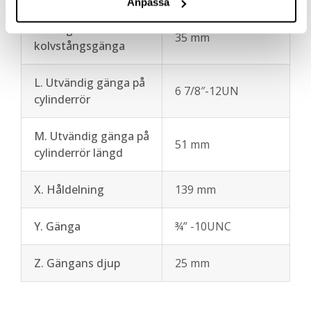
Anpassa
K. Längd
35 mm
kolvstångsgänga
L. Utvändig gänga på
6 7/8″-12UN
cylinderrör
M. Utvändig gänga på
51 mm
cylinderrör längd
X. Håldelning
139 mm
Y. Gänga
¾” -10UNC
Z. Gängans djup
25 mm