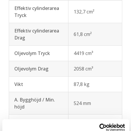
Effektiv cylinderarea
132,7 cm²
Tryck
Effektiv cylinderarea
61,8 cm²
Drag
Oljevolym Tryck
4419 cm³
Oljevolym Drag
2058 cm³
Vikt
87,8 kg
A. Bygghöjd / Min.
524 mm
höjd
B. Max höjd
857 mm