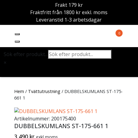
Frakt 179 kr
Fraktfritt från 1800 kr exkl. moms
Leveranstid 1-3 arbetsdagar
0
Sök efter produkt...
×
Hem
/
Tvättutrustning
/ DUBBELSKUMLANS ST-175-
661 1
Artikelnummer:
200175400
DUBBELSKUMLANS ST-175-661 1
3 490
kr
exkl moms