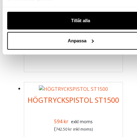
4 670
kr
exkl moms
(
5 837.50
kr
inkl moms)
Tillåt alla
Anpassa
HÖGTRYCKSPISTOL ST1500
Det ursprungliga priset var: 789 kr.
Det nuvarande priset är: 594 k
594
kr
exkl moms
(
742.50
kr
inkl moms)