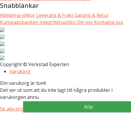
Snabblänkar
Allmänna villkor
Leverans & Frakt
Garanti & Retur
Kunskapsbanken
Integritetspolicy
Om oss
Kontakta oss
Copyright © Verkstad Experten
Varukorg
Din varukorg är tom!
Det ser ut som att du inte lagt till några produkter i
varukorgen ännu.
Köp
Köp
Köp
Köp
Se alla produkter