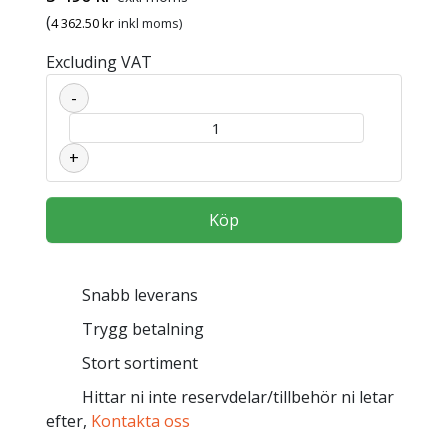
(
4 362.50
kr
inkl moms)
Excluding VAT
-
DUBBELSKUMLANS ST-175-661 1 mängd
+
Köp
Snabb leverans
Trygg betalning
Stort sortiment
Hittar ni inte reservdelar/tillbehör ni letar
efter,
Kontakta oss