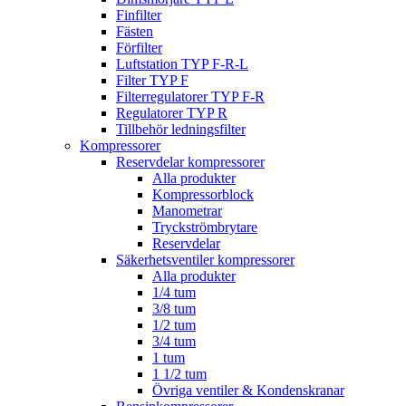
Finfilter
Fästen
Förfilter
Luftstation TYP F-R-L
Filter TYP F
Filterregulatorer TYP F-R
Regulatorer TYP R
Tillbehör ledningsfilter
Kompressorer
Reservdelar kompressorer
Alla produkter
Kompressorblock
Manometrar
Tryckströmbrytare
Reservdelar
Säkerhetsventiler kompressorer
Alla produkter
1/4 tum
3/8 tum
1/2 tum
3/4 tum
1 tum
1 1/2 tum
Övriga ventiler & Kondenskranar