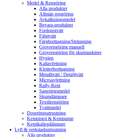
Medel & Rengöring
Alla produkter
Allmän rengöring
Avkalkningsmedel
Bevara-produkter
Fordonstvätt
Fälgtvätt
Färgborttagning/Strippning
Grovrengöring manuell
Grovrengöring för skurmaskiner
Hygien
Kallavfettning
Klotterborttagning
Metalltvätt / Detaljtvätt
Microavfettning
Rally-Rent
Saneringsmedel
Skumdämpare
Textilrengöring
Tvättmedel
Doseringsutrustning
Kempistol & Kempump
Kemikaliepåläggare
Lyft & verkstadsutrustning
Alla produkter