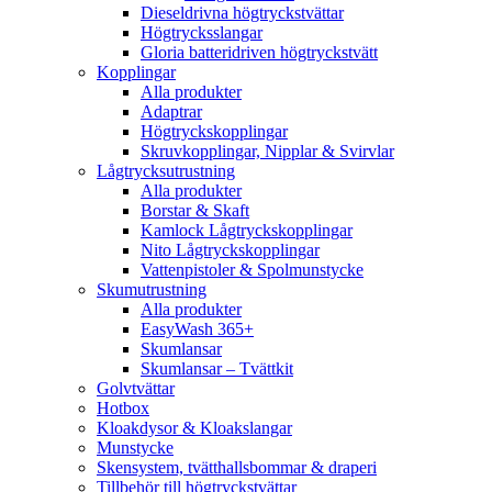
Dieseldrivna högtryckstvättar
Högtrycksslangar
Gloria batteridriven högtryckstvätt
Kopplingar
Alla produkter
Adaptrar
Högtryckskopplingar
Skruvkopplingar, Nipplar & Svirvlar
Lågtrycksutrustning
Alla produkter
Borstar & Skaft
Kamlock Lågtryckskopplingar
Nito Lågtryckskopplingar
Vattenpistoler & Spolmunstycke
Skumutrustning
Alla produkter
EasyWash 365+
Skumlansar
Skumlansar – Tvättkit
Golvtvättar
Hotbox
Kloakdysor & Kloakslangar
Munstycke
Skensystem, tvätthallsbommar & draperi
Tillbehör till högtryckstvättar