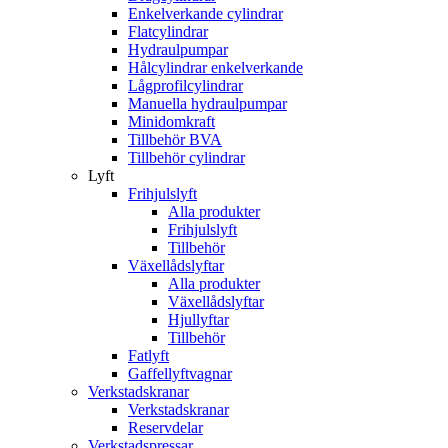
Enkelverkande cylindrar
Flatcylindrar
Hydraulpumpar
Hålcylindrar enkelverkande
Lågprofilcylindrar
Manuella hydraulpumpar
Minidomkraft
Tillbehör BVA
Tillbehör cylindrar
Lyft
Frihjulslyft
Alla produkter
Frihjulslyft
Tillbehör
Växellådslyftar
Alla produkter
Växellådslyftar
Hjullyftar
Tillbehör
Fatlyft
Gaffellyftvagnar
Verkstadskranar
Verkstadskranar
Reservdelar
Verkstadspressar