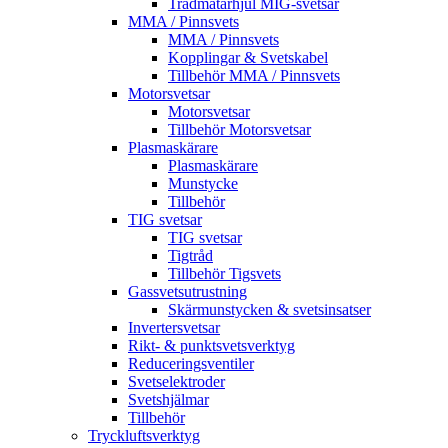
Trådmatarhjul MIG-svetsar
MMA / Pinnsvets
MMA / Pinnsvets
Kopplingar & Svetskabel
Tillbehör MMA / Pinnsvets
Motorsvetsar
Motorsvetsar
Tillbehör Motorsvetsar
Plasmaskärare
Plasmaskärare
Munstycke
Tillbehör
TIG svetsar
TIG svetsar
Tigtråd
Tillbehör Tigsvets
Gassvetsutrustning
Skärmunstycken & svetsinsatser
Invertersvetsar
Rikt- & punktsvetsverktyg
Reduceringsventiler
Svetselektroder
Svetshjälmar
Tillbehör
Tryckluftsverktyg