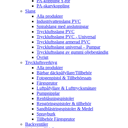
PA-koppling Y-rör
PA-skarvkoppling
Slang
Alla produkter
Industrivattenslang PVC
Spiralslang med anslutningar
Tryckluftsslang PVC
Tryckluftsslang PVC - Universal
Tryckluftsslang armerad PVC
Tryckluftsslang universal – Pumpar
Tryckluftsslang av gummi oljebeständig
Övrigt
Tryckluftsverktyg
Alla produkter
Bärbar däckpåfyllare/Tillbehör
Fotogenpistol & Tillbehörssats
Färgsprutor
Luftpåfyllare & Lufttrycksmätare
Pumpnipplar
Renblåsningspistoler
Rengöringspistoler & tillbehör
Sandblästringspistoler & Medel
Sprayburk
Tillbehör Färgsprutor
Backventiler