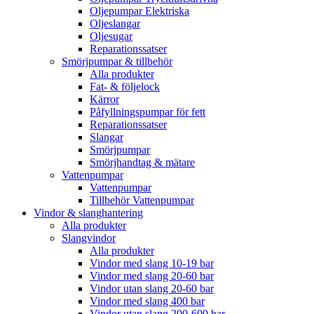
Oljepumpar Elektriska
Oljeslangar
Oljesugar
Reparationssatser
Smörjpumpar & tillbehör
Alla produkter
Fat- & följelock
Kärror
Påfyllningspumpar för fett
Reparationssatser
Slangar
Smörjpumpar
Smörjhandtag & mätare
Vattenpumpar
Vattenpumpar
Tillbehör Vattenpumpar
Vindor & slanghantering
Alla produkter
Slangvindor
Alla produkter
Vindor med slang 10-19 bar
Vindor med slang 20-60 bar
Vindor utan slang 20-60 bar
Vindor med slang 400 bar
Vindor utan slang 200-600 bar