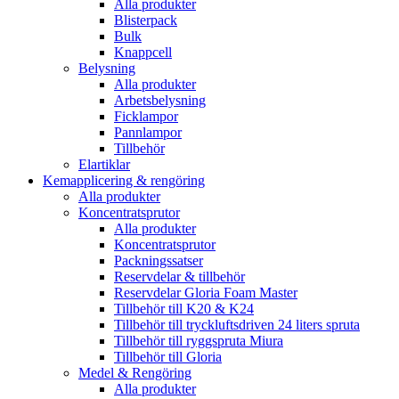
Alla produkter
Blisterpack
Bulk
Knappcell
Belysning
Alla produkter
Arbetsbelysning
Ficklampor
Pannlampor
Tillbehör
Elartiklar
Kemapplicering & rengöring
Alla produkter
Koncentratsprutor
Alla produkter
Koncentratsprutor
Packningssatser
Reservdelar & tillbehör
Reservdelar Gloria Foam Master
Tillbehör till K20 & K24
Tillbehör till tryckluftsdriven 24 liters spruta
Tillbehör till ryggspruta Miura
Tillbehör till Gloria
Medel & Rengöring
Alla produkter