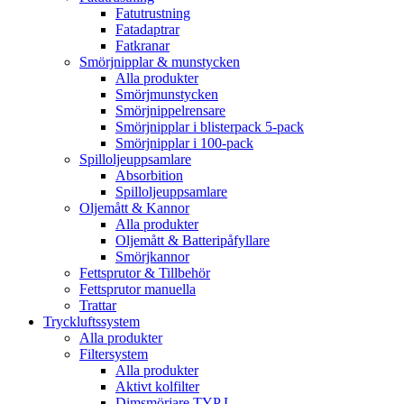
Fatutrustning
Fatadaptrar
Fatkranar
Smörjnipplar & munstycken
Alla produkter
Smörjmunstycken
Smörjnippelrensare
Smörjnipplar i blisterpack 5-pack
Smörjnipplar i 100-pack
Spilloljeuppsamlare
Absorbition
Spilloljeuppsamlare
Oljemått & Kannor
Alla produkter
Oljemått & Batteripåfyllare
Smörjkannor
Fettsprutor & Tillbehör
Fettsprutor manuella
Trattar
Tryckluftssystem
Alla produkter
Filtersystem
Alla produkter
Aktivt kolfilter
Dimsmörjare TYP L