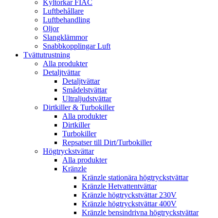
Kyltorkar FIAC
Luftbehållare
Luftbehandling
Oljor
Slangklämmor
Snabbkopplingar Luft
Tvättutrustning
Alla produkter
Detaljtvättar
Detaljtvättar
Smådelstvättar
Ultraljudstvättar
Dirtkiller & Turbokiller
Alla produkter
Dirtkiller
Turbokiller
Repsatser till Dirt/Turbokiller
Högtryckstvättar
Alla produkter
Kränzle
Kränzle stationära högtryckstvättar
Kränzle Hetvattentvättar
Kränzle högtryckstvättar 230V
Kränzle högtryckstvättar 400V
Kränzle bensindrivna högtryckstvättar