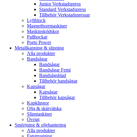
Junior Verkstadspress
Standard Verkstadspress
Tillbehör Verkstadspressar
Lyftblock
Magnetborrmaskiner
Maskinskridskor
Pallbockar
Porto Power
Metallkapning & slipning
Alla produkter
Bandsågar
Bandsågar
Bandsågar Femi
Bandsågsblad
Tillbehör bandsågar
Kapsågar
Kapsågar
Tillbehör kapsågar
Kapklingor
Olja & skärvätska
Slipmaskiner
Övrigt
Smörjning & oljehantering
Alla produkter
Fatutrustning