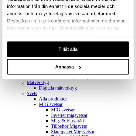
Filter
Golv- & Kombinationsmunstycke
information från din enhet till de sociala medier och
Munstycke
annons- och analysföretag som vi samarbetar med.
Motor
Dessa kan i sin tur kombinera informationen med annan
Reservdelar dammsugare
Rör & handtag
information som du har tillhandahållit eller som de har
Städset komplett
samlat in när du har använt deras tjänster.
Skarvdon
Tillbehör Ventos
Tillåt alla
Uppsamlingspåsar
Elverk
Alla produkter
Elverk
Anpassa
Tillbehör Geko Elverk
Tillbehör Honda ljuddämpade elverk
Mätverktyg
Digitala mätverktyg
Svets
Alla produkter
MIG svetsar
MIG svetsar
Inverter migsvetsar
Mig- & Flusstråd
Tillbehör Migsvets
Slangpaket Migsvetsar