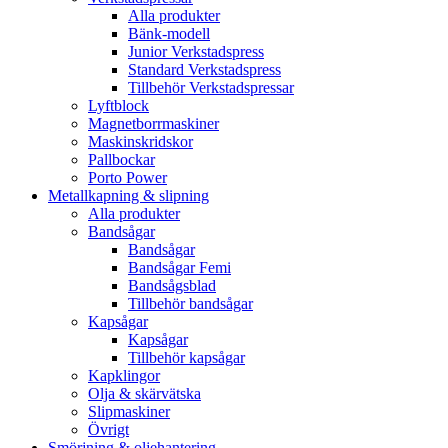
Alla produkter
Bänk-modell
Junior Verkstadspress
Standard Verkstadspress
Tillbehör Verkstadspressar
Lyftblock
Magnetborrmaskiner
Maskinskridskor
Pallbockar
Porto Power
Metallkapning & slipning
Alla produkter
Bandsågar
Bandsågar
Bandsågar Femi
Bandsågsblad
Tillbehör bandsågar
Kapsågar
Kapsågar
Tillbehör kapsågar
Kapklingor
Olja & skärvätska
Slipmaskiner
Övrigt
Smörjning & oljehantering