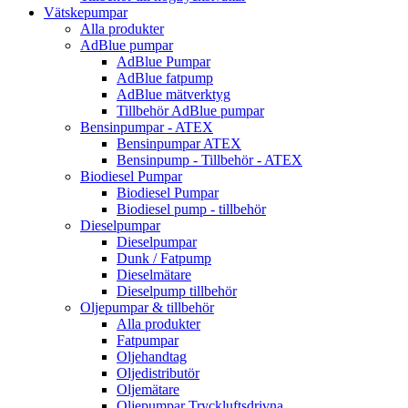
Vätskepumpar
Alla produkter
AdBlue pumpar
AdBlue Pumpar
AdBlue fatpump
AdBlue mätverktyg
Tillbehör AdBlue pumpar
Bensinpumpar - ATEX
Bensinpumpar ATEX
Bensinpump - Tillbehör - ATEX
Biodiesel Pumpar
Biodiesel Pumpar
Biodiesel pump - tillbehör
Dieselpumpar
Dieselpumpar
Dunk / Fatpump
Dieselmätare
Dieselpump tillbehör
Oljepumpar & tillbehör
Alla produkter
Fatpumpar
Oljehandtag
Oljedistributör
Oljemätare
Oljepumpar Tryckluftsdrivna