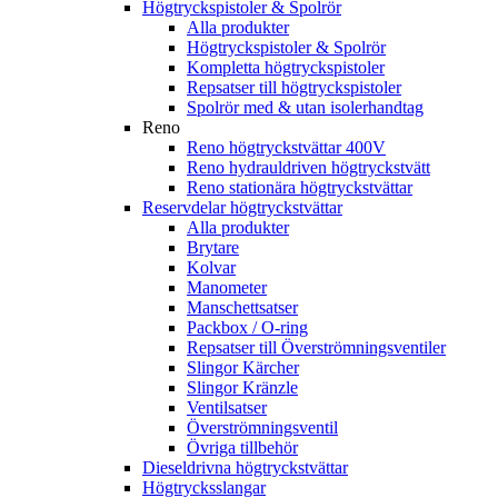
Högtryckspistoler & Spolrör
Alla produkter
Högtryckspistoler & Spolrör
Kompletta högtryckspistoler
Repsatser till högtryckspistoler
Spolrör med & utan isolerhandtag
Reno
Reno högtryckstvättar 400V
Reno hydrauldriven högtryckstvätt
Reno stationära högtryckstvättar
Reservdelar högtryckstvättar
Alla produkter
Brytare
Kolvar
Manometer
Manschettsatser
Packbox / O-ring
Repsatser till Överströmningsventiler
Slingor Kärcher
Slingor Kränzle
Ventilsatser
Överströmningsventil
Övriga tillbehör
Dieseldrivna högtryckstvättar
Högtrycksslangar