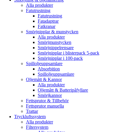
Alla produkter
Fatutrustning
Fatutrustning
Fatadaptrar
Fatkranar
Smörjnipplar & munstycken
Alla produkter
Smörjmunstycken
Smörjnippelrensare
Smörjnipplar i blisterpack 5-pack
Smörjnipplar i 100-pack
Spilloljeuppsamlare
Absorbition
Spilloljeuppsamlare
Oljemått & Kannor
Alla produkter
Oljemått & Batteripåfyllare
Smörjkannor
Fettsprutor & Tillbehör
Fettsprutor manuella
Trattar
Tryckluftssystem
Alla produkter
Filtersystem