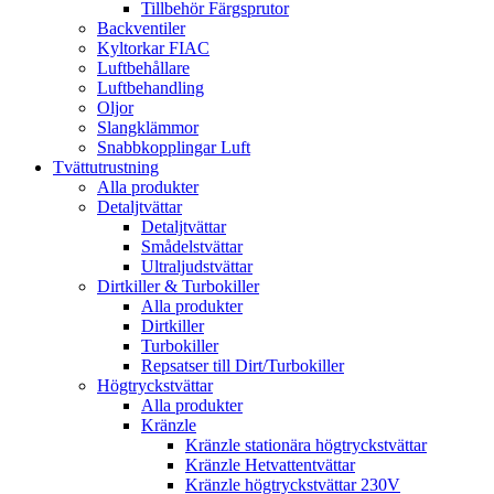
Tillbehör Färgsprutor
Backventiler
Kyltorkar FIAC
Luftbehållare
Luftbehandling
Oljor
Slangklämmor
Snabbkopplingar Luft
Tvättutrustning
Alla produkter
Detaljtvättar
Detaljtvättar
Smådelstvättar
Ultraljudstvättar
Dirtkiller & Turbokiller
Alla produkter
Dirtkiller
Turbokiller
Repsatser till Dirt/Turbokiller
Högtryckstvättar
Alla produkter
Kränzle
Kränzle stationära högtryckstvättar
Kränzle Hetvattentvättar
Kränzle högtryckstvättar 230V