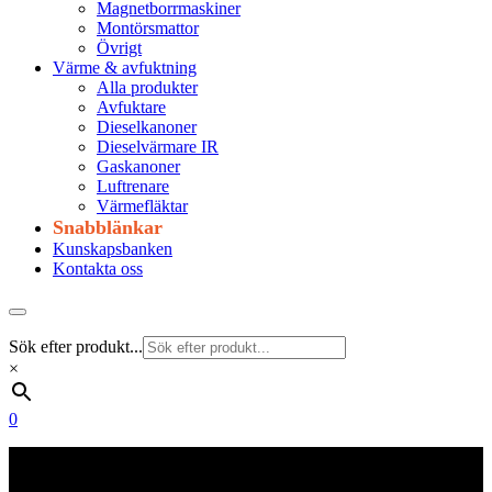
Magnetborrmaskiner
Montörsmattor
Övrigt
Värme & avfuktning
Alla produkter
Avfuktare
Dieselkanoner
Dieselvärmare IR
Gaskanoner
Luftrenare
Värmefläktar
Snabblänkar
Kunskapsbanken
Kontakta oss
Sök efter produkt...
×
0
Frakt 179 kr
Fraktfritt från 1800 kr exkl. moms