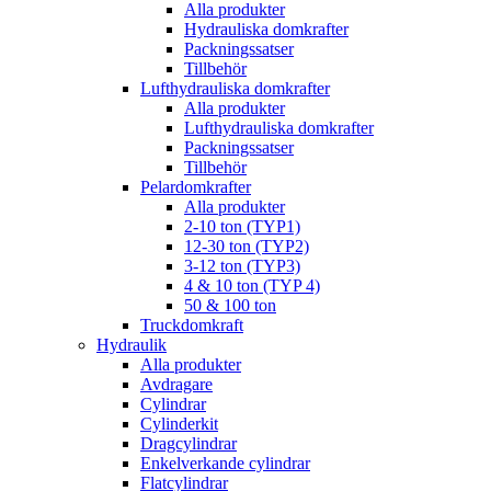
Alla produkter
Hydrauliska domkrafter
Packningssatser
Tillbehör
Lufthydrauliska domkrafter
Alla produkter
Lufthydrauliska domkrafter
Packningssatser
Tillbehör
Pelardomkrafter
Alla produkter
2-10 ton (TYP1)
12-30 ton (TYP2)
3-12 ton (TYP3)
4 & 10 ton (TYP 4)
50 & 100 ton
Truckdomkraft
Hydraulik
Alla produkter
Avdragare
Cylindrar
Cylinderkit
Dragcylindrar
Enkelverkande cylindrar
Flatcylindrar