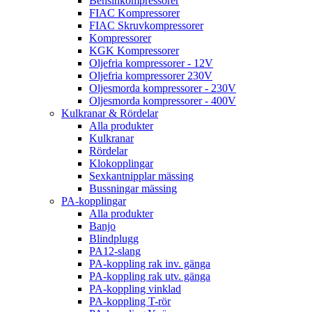
Bensinkompressorer
FIAC Kompressorer
FIAC Skruvkompressorer
Kompressorer
KGK Kompressorer
Oljefria kompressorer - 12V
Oljefria kompressorer 230V
Oljesmorda kompressorer - 230V
Oljesmorda kompressorer - 400V
Kulkranar & Rördelar
Alla produkter
Kulkranar
Rördelar
Klokopplingar
Sexkantnipplar mässing
Bussningar mässing
PA-kopplingar
Alla produkter
Banjo
Blindplugg
PA12-slang
PA-koppling rak inv. gänga
PA-koppling rak utv. gänga
PA-koppling vinklad
PA-koppling T-rör