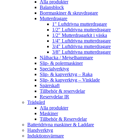
Alla produkter
Balansblock
Borrmaskiner & skruvdragare
Mutterdragare
1" Luftdrivna mutterdragare
1/2" Luftdrivna mutterdragare
1/2" Mutterdragarkit i väska
1/4" Luftdrivna mutterdragare
3/4" Luftdrivna mutterdragare
3/8" Luftdrivna mutterdragare
Nålhacka / Mejselhammare
Slip- & polermaskiner
Specialverktyg
Slip- & kapverktyg – Raka
Slip- & kapverktyg – Vinklade
Spärrskaft
Tillbehör & reservdelar
Reservdelar IR
Trädgård
Alla produkter
Maskiner
Tillbehör & Reservdelar
Batteridrivna maskiner & Laddare
Handverktyg
Induktionsvärmare