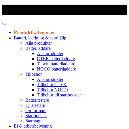
Frakt 179 kr
|
Fraktfritt från 1800 kr exkl. moms
|
Leveranstid 1-3
arbetsdagar
Produktkategorier
Batteri, laddning & starthjälp
Alla produkter
Batteriladdare
Alla produkter
CTEK batteriladdare
Telwin batteriladdare
NOCO batteriladdare
Tillbehör
Alla produkter
Tillbehör CTEK
Tillbehör NOCO
Tillbehör till startbooster
Batteritestare
Ljustestare
Omformare
Startbooster
Startvagn
El & arbetsbelysning