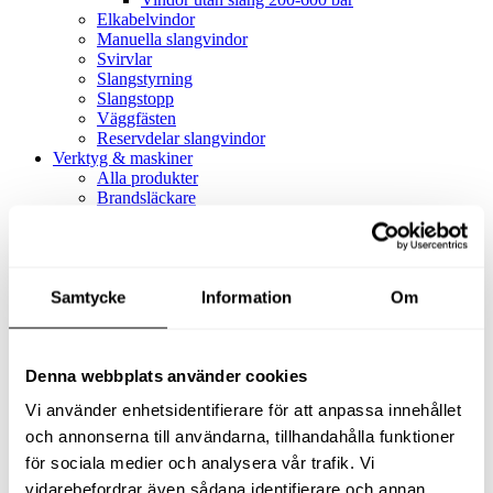
Elkabelvindor
Manuella slangvindor
Svirvlar
Slangstyrning
Slangstopp
Väggfästen
Reservdelar slangvindor
Verktyg & maskiner
Alla produkter
Brandsläckare
Alla produkter
Brandsläckare
Tillbehör brandsläckare
Dammsugare
Samtycke
Alla produkter
Information
Om
Slang & Tillbehör
Slang metervara
Slang komplett
Denna webbplats använder cookies
Slangfäste
Textil- & Våtdammsugare
Vi använder enhetsidentifierare för att anpassa innehållet
Textil- & Våtdammsugare
Tillbehör Textil- & våtdammsugare
och annonserna till användarna, tillhandahålla funktioner
Adaptrar
för sociala medier och analysera vår trafik. Vi
Dammsugare
vidarebefordrar även sådana identifierare och annan