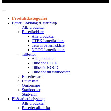
Leveranstid 1-3 arbetsdagar
Produktkategorier
Batteri, laddning & starthjälp
Alla produkter
Batteriladdare
Alla produkter
CTEK batteriladdare
Telwin batteriladdare
NOCO batteriladdare
Tillbehör
Alla produkter
Tillbehör CTEK
Tillbehör NOCO
Tillbehör till startbooster
Batteritestare
Ljustestare
Omformare
Startbooster
Startvagn
El & arbetsbelysning
Alla produkter
Batterier alkaliska