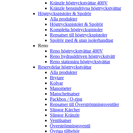
Kränzle högtryckstvättar 400V
Kränzle bensindrivna högtryckstvättar
Högtryckspistoler & Spolrör
Alla produkter
Högtryckspistoler & Spolrör
Kompletta högtryckspistoler
Repsatser till högtryckspistoler
Spolrör med & utan isolerhandtag
Reno
Reno högtryckstvättar 400V
Reno hydrauldriven högtryckstvätt
Reno stationära högtryckstvättar
Reservdelar högtryckstvättar
Alla produkter
Brytare
Kolvar
Manometer
Manschettsatser
Packbox / O-ring
Repsatser till Överströmningsventiler
Slingor Kärcher
Slingor Kränzle
Ventilsatser
Överströmningsventil
Övriga tillbehör