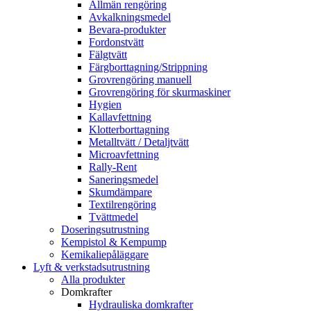
Allmän rengöring
Avkalkningsmedel
Bevara-produkter
Fordonstvätt
Fälgtvätt
Färgborttagning/Strippning
Grovrengöring manuell
Grovrengöring för skurmaskiner
Hygien
Kallavfettning
Klotterborttagning
Metalltvätt / Detaljtvätt
Microavfettning
Rally-Rent
Saneringsmedel
Skumdämpare
Textilrengöring
Tvättmedel
Doseringsutrustning
Kempistol & Kempump
Kemikaliepåläggare
Lyft & verkstadsutrustning
Alla produkter
Domkrafter
Hydrauliska domkrafter