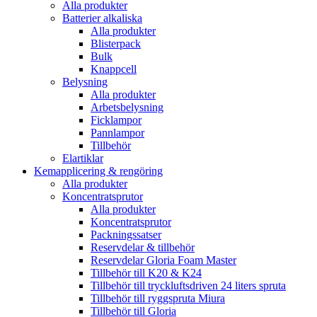
Alla produkter
Batterier alkaliska
Alla produkter
Blisterpack
Bulk
Knappcell
Belysning
Alla produkter
Arbetsbelysning
Ficklampor
Pannlampor
Tillbehör
Elartiklar
Kemapplicering & rengöring
Alla produkter
Koncentratsprutor
Alla produkter
Koncentratsprutor
Packningssatser
Reservdelar & tillbehör
Reservdelar Gloria Foam Master
Tillbehör till K20 & K24
Tillbehör till tryckluftsdriven 24 liters spruta
Tillbehör till ryggspruta Miura
Tillbehör till Gloria