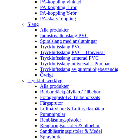
PA-koppling vinklad
PA-koppling T-rör
PA-koppling Y-rör
PA-skarvkoppling
Slang
Alla produkter
Industrivattenslang PVC
Spiralslang med anslutningar
Tryckluftsslang PVC
Tryckluftsslang PVC - Universal
Tryckluftsslang armerad PVC
Tryckluftsslang universal – Pumpar
Tryckluftsslang av gummi oljebeständig
Övrigt
Tryckluftsverktyg
Alla produkter
Bärbar däckpåfyllare/Tillbehör
Fotogenpistol & Tillbehörssats
Färgsprutor
Luftpåfyllare & Lufttrycksmätare
Pumpnipplar
Renblåsningspistoler
Rengöringspistoler & tillbehör
Sandblästringspistoler & Medel
Sprayburk