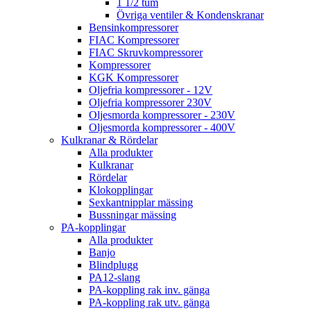
1 1/2 tum
Övriga ventiler & Kondenskranar
Bensinkompressorer
FIAC Kompressorer
FIAC Skruvkompressorer
Kompressorer
KGK Kompressorer
Oljefria kompressorer - 12V
Oljefria kompressorer 230V
Oljesmorda kompressorer - 230V
Oljesmorda kompressorer - 400V
Kulkranar & Rördelar
Alla produkter
Kulkranar
Rördelar
Klokopplingar
Sexkantnipplar mässing
Bussningar mässing
PA-kopplingar
Alla produkter
Banjo
Blindplugg
PA12-slang
PA-koppling rak inv. gänga
PA-koppling rak utv. gänga