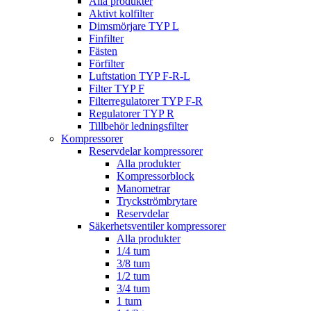
Alla produkter
Aktivt kolfilter
Dimsmörjare TYP L
Finfilter
Fästen
Förfilter
Luftstation TYP F-R-L
Filter TYP F
Filterregulatorer TYP F-R
Regulatorer TYP R
Tillbehör ledningsfilter
Kompressorer
Reservdelar kompressorer
Alla produkter
Kompressorblock
Manometrar
Tryckströmbrytare
Reservdelar
Säkerhetsventiler kompressorer
Alla produkter
1/4 tum
3/8 tum
1/2 tum
3/4 tum
1 tum