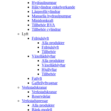
Hydraulpumpar
Hålcylindrar enkelverkande
Lågprofilcylindrar
Manuella hydraulpumpar
Minidomkraft
Tillbehör BVA
Tillbehör cylindrar
Lyft
Frihjulslyft
Alla produkter
Frihjulslyft
Tillbehör
Växellådslyftar
Alla produkter
Växellådslyftar
Hjullyftar
Tillbehör
Fatlyft
Gaffellyftvagnar
Verkstadskranar
Verkstadskranar
Reservdelar
Verkstadspressar
Alla produkter
Bänk-modell