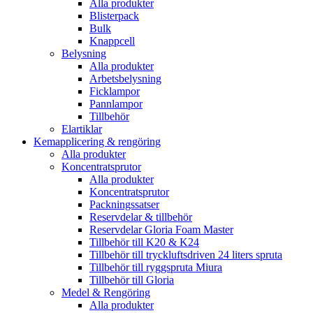
Alla produkter
Blisterpack
Bulk
Knappcell
Belysning
Alla produkter
Arbetsbelysning
Ficklampor
Pannlampor
Tillbehör
Elartiklar
Kemapplicering & rengöring
Alla produkter
Koncentratsprutor
Alla produkter
Koncentratsprutor
Packningssatser
Reservdelar & tillbehör
Reservdelar Gloria Foam Master
Tillbehör till K20 & K24
Tillbehör till tryckluftsdriven 24 liters spruta
Tillbehör till ryggspruta Miura
Tillbehör till Gloria
Medel & Rengöring
Alla produkter