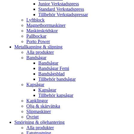
Junior Verkstadspress
Standard Verkstadspress
Tillbehör Verkstadspressar
Lyftblock
Magnetborrmaskiner
Maskinskridskor
Pallbockar
Porto Power
Metallkapning & slipning
Alla produkter
Bandsågar
Bandsågar
Bandsågar Femi
Bandsågsblad
Tillbehör bandsågar
Kapsågar
Kapsågar
Tillbehör kapsågar
Kapklingor
Olja & skärvätska
Slipmaskiner
Övrigt
Smörjning & oljehantering
Alla produkter
Fatutrustning