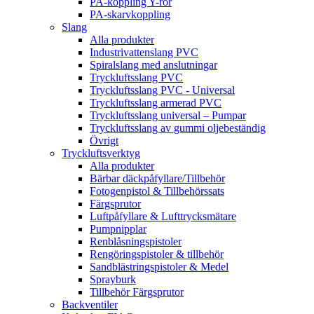
PA-koppling Y-rör
PA-skarvkoppling
Slang
Alla produkter
Industrivattenslang PVC
Spiralslang med anslutningar
Tryckluftsslang PVC
Tryckluftsslang PVC - Universal
Tryckluftsslang armerad PVC
Tryckluftsslang universal – Pumpar
Tryckluftsslang av gummi oljebeständig
Övrigt
Tryckluftsverktyg
Alla produkter
Bärbar däckpåfyllare/Tillbehör
Fotogenpistol & Tillbehörssats
Färgsprutor
Luftpåfyllare & Lufttrycksmätare
Pumpnipplar
Renblåsningspistoler
Rengöringspistoler & tillbehör
Sandblästringspistoler & Medel
Sprayburk
Tillbehör Färgsprutor
Backventiler