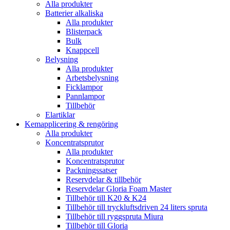
Alla produkter
Batterier alkaliska
Alla produkter
Blisterpack
Bulk
Knappcell
Belysning
Alla produkter
Arbetsbelysning
Ficklampor
Pannlampor
Tillbehör
Elartiklar
Kemapplicering & rengöring
Alla produkter
Koncentratsprutor
Alla produkter
Koncentratsprutor
Packningssatser
Reservdelar & tillbehör
Reservdelar Gloria Foam Master
Tillbehör till K20 & K24
Tillbehör till tryckluftsdriven 24 liters spruta
Tillbehör till ryggspruta Miura
Tillbehör till Gloria