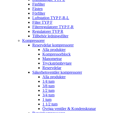
Finfilter
Fästen
Förfilter
Luftstation TYP F-R-L
Filter TYP F
Filterregulatorer TYP F-R
Regulatorer TYP R
Tillbehör ledningsfilter
Kompressorer
Reservdelar kompressorer
Alla produkter
Kompressorblock
Manometrar
Tryckströmbrytare
Reservdelar
Säkerhetsventiler kompressorer
Alla produkter
1/4 tum
3/8 tum
1/2 tum
3/4 tum
1 tum
1 1/2 tum
Övriga ventiler & Kondenskranar