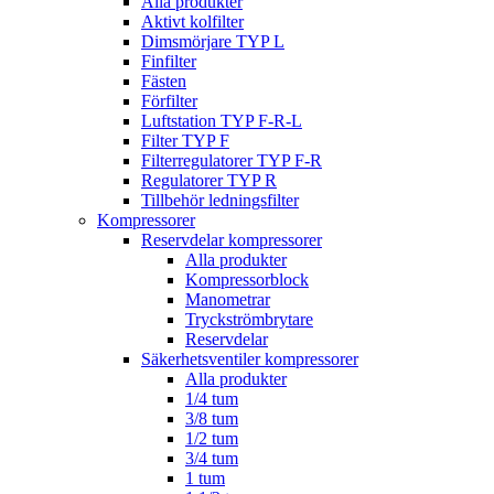
Alla produkter
Aktivt kolfilter
Dimsmörjare TYP L
Finfilter
Fästen
Förfilter
Luftstation TYP F-R-L
Filter TYP F
Filterregulatorer TYP F-R
Regulatorer TYP R
Tillbehör ledningsfilter
Kompressorer
Reservdelar kompressorer
Alla produkter
Kompressorblock
Manometrar
Tryckströmbrytare
Reservdelar
Säkerhetsventiler kompressorer
Alla produkter
1/4 tum
3/8 tum
1/2 tum
3/4 tum
1 tum