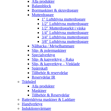
Alla produkter
Balansblock
Borrmaskiner & skruvdragare
Mutterdragare
1" Luftdrivna mutterdragare
1/2" Luftdrivna mutterdragare
1/2" Mutterdragarkit i väska
1/4" Luftdrivna mutterdragare
3/4" Luftdrivna mutterdragare
3/8" Luftdrivna mutterdragare
Nålhacka / Mejselhammare
Slip- & polermaskiner
Specialverktyg
Slip- & kapverktyg – Raka
Slip- & kapverktyg – Vinklade
Spärrskaft
Tillbehör & reservdelar
Reservdelar IR
Trädgård
Alla produkter
Maskiner
Tillbehör & Reservdelar
Batteridrivna maskiner & Laddare
Handverktyg
Induktionsvärmare