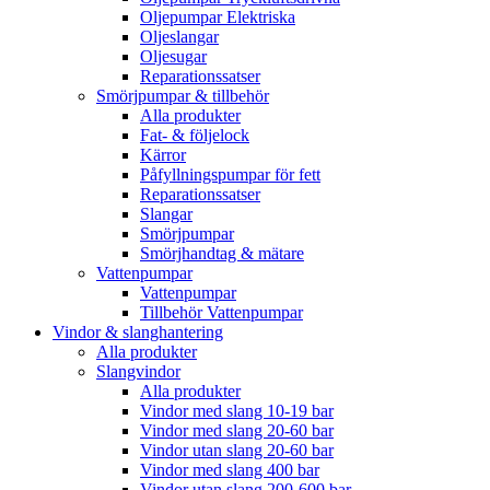
Oljepumpar Elektriska
Oljeslangar
Oljesugar
Reparationssatser
Smörjpumpar & tillbehör
Alla produkter
Fat- & följelock
Kärror
Påfyllningspumpar för fett
Reparationssatser
Slangar
Smörjpumpar
Smörjhandtag & mätare
Vattenpumpar
Vattenpumpar
Tillbehör Vattenpumpar
Vindor & slanghantering
Alla produkter
Slangvindor
Alla produkter
Vindor med slang 10-19 bar
Vindor med slang 20-60 bar
Vindor utan slang 20-60 bar
Vindor med slang 400 bar
Vindor utan slang 200-600 bar