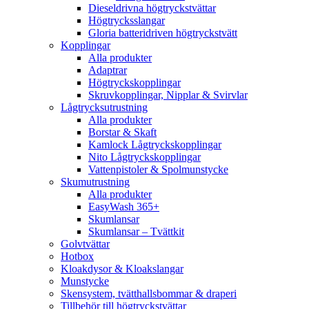
Dieseldrivna högtryckstvättar
Högtrycksslangar
Gloria batteridriven högtryckstvätt
Kopplingar
Alla produkter
Adaptrar
Högtryckskopplingar
Skruvkopplingar, Nipplar & Svirvlar
Lågtrycksutrustning
Alla produkter
Borstar & Skaft
Kamlock Lågtryckskopplingar
Nito Lågtryckskopplingar
Vattenpistoler & Spolmunstycke
Skumutrustning
Alla produkter
EasyWash 365+
Skumlansar
Skumlansar – Tvättkit
Golvtvättar
Hotbox
Kloakdysor & Kloakslangar
Munstycke
Skensystem, tvätthallsbommar & draperi
Tillbehör till högtryckstvättar