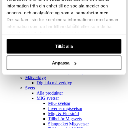
Filter
Golv- & Kombinationsmunstycke
information från din enhet till de sociala medier och
Munstycke
annons- och analysföretag som vi samarbetar med.
Motor
Dessa kan i sin tur kombinera informationen med annan
Reservdelar dammsugare
Rör & handtag
information som du har tillhandahållit eller som de har
Städset komplett
samlat in när du har använt deras tjänster.
Skarvdon
Tillbehör Ventos
Tillåt alla
Uppsamlingspåsar
Elverk
Alla produkter
Elverk
Anpassa
Tillbehör Geko Elverk
Tillbehör Honda ljuddämpade elverk
Mätverktyg
Digitala mätverktyg
Svets
Alla produkter
MIG svetsar
MIG svetsar
Inverter migsvetsar
Mig- & Flusstråd
Tillbehör Migsvets
Slangpaket Migsvetsar