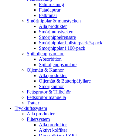
Fatutrustning
Fatadaptrar
Fatkranar
Smörjnipplar & munstycken
Alla produkter
Smörjmunstycken
Smörjnippelrensare
Smörjnipplar i blisterpack 5-pack
Smörjnipplar i 100-pack
Spilloljeuppsamlare
Absorbition
Spilloljeuppsamlare
Oljemått & Kannor
Alla produkter
Oljemått & Batteripåfyllare
Smörjkannor
Fettsprutor & Tillbehör
Fettsprutor manuella
Trattar
Tryckluftssystem
Alla produkter
Filtersystem
Alla produkter
Aktivt kolfilter
Dimsmörjare TYP L