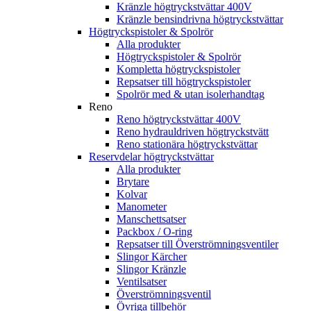
Kränzle högtryckstvättar 400V
Kränzle bensindrivna högtryckstvättar
Högtryckspistoler & Spolrör
Alla produkter
Högtryckspistoler & Spolrör
Kompletta högtryckspistoler
Repsatser till högtryckspistoler
Spolrör med & utan isolerhandtag
Reno
Reno högtryckstvättar 400V
Reno hydrauldriven högtryckstvätt
Reno stationära högtryckstvättar
Reservdelar högtryckstvättar
Alla produkter
Brytare
Kolvar
Manometer
Manschettsatser
Packbox / O-ring
Repsatser till Överströmningsventiler
Slingor Kärcher
Slingor Kränzle
Ventilsatser
Överströmningsventil
Övriga tillbehör