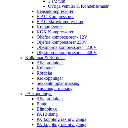
1 1/2 tum
Övriga ventiler & Kondenskranar
Bensinkompressorer
FIAC Kompressorer
FIAC Skruvkompressorer
Kompressorer
KGK Kompressorer
Oljefria kompressorer - 12V
Oljefria kompressorer 230V
Oljesmorda kompressorer - 230V
Oljesmorda kompressorer - 400V
Kulkranar & Rördelar
Alla produkter
Kulkranar
Rördelar
Klokopplingar
Sexkantnipplar mässing
Bussningar mässing
PA-kopplingar
Alla produkter
Banjo
Blindplugg
PA12-slang
PA-koppling rak inv. gänga
PA-koppling rak utv. gänga