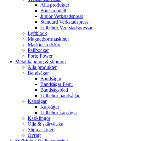
Alla produkter
Bänk-modell
Junior Verkstadspress
Standard Verkstadspress
Tillbehör Verkstadspressar
Lyftblock
Magnetborrmaskiner
Maskinskridskor
Pallbockar
Porto Power
Metallkapning & slipning
Alla produkter
Bandsågar
Bandsågar
Bandsågar Femi
Bandsågsblad
Tillbehör bandsågar
Kapsågar
Kapsågar
Tillbehör kapsågar
Kapklingor
Olja & skärvätska
Slipmaskiner
Övrigt
Smörjning & oljehantering