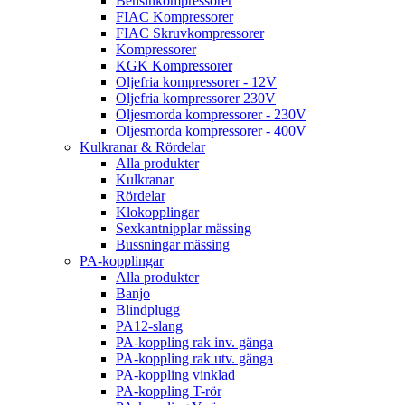
Bensinkompressorer
FIAC Kompressorer
FIAC Skruvkompressorer
Kompressorer
KGK Kompressorer
Oljefria kompressorer - 12V
Oljefria kompressorer 230V
Oljesmorda kompressorer - 230V
Oljesmorda kompressorer - 400V
Kulkranar & Rördelar
Alla produkter
Kulkranar
Rördelar
Klokopplingar
Sexkantnipplar mässing
Bussningar mässing
PA-kopplingar
Alla produkter
Banjo
Blindplugg
PA12-slang
PA-koppling rak inv. gänga
PA-koppling rak utv. gänga
PA-koppling vinklad
PA-koppling T-rör