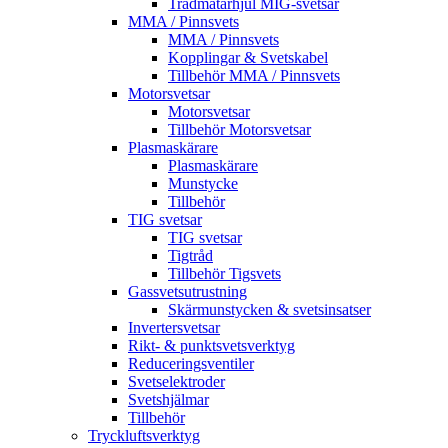
Trådmatarhjul MIG-svetsar
MMA / Pinnsvets
MMA / Pinnsvets
Kopplingar & Svetskabel
Tillbehör MMA / Pinnsvets
Motorsvetsar
Motorsvetsar
Tillbehör Motorsvetsar
Plasmaskärare
Plasmaskärare
Munstycke
Tillbehör
TIG svetsar
TIG svetsar
Tigtråd
Tillbehör Tigsvets
Gassvetsutrustning
Skärmunstycken & svetsinsatser
Invertersvetsar
Rikt- & punktsvetsverktyg
Reduceringsventiler
Svetselektroder
Svetshjälmar
Tillbehör
Tryckluftsverktyg