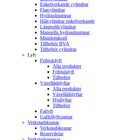
Enkelverkande cylindrar
Flatcylindrar
Hydraulpumpar
Hålcylindrar enkelverkande
Lågprofilcylindrar
Manuella hydraulpumpar
Minidomkraft
Tillbehör BVA
Tillbehör cylindrar
Lyft
Frihjulslyft
Alla produkter
Frihjulslyft
Tillbehör
Växellådslyftar
Alla produkter
Växellådslyftar
Hjullyftar
Tillbehör
Fatlyft
Gaffellyftvagnar
Verkstadskranar
Verkstadskranar
Reservdelar
Verkstadspressar