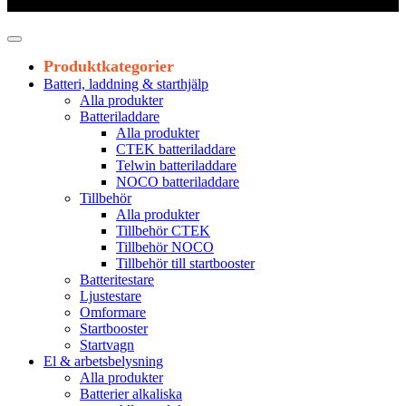
Leveranstid 1-3 arbetsdagar
Produktkategorier
Batteri, laddning & starthjälp
Alla produkter
Batteriladdare
Alla produkter
CTEK batteriladdare
Telwin batteriladdare
NOCO batteriladdare
Tillbehör
Alla produkter
Tillbehör CTEK
Tillbehör NOCO
Tillbehör till startbooster
Batteritestare
Ljustestare
Omformare
Startbooster
Startvagn
El & arbetsbelysning
Alla produkter
Batterier alkaliska