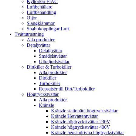
Kyltorkar FIAC
Luftbehållare
Luftbehandling
Oljor
Slangklämmor
Snabbkopplingar Luft
Tvättutrustning
Alla produkter
Detaljtvättar
Detaljtvättar
Smådelstvättar
Ultraljudstvättar
Dirtkiller & Turbokiller
Alla produkter
Dirtkiller
Turbokiller
Repsatser till Dirt/Turbokiller
Högtryckstvättar
Alla produkter
Kränzle
Kränzle stationära högtryckstvättar
Kränzle Hetvattentvättar
Kränzle högtryckstvättar 230V
Kränzle högtryckstvättar 400V
Kränzle bensindrivna högtryckstvättar