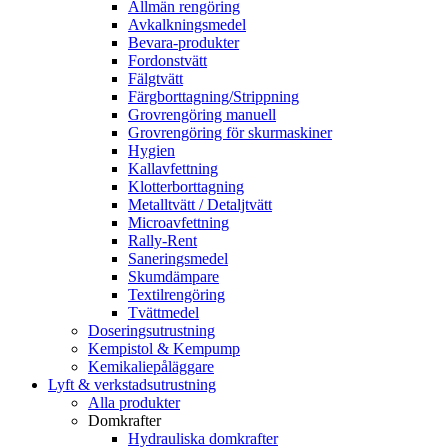
Allmän rengöring
Avkalkningsmedel
Bevara-produkter
Fordonstvätt
Fälgtvätt
Färgborttagning/Strippning
Grovrengöring manuell
Grovrengöring för skurmaskiner
Hygien
Kallavfettning
Klotterborttagning
Metalltvätt / Detaljtvätt
Microavfettning
Rally-Rent
Saneringsmedel
Skumdämpare
Textilrengöring
Tvättmedel
Doseringsutrustning
Kempistol & Kempump
Kemikaliepåläggare
Lyft & verkstadsutrustning
Alla produkter
Domkrafter
Hydrauliska domkrafter