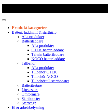
Frakt 179 kr
|
Fraktfritt från 1800 kr exkl. moms
|
Leveranstid 1-3
arbetsdagar
Produktkategorier
Batteri, laddning & starthjälp
Alla produkter
Batteriladdare
Alla produkter
CTEK batteriladdare
Telwin batteriladdare
NOCO batteriladdare
Tillbehör
Alla produkter
Tillbehör CTEK
Tillbehör NOCO
Tillbehör till startbooster
Batteritestare
Ljustestare
Omformare
Startbooster
Startvagn
El & arbetsbelysning