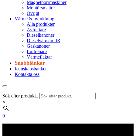
Magnetborrmaskiner
Montörsmattor
Övrigt
Värme & avfuktning
Alla produkter
Avfuktare
Dieselkanoner
Dieselvärmare IR
Gaskanoner
Luftrenare
Värmefläktar
Snabblänkar
Kunskapsbanken
Kontakta oss
Sök efter produkt...
×
0
Frakt 179 kr
Fraktfritt från 1800 kr exkl. moms