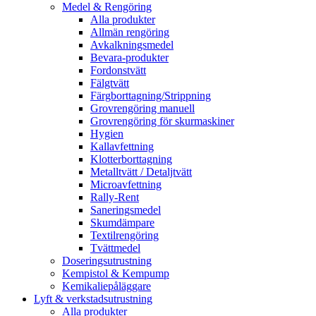
Medel & Rengöring
Alla produkter
Allmän rengöring
Avkalkningsmedel
Bevara-produkter
Fordonstvätt
Fälgtvätt
Färgborttagning/Strippning
Grovrengöring manuell
Grovrengöring för skurmaskiner
Hygien
Kallavfettning
Klotterborttagning
Metalltvätt / Detaljtvätt
Microavfettning
Rally-Rent
Saneringsmedel
Skumdämpare
Textilrengöring
Tvättmedel
Doseringsutrustning
Kempistol & Kempump
Kemikaliepåläggare
Lyft & verkstadsutrustning
Alla produkter