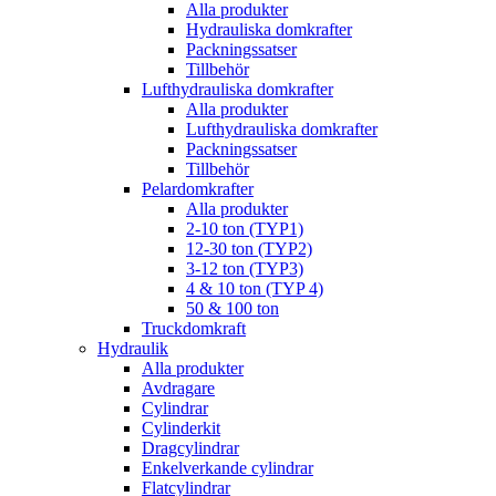
Alla produkter
Hydrauliska domkrafter
Packningssatser
Tillbehör
Lufthydrauliska domkrafter
Alla produkter
Lufthydrauliska domkrafter
Packningssatser
Tillbehör
Pelardomkrafter
Alla produkter
2-10 ton (TYP1)
12-30 ton (TYP2)
3-12 ton (TYP3)
4 & 10 ton (TYP 4)
50 & 100 ton
Truckdomkraft
Hydraulik
Alla produkter
Avdragare
Cylindrar
Cylinderkit
Dragcylindrar
Enkelverkande cylindrar
Flatcylindrar