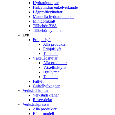
Hydraulpumpar
Hålcylindrar enkelverkande
Lågprofilcylindrar
Manuella hydraulpumpar
Minidomkraft
Tillbehör BVA
Tillbehör cylindrar
Lyft
Frihjulslyft
Alla produkter
Frihjulslyft
Tillbehör
Växellådslyftar
Alla produkter
Växellådslyftar
Hjullyftar
Tillbehör
Fatlyft
Gaffellyftvagnar
Verkstadskranar
Verkstadskranar
Reservdelar
Verkstadspressar
Alla produkter
Bänk-modell