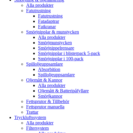
Alla produkter
Fatutrustning
Fatutrustning
Fatadaptrar
Fatkranar
Smörjnipplar & munstycken
Alla produkter
Smörjmunstycken
Smörjnippelrensare
Smörjnipplar i blisterpack 5-pack
Smörjnipplar i 100-pack
Spilloljeuppsamlare
Absorbition
Spilloljeuppsamlare
Oljemått & Kannor
Alla produkter
Oljemått & Batteripåfyllare
Smörjkannor
Fettsprutor & Tillbehör
Fettsprutor manuella
Trattar
Tryckluftssystem
Alla produkter
Filtersystem