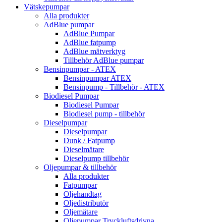
Vätskepumpar
Alla produkter
AdBlue pumpar
AdBlue Pumpar
AdBlue fatpump
AdBlue mätverktyg
Tillbehör AdBlue pumpar
Bensinpumpar - ATEX
Bensinpumpar ATEX
Bensinpump - Tillbehör - ATEX
Biodiesel Pumpar
Biodiesel Pumpar
Biodiesel pump - tillbehör
Dieselpumpar
Dieselpumpar
Dunk / Fatpump
Dieselmätare
Dieselpump tillbehör
Oljepumpar & tillbehör
Alla produkter
Fatpumpar
Oljehandtag
Oljedistributör
Oljemätare
Oljepumpar Tryckluftsdrivna