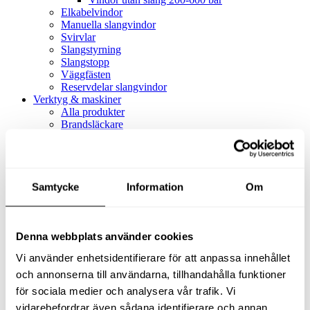
Elkabelvindor
Manuella slangvindor
Svirvlar
Slangstyrning
Slangstopp
Väggfästen
Reservdelar slangvindor
Verktyg & maskiner
Alla produkter
Brandsläckare
Alla produkter
Brandsläckare
Tillbehör brandsläckare
Dammsugare
Samtycke
Alla produkter
Information
Om
Slang & Tillbehör
Slang metervara
Slang komplett
Denna webbplats använder cookies
Slangfäste
Textil- & Våtdammsugare
Vi använder enhetsidentifierare för att anpassa innehållet
Textil- & Våtdammsugare
Tillbehör Textil- & våtdammsugare
och annonserna till användarna, tillhandahålla funktioner
Adaptrar
för sociala medier och analysera vår trafik. Vi
Dammsugare
vidarebefordrar även sådana identifierare och annan