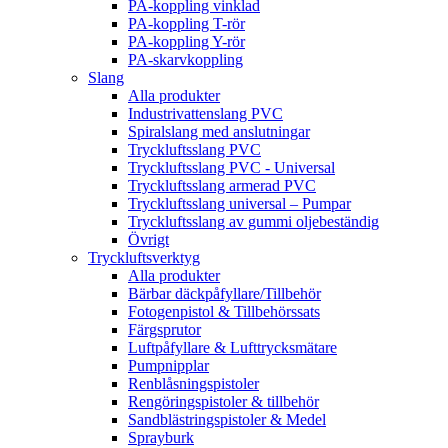
PA-koppling vinklad
PA-koppling T-rör
PA-koppling Y-rör
PA-skarvkoppling
Slang
Alla produkter
Industrivattenslang PVC
Spiralslang med anslutningar
Tryckluftsslang PVC
Tryckluftsslang PVC - Universal
Tryckluftsslang armerad PVC
Tryckluftsslang universal – Pumpar
Tryckluftsslang av gummi oljebeständig
Övrigt
Tryckluftsverktyg
Alla produkter
Bärbar däckpåfyllare/Tillbehör
Fotogenpistol & Tillbehörssats
Färgsprutor
Luftpåfyllare & Lufttrycksmätare
Pumpnipplar
Renblåsningspistoler
Rengöringspistoler & tillbehör
Sandblästringspistoler & Medel
Sprayburk