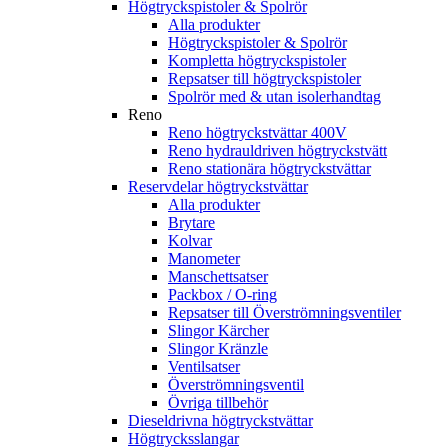
Högtryckspistoler & Spolrör
Alla produkter
Högtryckspistoler & Spolrör
Kompletta högtryckspistoler
Repsatser till högtryckspistoler
Spolrör med & utan isolerhandtag
Reno
Reno högtryckstvättar 400V
Reno hydrauldriven högtryckstvätt
Reno stationära högtryckstvättar
Reservdelar högtryckstvättar
Alla produkter
Brytare
Kolvar
Manometer
Manschettsatser
Packbox / O-ring
Repsatser till Överströmningsventiler
Slingor Kärcher
Slingor Kränzle
Ventilsatser
Överströmningsventil
Övriga tillbehör
Dieseldrivna högtryckstvättar
Högtrycksslangar