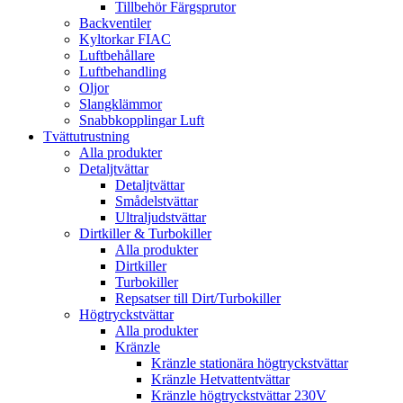
Tillbehör Färgsprutor
Backventiler
Kyltorkar FIAC
Luftbehållare
Luftbehandling
Oljor
Slangklämmor
Snabbkopplingar Luft
Tvättutrustning
Alla produkter
Detaljtvättar
Detaljtvättar
Smådelstvättar
Ultraljudstvättar
Dirtkiller & Turbokiller
Alla produkter
Dirtkiller
Turbokiller
Repsatser till Dirt/Turbokiller
Högtryckstvättar
Alla produkter
Kränzle
Kränzle stationära högtryckstvättar
Kränzle Hetvattentvättar
Kränzle högtryckstvättar 230V