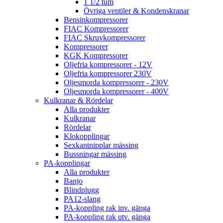
1 1/2 tum
Övriga ventiler & Kondenskranar
Bensinkompressorer
FIAC Kompressorer
FIAC Skruvkompressorer
Kompressorer
KGK Kompressorer
Oljefria kompressorer - 12V
Oljefria kompressorer 230V
Oljesmorda kompressorer - 230V
Oljesmorda kompressorer - 400V
Kulkranar & Rördelar
Alla produkter
Kulkranar
Rördelar
Klokopplingar
Sexkantnipplar mässing
Bussningar mässing
PA-kopplingar
Alla produkter
Banjo
Blindplugg
PA12-slang
PA-koppling rak inv. gänga
PA-koppling rak utv. gänga