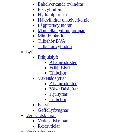
Enkelverkande cylindrar
Flatcylindrar
Hydraulpumpar
Hålcylindrar enkelverkande
Lågprofilcylindrar
Manuella hydraulpumpar
Minidomkraft
Tillbehör BVA
Tillbehör cylindrar
Lyft
Frihjulslyft
Alla produkter
Frihjulslyft
Tillbehör
Växellådslyftar
Alla produkter
Växellådslyftar
Hjullyftar
Tillbehör
Fatlyft
Gaffellyftvagnar
Verkstadskranar
Verkstadskranar
Reservdelar
Verkstadspressar