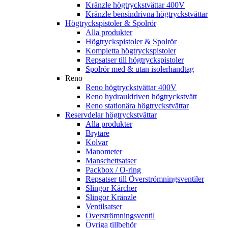
Kränzle högtryckstvättar 400V
Kränzle bensindrivna högtryckstvättar
Högtryckspistoler & Spolrör
Alla produkter
Högtryckspistoler & Spolrör
Kompletta högtryckspistoler
Repsatser till högtryckspistoler
Spolrör med & utan isolerhandtag
Reno
Reno högtryckstvättar 400V
Reno hydrauldriven högtryckstvätt
Reno stationära högtryckstvättar
Reservdelar högtryckstvättar
Alla produkter
Brytare
Kolvar
Manometer
Manschettsatser
Packbox / O-ring
Repsatser till Överströmningsventiler
Slingor Kärcher
Slingor Kränzle
Ventilsatser
Överströmningsventil
Övriga tillbehör