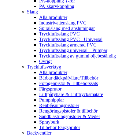
PA-koppling Y-rör
PA-skarvkoppling
Slang
Alla produkter
Industrivattenslang PVC
Spiralslang med anslutningar
Tryckluftsslang PVC
Tryckluftsslang PVC - Universal
Tryckluftsslang armerad PVC
Tryckluftsslang universal – Pumpar
Tryckluftsslang av gummi oljebeständig
Övrigt
Tryckluftsverktyg
Alla produkter
Bärbar däckpåfyllare/Tillbehör
Fotogenpistol & Tillbehörssats
Färgsprutor
Luftpåfyllare & Lufttrycksmätare
Pumpnipplar
Renblåsningspistoler
Rengöringspistoler & tillbehör
Sandblästringspistoler & Medel
Sprayburk
Tillbehör Färgsprutor
Backventiler