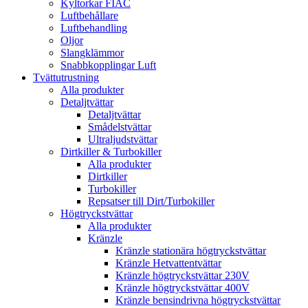
Kyltorkar FIAC
Luftbehållare
Luftbehandling
Oljor
Slangklämmor
Snabbkopplingar Luft
Tvättutrustning
Alla produkter
Detaljtvättar
Detaljtvättar
Smådelstvättar
Ultraljudstvättar
Dirtkiller & Turbokiller
Alla produkter
Dirtkiller
Turbokiller
Repsatser till Dirt/Turbokiller
Högtryckstvättar
Alla produkter
Kränzle
Kränzle stationära högtryckstvättar
Kränzle Hetvattentvättar
Kränzle högtryckstvättar 230V
Kränzle högtryckstvättar 400V
Kränzle bensindrivna högtryckstvättar