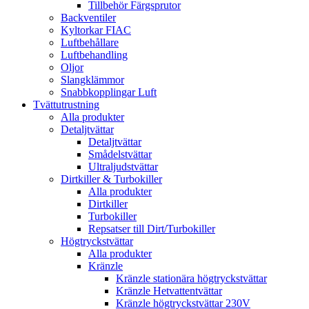
Tillbehör Färgsprutor
Backventiler
Kyltorkar FIAC
Luftbehållare
Luftbehandling
Oljor
Slangklämmor
Snabbkopplingar Luft
Tvättutrustning
Alla produkter
Detaljtvättar
Detaljtvättar
Smådelstvättar
Ultraljudstvättar
Dirtkiller & Turbokiller
Alla produkter
Dirtkiller
Turbokiller
Repsatser till Dirt/Turbokiller
Högtryckstvättar
Alla produkter
Kränzle
Kränzle stationära högtryckstvättar
Kränzle Hetvattentvättar
Kränzle högtryckstvättar 230V