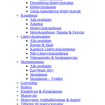
Dieseldrivna högtryckstvättar
Högtrycksslangar
Gloria batteridriven högtryckstvätt
Kopplingar
Alla produkter
Adaptrar
Högtryckskopplingar
Skruvkopplingar, Nipplar & Svirvlar
Lågtrycksutrustning
Alla produkter
Borstar & Skaft
Kamlock Lågtryckskopplingar
Nito Lågtryckskopplingar
Vattenpistoler & Spolmunstycke
Skumutrustning
Alla produkter
EasyWash 365+
Skumlansar
Skumlansar – Tvättkit
Golvtvättar
Hotbox
Kloakdysor & Kloakslangar
Munstycke
Skensystem, tvätthallsbommar & draperi
Tillbehör till högtryckstvättar