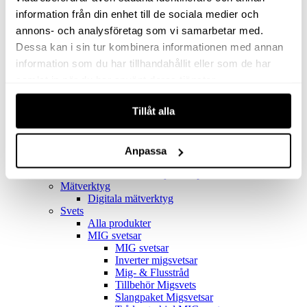
Filter
Golv- & Kombinationsmunstycke
information från din enhet till de sociala medier och
Munstycke
annons- och analysföretag som vi samarbetar med.
Motor
Dessa kan i sin tur kombinera informationen med annan
Reservdelar dammsugare
Rör & handtag
information som du har tillhandahållit eller som de har
Städset komplett
samlat in när du har använt deras tjänster.
Skarvdon
Tillbehör Ventos
Tillåt alla
Uppsamlingspåsar
Elverk
Alla produkter
Elverk
Anpassa
Tillbehör Geko Elverk
Tillbehör Honda ljuddämpade elverk
Mätverktyg
Digitala mätverktyg
Svets
Alla produkter
MIG svetsar
MIG svetsar
Inverter migsvetsar
Mig- & Flusstråd
Tillbehör Migsvets
Slangpaket Migsvetsar