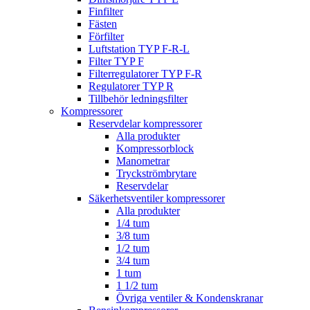
Finfilter
Fästen
Förfilter
Luftstation TYP F-R-L
Filter TYP F
Filterregulatorer TYP F-R
Regulatorer TYP R
Tillbehör ledningsfilter
Kompressorer
Reservdelar kompressorer
Alla produkter
Kompressorblock
Manometrar
Tryckströmbrytare
Reservdelar
Säkerhetsventiler kompressorer
Alla produkter
1/4 tum
3/8 tum
1/2 tum
3/4 tum
1 tum
1 1/2 tum
Övriga ventiler & Kondenskranar