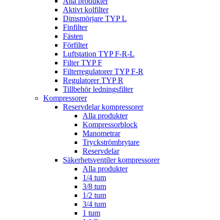
Alla produkter
Aktivt kolfilter
Dimsmörjare TYP L
Finfilter
Fästen
Förfilter
Luftstation TYP F-R-L
Filter TYP F
Filterregulatorer TYP F-R
Regulatorer TYP R
Tillbehör ledningsfilter
Kompressorer
Reservdelar kompressorer
Alla produkter
Kompressorblock
Manometrar
Tryckströmbrytare
Reservdelar
Säkerhetsventiler kompressorer
Alla produkter
1/4 tum
3/8 tum
1/2 tum
3/4 tum
1 tum