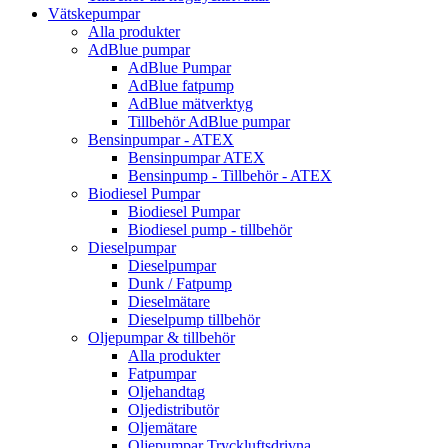
Vätskepumpar
Alla produkter
AdBlue pumpar
AdBlue Pumpar
AdBlue fatpump
AdBlue mätverktyg
Tillbehör AdBlue pumpar
Bensinpumpar - ATEX
Bensinpumpar ATEX
Bensinpump - Tillbehör - ATEX
Biodiesel Pumpar
Biodiesel Pumpar
Biodiesel pump - tillbehör
Dieselpumpar
Dieselpumpar
Dunk / Fatpump
Dieselmätare
Dieselpump tillbehör
Oljepumpar & tillbehör
Alla produkter
Fatpumpar
Oljehandtag
Oljedistributör
Oljemätare
Oljepumpar Tryckluftsdrivna