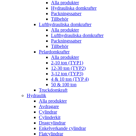
Alla produkter
Hydrauliska domkrafter
Packningssatser
Tillbehör
Lufthydrauliska domkrafter
Alla produkter
Lufthydrauliska domkrafter
Packningssatser
Tillbehör
Pelardomkrafter
Alla produkter
2-10 ton (TYP1)
12-30 ton (TYP2)
3-12 ton (TYP3)
4 & 10 ton (TYP 4)
50 & 100 ton
Truckdomkraft
Hydraulik
Alla produkter
Avdragare
Cylindrar
Cylinderkit
Dragcylindrar
Enkelverkande cylindrar
Flatcylindrar