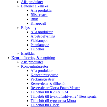
Alla produkter
Batterier alkaliska
Alla produkter
Blisterpack
Bulk
Knappcell
Belysning
Alla produkter
Arbetsbelysning
Ficklampor
Pannlampor
Tillbehör
Elartiklar
Kemapplicering & rengöring
Alla produkter
Koncentratsprutor
Alla produkter
Koncentratsprutor
Packningssatser
Reservdelar & tillbehör
Reservdelar Gloria Foam Master
Tillbehör till K20 & K24
Tillbehör till tryckluftsdriven 24 liters spruta
Tillbehör till ryggspruta Miura
Tillbehör till Gloria