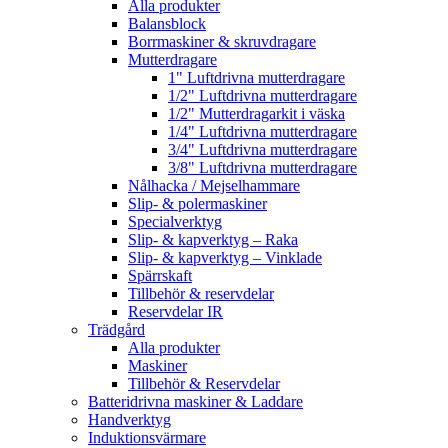
Alla produkter
Balansblock
Borrmaskiner & skruvdragare
Mutterdragare
1" Luftdrivna mutterdragare
1/2" Luftdrivna mutterdragare
1/2" Mutterdragarkit i väska
1/4" Luftdrivna mutterdragare
3/4" Luftdrivna mutterdragare
3/8" Luftdrivna mutterdragare
Nålhacka / Mejselhammare
Slip- & polermaskiner
Specialverktyg
Slip- & kapverktyg – Raka
Slip- & kapverktyg – Vinklade
Spärrskaft
Tillbehör & reservdelar
Reservdelar IR
Trädgård
Alla produkter
Maskiner
Tillbehör & Reservdelar
Batteridrivna maskiner & Laddare
Handverktyg
Induktionsvärmare