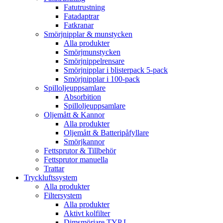
Fatutrustning
Fatadaptrar
Fatkranar
Smörjnipplar & munstycken
Alla produkter
Smörjmunstycken
Smörjnippelrensare
Smörjnipplar i blisterpack 5-pack
Smörjnipplar i 100-pack
Spilloljeuppsamlare
Absorbition
Spilloljeuppsamlare
Oljemått & Kannor
Alla produkter
Oljemått & Batteripåfyllare
Smörjkannor
Fettsprutor & Tillbehör
Fettsprutor manuella
Trattar
Tryckluftssystem
Alla produkter
Filtersystem
Alla produkter
Aktivt kolfilter
Dimsmörjare TYP L