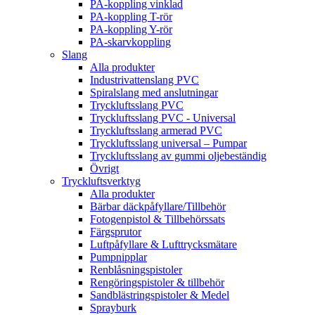
PA-koppling vinklad
PA-koppling T-rör
PA-koppling Y-rör
PA-skarvkoppling
Slang
Alla produkter
Industrivattenslang PVC
Spiralslang med anslutningar
Tryckluftsslang PVC
Tryckluftsslang PVC - Universal
Tryckluftsslang armerad PVC
Tryckluftsslang universal – Pumpar
Tryckluftsslang av gummi oljebeständig
Övrigt
Tryckluftsverktyg
Alla produkter
Bärbar däckpåfyllare/Tillbehör
Fotogenpistol & Tillbehörssats
Färgsprutor
Luftpåfyllare & Lufttrycksmätare
Pumpnipplar
Renblåsningspistoler
Rengöringspistoler & tillbehör
Sandblästringspistoler & Medel
Sprayburk