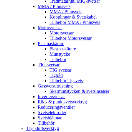
Trådmatarhjul MIG-svetsar
MMA / Pinnsvets
MMA / Pinnsvets
Kopplingar & Svetskabel
Tillbehör MMA / Pinnsvets
Motorsvetsar
Motorsvetsar
Tillbehör Motorsvetsar
Plasmaskärare
Plasmaskärare
Munstycke
Tillbehör
TIG svetsar
TIG svetsar
Tigtråd
Tillbehör Tigsvets
Gassvetsutrustning
Skärmunstycken & svetsinsatser
Invertersvetsar
Rikt- & punktsvetsverktyg
Reduceringsventiler
Svetselektroder
Svetshjälmar
Tillbehör
Tryckluftsverktyg