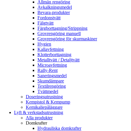
Allmän rengöring
Avkalkningsmedel
Bevara-produkter
Fordonstvätt
Fälgtvätt
Färgborttagning/Strippning
Grovrengöring manuell
Grovrengöring för skurmaskiner
Hygien
Kallavfettning
Klotterborttagning
Metalltvätt / Detaljtvätt
Microavfettning
Rally-Rent
Saneringsmedel
Skumdämpare
Textilrengöring
Tvättmedel
Doseringsutrustning
Kempistol & Kempump
Kemikaliepåläggare
Lyft & verkstadsutrustning
Alla produkter
Domkrafter
Hydrauliska domkrafter