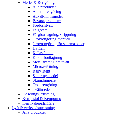
Medel & Rengöring
Alla produkter
Allmän rengöring
Avkalkningsmedel
Bevara-produkter
Fordonstvätt
Fälgtvätt
Färgborttagning/Strippning
Grovrengöring manuell
Grovrengöring för skurmaskiner
Hygien
Kallavfettning
Klotterborttagning
Metalltvätt / Detaljtvätt
Microavfettning
Rally-Rent
Saneringsmedel
Skumdämpare
Textilrengöring
Tvättmedel
Doseringsutrustning
Kempistol & Kempump
Kemikaliepåläggare
Lyft & verkstadsutrustning
Alla produkter