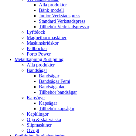
Alla produkter
Bänk-modell
Junior Verkstadspress
Standard Verkstadspress
Tillbehör Verkstadspressar
Lyftblock
Magnetborrmaskiner
Maskinskridskor
Pallbockar
Porto Power
Metallkapning & slipning
Alla produkter
Bandsågar
Bandsågar
Bandsågar Femi
Bandsågsblad
Tillbehör bandsågar
Kapsågar
Kapsågar
Tillbehör kapsågar
Kapklingor
Olja & skärvätska
Slipmaskiner
Övrigt
Smörjning & oljehantering