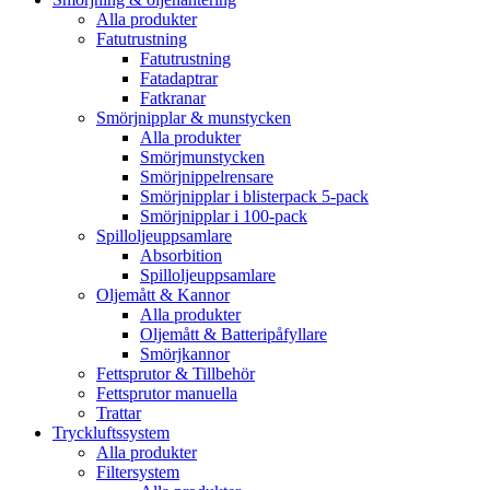
Alla produkter
Fatutrustning
Fatutrustning
Fatadaptrar
Fatkranar
Smörjnipplar & munstycken
Alla produkter
Smörjmunstycken
Smörjnippelrensare
Smörjnipplar i blisterpack 5-pack
Smörjnipplar i 100-pack
Spilloljeuppsamlare
Absorbition
Spilloljeuppsamlare
Oljemått & Kannor
Alla produkter
Oljemått & Batteripåfyllare
Smörjkannor
Fettsprutor & Tillbehör
Fettsprutor manuella
Trattar
Tryckluftssystem
Alla produkter
Filtersystem