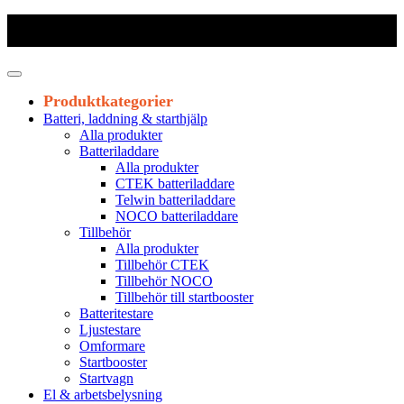
Frakt 179 kr
|
Fraktfritt från 1800 kr exkl. moms
|
Leveranstid 1-3
arbetsdagar
Produktkategorier
Batteri, laddning & starthjälp
Alla produkter
Batteriladdare
Alla produkter
CTEK batteriladdare
Telwin batteriladdare
NOCO batteriladdare
Tillbehör
Alla produkter
Tillbehör CTEK
Tillbehör NOCO
Tillbehör till startbooster
Batteritestare
Ljustestare
Omformare
Startbooster
Startvagn
El & arbetsbelysning