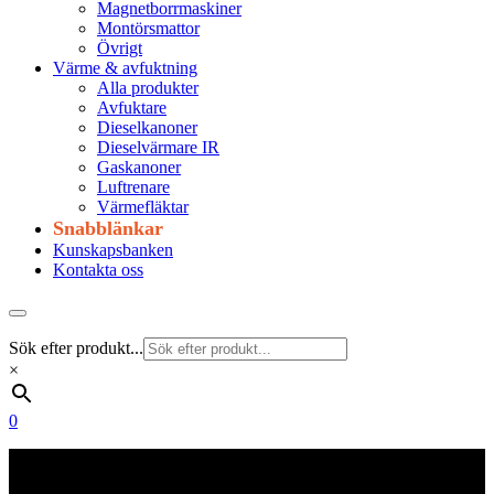
Magnetborrmaskiner
Montörsmattor
Övrigt
Värme & avfuktning
Alla produkter
Avfuktare
Dieselkanoner
Dieselvärmare IR
Gaskanoner
Luftrenare
Värmefläktar
Snabblänkar
Kunskapsbanken
Kontakta oss
Sök efter produkt...
×
0
Frakt 179 kr
Fraktfritt från 1800 kr exkl. moms