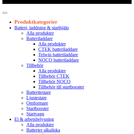
Leveranstid 1-3 arbetsdagar
Produktkategorier
Batteri, laddning & starthjälp
Alla produkter
Batteriladdare
Alla produkter
CTEK batteriladdare
Telwin batteriladdare
NOCO batteriladdare
Tillbehör
Alla produkter
Tillbehör CTEK
Tillbehör NOCO
Tillbehör till startbooster
Batteritestare
Ljustestare
Omformare
Startbooster
Startvagn
El & arbetsbelysning
Alla produkter
Batterier alkaliska