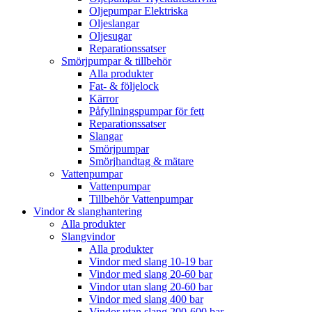
Oljepumpar Elektriska
Oljeslangar
Oljesugar
Reparationssatser
Smörjpumpar & tillbehör
Alla produkter
Fat- & följelock
Kärror
Påfyllningspumpar för fett
Reparationssatser
Slangar
Smörjpumpar
Smörjhandtag & mätare
Vattenpumpar
Vattenpumpar
Tillbehör Vattenpumpar
Vindor & slanghantering
Alla produkter
Slangvindor
Alla produkter
Vindor med slang 10-19 bar
Vindor med slang 20-60 bar
Vindor utan slang 20-60 bar
Vindor med slang 400 bar
Vindor utan slang 200-600 bar