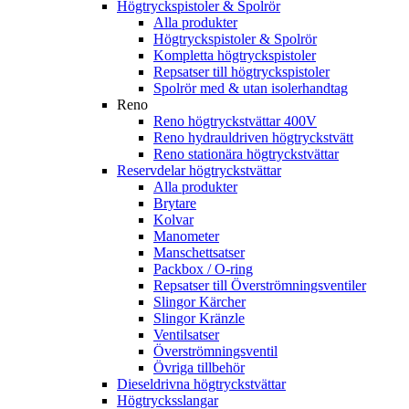
Högtryckspistoler & Spolrör
Alla produkter
Högtryckspistoler & Spolrör
Kompletta högtryckspistoler
Repsatser till högtryckspistoler
Spolrör med & utan isolerhandtag
Reno
Reno högtryckstvättar 400V
Reno hydrauldriven högtryckstvätt
Reno stationära högtryckstvättar
Reservdelar högtryckstvättar
Alla produkter
Brytare
Kolvar
Manometer
Manschettsatser
Packbox / O-ring
Repsatser till Överströmningsventiler
Slingor Kärcher
Slingor Kränzle
Ventilsatser
Överströmningsventil
Övriga tillbehör
Dieseldrivna högtryckstvättar
Högtrycksslangar