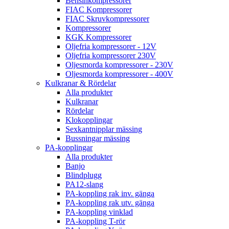
Bensinkompressorer
FIAC Kompressorer
FIAC Skruvkompressorer
Kompressorer
KGK Kompressorer
Oljefria kompressorer - 12V
Oljefria kompressorer 230V
Oljesmorda kompressorer - 230V
Oljesmorda kompressorer - 400V
Kulkranar & Rördelar
Alla produkter
Kulkranar
Rördelar
Klokopplingar
Sexkantnipplar mässing
Bussningar mässing
PA-kopplingar
Alla produkter
Banjo
Blindplugg
PA12-slang
PA-koppling rak inv. gänga
PA-koppling rak utv. gänga
PA-koppling vinklad
PA-koppling T-rör