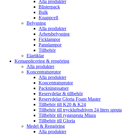
Alla produkter
Blisterpack
Bulk
Knappcell
Belysning
Alla produkter
Arbetsbelysning
Ficklampor
Pannlampor
Tillbehör
Elartiklar
Kemapplicering & rengöring
Alla produkter
Koncentratsprutor
Alla produkter
Koncentratsprutor
Packningssatser
Reservdelar & tillbehör
Reservdelar Gloria Foam Master
Tillbehör till K20 & K24
Tillbehör till tryckluftsdriven 24 liters spruta
Tillbehör till ryggspruta Miura
Tillbehör till Gloria
Medel & Rengöring
Alla produkter