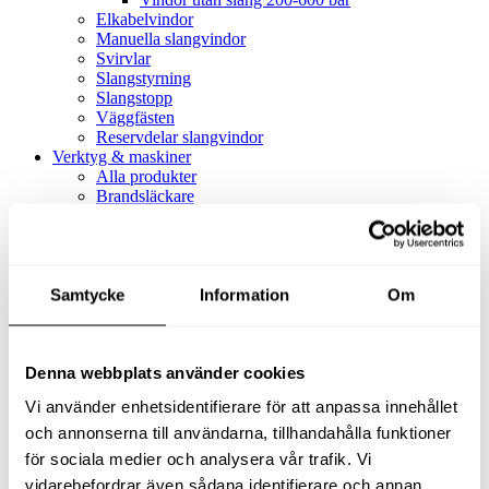
Elkabelvindor
Manuella slangvindor
Svirvlar
Slangstyrning
Slangstopp
Väggfästen
Reservdelar slangvindor
Verktyg & maskiner
Alla produkter
Brandsläckare
Alla produkter
Brandsläckare
Tillbehör brandsläckare
Dammsugare
Samtycke
Alla produkter
Information
Om
Slang & Tillbehör
Slang metervara
Slang komplett
Denna webbplats använder cookies
Slangfäste
Textil- & Våtdammsugare
Vi använder enhetsidentifierare för att anpassa innehållet
Textil- & Våtdammsugare
Tillbehör Textil- & våtdammsugare
och annonserna till användarna, tillhandahålla funktioner
Adaptrar
för sociala medier och analysera vår trafik. Vi
Dammsugare
vidarebefordrar även sådana identifierare och annan