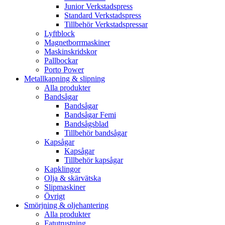
Junior Verkstadspress
Standard Verkstadspress
Tillbehör Verkstadspressar
Lyftblock
Magnetborrmaskiner
Maskinskridskor
Pallbockar
Porto Power
Metallkapning & slipning
Alla produkter
Bandsågar
Bandsågar
Bandsågar Femi
Bandsågsblad
Tillbehör bandsågar
Kapsågar
Kapsågar
Tillbehör kapsågar
Kapklingor
Olja & skärvätska
Slipmaskiner
Övrigt
Smörjning & oljehantering
Alla produkter
Fatutrustning