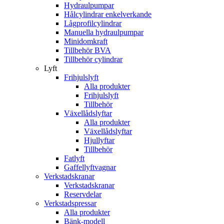
Hydraulpumpar
Hålcylindrar enkelverkande
Lågprofilcylindrar
Manuella hydraulpumpar
Minidomkraft
Tillbehör BVA
Tillbehör cylindrar
Lyft
Frihjulslyft
Alla produkter
Frihjulslyft
Tillbehör
Växellådslyftar
Alla produkter
Växellådslyftar
Hjullyftar
Tillbehör
Fatlyft
Gaffellyftvagnar
Verkstadskranar
Verkstadskranar
Reservdelar
Verkstadspressar
Alla produkter
Bänk-modell