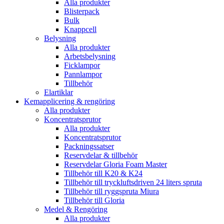
Alla produkter
Blisterpack
Bulk
Knappcell
Belysning
Alla produkter
Arbetsbelysning
Ficklampor
Pannlampor
Tillbehör
Elartiklar
Kemapplicering & rengöring
Alla produkter
Koncentratsprutor
Alla produkter
Koncentratsprutor
Packningssatser
Reservdelar & tillbehör
Reservdelar Gloria Foam Master
Tillbehör till K20 & K24
Tillbehör till tryckluftsdriven 24 liters spruta
Tillbehör till ryggspruta Miura
Tillbehör till Gloria
Medel & Rengöring
Alla produkter