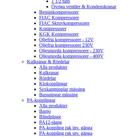
1 1/2 tum
Övriga ventiler & Kondenskranar
Bensinkompressorer
FIAC Kompressorer
FIAC Skruvkompressorer
Kompressorer
KGK Kompressorer
Oljefria kompressorer - 12V
Oljefria kompressorer 230V
Oljesmorda kompressorer - 230V
Oljesmorda kompressorer - 400V
Kulkranar & Rördelar
Alla produkter
Kulkranar
Rördelar
Klokopplingar
Sexkantnipplar mässing
Bussningar mässing
PA-kopplingar
Alla produkter
Banjo
Blindplugg
PA12-slang
PA-koppling rak inv. gänga
PA-koppling rak utv. gänga