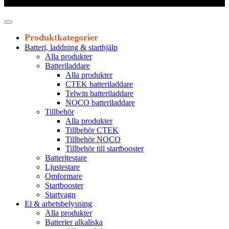
Leveranstid 1-3 arbetsdagar
Produktkategorier
Batteri, laddning & starthjälp
Alla produkter
Batteriladdare
Alla produkter
CTEK batteriladdare
Telwin batteriladdare
NOCO batteriladdare
Tillbehör
Alla produkter
Tillbehör CTEK
Tillbehör NOCO
Tillbehör till startbooster
Batteritestare
Ljustestare
Omformare
Startbooster
Startvagn
El & arbetsbelysning
Alla produkter
Batterier alkaliska