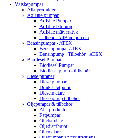
Vätskepumpar
Alla produkter
AdBlue pumpar
AdBlue Pumpar
AdBlue fatpump
AdBlue mätverktyg
Tillbehör AdBlue pumpar
Bensinpumpar - ATEX
Bensinpumpar ATEX
Bensinpump - Tillbehör - ATEX
Biodiesel Pumpar
Biodiesel Pumpar
Biodiesel pump - tillbehör
Dieselpumpar
Dieselpumpar
Dunk / Fatpump
Dieselmätare
Dieselpump tillbehör
Oljepumpar & tillbehör
Alla produkter
Fatpumpar
Oljehandtag
Oljedistributör
Oljemätare
Oljepumpar Tryckluftsdrivna