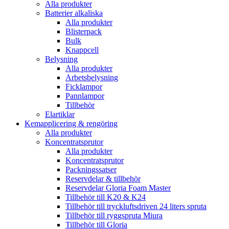
Alla produkter
Batterier alkaliska
Alla produkter
Blisterpack
Bulk
Knappcell
Belysning
Alla produkter
Arbetsbelysning
Ficklampor
Pannlampor
Tillbehör
Elartiklar
Kemapplicering & rengöring
Alla produkter
Koncentratsprutor
Alla produkter
Koncentratsprutor
Packningssatser
Reservdelar & tillbehör
Reservdelar Gloria Foam Master
Tillbehör till K20 & K24
Tillbehör till tryckluftsdriven 24 liters spruta
Tillbehör till ryggspruta Miura
Tillbehör till Gloria