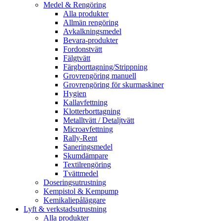
Medel & Rengöring
Alla produkter
Allmän rengöring
Avkalkningsmedel
Bevara-produkter
Fordonstvätt
Fälgtvätt
Färgborttagning/Strippning
Grovrengöring manuell
Grovrengöring för skurmaskiner
Hygien
Kallavfettning
Klotterborttagning
Metalltvätt / Detaljtvätt
Microavfettning
Rally-Rent
Saneringsmedel
Skumdämpare
Textilrengöring
Tvättmedel
Doseringsutrustning
Kempistol & Kempump
Kemikaliepåläggare
Lyft & verkstadsutrustning
Alla produkter