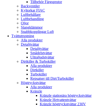
Tillbehör Färgsprutor
Backventiler
Kyltorkar FIAC
Luftbehållare
Luftbehandling
Oljor
Slangklämmor
Snabbkopplingar Luft
Tvättutrustning
Alla produkter
Detaljtvättar
Detaljtvättar
Smådelstvättar
Ultraljudstvättar
Dirtkiller & Turbokiller
Alla produkter
Dirtkiller
Turbokiller
Repsatser till Dirt/Turbokiller
Högtryckstvättar
Alla produkter
Kränzle
Kränzle stationära högtryckstvättar
Kränzle Hetvattentvättar
Kränzle högtryckstvättar 230V