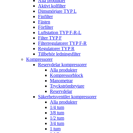
Alla produkter
Aktivt kolfilter
Dimsmörjare TYP L
Finfilter
Fästen
Förfilter
Luftstation TYP F-R-L
Filter TYP F
Filterregulatorer TYP F-R
Regulatorer TYP R
Tillbehör ledningsfilter
Kompressorer
Reservdelar kompressorer
Alla produkter
Kompressorblock
Manometrar
Tryckströmbrytare
Reservdelar
Säkerhetsventiler kompressorer
Alla produkter
1/4 tum
3/8 tum
1/2 tum
3/4 tum
1 tum