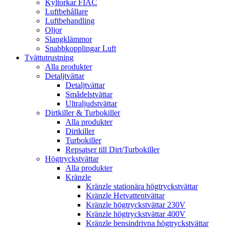
Kyltorkar FIAC
Luftbehållare
Luftbehandling
Oljor
Slangklämmor
Snabbkopplingar Luft
Tvättutrustning
Alla produkter
Detaljtvättar
Detaljtvättar
Smådelstvättar
Ultraljudstvättar
Dirtkiller & Turbokiller
Alla produkter
Dirtkiller
Turbokiller
Repsatser till Dirt/Turbokiller
Högtryckstvättar
Alla produkter
Kränzle
Kränzle stationära högtryckstvättar
Kränzle Hetvattentvättar
Kränzle högtryckstvättar 230V
Kränzle högtryckstvättar 400V
Kränzle bensindrivna högtryckstvättar