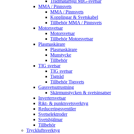
Trådmatarhjul MIG-svetsar
MMA / Pinnsvets
MMA / Pinnsvets
Kopplingar & Svetskabel
Tillbehör MMA / Pinnsvets
Motorsvetsar
Motorsvetsar
Tillbehör Motorsvetsar
Plasmaskärare
Plasmaskärare
Munstycke
Tillbehör
TIG svetsar
TIG svetsar
Tigtråd
Tillbehör Tigsvets
Gassvetsutrustning
Skärmunstycken & svetsinsatser
Invertersvetsar
Rikt- & punktsvetsverktyg
Reduceringsventiler
Svetselektroder
Svetshjälmar
Tillbehör
Tryckluftsverktyg