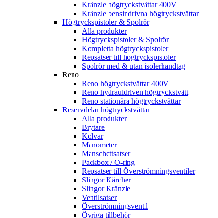
Kränzle högtryckstvättar 400V
Kränzle bensindrivna högtryckstvättar
Högtryckspistoler & Spolrör
Alla produkter
Högtryckspistoler & Spolrör
Kompletta högtryckspistoler
Repsatser till högtryckspistoler
Spolrör med & utan isolerhandtag
Reno
Reno högtryckstvättar 400V
Reno hydrauldriven högtryckstvätt
Reno stationära högtryckstvättar
Reservdelar högtryckstvättar
Alla produkter
Brytare
Kolvar
Manometer
Manschettsatser
Packbox / O-ring
Repsatser till Överströmningsventiler
Slingor Kärcher
Slingor Kränzle
Ventilsatser
Överströmningsventil
Övriga tillbehör