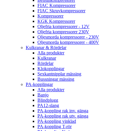
Bensinkompressorer
FIAC Kompressorer
FIAC Skruvkompressorer
Kompressorer
KGK Kompressorer
Oljefria kompressorer - 12V
Oljefria kompressorer 230V
Oljesmorda kompressorer - 230V
Oljesmorda kompressorer - 400V
Kulkranar & Rördelar
Alla produkter
Kulkranar
Rördelar
Klokopplingar
Sexkantnipplar mässing
Bussningar mässing
PA-kopplingar
Alla produkter
Banjo
Blindplugg
PA12-slang
PA-koppling rak inv. gänga
PA-koppling rak utv. gänga
PA-koppling vinklad
PA-koppling T-rör