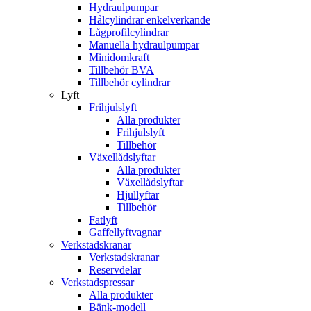
Hydraulpumpar
Hålcylindrar enkelverkande
Lågprofilcylindrar
Manuella hydraulpumpar
Minidomkraft
Tillbehör BVA
Tillbehör cylindrar
Lyft
Frihjulslyft
Alla produkter
Frihjulslyft
Tillbehör
Växellådslyftar
Alla produkter
Växellådslyftar
Hjullyftar
Tillbehör
Fatlyft
Gaffellyftvagnar
Verkstadskranar
Verkstadskranar
Reservdelar
Verkstadspressar
Alla produkter
Bänk-modell