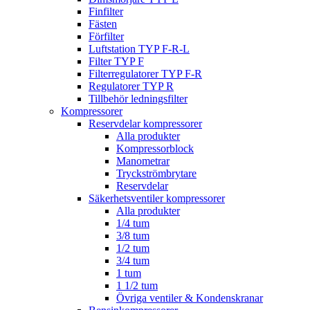
Finfilter
Fästen
Förfilter
Luftstation TYP F-R-L
Filter TYP F
Filterregulatorer TYP F-R
Regulatorer TYP R
Tillbehör ledningsfilter
Kompressorer
Reservdelar kompressorer
Alla produkter
Kompressorblock
Manometrar
Tryckströmbrytare
Reservdelar
Säkerhetsventiler kompressorer
Alla produkter
1/4 tum
3/8 tum
1/2 tum
3/4 tum
1 tum
1 1/2 tum
Övriga ventiler & Kondenskranar