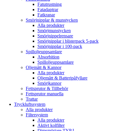
Fatutrustning
Fatadaptrar
Fatkranar
Smörjnipplar & munstycken
Alla produkter
Smörjmunstycken
Smörjnippelrensare
Smörjnipplar i blisterpack 5-pack
Smörjnipplar i 100-pack
Spilloljeuppsamlare
Absorbition
Spilloljeuppsamlare
Oljemått & Kannor
Alla produkter
Oljemått & Batteripåfyllare
Smörjkannor
Fettsprutor & Tillbehör
Fettsprutor manuella
Trattar
Tryckluftssystem
Alla produkter
Filtersystem
Alla produkter
Aktivt kolfilter
Dimsmörjare TYP L