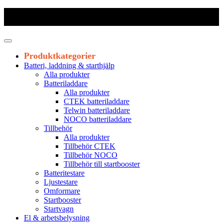
Frakt 179 kr
|
Fraktfritt från 1800 kr exkl. moms
|
Leveranstid 1-3
arbetsdagar
Produktkategorier
Batteri, laddning & starthjälp
Alla produkter
Batteriladdare
Alla produkter
CTEK batteriladdare
Telwin batteriladdare
NOCO batteriladdare
Tillbehör
Alla produkter
Tillbehör CTEK
Tillbehör NOCO
Tillbehör till startbooster
Batteritestare
Ljustestare
Omformare
Startbooster
Startvagn
El & arbetsbelysning