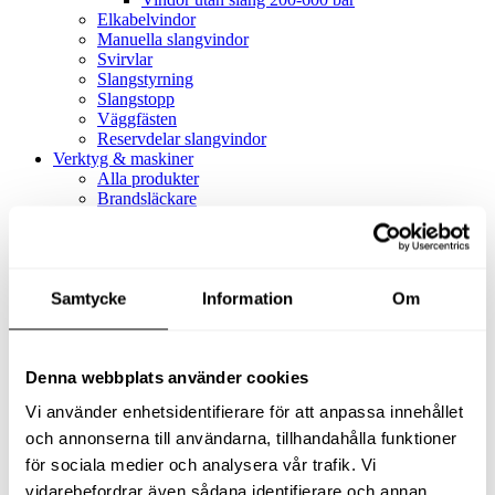
Elkabelvindor
Manuella slangvindor
Svirvlar
Slangstyrning
Slangstopp
Väggfästen
Reservdelar slangvindor
Verktyg & maskiner
Alla produkter
Brandsläckare
Alla produkter
Brandsläckare
Tillbehör brandsläckare
Dammsugare
Samtycke
Alla produkter
Information
Om
Slang & Tillbehör
Slang metervara
Slang komplett
Denna webbplats använder cookies
Slangfäste
Textil- & Våtdammsugare
Vi använder enhetsidentifierare för att anpassa innehållet
Textil- & Våtdammsugare
Tillbehör Textil- & våtdammsugare
och annonserna till användarna, tillhandahålla funktioner
Adaptrar
för sociala medier och analysera vår trafik. Vi
Dammsugare
vidarebefordrar även sådana identifierare och annan