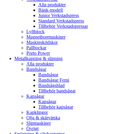
Alla produkter
Bänk-modell
Junior Verkstadspress
Standard Verkstadspress
Tillbehör Verkstadspressar
Lyftblock
Magnetborrmaskiner
Maskinskridskor
Pallbockar
Porto Power
Metallkapning & slipning
Alla produkter
Bandsågar
Bandsågar
Bandsågar Femi
Bandsågsblad
Tillbehör bandsågar
Kapsågar
Kapsågar
Tillbehör kapsågar
Kapklingor
Olja & skärvätska
Slipmaskiner
Övrigt
Smörjning & oljehantering