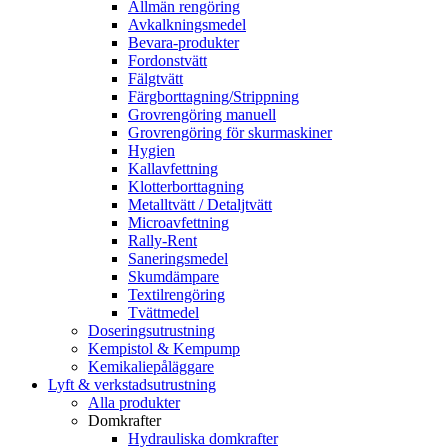
Allmän rengöring
Avkalkningsmedel
Bevara-produkter
Fordonstvätt
Fälgtvätt
Färgborttagning/Strippning
Grovrengöring manuell
Grovrengöring för skurmaskiner
Hygien
Kallavfettning
Klotterborttagning
Metalltvätt / Detaljtvätt
Microavfettning
Rally-Rent
Saneringsmedel
Skumdämpare
Textilrengöring
Tvättmedel
Doseringsutrustning
Kempistol & Kempump
Kemikaliepåläggare
Lyft & verkstadsutrustning
Alla produkter
Domkrafter
Hydrauliska domkrafter