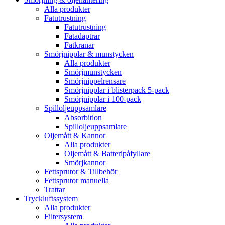
Alla produkter
Fatutrustning
Fatutrustning
Fatadaptrar
Fatkranar
Smörjnipplar & munstycken
Alla produkter
Smörjmunstycken
Smörjnippelrensare
Smörjnipplar i blisterpack 5-pack
Smörjnipplar i 100-pack
Spilloljeuppsamlare
Absorbition
Spilloljeuppsamlare
Oljemått & Kannor
Alla produkter
Oljemått & Batteripåfyllare
Smörjkannor
Fettsprutor & Tillbehör
Fettsprutor manuella
Trattar
Tryckluftssystem
Alla produkter
Filtersystem