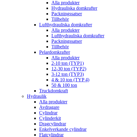
Alla produkter
Hydrauliska domkrafter
Packningssatser
Tillbehör
Lufthydrauliska domkrafter
Alla produkter
Lufthydrauliska domkrafter
Packningssatser
Tillbehör
Pelardomkrafter
Alla produkter
2-10 ton (TYP1)
12-30 ton (TYP2)
3-12 ton (TYP3)
4 & 10 ton (TYP 4)
50 & 100 ton
Truckdomkraft
Hydraulik
Alla produkter
Avdragare
Cylindrar
Cylinderkit
Dragcylindrar
Enkelverkande cylindrar
Flatcylindrar