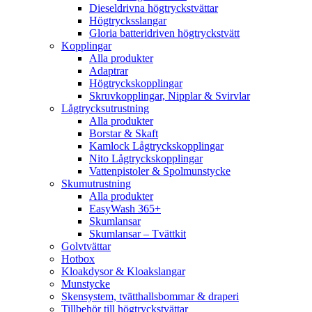
Dieseldrivna högtryckstvättar
Högtrycksslangar
Gloria batteridriven högtryckstvätt
Kopplingar
Alla produkter
Adaptrar
Högtryckskopplingar
Skruvkopplingar, Nipplar & Svirvlar
Lågtrycksutrustning
Alla produkter
Borstar & Skaft
Kamlock Lågtryckskopplingar
Nito Lågtryckskopplingar
Vattenpistoler & Spolmunstycke
Skumutrustning
Alla produkter
EasyWash 365+
Skumlansar
Skumlansar – Tvättkit
Golvtvättar
Hotbox
Kloakdysor & Kloakslangar
Munstycke
Skensystem, tvätthallsbommar & draperi
Tillbehör till högtryckstvättar