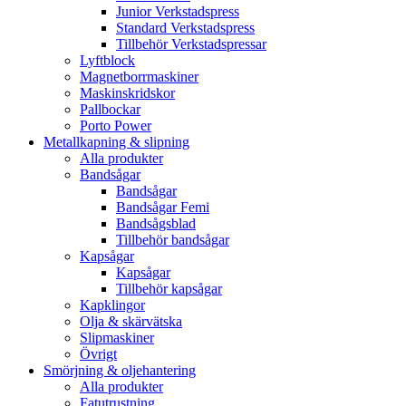
Junior Verkstadspress
Standard Verkstadspress
Tillbehör Verkstadspressar
Lyftblock
Magnetborrmaskiner
Maskinskridskor
Pallbockar
Porto Power
Metallkapning & slipning
Alla produkter
Bandsågar
Bandsågar
Bandsågar Femi
Bandsågsblad
Tillbehör bandsågar
Kapsågar
Kapsågar
Tillbehör kapsågar
Kapklingor
Olja & skärvätska
Slipmaskiner
Övrigt
Smörjning & oljehantering
Alla produkter
Fatutrustning