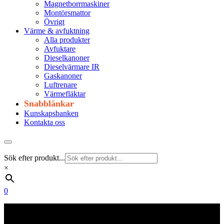
Magnetborrmaskiner
Montörsmattor
Övrigt
Värme & avfuktning
Alla produkter
Avfuktare
Dieselkanoner
Dieselvärmare IR
Gaskanoner
Luftrenare
Värmefläktar
Snabblänkar
Kunskapsbanken
Kontakta oss
Sök efter produkt...
×
0
Frakt 179 kr
Fraktfritt från 1800 kr exkl. moms