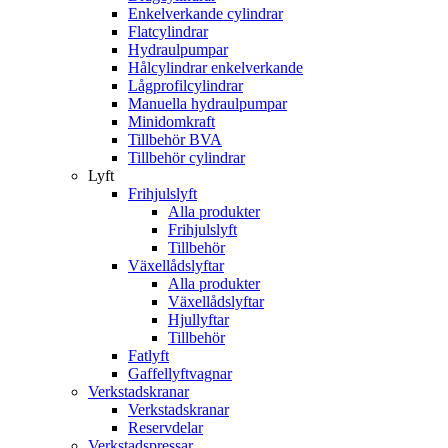
Enkelverkande cylindrar
Flatcylindrar
Hydraulpumpar
Hålcylindrar enkelverkande
Lågprofilcylindrar
Manuella hydraulpumpar
Minidomkraft
Tillbehör BVA
Tillbehör cylindrar
Lyft
Frihjulslyft
Alla produkter
Frihjulslyft
Tillbehör
Växellådslyftar
Alla produkter
Växellådslyftar
Hjullyftar
Tillbehör
Fatlyft
Gaffellyftvagnar
Verkstadskranar
Verkstadskranar
Reservdelar
Verkstadspressar