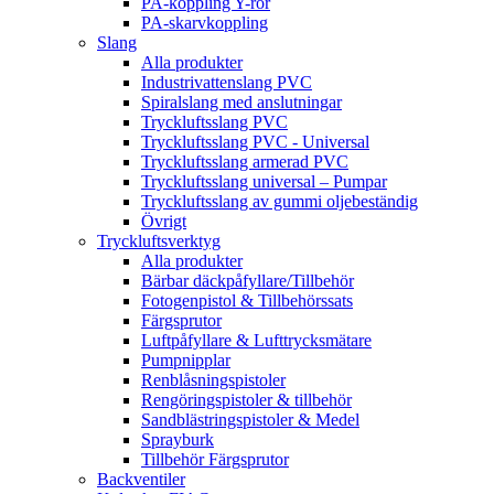
PA-koppling Y-rör
PA-skarvkoppling
Slang
Alla produkter
Industrivattenslang PVC
Spiralslang med anslutningar
Tryckluftsslang PVC
Tryckluftsslang PVC - Universal
Tryckluftsslang armerad PVC
Tryckluftsslang universal – Pumpar
Tryckluftsslang av gummi oljebeständig
Övrigt
Tryckluftsverktyg
Alla produkter
Bärbar däckpåfyllare/Tillbehör
Fotogenpistol & Tillbehörssats
Färgsprutor
Luftpåfyllare & Lufttrycksmätare
Pumpnipplar
Renblåsningspistoler
Rengöringspistoler & tillbehör
Sandblästringspistoler & Medel
Sprayburk
Tillbehör Färgsprutor
Backventiler