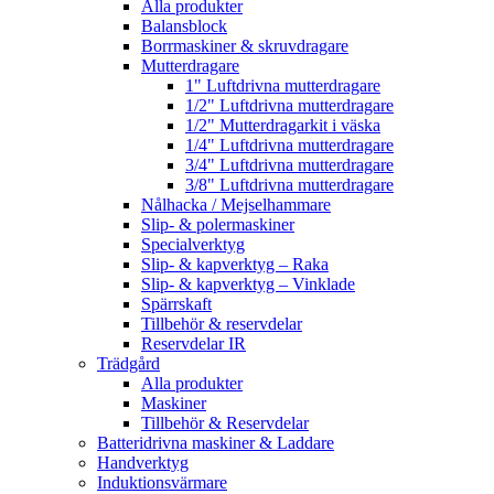
Alla produkter
Balansblock
Borrmaskiner & skruvdragare
Mutterdragare
1" Luftdrivna mutterdragare
1/2" Luftdrivna mutterdragare
1/2" Mutterdragarkit i väska
1/4" Luftdrivna mutterdragare
3/4" Luftdrivna mutterdragare
3/8" Luftdrivna mutterdragare
Nålhacka / Mejselhammare
Slip- & polermaskiner
Specialverktyg
Slip- & kapverktyg – Raka
Slip- & kapverktyg – Vinklade
Spärrskaft
Tillbehör & reservdelar
Reservdelar IR
Trädgård
Alla produkter
Maskiner
Tillbehör & Reservdelar
Batteridrivna maskiner & Laddare
Handverktyg
Induktionsvärmare