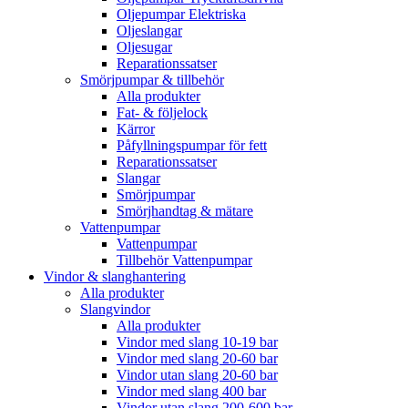
Oljepumpar Elektriska
Oljeslangar
Oljesugar
Reparationssatser
Smörjpumpar & tillbehör
Alla produkter
Fat- & följelock
Kärror
Påfyllningspumpar för fett
Reparationssatser
Slangar
Smörjpumpar
Smörjhandtag & mätare
Vattenpumpar
Vattenpumpar
Tillbehör Vattenpumpar
Vindor & slanghantering
Alla produkter
Slangvindor
Alla produkter
Vindor med slang 10-19 bar
Vindor med slang 20-60 bar
Vindor utan slang 20-60 bar
Vindor med slang 400 bar
Vindor utan slang 200-600 bar