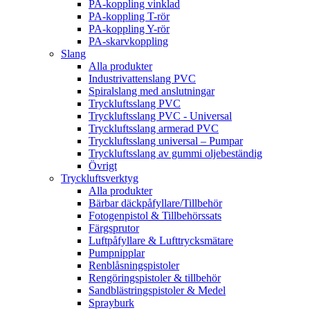
PA-koppling vinklad
PA-koppling T-rör
PA-koppling Y-rör
PA-skarvkoppling
Slang
Alla produkter
Industrivattenslang PVC
Spiralslang med anslutningar
Tryckluftsslang PVC
Tryckluftsslang PVC - Universal
Tryckluftsslang armerad PVC
Tryckluftsslang universal – Pumpar
Tryckluftsslang av gummi oljebeständig
Övrigt
Tryckluftsverktyg
Alla produkter
Bärbar däckpåfyllare/Tillbehör
Fotogenpistol & Tillbehörssats
Färgsprutor
Luftpåfyllare & Lufttrycksmätare
Pumpnipplar
Renblåsningspistoler
Rengöringspistoler & tillbehör
Sandblästringspistoler & Medel
Sprayburk