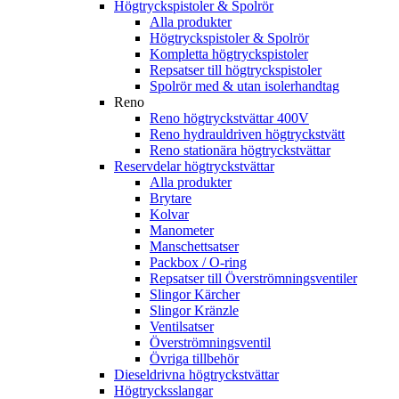
Högtryckspistoler & Spolrör
Alla produkter
Högtryckspistoler & Spolrör
Kompletta högtryckspistoler
Repsatser till högtryckspistoler
Spolrör med & utan isolerhandtag
Reno
Reno högtryckstvättar 400V
Reno hydrauldriven högtryckstvätt
Reno stationära högtryckstvättar
Reservdelar högtryckstvättar
Alla produkter
Brytare
Kolvar
Manometer
Manschettsatser
Packbox / O-ring
Repsatser till Överströmningsventiler
Slingor Kärcher
Slingor Kränzle
Ventilsatser
Överströmningsventil
Övriga tillbehör
Dieseldrivna högtryckstvättar
Högtrycksslangar