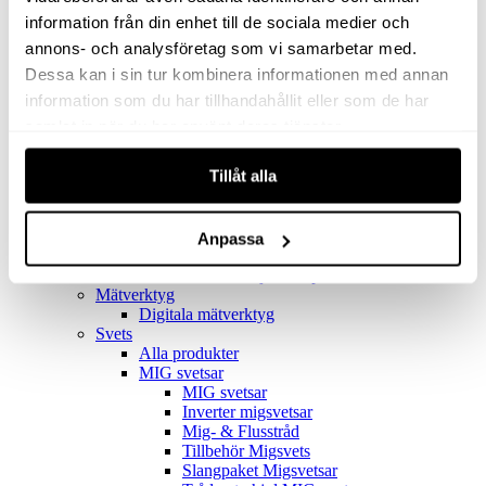
Filter
Golv- & Kombinationsmunstycke
information från din enhet till de sociala medier och
Munstycke
annons- och analysföretag som vi samarbetar med.
Motor
Dessa kan i sin tur kombinera informationen med annan
Reservdelar dammsugare
Rör & handtag
information som du har tillhandahållit eller som de har
Städset komplett
samlat in när du har använt deras tjänster.
Skarvdon
Tillbehör Ventos
Tillåt alla
Uppsamlingspåsar
Elverk
Alla produkter
Elverk
Anpassa
Tillbehör Geko Elverk
Tillbehör Honda ljuddämpade elverk
Mätverktyg
Digitala mätverktyg
Svets
Alla produkter
MIG svetsar
MIG svetsar
Inverter migsvetsar
Mig- & Flusstråd
Tillbehör Migsvets
Slangpaket Migsvetsar