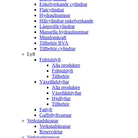
Enkelverkande cylindrar
Flatcylindrar
Hydraulpumpar
Hålcylindrar enkelverkande
Lågprofilcylindrar
Manuella hydraulpumpar
Minidomkraft
Tillbehör BVA
Tillbehör cylindrar
Lyft
Frihjulslyft
Alla produkter
Frihjulslyft
Tillbehör
Växellådslyftar
Alla produkter
Växellådslyftar
Hjullyftar
Tillbehör
Fatlyft
Gaffellyftvagnar
Verkstadskranar
Verkstadskranar
Reservdelar
Verkstadspressar