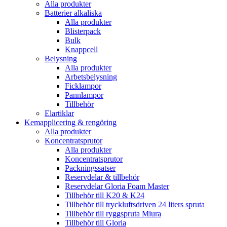
Alla produkter
Batterier alkaliska
Alla produkter
Blisterpack
Bulk
Knappcell
Belysning
Alla produkter
Arbetsbelysning
Ficklampor
Pannlampor
Tillbehör
Elartiklar
Kemapplicering & rengöring
Alla produkter
Koncentratsprutor
Alla produkter
Koncentratsprutor
Packningssatser
Reservdelar & tillbehör
Reservdelar Gloria Foam Master
Tillbehör till K20 & K24
Tillbehör till tryckluftsdriven 24 liters spruta
Tillbehör till ryggspruta Miura
Tillbehör till Gloria