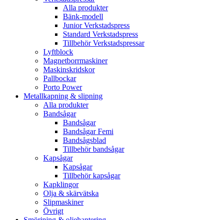
Alla produkter
Bänk-modell
Junior Verkstadspress
Standard Verkstadspress
Tillbehör Verkstadspressar
Lyftblock
Magnetborrmaskiner
Maskinskridskor
Pallbockar
Porto Power
Metallkapning & slipning
Alla produkter
Bandsågar
Bandsågar
Bandsågar Femi
Bandsågsblad
Tillbehör bandsågar
Kapsågar
Kapsågar
Tillbehör kapsågar
Kapklingor
Olja & skärvätska
Slipmaskiner
Övrigt
Smörjning & oljehantering