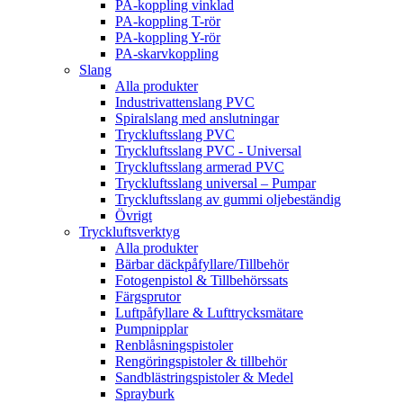
PA-koppling vinklad
PA-koppling T-rör
PA-koppling Y-rör
PA-skarvkoppling
Slang
Alla produkter
Industrivattenslang PVC
Spiralslang med anslutningar
Tryckluftsslang PVC
Tryckluftsslang PVC - Universal
Tryckluftsslang armerad PVC
Tryckluftsslang universal – Pumpar
Tryckluftsslang av gummi oljebeständig
Övrigt
Tryckluftsverktyg
Alla produkter
Bärbar däckpåfyllare/Tillbehör
Fotogenpistol & Tillbehörssats
Färgsprutor
Luftpåfyllare & Lufttrycksmätare
Pumpnipplar
Renblåsningspistoler
Rengöringspistoler & tillbehör
Sandblästringspistoler & Medel
Sprayburk