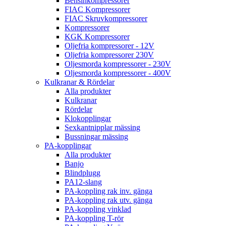
Bensinkompressorer
FIAC Kompressorer
FIAC Skruvkompressorer
Kompressorer
KGK Kompressorer
Oljefria kompressorer - 12V
Oljefria kompressorer 230V
Oljesmorda kompressorer - 230V
Oljesmorda kompressorer - 400V
Kulkranar & Rördelar
Alla produkter
Kulkranar
Rördelar
Klokopplingar
Sexkantnipplar mässing
Bussningar mässing
PA-kopplingar
Alla produkter
Banjo
Blindplugg
PA12-slang
PA-koppling rak inv. gänga
PA-koppling rak utv. gänga
PA-koppling vinklad
PA-koppling T-rör