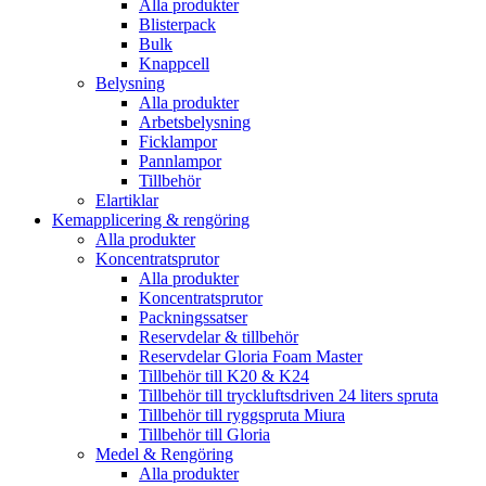
Alla produkter
Blisterpack
Bulk
Knappcell
Belysning
Alla produkter
Arbetsbelysning
Ficklampor
Pannlampor
Tillbehör
Elartiklar
Kemapplicering & rengöring
Alla produkter
Koncentratsprutor
Alla produkter
Koncentratsprutor
Packningssatser
Reservdelar & tillbehör
Reservdelar Gloria Foam Master
Tillbehör till K20 & K24
Tillbehör till tryckluftsdriven 24 liters spruta
Tillbehör till ryggspruta Miura
Tillbehör till Gloria
Medel & Rengöring
Alla produkter