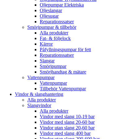
Oljepumpar Elektriska
Oljeslangar
Oljesugar
Reparationssatser
Smörjpumpar & tillbehör
Alla produkter
Fat- & följelock
Kärror
Påfyllningspumpar för fett
Reparationssatser
Slangar
Smörjpumpar
Smörjhandtag & mätare
Vattenpumpar
Vattenpumpar
Tillbehör Vattenpumpar
Vindor & slanghantering
Alla produkter
Slangvindor
Alla produkter
Vindor med slang 10-19 bar
Vindor med slang 20-60 bar
Vindor utan slang 20-60 bar
Vindor med slang 400 bar
Vindor utan slang 200-600 bar