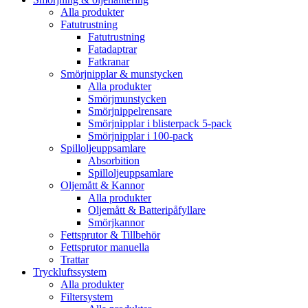
Alla produkter
Fatutrustning
Fatutrustning
Fatadaptrar
Fatkranar
Smörjnipplar & munstycken
Alla produkter
Smörjmunstycken
Smörjnippelrensare
Smörjnipplar i blisterpack 5-pack
Smörjnipplar i 100-pack
Spilloljeuppsamlare
Absorbition
Spilloljeuppsamlare
Oljemått & Kannor
Alla produkter
Oljemått & Batteripåfyllare
Smörjkannor
Fettsprutor & Tillbehör
Fettsprutor manuella
Trattar
Tryckluftssystem
Alla produkter
Filtersystem