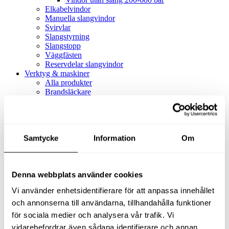
Elkabelvindor
Manuella slangvindor
Svirvlar
Slangstyrning
Slangstopp
Väggfästen
Reservdelar slangvindor
Verktyg & maskiner
Alla produkter
Brandsläckare
Alla produkter
Brandsläckare
Tillbehör brandsläckare
Dammsugare
Samtycke
Alla produkter
Information
Om
Slang & Tillbehör
Slang metervara
Slang komplett
Denna webbplats använder cookies
Slangfäste
Textil- & Våtdammsugare
Vi använder enhetsidentifierare för att anpassa innehållet
Textil- & Våtdammsugare
Tillbehör Textil- & våtdammsugare
och annonserna till användarna, tillhandahålla funktioner
Adaptrar
för sociala medier och analysera vår trafik. Vi
Dammsugare
vidarebefordrar även sådana identifierare och annan