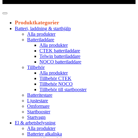
Leveranstid 1-3 arbetsdagar
Produktkategorier
Batteri, laddning & starthjälp
Alla produkter
Batteriladdare
Alla produkter
CTEK batteriladdare
Telwin batteriladdare
NOCO batteriladdare
Tillbehör
Alla produkter
Tillbehör CTEK
Tillbehör NOCO
Tillbehör till startbooster
Batteritestare
Ljustestare
Omformare
Startbooster
Startvagn
El & arbetsbelysning
Alla produkter
Batterier alkaliska