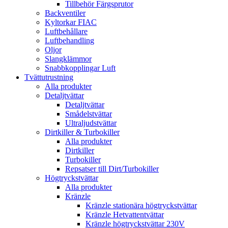
Tillbehör Färgsprutor
Backventiler
Kyltorkar FIAC
Luftbehållare
Luftbehandling
Oljor
Slangklämmor
Snabbkopplingar Luft
Tvättutrustning
Alla produkter
Detaljtvättar
Detaljtvättar
Smådelstvättar
Ultraljudstvättar
Dirtkiller & Turbokiller
Alla produkter
Dirtkiller
Turbokiller
Repsatser till Dirt/Turbokiller
Högtryckstvättar
Alla produkter
Kränzle
Kränzle stationära högtryckstvättar
Kränzle Hetvattentvättar
Kränzle högtryckstvättar 230V