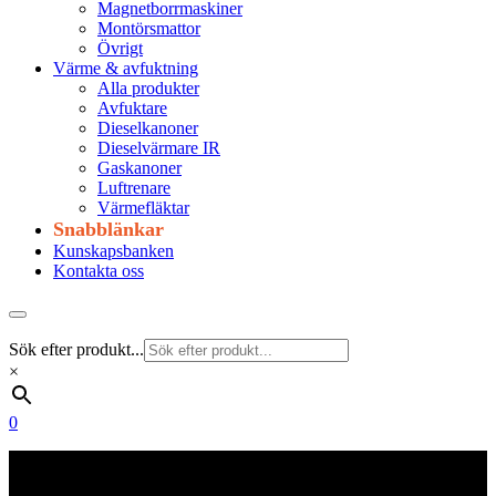
Magnetborrmaskiner
Montörsmattor
Övrigt
Värme & avfuktning
Alla produkter
Avfuktare
Dieselkanoner
Dieselvärmare IR
Gaskanoner
Luftrenare
Värmefläktar
Snabblänkar
Kunskapsbanken
Kontakta oss
Sök efter produkt...
×
0
Frakt 179 kr
Fraktfritt från 1800 kr exkl. moms