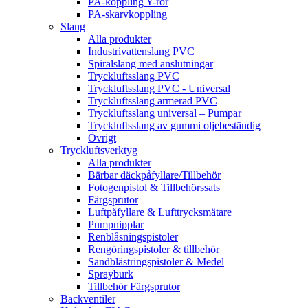
PA-koppling Y-rör
PA-skarvkoppling
Slang
Alla produkter
Industrivattenslang PVC
Spiralslang med anslutningar
Tryckluftsslang PVC
Tryckluftsslang PVC - Universal
Tryckluftsslang armerad PVC
Tryckluftsslang universal – Pumpar
Tryckluftsslang av gummi oljebeständig
Övrigt
Tryckluftsverktyg
Alla produkter
Bärbar däckpåfyllare/Tillbehör
Fotogenpistol & Tillbehörssats
Färgsprutor
Luftpåfyllare & Lufttrycksmätare
Pumpnipplar
Renblåsningspistoler
Rengöringspistoler & tillbehör
Sandblästringspistoler & Medel
Sprayburk
Tillbehör Färgsprutor
Backventiler