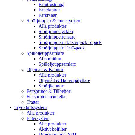
Fatutrustning
Fatadaptrar
Fatkranar
Smörjnipplar & munstycken
Alla produkter
Smörjmunstycken
Smörjnippelrensare
Smörjnipplar i blisterpack 5-pack
Smörjnipplar i 100-pack
Spilloljeuppsamlare
Absorbition
Spilloljeuppsamlare
Oljemått & Kannor
Alla produkter
Oljemått & Batteripåfyllare
Smörjkannor
Fettsprutor & Tillbehör
Fettsprutor manuella
Trattar
Tryckluftssystem
Alla produkter
Filtersystem
Alla produkter
Aktivt kolfilter
Dimsmörjare TYP L