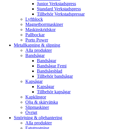
Junior Verkstadspress
Standard Verkstadspress
Tillbehör Verkstadspressar
Lyftblock
Magnetborrmaskiner
Maskinskridskor
Pallbockar
Porto Power
Metallkapning & slipning
Alla produkter
Bandsågar
Bandsågar
Bandsågar Femi
Bandsågsblad
Tillbehör bandsågar
Kapsågar
Kapsågar
Tillbehör kapsågar
Kapklingor
Olja & skärvätska
Slipmaskiner
Övrigt
Smörjning & oljehantering
Alla produkter
Fatutrustning