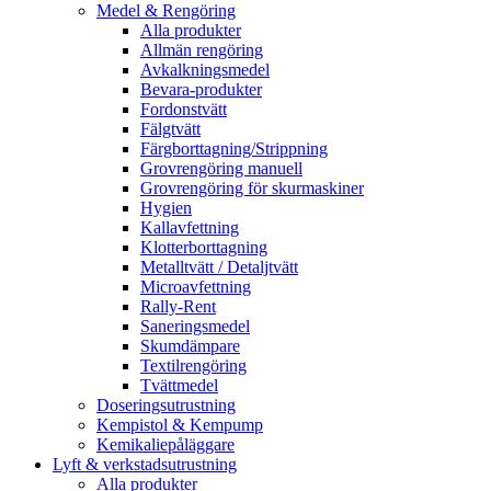
Medel & Rengöring
Alla produkter
Allmän rengöring
Avkalkningsmedel
Bevara-produkter
Fordonstvätt
Fälgtvätt
Färgborttagning/Strippning
Grovrengöring manuell
Grovrengöring för skurmaskiner
Hygien
Kallavfettning
Klotterborttagning
Metalltvätt / Detaljtvätt
Microavfettning
Rally-Rent
Saneringsmedel
Skumdämpare
Textilrengöring
Tvättmedel
Doseringsutrustning
Kempistol & Kempump
Kemikaliepåläggare
Lyft & verkstadsutrustning
Alla produkter