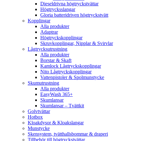
Dieseldrivna högtryckstvättar
Högtrycksslangar
Gloria batteridriven högtryckstvätt
Kopplingar
Alla produkter
Adaptrar
Högtryckskopplingar
Skruvkopplingar, Nipplar & Svirvlar
Lågtrycksutrustning
Alla produkter
Borstar & Skaft
Kamlock Lågtryckskopplingar
Nito Lågtryckskopplingar
Vattenpistoler & Spolmunstycke
Skumutrustning
Alla produkter
EasyWash 365+
Skumlansar
Skumlansar – Tvättkit
Golvtvättar
Hotbox
Kloakdysor & Kloakslangar
Munstycke
Skensystem, tvätthallsbommar & draperi
Tillbehör till högtryckstvättar