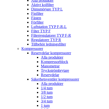
Alla produkter
Aktivt kolfilter
Dimsmörjare TYP L
Finfilter
Fästen
Förfilter
Luftstation TYP F-R-L
Filter TYP F
Filterregulatorer TYP F-R
Regulatorer TYP R
Tillbehör ledningsfilter
Kompressorer
Reservdelar kompressorer
Alla produkter
Kompressorblock
Manometrar
Tryckströmbrytare
Reservdelar
Säkerhetsventiler kompressorer
Alla produkter
1/4 tum
3/8 tum
1/2 tum
3/4 tum
1 tum