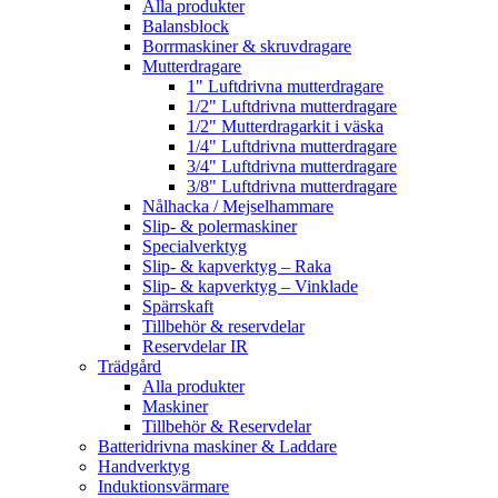
Alla produkter
Balansblock
Borrmaskiner & skruvdragare
Mutterdragare
1" Luftdrivna mutterdragare
1/2" Luftdrivna mutterdragare
1/2" Mutterdragarkit i väska
1/4" Luftdrivna mutterdragare
3/4" Luftdrivna mutterdragare
3/8" Luftdrivna mutterdragare
Nålhacka / Mejselhammare
Slip- & polermaskiner
Specialverktyg
Slip- & kapverktyg – Raka
Slip- & kapverktyg – Vinklade
Spärrskaft
Tillbehör & reservdelar
Reservdelar IR
Trädgård
Alla produkter
Maskiner
Tillbehör & Reservdelar
Batteridrivna maskiner & Laddare
Handverktyg
Induktionsvärmare