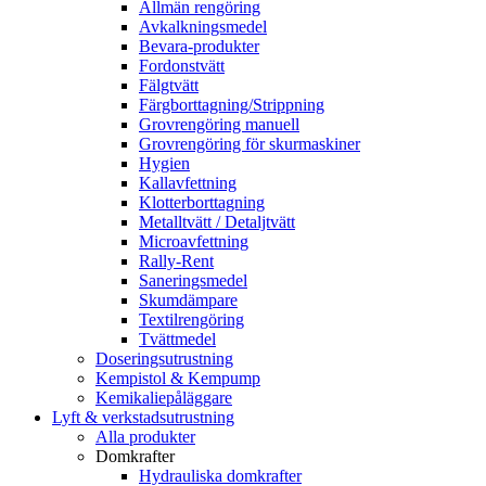
Allmän rengöring
Avkalkningsmedel
Bevara-produkter
Fordonstvätt
Fälgtvätt
Färgborttagning/Strippning
Grovrengöring manuell
Grovrengöring för skurmaskiner
Hygien
Kallavfettning
Klotterborttagning
Metalltvätt / Detaljtvätt
Microavfettning
Rally-Rent
Saneringsmedel
Skumdämpare
Textilrengöring
Tvättmedel
Doseringsutrustning
Kempistol & Kempump
Kemikaliepåläggare
Lyft & verkstadsutrustning
Alla produkter
Domkrafter
Hydrauliska domkrafter