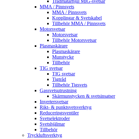
Trådmatarhjul MIG-svetsar
MMA / Pinnsvets
MMA / Pinnsvets
Kopplingar & Svetskabel
Tillbehör MMA / Pinnsvets
Motorsvetsar
Motorsvetsar
Tillbehör Motorsvetsar
Plasmaskärare
Plasmaskärare
Munstycke
Tillbehör
TIG svetsar
TIG svetsar
Tigtråd
Tillbehör Tigsvets
Gassvetsutrustning
Skärmunstycken & svetsinsatser
Invertersvetsar
Rikt- & punktsvetsverktyg
Reduceringsventiler
Svetselektroder
Svetshjälmar
Tillbehör
Tryckluftsverktyg