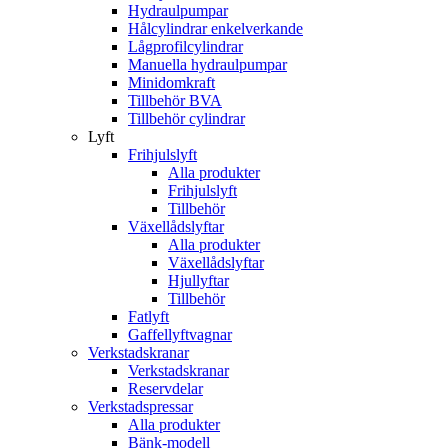
Hydraulpumpar
Hålcylindrar enkelverkande
Lågprofilcylindrar
Manuella hydraulpumpar
Minidomkraft
Tillbehör BVA
Tillbehör cylindrar
Lyft
Frihjulslyft
Alla produkter
Frihjulslyft
Tillbehör
Växellådslyftar
Alla produkter
Växellådslyftar
Hjullyftar
Tillbehör
Fatlyft
Gaffellyftvagnar
Verkstadskranar
Verkstadskranar
Reservdelar
Verkstadspressar
Alla produkter
Bänk-modell