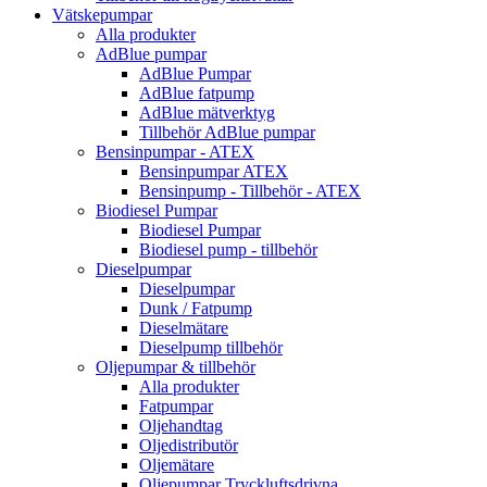
Vätskepumpar
Alla produkter
AdBlue pumpar
AdBlue Pumpar
AdBlue fatpump
AdBlue mätverktyg
Tillbehör AdBlue pumpar
Bensinpumpar - ATEX
Bensinpumpar ATEX
Bensinpump - Tillbehör - ATEX
Biodiesel Pumpar
Biodiesel Pumpar
Biodiesel pump - tillbehör
Dieselpumpar
Dieselpumpar
Dunk / Fatpump
Dieselmätare
Dieselpump tillbehör
Oljepumpar & tillbehör
Alla produkter
Fatpumpar
Oljehandtag
Oljedistributör
Oljemätare
Oljepumpar Tryckluftsdrivna