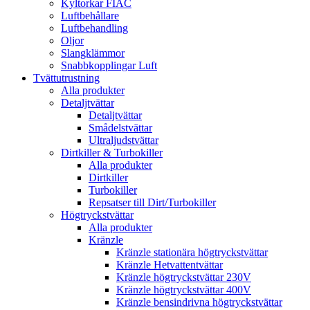
Kyltorkar FIAC
Luftbehållare
Luftbehandling
Oljor
Slangklämmor
Snabbkopplingar Luft
Tvättutrustning
Alla produkter
Detaljtvättar
Detaljtvättar
Smådelstvättar
Ultraljudstvättar
Dirtkiller & Turbokiller
Alla produkter
Dirtkiller
Turbokiller
Repsatser till Dirt/Turbokiller
Högtryckstvättar
Alla produkter
Kränzle
Kränzle stationära högtryckstvättar
Kränzle Hetvattentvättar
Kränzle högtryckstvättar 230V
Kränzle högtryckstvättar 400V
Kränzle bensindrivna högtryckstvättar