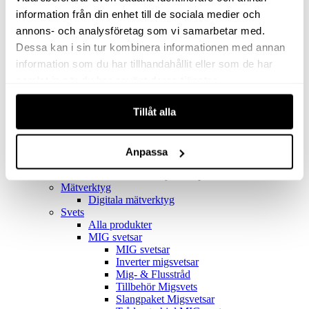
Filter
Golv- & Kombinationsmunstycke
information från din enhet till de sociala medier och
Munstycke
annons- och analysföretag som vi samarbetar med.
Motor
Dessa kan i sin tur kombinera informationen med annan
Reservdelar dammsugare
Rör & handtag
information som du har tillhandahållit eller som de har
Städset komplett
samlat in när du har använt deras tjänster.
Skarvdon
Tillbehör Ventos
Tillåt alla
Uppsamlingspåsar
Elverk
Alla produkter
Elverk
Anpassa
Tillbehör Geko Elverk
Tillbehör Honda ljuddämpade elverk
Mätverktyg
Digitala mätverktyg
Svets
Alla produkter
MIG svetsar
MIG svetsar
Inverter migsvetsar
Mig- & Flusstråd
Tillbehör Migsvets
Slangpaket Migsvetsar