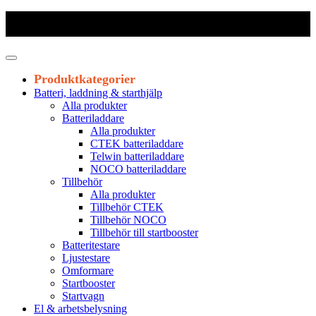
Frakt 179 kr
|
Fraktfritt från 1800 kr exkl. moms
|
Leveranstid 1-3
arbetsdagar
Produktkategorier
Batteri, laddning & starthjälp
Alla produkter
Batteriladdare
Alla produkter
CTEK batteriladdare
Telwin batteriladdare
NOCO batteriladdare
Tillbehör
Alla produkter
Tillbehör CTEK
Tillbehör NOCO
Tillbehör till startbooster
Batteritestare
Ljustestare
Omformare
Startbooster
Startvagn
El & arbetsbelysning