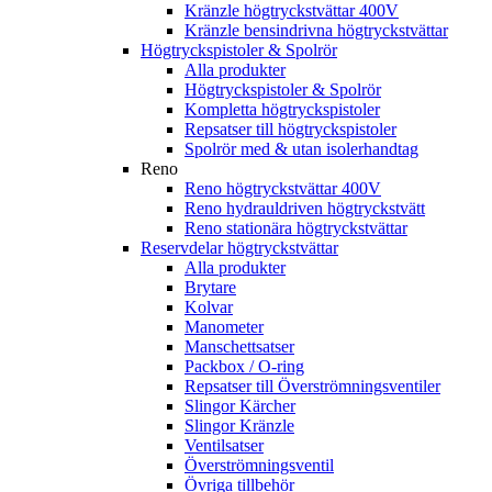
Kränzle högtryckstvättar 400V
Kränzle bensindrivna högtryckstvättar
Högtryckspistoler & Spolrör
Alla produkter
Högtryckspistoler & Spolrör
Kompletta högtryckspistoler
Repsatser till högtryckspistoler
Spolrör med & utan isolerhandtag
Reno
Reno högtryckstvättar 400V
Reno hydrauldriven högtryckstvätt
Reno stationära högtryckstvättar
Reservdelar högtryckstvättar
Alla produkter
Brytare
Kolvar
Manometer
Manschettsatser
Packbox / O-ring
Repsatser till Överströmningsventiler
Slingor Kärcher
Slingor Kränzle
Ventilsatser
Överströmningsventil
Övriga tillbehör