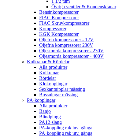
1 1/2 tum
Övriga ventiler & Kondenskranar
Bensinkompressorer
FIAC Kompressorer
FIAC Skruvkompressorer
Kompressorer
KGK Kompressorer
Oljefria kompressorer - 12V
Oljefria kompressorer 230V
Oljesmorda kompressorer - 230V
Oljesmorda kompressorer - 400V
Kulkranar & Rördelar
Alla produkter
Kulkranar
Rördelar
Klokopplingar
Sexkantnipplar mässing
Bussningar mässing
PA-kopplingar
Alla produkter
Banjo
Blindplugg
PA12-slang
PA-koppling rak inv. gänga
PA-koppling rak utv. gänga