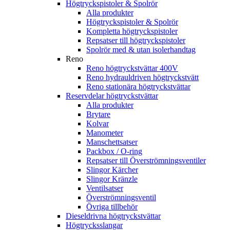
Högtryckspistoler & Spolrör
Alla produkter
Högtryckspistoler & Spolrör
Kompletta högtryckspistoler
Repsatser till högtryckspistoler
Spolrör med & utan isolerhandtag
Reno
Reno högtryckstvättar 400V
Reno hydrauldriven högtryckstvätt
Reno stationära högtryckstvättar
Reservdelar högtryckstvättar
Alla produkter
Brytare
Kolvar
Manometer
Manschettsatser
Packbox / O-ring
Repsatser till Överströmningsventiler
Slingor Kärcher
Slingor Kränzle
Ventilsatser
Överströmningsventil
Övriga tillbehör
Dieseldrivna högtryckstvättar
Högtrycksslangar