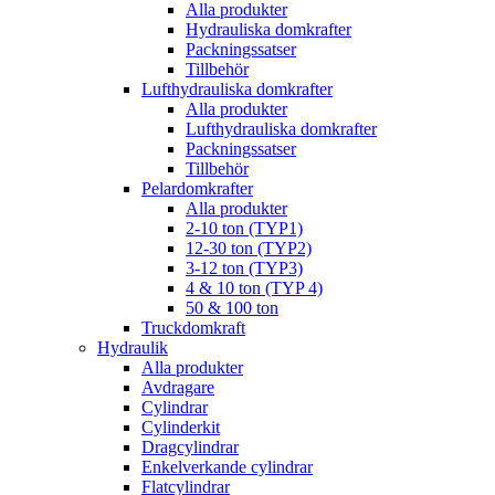
Alla produkter
Hydrauliska domkrafter
Packningssatser
Tillbehör
Lufthydrauliska domkrafter
Alla produkter
Lufthydrauliska domkrafter
Packningssatser
Tillbehör
Pelardomkrafter
Alla produkter
2-10 ton (TYP1)
12-30 ton (TYP2)
3-12 ton (TYP3)
4 & 10 ton (TYP 4)
50 & 100 ton
Truckdomkraft
Hydraulik
Alla produkter
Avdragare
Cylindrar
Cylinderkit
Dragcylindrar
Enkelverkande cylindrar
Flatcylindrar