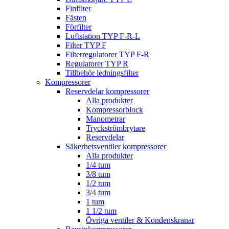
Finfilter
Fästen
Förfilter
Luftstation TYP F-R-L
Filter TYP F
Filterregulatorer TYP F-R
Regulatorer TYP R
Tillbehör ledningsfilter
Kompressorer
Reservdelar kompressorer
Alla produkter
Kompressorblock
Manometrar
Tryckströmbrytare
Reservdelar
Säkerhetsventiler kompressorer
Alla produkter
1/4 tum
3/8 tum
1/2 tum
3/4 tum
1 tum
1 1/2 tum
Övriga ventiler & Kondenskranar