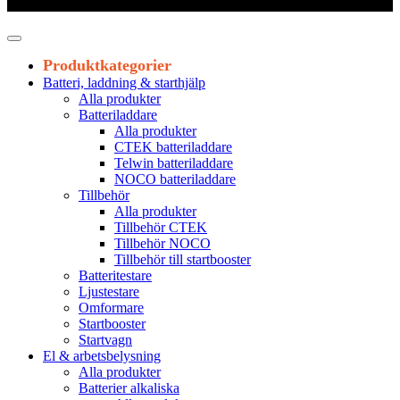
Leveranstid 1-3 arbetsdagar
Produktkategorier
Batteri, laddning & starthjälp
Alla produkter
Batteriladdare
Alla produkter
CTEK batteriladdare
Telwin batteriladdare
NOCO batteriladdare
Tillbehör
Alla produkter
Tillbehör CTEK
Tillbehör NOCO
Tillbehör till startbooster
Batteritestare
Ljustestare
Omformare
Startbooster
Startvagn
El & arbetsbelysning
Alla produkter
Batterier alkaliska