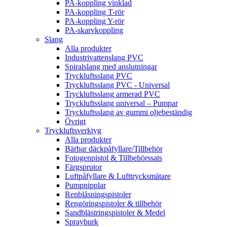
PA-koppling vinklad
PA-koppling T-rör
PA-koppling Y-rör
PA-skarvkoppling
Slang
Alla produkter
Industrivattenslang PVC
Spiralslang med anslutningar
Tryckluftsslang PVC
Tryckluftsslang PVC - Universal
Tryckluftsslang armerad PVC
Tryckluftsslang universal – Pumpar
Tryckluftsslang av gummi oljebeständig
Övrigt
Tryckluftsverktyg
Alla produkter
Bärbar däckpåfyllare/Tillbehör
Fotogenpistol & Tillbehörssats
Färgsprutor
Luftpåfyllare & Lufttrycksmätare
Pumpnipplar
Renblåsningspistoler
Rengöringspistoler & tillbehör
Sandblästringspistoler & Medel
Sprayburk