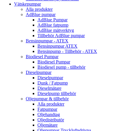
Vätskepumpar
Alla produkter
AdBlue pumpar
AdBlue Pumpar
AdBlue fatpump
AdBlue mätverktyg
Tillbehör AdBlue pumpar
Bensinpumpar - ATEX
Bensinpumpar ATEX
Bensinpump - Tillbehör - ATEX
Biodiesel Pumpar
Biodiesel Pumpar
Biodiesel pump - tillbehör
Dieselpumpar
Dieselpumpar
Dunk / Fatpump
Dieselmätare
Dieselpump tillbehör
Oljepumpar & tillbehör
Alla produkter
Fatpumpar
Oljehandtag
Oljedistributör
Oljemätare
Oljepumpar Tryckluftsdrivna