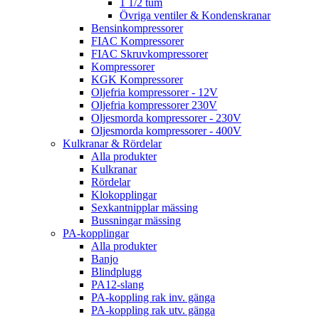
1 1/2 tum
Övriga ventiler & Kondenskranar
Bensinkompressorer
FIAC Kompressorer
FIAC Skruvkompressorer
Kompressorer
KGK Kompressorer
Oljefria kompressorer - 12V
Oljefria kompressorer 230V
Oljesmorda kompressorer - 230V
Oljesmorda kompressorer - 400V
Kulkranar & Rördelar
Alla produkter
Kulkranar
Rördelar
Klokopplingar
Sexkantnipplar mässing
Bussningar mässing
PA-kopplingar
Alla produkter
Banjo
Blindplugg
PA12-slang
PA-koppling rak inv. gänga
PA-koppling rak utv. gänga