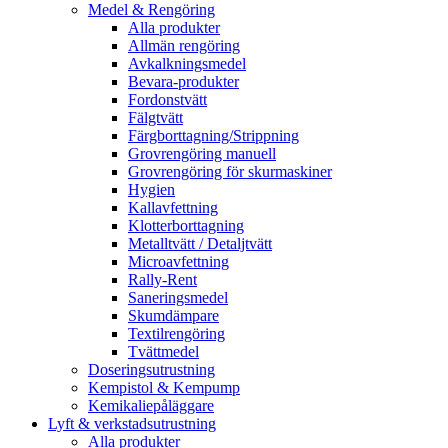
Medel & Rengöring
Alla produkter
Allmän rengöring
Avkalkningsmedel
Bevara-produkter
Fordonstvätt
Fälgtvätt
Färgborttagning/Strippning
Grovrengöring manuell
Grovrengöring för skurmaskiner
Hygien
Kallavfettning
Klotterborttagning
Metalltvätt / Detaljtvätt
Microavfettning
Rally-Rent
Saneringsmedel
Skumdämpare
Textilrengöring
Tvättmedel
Doseringsutrustning
Kempistol & Kempump
Kemikaliepåläggare
Lyft & verkstadsutrustning
Alla produkter