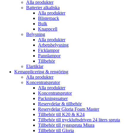
Alla produkter
Batterier alkaliska
Alla produkter
Blisterpack
Bulk
Knappcell
Belysning
Alla produkter
Arbetsbelysning
Ficklampor
Pannlampor
Tillbehör
Elartiklar
Kemapplicering & rengöring
Alla produkter
Koncentratsprutor
Alla produkter
Koncentratsprutor
Packningssatser
Reservdelar & tillbehör
Reservdelar Gloria Foam Master
Tillbehör till K20 & K24
Tillbehör till tryckluftsdriven 24 liters spruta
Tillbehör till ryggspruta Miura
Tillbehör till Gloria