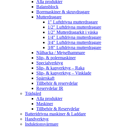
Alla produkter
Balansblock
Borrmaskiner & skruvdragare
Mutterdragare
1" Luftdrivna mutterdragare
1/2" Luftdrivna mutterdragare
1/2" Mutterdragarkit i väska
1/4" Luftdrivna mutterdragare
3/4" Luftdrivna mutterdragare
3/8" Luftdrivna mutterdragare
Nålhacka / Mejselhammare
Slip- & polermaskiner
Specialverktyg
Slip- & kapverktyg – Raka
Slip- & kapverktyg – Vinklade
Spärrskaft
Tillbehör & reservdelar
Reservdelar IR
Trädgård
Alla produkter
Maskiner
Tillbehör & Reservdelar
Batteridrivna maskiner & Laddare
Handverktyg
Induktionsvärmare