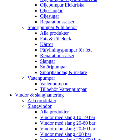
Oljepumpar Elektriska
Oljeslangar
Oljesugar
Reparationssatser
Smörjpumpar & tillbehör
Alla produkter
Fat- & följelock
Kärror
Påfyllningspumpar för fett
Reparationssatser
Slangar
Smörjpumpar
Smörjhandtag & mätare
Vattenpumpar
Vattenpumpar
Tillbehör Vattenpumpar
Vindor & slanghantering
Alla produkter
Slangvindor
Alla produkter
Vindor med slang 10-19 bar
Vindor med slang 20-60 bar
Vindor utan slang 20-60 bar
Vindor med slang 400 bar
Vindor utan slang 200-600 bar