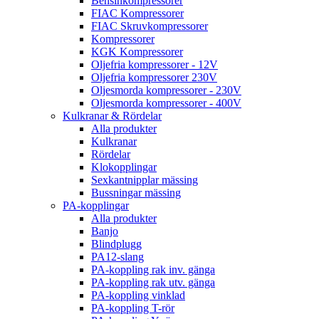
Bensinkompressorer
FIAC Kompressorer
FIAC Skruvkompressorer
Kompressorer
KGK Kompressorer
Oljefria kompressorer - 12V
Oljefria kompressorer 230V
Oljesmorda kompressorer - 230V
Oljesmorda kompressorer - 400V
Kulkranar & Rördelar
Alla produkter
Kulkranar
Rördelar
Klokopplingar
Sexkantnipplar mässing
Bussningar mässing
PA-kopplingar
Alla produkter
Banjo
Blindplugg
PA12-slang
PA-koppling rak inv. gänga
PA-koppling rak utv. gänga
PA-koppling vinklad
PA-koppling T-rör