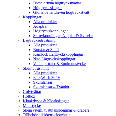
Dieseldrivna högtryckstvättar
Högtrycksslangar
Gloria batteridriven högtryckstvätt
Kopplingar
Alla produkter
Adaptrar
Högtryckskopplingar
Skruvkopplingar, Nipplar & Svirvlar
Lågtrycksutrustning
Alla produkter
Borstar & Skaft
Kamlock Lågtryckskopplingar
Nito Lågtryckskopplingar
Vattenpistoler & Spolmunstycke
Skumutrustning
Alla produkter
EasyWash 365+
Skumlansar
Skumlansar – Tvättkit
Golvtvättar
Hotbox
Kloakdysor & Kloakslangar
Munstycke
Skensystem, tvätthallsbommar & draperi
Tillbehör till högtryckstvättar