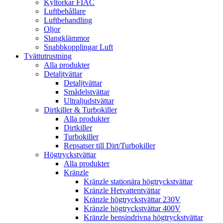
Kyltorkar FIAC
Luftbehållare
Luftbehandling
Oljor
Slangklämmor
Snabbkopplingar Luft
Tvättutrustning
Alla produkter
Detaljtvättar
Detaljtvättar
Smådelstvättar
Ultraljudstvättar
Dirtkiller & Turbokiller
Alla produkter
Dirtkiller
Turbokiller
Repsatser till Dirt/Turbokiller
Högtryckstvättar
Alla produkter
Kränzle
Kränzle stationära högtryckstvättar
Kränzle Hetvattentvättar
Kränzle högtryckstvättar 230V
Kränzle högtryckstvättar 400V
Kränzle bensindrivna högtryckstvättar