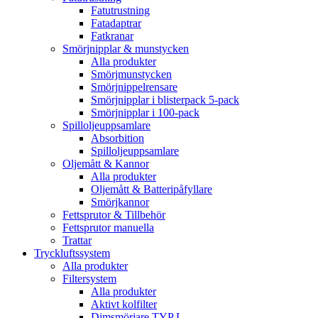
Fatutrustning
Fatadaptrar
Fatkranar
Smörjnipplar & munstycken
Alla produkter
Smörjmunstycken
Smörjnippelrensare
Smörjnipplar i blisterpack 5-pack
Smörjnipplar i 100-pack
Spilloljeuppsamlare
Absorbition
Spilloljeuppsamlare
Oljemått & Kannor
Alla produkter
Oljemått & Batteripåfyllare
Smörjkannor
Fettsprutor & Tillbehör
Fettsprutor manuella
Trattar
Tryckluftssystem
Alla produkter
Filtersystem
Alla produkter
Aktivt kolfilter
Dimsmörjare TYP L