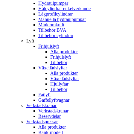
Hydraulpumpar
Hålcylindrar enkelverkande
Lågprofilcylindrar
Manuella hydraulpumpar
Minidomkraft
Tillbehör BVA
Tillbehör cylindrar
Lyft
Frihjulslyft
Alla produkter
Frihjulslyft
Tillbehör
Växellådslyftar
Alla produkter
Växellådslyftar
Hjullyftar
Tillbehör
Fatlyft
Gaffellyftvagnar
Verkstadskranar
Verkstadskranar
Reservdelar
Verkstadspressar
Alla produkter
Bänk-modell