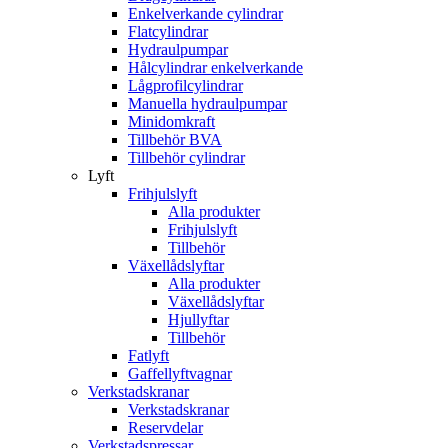
Enkelverkande cylindrar
Flatcylindrar
Hydraulpumpar
Hålcylindrar enkelverkande
Lågprofilcylindrar
Manuella hydraulpumpar
Minidomkraft
Tillbehör BVA
Tillbehör cylindrar
Lyft
Frihjulslyft
Alla produkter
Frihjulslyft
Tillbehör
Växellådslyftar
Alla produkter
Växellådslyftar
Hjullyftar
Tillbehör
Fatlyft
Gaffellyftvagnar
Verkstadskranar
Verkstadskranar
Reservdelar
Verkstadspressar