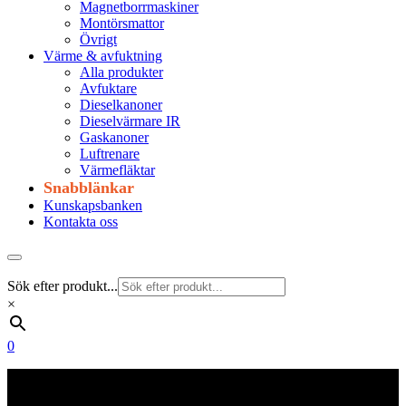
Magnetborrmaskiner
Montörsmattor
Övrigt
Värme & avfuktning
Alla produkter
Avfuktare
Dieselkanoner
Dieselvärmare IR
Gaskanoner
Luftrenare
Värmefläktar
Snabblänkar
Kunskapsbanken
Kontakta oss
Sök efter produkt...
×
0
Frakt 179 kr
Fraktfritt från 1800 kr exkl. moms