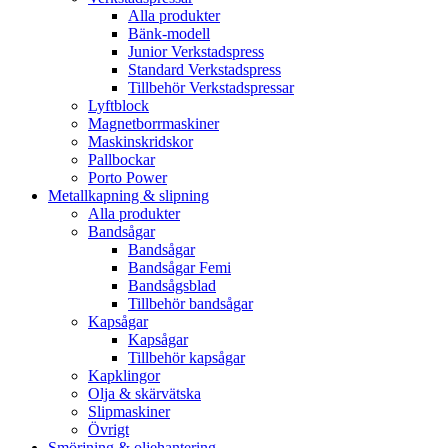
Alla produkter
Bänk-modell
Junior Verkstadspress
Standard Verkstadspress
Tillbehör Verkstadspressar
Lyftblock
Magnetborrmaskiner
Maskinskridskor
Pallbockar
Porto Power
Metallkapning & slipning
Alla produkter
Bandsågar
Bandsågar
Bandsågar Femi
Bandsågsblad
Tillbehör bandsågar
Kapsågar
Kapsågar
Tillbehör kapsågar
Kapklingor
Olja & skärvätska
Slipmaskiner
Övrigt
Smörjning & oljehantering