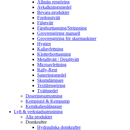
Allmän rengöring
Avkalkningsmedel
Bevara-produkter
Fordonstvätt
Fälgtvätt
Färgborttagning/Strippning
Grovrengöring manuell
Grovrengöring för skurmaskiner
Hygien
Kallavfettning
Klotterborttagning
Metalltvätt / Detaljtvätt
Microavfettning
Rally-Rent
Saneringsmedel
Skumdämpare
Textilrengöring
Tvättmedel
Doseringsutrustning
Kempistol & Kempump
Kemikaliepåläggare
Lyft & verkstadsutrustning
Alla produkter
Domkrafter
Hydrauliska domkrafter