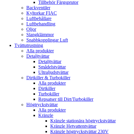
Tillbehör Färgsprutor
Backventiler
Kyltorkar FIAC
Luftbehållare
Luftbehandling
Oljor
Slangklämmor
Snabbkopplingar Luft
Tvättutrustning
Alla produkter
Detaljtvättar
Detaljtvättar
Smådelstvättar
Ultraljudstvättar
Dirtkiller & Turbokiller
Alla produkter
Dirtkiller
Turbokiller
Repsatser till Dirt/Turbokiller
Högtryckstvättar
Alla produkter
Kränzle
Kränzle stationära högtryckstvättar
Kränzle Hetvattentvättar
Kränzle högtryckstvättar 230V