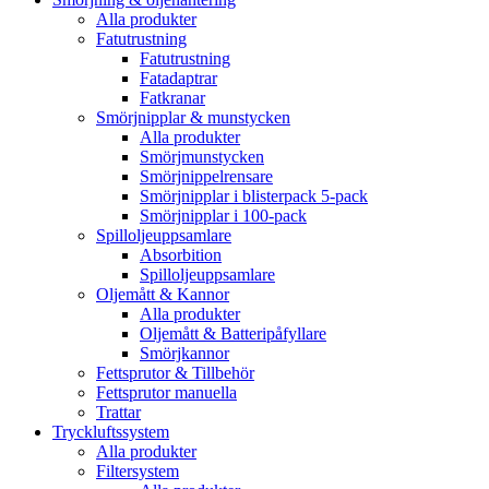
Alla produkter
Fatutrustning
Fatutrustning
Fatadaptrar
Fatkranar
Smörjnipplar & munstycken
Alla produkter
Smörjmunstycken
Smörjnippelrensare
Smörjnipplar i blisterpack 5-pack
Smörjnipplar i 100-pack
Spilloljeuppsamlare
Absorbition
Spilloljeuppsamlare
Oljemått & Kannor
Alla produkter
Oljemått & Batteripåfyllare
Smörjkannor
Fettsprutor & Tillbehör
Fettsprutor manuella
Trattar
Tryckluftssystem
Alla produkter
Filtersystem