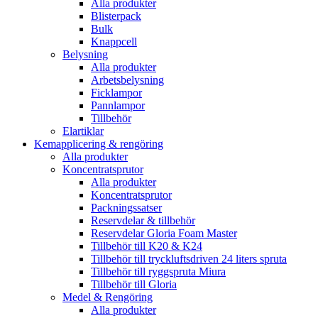
Alla produkter
Blisterpack
Bulk
Knappcell
Belysning
Alla produkter
Arbetsbelysning
Ficklampor
Pannlampor
Tillbehör
Elartiklar
Kemapplicering & rengöring
Alla produkter
Koncentratsprutor
Alla produkter
Koncentratsprutor
Packningssatser
Reservdelar & tillbehör
Reservdelar Gloria Foam Master
Tillbehör till K20 & K24
Tillbehör till tryckluftsdriven 24 liters spruta
Tillbehör till ryggspruta Miura
Tillbehör till Gloria
Medel & Rengöring
Alla produkter