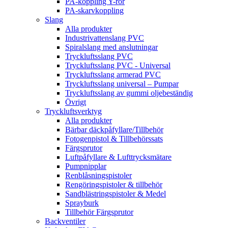
PA-koppling Y-rör
PA-skarvkoppling
Slang
Alla produkter
Industrivattenslang PVC
Spiralslang med anslutningar
Tryckluftsslang PVC
Tryckluftsslang PVC - Universal
Tryckluftsslang armerad PVC
Tryckluftsslang universal – Pumpar
Tryckluftsslang av gummi oljebeständig
Övrigt
Tryckluftsverktyg
Alla produkter
Bärbar däckpåfyllare/Tillbehör
Fotogenpistol & Tillbehörssats
Färgsprutor
Luftpåfyllare & Lufttrycksmätare
Pumpnipplar
Renblåsningspistoler
Rengöringspistoler & tillbehör
Sandblästringspistoler & Medel
Sprayburk
Tillbehör Färgsprutor
Backventiler