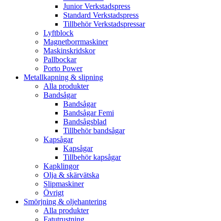
Junior Verkstadspress
Standard Verkstadspress
Tillbehör Verkstadspressar
Lyftblock
Magnetborrmaskiner
Maskinskridskor
Pallbockar
Porto Power
Metallkapning & slipning
Alla produkter
Bandsågar
Bandsågar
Bandsågar Femi
Bandsågsblad
Tillbehör bandsågar
Kapsågar
Kapsågar
Tillbehör kapsågar
Kapklingor
Olja & skärvätska
Slipmaskiner
Övrigt
Smörjning & oljehantering
Alla produkter
Fatutrustning