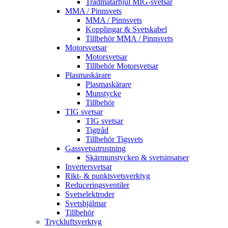
Trådmatarhjul MIG-svetsar
MMA / Pinnsvets
MMA / Pinnsvets
Kopplingar & Svetskabel
Tillbehör MMA / Pinnsvets
Motorsvetsar
Motorsvetsar
Tillbehör Motorsvetsar
Plasmaskärare
Plasmaskärare
Munstycke
Tillbehör
TIG svetsar
TIG svetsar
Tigtråd
Tillbehör Tigsvets
Gassvetsutrustning
Skärmunstycken & svetsinsatser
Invertersvetsar
Rikt- & punktsvetsverktyg
Reduceringsventiler
Svetselektroder
Svetshjälmar
Tillbehör
Tryckluftsverktyg