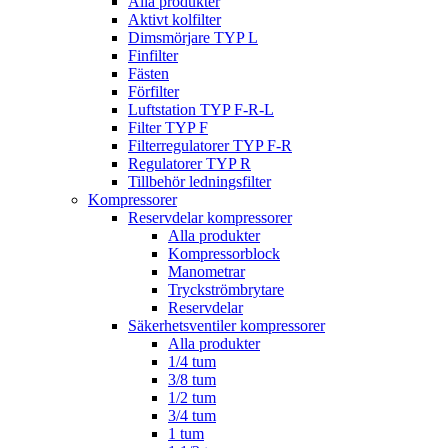
Alla produkter
Aktivt kolfilter
Dimsmörjare TYP L
Finfilter
Fästen
Förfilter
Luftstation TYP F-R-L
Filter TYP F
Filterregulatorer TYP F-R
Regulatorer TYP R
Tillbehör ledningsfilter
Kompressorer
Reservdelar kompressorer
Alla produkter
Kompressorblock
Manometrar
Tryckströmbrytare
Reservdelar
Säkerhetsventiler kompressorer
Alla produkter
1/4 tum
3/8 tum
1/2 tum
3/4 tum
1 tum