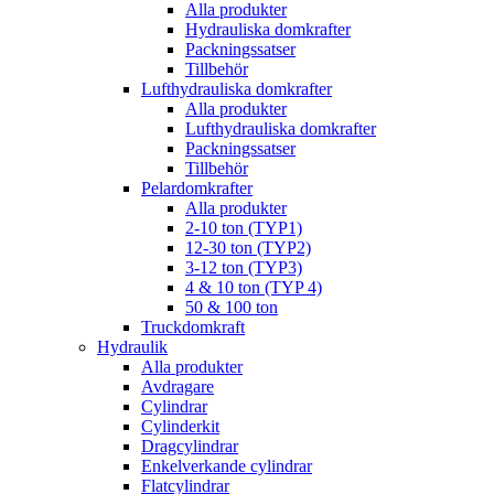
Alla produkter
Hydrauliska domkrafter
Packningssatser
Tillbehör
Lufthydrauliska domkrafter
Alla produkter
Lufthydrauliska domkrafter
Packningssatser
Tillbehör
Pelardomkrafter
Alla produkter
2-10 ton (TYP1)
12-30 ton (TYP2)
3-12 ton (TYP3)
4 & 10 ton (TYP 4)
50 & 100 ton
Truckdomkraft
Hydraulik
Alla produkter
Avdragare
Cylindrar
Cylinderkit
Dragcylindrar
Enkelverkande cylindrar
Flatcylindrar