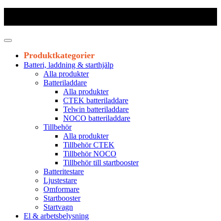
Frakt 179 kr
|
Fraktfritt från 1800 kr exkl. moms
|
Leveranstid 1-3
arbetsdagar
Produktkategorier
Batteri, laddning & starthjälp
Alla produkter
Batteriladdare
Alla produkter
CTEK batteriladdare
Telwin batteriladdare
NOCO batteriladdare
Tillbehör
Alla produkter
Tillbehör CTEK
Tillbehör NOCO
Tillbehör till startbooster
Batteritestare
Ljustestare
Omformare
Startbooster
Startvagn
El & arbetsbelysning