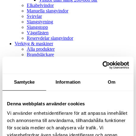
Elkabelvindor
Manuella slangvindor
Svirvlar
Slangstyrning
Slangstopp
Väggfästen
Reservdelar slangvindor
Verktyg & maskiner
Alla produkter
Brandsläckare
Alla produkter
Brandsläckare
Tillbehör brandsläckare
Dammsugare
Samtycke
Alla produkter
Information
Om
Slang & Tillbehör
Slang metervara
Slang komplett
Denna webbplats använder cookies
Slangfäste
Textil- & Våtdammsugare
Vi använder enhetsidentifierare för att anpassa innehållet
Textil- & Våtdammsugare
Tillbehör Textil- & våtdammsugare
och annonserna till användarna, tillhandahålla funktioner
Adaptrar
för sociala medier och analysera vår trafik. Vi
Dammsugare
vidarebefordrar även sådana identifierare och annan