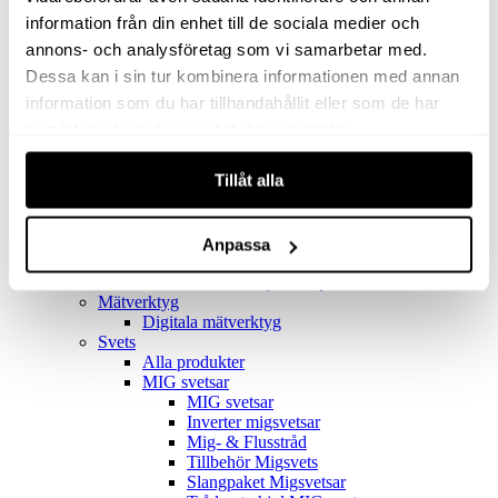
Filter
Golv- & Kombinationsmunstycke
information från din enhet till de sociala medier och
Munstycke
annons- och analysföretag som vi samarbetar med.
Motor
Dessa kan i sin tur kombinera informationen med annan
Reservdelar dammsugare
Rör & handtag
information som du har tillhandahållit eller som de har
Städset komplett
samlat in när du har använt deras tjänster.
Skarvdon
Tillbehör Ventos
Tillåt alla
Uppsamlingspåsar
Elverk
Alla produkter
Elverk
Anpassa
Tillbehör Geko Elverk
Tillbehör Honda ljuddämpade elverk
Mätverktyg
Digitala mätverktyg
Svets
Alla produkter
MIG svetsar
MIG svetsar
Inverter migsvetsar
Mig- & Flusstråd
Tillbehör Migsvets
Slangpaket Migsvetsar