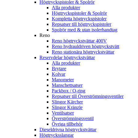
Högtryckspistoler & Spolrör
Alla produkter
Högtryckspistoler & Spolrör
Kompletta högtryckspistoler
Repsatser till högtryckspistoler
Spolrör med & utan isolerhandtag
Reno
Reno högtryckstvättar 400V
Reno hydrauldriven högtryckstvätt
Reno stationära högtryckstvättar
Reservdelar högtryckstvättar
Alla produkter
Brytare
Kolvar
Manometer
Manschettsatser
Packbox / O-ring
Repsatser till Överströmningsventiler
Slingor Kärcher
Slingor Kränzle
Ventilsatser
Överströmningsventil
Övriga tillbehör
Dieseldrivna högtryckstvättar
Högtrycksslangar