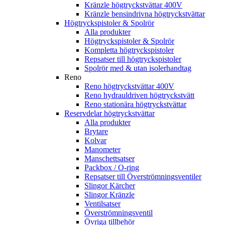
Kränzle högtryckstvättar 400V
Kränzle bensindrivna högtryckstvättar
Högtryckspistoler & Spolrör
Alla produkter
Högtryckspistoler & Spolrör
Kompletta högtryckspistoler
Repsatser till högtryckspistoler
Spolrör med & utan isolerhandtag
Reno
Reno högtryckstvättar 400V
Reno hydrauldriven högtryckstvätt
Reno stationära högtryckstvättar
Reservdelar högtryckstvättar
Alla produkter
Brytare
Kolvar
Manometer
Manschettsatser
Packbox / O-ring
Repsatser till Överströmningsventiler
Slingor Kärcher
Slingor Kränzle
Ventilsatser
Överströmningsventil
Övriga tillbehör