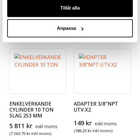
Tillåt alla
100
Slaglängd
Anpassa
Relaterade produkter
ENKELVERKANDE
ADAPTER 3/8″NPT
CYLINDER 10 TON
UTV.X2
SLAG 253 MM
149
kr
exkl moms
5 811
kr
exkl moms
(
186.25
kr
inkl moms)
(
7 263.75
kr
inkl moms)