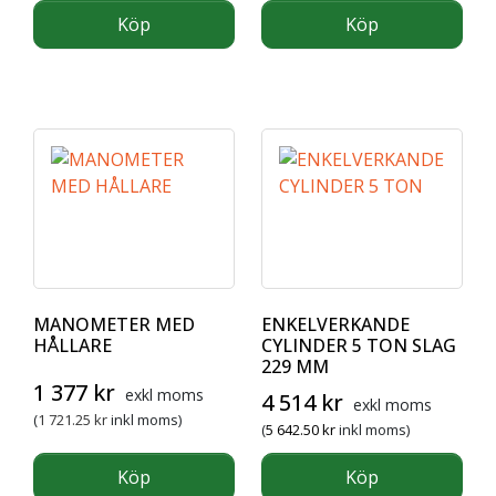
Köp
Köp
MANOMETER MED
ENKELVERKANDE
HÅLLARE
CYLINDER 5 TON SLAG
229 MM
Det ursprungliga priset var: 1 607 kr.
Det nuvarande priset är: 1 377 kr.
1 377
kr
exkl moms
4 514
kr
exkl moms
(
1 721.25
kr
inkl moms)
(
5 642.50
kr
inkl moms)
Köp
Köp