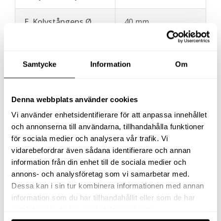
E. Kolvstångens Ø
40 mm
F. Sadelns ytter Ø
30 mm
Samtycke
Information
Om
G. Avstånd
cylinderbotten till
28 mm
oljeinlopp
Denna webbplats använder cookies
Vi använder enhetsidentifierare för att anpassa innehållet
H. Avstånd
och annonserna till användarna, tillhandahålla funktioner
cylindertoppen till
42 mm
för sociala medier och analysera vår trafik. Vi
oljeutlopp
vidarebefordrar även sådana identifierare och annan
information från din enhet till de sociala medier och
annons- och analysföretag som vi samarbetar med.
Dessa kan i sin tur kombinera informationen med annan
information som du har tillhandahållit eller som de har
20
Kapacitet
samlat in när du har använt deras tjänster.