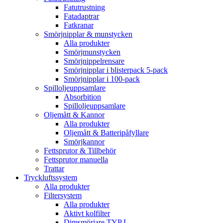
Fatutrustning
Fatadaptrar
Fatkranar
Smörjnipplar & munstycken
Alla produkter
Smörjmunstycken
Smörjnippelrensare
Smörjnipplar i blisterpack 5-pack
Smörjnipplar i 100-pack
Spilloljeuppsamlare
Absorbition
Spilloljeuppsamlare
Oljemått & Kannor
Alla produkter
Oljemått & Batteripåfyllare
Smörjkannor
Fettsprutor & Tillbehör
Fettsprutor manuella
Trattar
Tryckluftssystem
Alla produkter
Filtersystem
Alla produkter
Aktivt kolfilter
Dimsmörjare TYP L