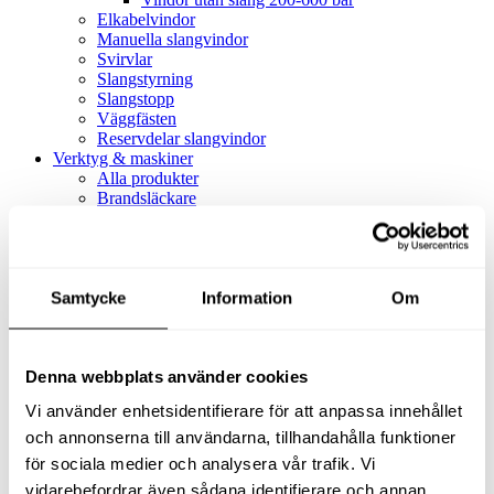
Elkabelvindor
Manuella slangvindor
Svirvlar
Slangstyrning
Slangstopp
Väggfästen
Reservdelar slangvindor
Verktyg & maskiner
Alla produkter
Brandsläckare
Alla produkter
Brandsläckare
Tillbehör brandsläckare
Dammsugare
Samtycke
Alla produkter
Information
Om
Slang & Tillbehör
Slang metervara
Slang komplett
Denna webbplats använder cookies
Slangfäste
Textil- & Våtdammsugare
Vi använder enhetsidentifierare för att anpassa innehållet
Textil- & Våtdammsugare
Tillbehör Textil- & våtdammsugare
och annonserna till användarna, tillhandahålla funktioner
Adaptrar
för sociala medier och analysera vår trafik. Vi
Dammsugare
vidarebefordrar även sådana identifierare och annan