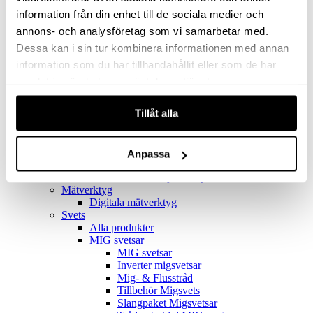
Filter
Golv- & Kombinationsmunstycke
information från din enhet till de sociala medier och
Munstycke
annons- och analysföretag som vi samarbetar med.
Motor
Dessa kan i sin tur kombinera informationen med annan
Reservdelar dammsugare
Rör & handtag
information som du har tillhandahållit eller som de har
Städset komplett
samlat in när du har använt deras tjänster.
Skarvdon
Tillbehör Ventos
Tillåt alla
Uppsamlingspåsar
Elverk
Alla produkter
Elverk
Anpassa
Tillbehör Geko Elverk
Tillbehör Honda ljuddämpade elverk
Mätverktyg
Digitala mätverktyg
Svets
Alla produkter
MIG svetsar
MIG svetsar
Inverter migsvetsar
Mig- & Flusstråd
Tillbehör Migsvets
Slangpaket Migsvetsar