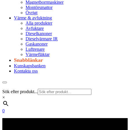
Magnetborrmaskiner
Montörsmattor
Övrigt
Värme & avfuktning
Alla produkter
Avfuktare
Dieselkanoner
Dieselvärmare IR
Gaskanoner
Luftrenare
Värmefläktar
Snabblänkar
Kunskapsbanken
Kontakta oss
Sök efter produkt...
×
0
Frakt 179 kr
Fraktfritt från 1800 kr exkl. moms