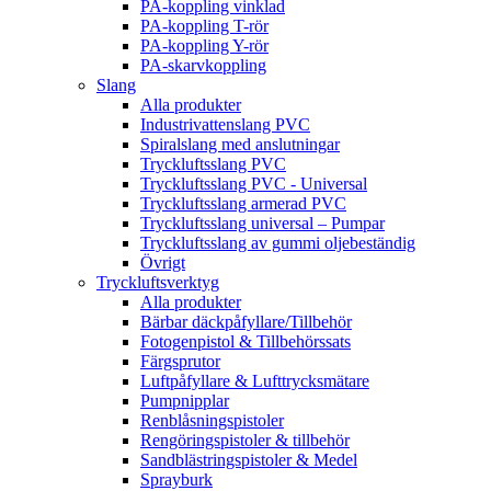
PA-koppling vinklad
PA-koppling T-rör
PA-koppling Y-rör
PA-skarvkoppling
Slang
Alla produkter
Industrivattenslang PVC
Spiralslang med anslutningar
Tryckluftsslang PVC
Tryckluftsslang PVC - Universal
Tryckluftsslang armerad PVC
Tryckluftsslang universal – Pumpar
Tryckluftsslang av gummi oljebeständig
Övrigt
Tryckluftsverktyg
Alla produkter
Bärbar däckpåfyllare/Tillbehör
Fotogenpistol & Tillbehörssats
Färgsprutor
Luftpåfyllare & Lufttrycksmätare
Pumpnipplar
Renblåsningspistoler
Rengöringspistoler & tillbehör
Sandblästringspistoler & Medel
Sprayburk