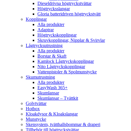
Dieseldrivna högtryckstvättar
Högtrycksslangar
Gloria batteridriven högtryckstvätt
Kopplingar
Alla produkter
Adaptrar
Högtryckskopplingar
Skruvkopplingar, Nipplar & Svirvlar
Lågtrycksutrustning
Alla produkter
Borstar & Skaft
Kamlock Lågtryckskopplingar
Nito Lågtryckskopplingar
Vattenpistoler & Spolmunstycke
Skumutrustning
Alla produkter
EasyWash 365+
Skumlansar
Skumlansar – Tvättkit
Golvtvättar
Hotbox
Kloakdysor & Kloakslangar
Munstycke
Skensystem, tvätthallsbommar & draperi
Tillbehör till högtryckstvättar