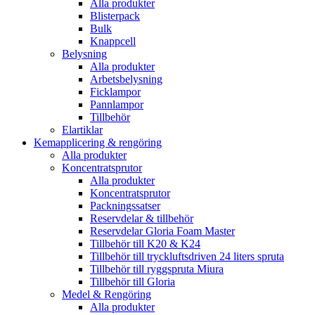
Alla produkter
Blisterpack
Bulk
Knappcell
Belysning
Alla produkter
Arbetsbelysning
Ficklampor
Pannlampor
Tillbehör
Elartiklar
Kemapplicering & rengöring
Alla produkter
Koncentratsprutor
Alla produkter
Koncentratsprutor
Packningssatser
Reservdelar & tillbehör
Reservdelar Gloria Foam Master
Tillbehör till K20 & K24
Tillbehör till tryckluftsdriven 24 liters spruta
Tillbehör till ryggspruta Miura
Tillbehör till Gloria
Medel & Rengöring
Alla produkter