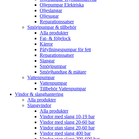
Oljepumpar Elektriska
Oljeslangar
Oljesugar
Reparationssatser
Smörjpumpar & tillbehör
Alla produkter
Fat- & följelock
Kärror
Påfyllningspumpar för fett
Reparationssatser
Slangar
Smörjpumpar
Smörjhandtag & mätare
Vattenpumpar
Vattenpumpar
Tillbehör Vattenpumpar
Vindor & slanghantering
Alla produkter
Slangvindor
Alla produkter
Vindor med slang 10-19 bar
Vindor med slang 20-60 bar
Vindor utan slang 20-60 bar
Vindor med slang 400 bar
Vindor utan slang 200-600 bar