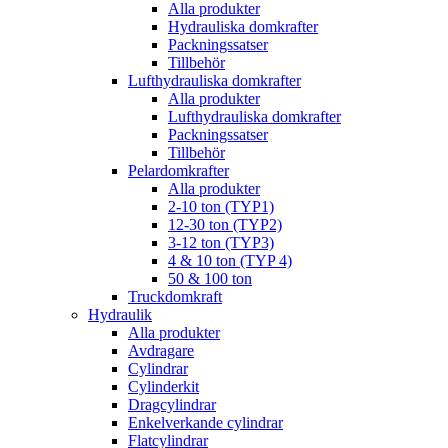
Alla produkter
Hydrauliska domkrafter
Packningssatser
Tillbehör
Lufthydrauliska domkrafter
Alla produkter
Lufthydrauliska domkrafter
Packningssatser
Tillbehör
Pelardomkrafter
Alla produkter
2-10 ton (TYP1)
12-30 ton (TYP2)
3-12 ton (TYP3)
4 & 10 ton (TYP 4)
50 & 100 ton
Truckdomkraft
Hydraulik
Alla produkter
Avdragare
Cylindrar
Cylinderkit
Dragcylindrar
Enkelverkande cylindrar
Flatcylindrar