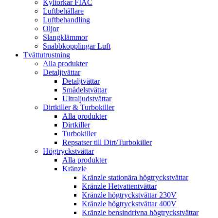
Kyltorkar FIAC
Luftbehållare
Luftbehandling
Oljor
Slangklämmor
Snabbkopplingar Luft
Tvättutrustning
Alla produkter
Detaljtvättar
Detaljtvättar
Smådelstvättar
Ultraljudstvättar
Dirtkiller & Turbokiller
Alla produkter
Dirtkiller
Turbokiller
Repsatser till Dirt/Turbokiller
Högtryckstvättar
Alla produkter
Kränzle
Kränzle stationära högtryckstvättar
Kränzle Hetvattentvättar
Kränzle högtryckstvättar 230V
Kränzle högtryckstvättar 400V
Kränzle bensindrivna högtryckstvättar