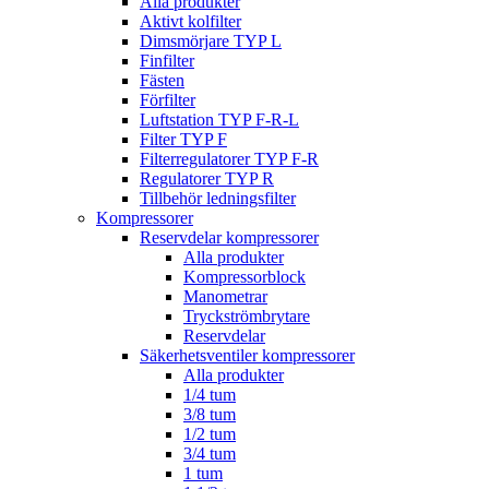
Alla produkter
Aktivt kolfilter
Dimsmörjare TYP L
Finfilter
Fästen
Förfilter
Luftstation TYP F-R-L
Filter TYP F
Filterregulatorer TYP F-R
Regulatorer TYP R
Tillbehör ledningsfilter
Kompressorer
Reservdelar kompressorer
Alla produkter
Kompressorblock
Manometrar
Tryckströmbrytare
Reservdelar
Säkerhetsventiler kompressorer
Alla produkter
1/4 tum
3/8 tum
1/2 tum
3/4 tum
1 tum