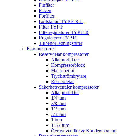
Finfilter
Fästen
Förfilter
Luftstation TYP F-R-L
Filter TYP F
Filterregulatorer TYP F-R
Regulatorer TYP R
Tillbehör ledningsfilter
Kompressorer
Reservdelar kompressorer
Alla produkter
Kompressorblock
Manometrar
Tryckströmbrytare
Reservdelar
Säkerhetsventiler kompressorer
Alla produkter
1/4 tum
3/8 tum
1/2 tum
3/4 tum
1 tum
1 1/2 tum
Övriga ventiler & Kondenskranar