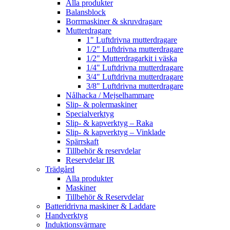
Alla produkter
Balansblock
Borrmaskiner & skruvdragare
Mutterdragare
1" Luftdrivna mutterdragare
1/2" Luftdrivna mutterdragare
1/2" Mutterdragarkit i väska
1/4" Luftdrivna mutterdragare
3/4" Luftdrivna mutterdragare
3/8" Luftdrivna mutterdragare
Nålhacka / Mejselhammare
Slip- & polermaskiner
Specialverktyg
Slip- & kapverktyg – Raka
Slip- & kapverktyg – Vinklade
Spärrskaft
Tillbehör & reservdelar
Reservdelar IR
Trädgård
Alla produkter
Maskiner
Tillbehör & Reservdelar
Batteridrivna maskiner & Laddare
Handverktyg
Induktionsvärmare