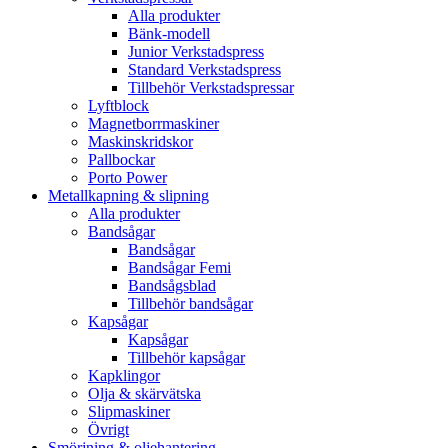
Alla produkter
Bänk-modell
Junior Verkstadspress
Standard Verkstadspress
Tillbehör Verkstadspressar
Lyftblock
Magnetborrmaskiner
Maskinskridskor
Pallbockar
Porto Power
Metallkapning & slipning
Alla produkter
Bandsågar
Bandsågar
Bandsågar Femi
Bandsågsblad
Tillbehör bandsågar
Kapsågar
Kapsågar
Tillbehör kapsågar
Kapklingor
Olja & skärvätska
Slipmaskiner
Övrigt
Smörjning & oljehantering