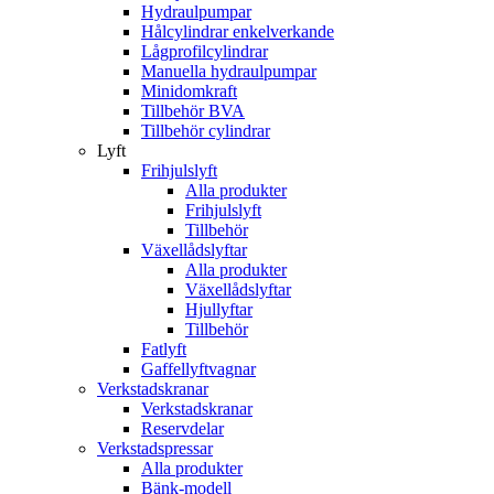
Hydraulpumpar
Hålcylindrar enkelverkande
Lågprofilcylindrar
Manuella hydraulpumpar
Minidomkraft
Tillbehör BVA
Tillbehör cylindrar
Lyft
Frihjulslyft
Alla produkter
Frihjulslyft
Tillbehör
Växellådslyftar
Alla produkter
Växellådslyftar
Hjullyftar
Tillbehör
Fatlyft
Gaffellyftvagnar
Verkstadskranar
Verkstadskranar
Reservdelar
Verkstadspressar
Alla produkter
Bänk-modell