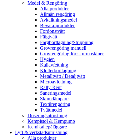
Medel & Rengöring
Alla produkter
Allmän rengöring
Avkalkningsmedel
Bevara-produkter
Fordonstvätt
Fälgtvätt
Färgborttagning/Strippning
Grovrengöring manuell
Grovrengöring för skurmaskiner
Hygien
Kallavfettning
Klotterborttagning
Metalltvätt / Detaljtvätt
Microavfettning
Rally-Rent
Saneringsmedel
Skumdämpare
Textilrengöring
Tvättmedel
Doseringsutrustning
Kempistol & Kempump
Kemikaliepåläggare
Lyft & verkstadsutrustning
Alla produkter