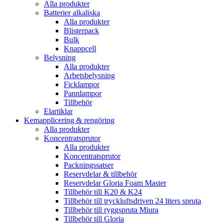
Alla produkter
Batterier alkaliska
Alla produkter
Blisterpack
Bulk
Knappcell
Belysning
Alla produkter
Arbetsbelysning
Ficklampor
Pannlampor
Tillbehör
Elartiklar
Kemapplicering & rengöring
Alla produkter
Koncentratsprutor
Alla produkter
Koncentratsprutor
Packningssatser
Reservdelar & tillbehör
Reservdelar Gloria Foam Master
Tillbehör till K20 & K24
Tillbehör till tryckluftsdriven 24 liters spruta
Tillbehör till ryggspruta Miura
Tillbehör till Gloria