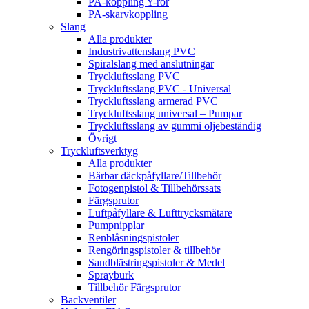
PA-koppling Y-rör
PA-skarvkoppling
Slang
Alla produkter
Industrivattenslang PVC
Spiralslang med anslutningar
Tryckluftsslang PVC
Tryckluftsslang PVC - Universal
Tryckluftsslang armerad PVC
Tryckluftsslang universal – Pumpar
Tryckluftsslang av gummi oljebeständig
Övrigt
Tryckluftsverktyg
Alla produkter
Bärbar däckpåfyllare/Tillbehör
Fotogenpistol & Tillbehörssats
Färgsprutor
Luftpåfyllare & Lufttrycksmätare
Pumpnipplar
Renblåsningspistoler
Rengöringspistoler & tillbehör
Sandblästringspistoler & Medel
Sprayburk
Tillbehör Färgsprutor
Backventiler