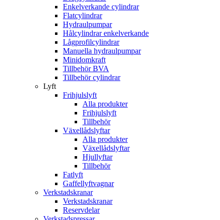
Enkelverkande cylindrar
Flatcylindrar
Hydraulpumpar
Hålcylindrar enkelverkande
Lågprofilcylindrar
Manuella hydraulpumpar
Minidomkraft
Tillbehör BVA
Tillbehör cylindrar
Lyft
Frihjulslyft
Alla produkter
Frihjulslyft
Tillbehör
Växellådslyftar
Alla produkter
Växellådslyftar
Hjullyftar
Tillbehör
Fatlyft
Gaffellyftvagnar
Verkstadskranar
Verkstadskranar
Reservdelar
Verkstadspressar