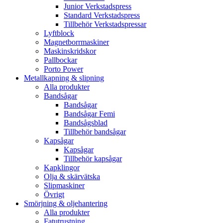
Junior Verkstadspress
Standard Verkstadspress
Tillbehör Verkstadspressar
Lyftblock
Magnetborrmaskiner
Maskinskridskor
Pallbockar
Porto Power
Metallkapning & slipning
Alla produkter
Bandsågar
Bandsågar
Bandsågar Femi
Bandsågsblad
Tillbehör bandsågar
Kapsågar
Kapsågar
Tillbehör kapsågar
Kapklingor
Olja & skärvätska
Slipmaskiner
Övrigt
Smörjning & oljehantering
Alla produkter
Fatutrustning