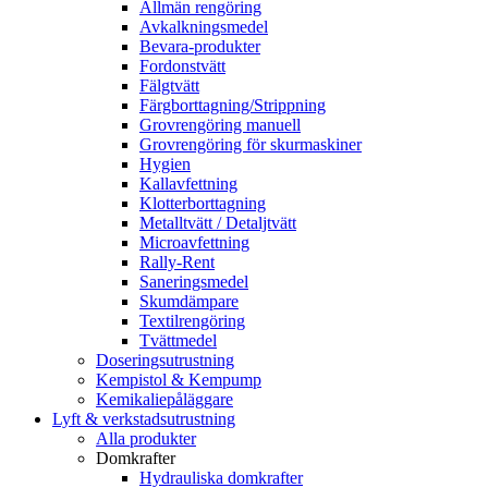
Allmän rengöring
Avkalkningsmedel
Bevara-produkter
Fordonstvätt
Fälgtvätt
Färgborttagning/Strippning
Grovrengöring manuell
Grovrengöring för skurmaskiner
Hygien
Kallavfettning
Klotterborttagning
Metalltvätt / Detaljtvätt
Microavfettning
Rally-Rent
Saneringsmedel
Skumdämpare
Textilrengöring
Tvättmedel
Doseringsutrustning
Kempistol & Kempump
Kemikaliepåläggare
Lyft & verkstadsutrustning
Alla produkter
Domkrafter
Hydrauliska domkrafter