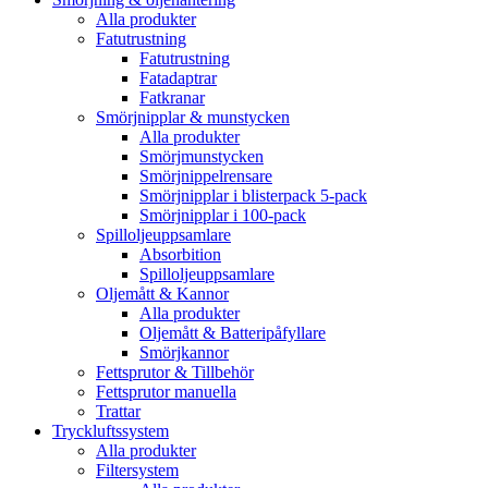
Alla produkter
Fatutrustning
Fatutrustning
Fatadaptrar
Fatkranar
Smörjnipplar & munstycken
Alla produkter
Smörjmunstycken
Smörjnippelrensare
Smörjnipplar i blisterpack 5-pack
Smörjnipplar i 100-pack
Spilloljeuppsamlare
Absorbition
Spilloljeuppsamlare
Oljemått & Kannor
Alla produkter
Oljemått & Batteripåfyllare
Smörjkannor
Fettsprutor & Tillbehör
Fettsprutor manuella
Trattar
Tryckluftssystem
Alla produkter
Filtersystem