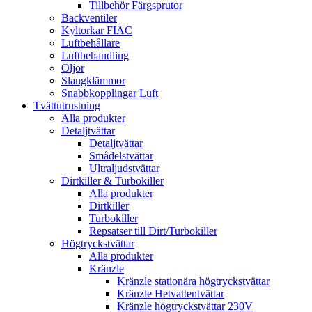
Tillbehör Färgsprutor
Backventiler
Kyltorkar FIAC
Luftbehållare
Luftbehandling
Oljor
Slangklämmor
Snabbkopplingar Luft
Tvättutrustning
Alla produkter
Detaljtvättar
Detaljtvättar
Smådelstvättar
Ultraljudstvättar
Dirtkiller & Turbokiller
Alla produkter
Dirtkiller
Turbokiller
Repsatser till Dirt/Turbokiller
Högtryckstvättar
Alla produkter
Kränzle
Kränzle stationära högtryckstvättar
Kränzle Hetvattentvättar
Kränzle högtryckstvättar 230V