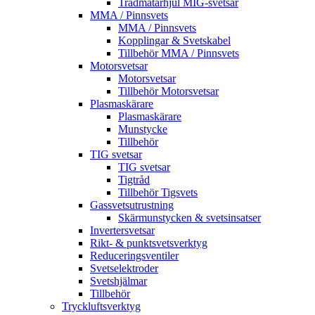
Trådmatarhjul MIG-svetsar
MMA / Pinnsvets
MMA / Pinnsvets
Kopplingar & Svetskabel
Tillbehör MMA / Pinnsvets
Motorsvetsar
Motorsvetsar
Tillbehör Motorsvetsar
Plasmaskärare
Plasmaskärare
Munstycke
Tillbehör
TIG svetsar
TIG svetsar
Tigtråd
Tillbehör Tigsvets
Gassvetsutrustning
Skärmunstycken & svetsinsatser
Invertersvetsar
Rikt- & punktsvetsverktyg
Reduceringsventiler
Svetselektroder
Svetshjälmar
Tillbehör
Tryckluftsverktyg