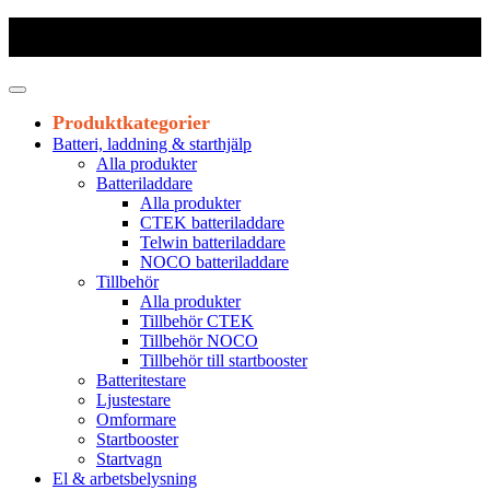
Frakt 179 kr
|
Fraktfritt från 1800 kr exkl. moms
|
Leveranstid 1-3
arbetsdagar
Produktkategorier
Batteri, laddning & starthjälp
Alla produkter
Batteriladdare
Alla produkter
CTEK batteriladdare
Telwin batteriladdare
NOCO batteriladdare
Tillbehör
Alla produkter
Tillbehör CTEK
Tillbehör NOCO
Tillbehör till startbooster
Batteritestare
Ljustestare
Omformare
Startbooster
Startvagn
El & arbetsbelysning