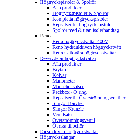
Högtryckspistoler & Spolrör
Alla produkter
Högtryckspistoler & Spolrör
Kompletta högtryckspistoler
Repsatser till högtryckspistoler
Spolrör med & utan isolerhandtag
Reno
Reno högtryckstvättar 400V
Reno hydrauldriven högtryckstvätt
Reno stationära högtryckstvättar
Reservdelar högtryckstvättar
Alla produkter
Brytare
Kolvar
Manometer
Manschettsatser
Packbox / O-ring
Repsatser till Överströmningsventiler
Slingor Kärcher
Slingor Kränzle
Ventilsatser
Överströmningsventil
Övriga tillbehör
Dieseldrivna högtryckstvättar
Högtrycksslangar