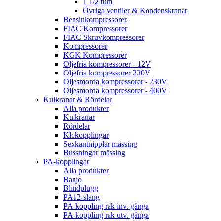
1 1/2 tum
Övriga ventiler & Kondenskranar
Bensinkompressorer
FIAC Kompressorer
FIAC Skruvkompressorer
Kompressorer
KGK Kompressorer
Oljefria kompressorer - 12V
Oljefria kompressorer 230V
Oljesmorda kompressorer - 230V
Oljesmorda kompressorer - 400V
Kulkranar & Rördelar
Alla produkter
Kulkranar
Rördelar
Klokopplingar
Sexkantnipplar mässing
Bussningar mässing
PA-kopplingar
Alla produkter
Banjo
Blindplugg
PA12-slang
PA-koppling rak inv. gänga
PA-koppling rak utv. gänga