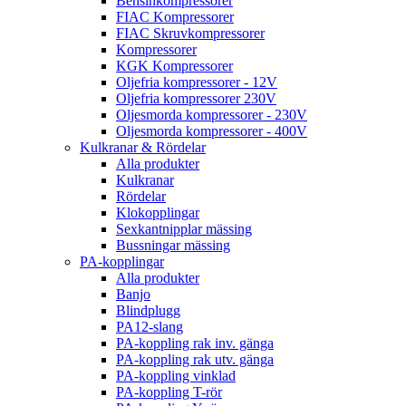
Bensinkompressorer
FIAC Kompressorer
FIAC Skruvkompressorer
Kompressorer
KGK Kompressorer
Oljefria kompressorer - 12V
Oljefria kompressorer 230V
Oljesmorda kompressorer - 230V
Oljesmorda kompressorer - 400V
Kulkranar & Rördelar
Alla produkter
Kulkranar
Rördelar
Klokopplingar
Sexkantnipplar mässing
Bussningar mässing
PA-kopplingar
Alla produkter
Banjo
Blindplugg
PA12-slang
PA-koppling rak inv. gänga
PA-koppling rak utv. gänga
PA-koppling vinklad
PA-koppling T-rör