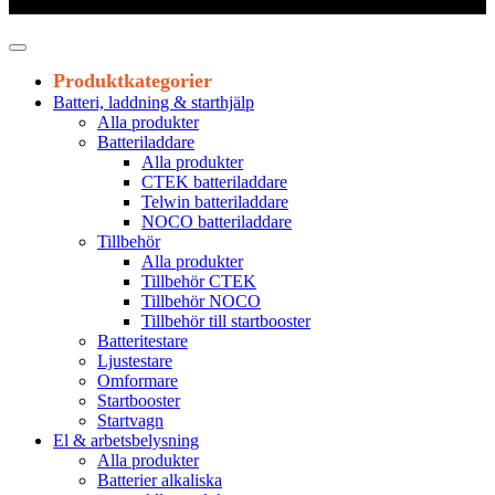
Leveranstid 1-3 arbetsdagar
Produktkategorier
Batteri, laddning & starthjälp
Alla produkter
Batteriladdare
Alla produkter
CTEK batteriladdare
Telwin batteriladdare
NOCO batteriladdare
Tillbehör
Alla produkter
Tillbehör CTEK
Tillbehör NOCO
Tillbehör till startbooster
Batteritestare
Ljustestare
Omformare
Startbooster
Startvagn
El & arbetsbelysning
Alla produkter
Batterier alkaliska