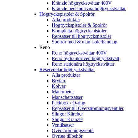
Kränzle högtryckstvättar 400V
Kränzle bensindrivna högtryckstvättar
Högtryckspistoler & Spolrör
Alla produkter
Högtryckspistoler & Spolrör
Kompletta högtryckspistoler
Repsatser till högtryckspistoler
Spolrör med & utan isolerhandtag
Reno
Reno högtryckstvättar 400V
Reno hydrauldriven högtryckstvätt
Reno stationära högtryckstvättar
Reservdelar högtryckstvättar
Alla produkter
Brytare
Kolvar
Manometer
Manschettsatser
Packbox / O-ring
Repsatser till Överströmningsventiler
Slingor Kärcher
Slingor Kränzle
Ventilsatser
Överströmningsventil
Övriga tillbehör