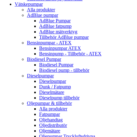
Vätskepumpar
Alla produkter
AdBlue pumpar
AdBlue Pumpar
AdBlue fatpump
AdBlue mätverktyg
Tillbehör AdBlue pumpar
Bensinpumpar - ATEX
Bensinpumpar ATEX
Bensinpump - Tillbehör - ATEX
Biodiesel Pumpar
Biodiesel Pumpar
Biodiesel pump - tillbehör
Dieselpumpar
Dieselpumpar
Dunk / Fatpump
Dieselmätare
Dieselpump tillbehör
Oljepumpar & tillbehör
Alla produkter
Fatpumpar
Oljehandtag
Oljedistributör
Oljemätare
Oljepumpar Tryckluftsdrivna