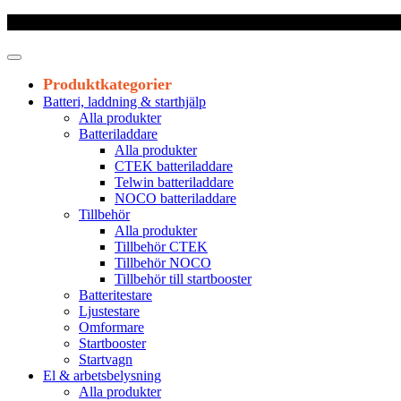
Frakt 179 kr
|
Fraktfritt från 1800 kr exkl. moms
|
Leveranstid 1-3 arb
Produktkategorier
Batteri, laddning & starthjälp
Alla produkter
Batteriladdare
Alla produkter
CTEK batteriladdare
Telwin batteriladdare
NOCO batteriladdare
Tillbehör
Alla produkter
Tillbehör CTEK
Tillbehör NOCO
Tillbehör till startbooster
Batteritestare
Ljustestare
Omformare
Startbooster
Startvagn
El & arbetsbelysning
Alla produkter