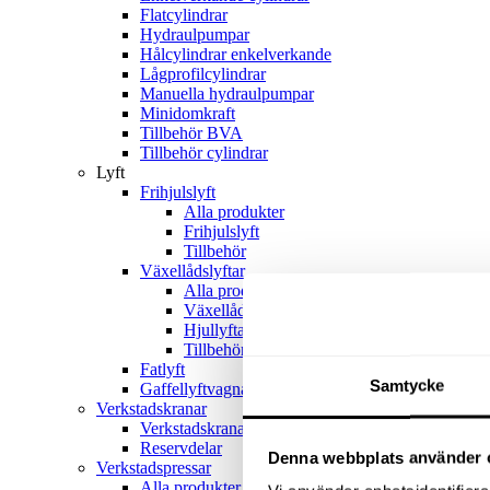
Flatcylindrar
Hydraulpumpar
Hålcylindrar enkelverkande
Lågprofilcylindrar
Manuella hydraulpumpar
Minidomkraft
Tillbehör BVA
Tillbehör cylindrar
Lyft
Frihjulslyft
Alla produkter
Frihjulslyft
Tillbehör
Växellådslyftar
Alla produkter
Växellådslyftar
Hjullyftar
Tillbehör
Fatlyft
Samtycke
Gaffellyftvagnar
Verkstadskranar
Verkstadskranar
Reservdelar
Denna webbplats använder 
Verkstadspressar
Alla produkter