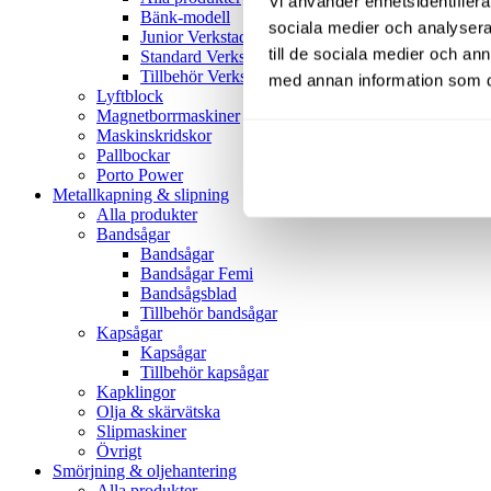
Vi använder enhetsidentifierar
Bänk-modell
sociala medier och analysera 
Junior Verkstadspress
till de sociala medier och a
Standard Verkstadspress
Tillbehör Verkstadspressar
med annan information som du 
Lyftblock
Magnetborrmaskiner
Maskinskridskor
Pallbockar
Porto Power
Metallkapning & slipning
Alla produkter
Bandsågar
Bandsågar
Bandsågar Femi
Bandsågsblad
Tillbehör bandsågar
Kapsågar
Kapsågar
Tillbehör kapsågar
Kapklingor
Olja & skärvätska
Slipmaskiner
Övrigt
Smörjning & oljehantering
Alla produkter