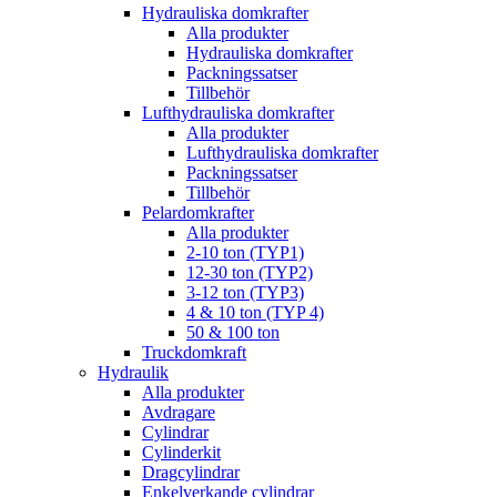
Hydrauliska domkrafter
Alla produkter
Hydrauliska domkrafter
Packningssatser
Tillbehör
Lufthydrauliska domkrafter
Alla produkter
Lufthydrauliska domkrafter
Packningssatser
Tillbehör
Pelardomkrafter
Alla produkter
2-10 ton (TYP1)
12-30 ton (TYP2)
3-12 ton (TYP3)
4 & 10 ton (TYP 4)
50 & 100 ton
Truckdomkraft
Hydraulik
Alla produkter
Avdragare
Cylindrar
Cylinderkit
Dragcylindrar
Enkelverkande cylindrar