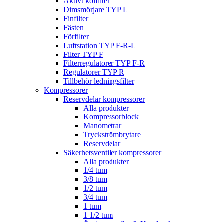
Aktivt kolfilter
Dimsmörjare TYP L
Finfilter
Fästen
Förfilter
Luftstation TYP F-R-L
Filter TYP F
Filterregulatorer TYP F-R
Regulatorer TYP R
Tillbehör ledningsfilter
Kompressorer
Reservdelar kompressorer
Alla produkter
Kompressorblock
Manometrar
Tryckströmbrytare
Reservdelar
Säkerhetsventiler kompressorer
Alla produkter
1/4 tum
3/8 tum
1/2 tum
3/4 tum
1 tum
1 1/2 tum