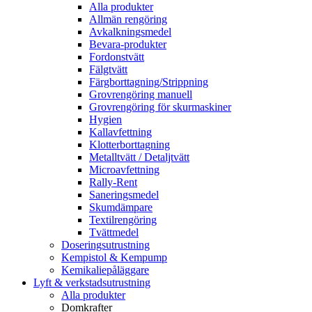
Alla produkter
Allmän rengöring
Avkalkningsmedel
Bevara-produkter
Fordonstvätt
Fälgtvätt
Färgborttagning/Strippning
Grovrengöring manuell
Grovrengöring för skurmaskiner
Hygien
Kallavfettning
Klotterborttagning
Metalltvätt / Detaljtvätt
Microavfettning
Rally-Rent
Saneringsmedel
Skumdämpare
Textilrengöring
Tvättmedel
Doseringsutrustning
Kempistol & Kempump
Kemikaliepåläggare
Lyft & verkstadsutrustning
Alla produkter
Domkrafter