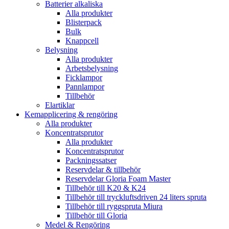
Batterier alkaliska
Alla produkter
Blisterpack
Bulk
Knappcell
Belysning
Alla produkter
Arbetsbelysning
Ficklampor
Pannlampor
Tillbehör
Elartiklar
Kemapplicering & rengöring
Alla produkter
Koncentratsprutor
Alla produkter
Koncentratsprutor
Packningssatser
Reservdelar & tillbehör
Reservdelar Gloria Foam Master
Tillbehör till K20 & K24
Tillbehör till tryckluftsdriven 24 liters spruta
Tillbehör till ryggspruta Miura
Tillbehör till Gloria
Medel & Rengöring