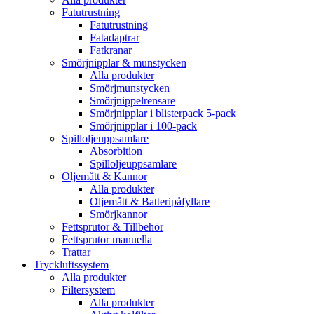
Fatutrustning
Fatutrustning
Fatadaptrar
Fatkranar
Smörjnipplar & munstycken
Alla produkter
Smörjmunstycken
Smörjnippelrensare
Smörjnipplar i blisterpack 5-pack
Smörjnipplar i 100-pack
Spilloljeuppsamlare
Absorbition
Spilloljeuppsamlare
Oljemått & Kannor
Alla produkter
Oljemått & Batteripåfyllare
Smörjkannor
Fettsprutor & Tillbehör
Fettsprutor manuella
Trattar
Tryckluftssystem
Alla produkter
Filtersystem
Alla produkter