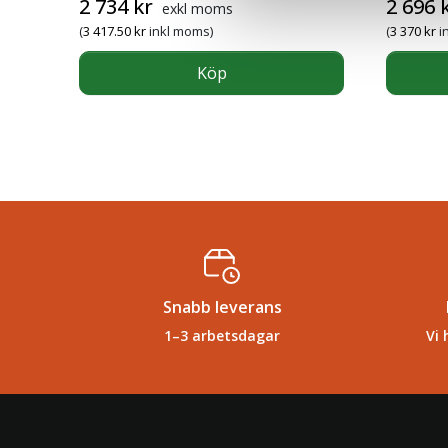
2 734
kr
2 696
exkl moms
(
3 417.50
kr
inkl moms)
(
3 370
kr
i
Köp
Snabb leverans
1–3 arbetsdagar
Vi 