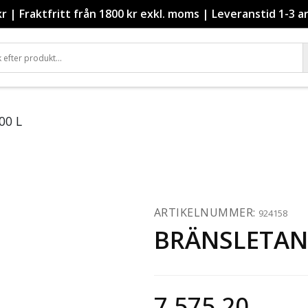
kr
|
Fraktfritt från 1800 kr exkl. moms
|
Leveranstid 1-3 a
00 L
ARTIKELNUMMER:
924158
BRÄNSLETANK
7 575.20