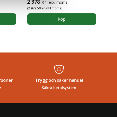
2 378
kr
exkl moms
(
2 972.50
kr
inkl moms)
Köp
rsoner
Trygg och säker handel
v
Säkra betalsystem