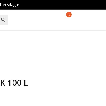
rbetsdagar
0
 100 L