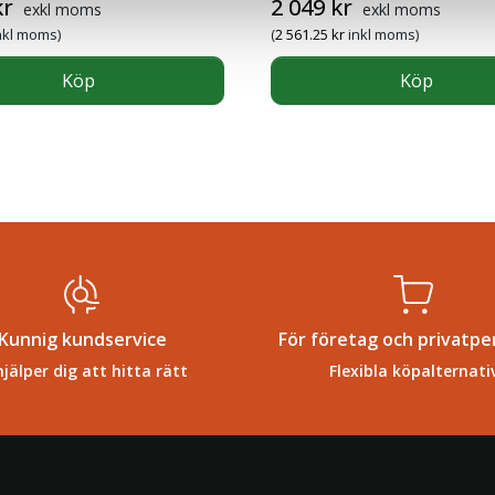
kr
2 049
kr
exkl moms
exkl moms
nkl moms)
(
2 561.25
kr
inkl moms)
Köp
Köp
Kunnig kundservice
För företag och privatpe
hjälper dig att hitta rätt
Flexibla köpalternati