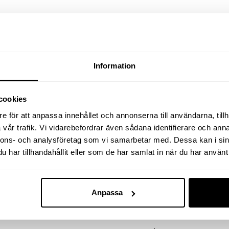
Relaterade produkter
Information
cookies
e för att anpassa innehållet och annonserna till användarna, tillh
vår trafik. Vi vidarebefordrar även sådana identifierare och anna
nnons- och analysföretag som vi samarbetar med. Dessa kan i sin
har tillhandahållit eller som de har samlat in när du har använt 
Anpassa
ASKIN 7802AKC
RAKSLIP 327-EU