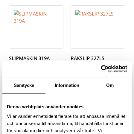
SLIPMASKIN 319A
RAKSLIP 327LS
7 220
kr
2 378
kr
exkl moms
exkl moms
(
9 025
kr
inkl moms)
(
2 972.50
kr
inkl moms)
Samtycke
Information
Om
Köp
Köp
Denna webbplats använder cookies
Vi använder enhetsidentifierare för att anpassa innehållet
och annonserna till användarna, tillhandahålla funktioner
för sociala medier och analysera vår trafik. Vi