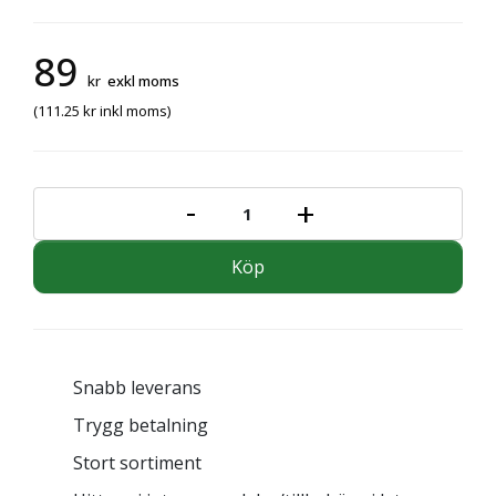
89
kr
exkl moms
(
111.25
kr
inkl moms)
-
+
BORSTMUNSTYCKE INV 45 MM m
Köp
Snabb leverans
Trygg betalning
Stort sortiment