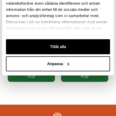
vidarebefordrar även sådana identifierare och annan
information från din enhet till de sociala medier och
annons- och analysföretag som vi samarbetar med.
Dessa kan i sin tur kombinera informationen med annan
information som du har tillhandahållit eller som de har
samlat in när du har använt deras tjänster.
MUTTERDRAGARE 1/2″
SLIPMASKIN 317A
2130XP
Tillåt alla
3 357
kr
2 683
kr
exkl moms
exkl moms
(
4 196.25
kr
inkl moms)
(
3 353.75
kr
inkl moms)
Anpassa
Köp
Köp