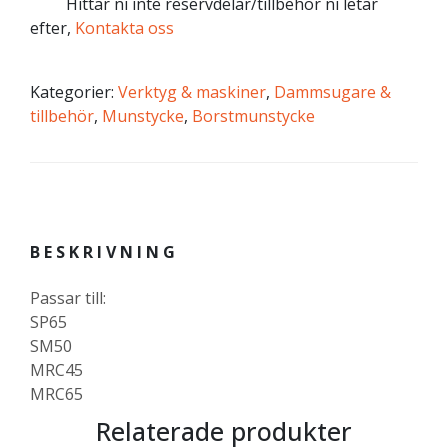
Hittar ni inte reservdelar/tillbehör ni letar
efter,
Kontakta oss
Kategorier:
Verktyg & maskiner
,
Dammsugare &
tillbehör
,
Munstycke
,
Borstmunstycke
BESKRIVNING
Passar till:
SP65
SM50
MRC45
MRC65
Relaterade produkter