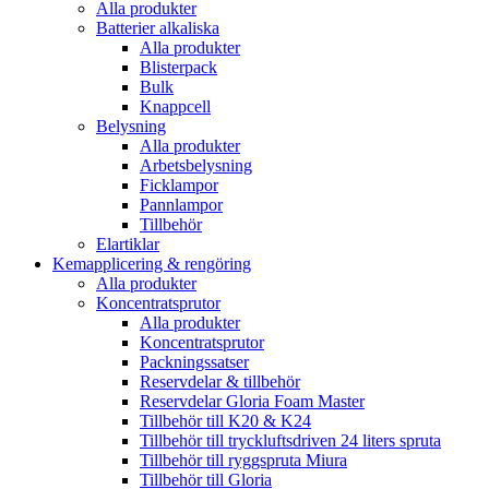
Alla produkter
Batterier alkaliska
Alla produkter
Blisterpack
Bulk
Knappcell
Belysning
Alla produkter
Arbetsbelysning
Ficklampor
Pannlampor
Tillbehör
Elartiklar
Kemapplicering & rengöring
Alla produkter
Koncentratsprutor
Alla produkter
Koncentratsprutor
Packningssatser
Reservdelar & tillbehör
Reservdelar Gloria Foam Master
Tillbehör till K20 & K24
Tillbehör till tryckluftsdriven 24 liters spruta
Tillbehör till ryggspruta Miura
Tillbehör till Gloria