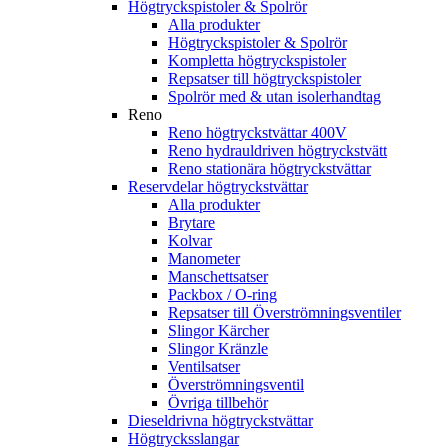
Högtryckspistoler & Spolrör
Alla produkter
Högtryckspistoler & Spolrör
Kompletta högtryckspistoler
Repsatser till högtryckspistoler
Spolrör med & utan isolerhandtag
Reno
Reno högtryckstvättar 400V
Reno hydrauldriven högtryckstvätt
Reno stationära högtryckstvättar
Reservdelar högtryckstvättar
Alla produkter
Brytare
Kolvar
Manometer
Manschettsatser
Packbox / O-ring
Repsatser till Överströmningsventiler
Slingor Kärcher
Slingor Kränzle
Ventilsatser
Överströmningsventil
Övriga tillbehör
Dieseldrivna högtryckstvättar
Högtrycksslangar