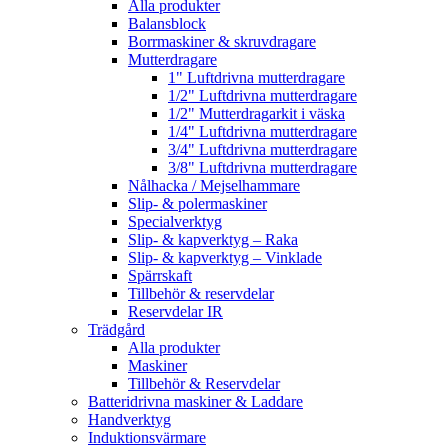
Alla produkter
Balansblock
Borrmaskiner & skruvdragare
Mutterdragare
1" Luftdrivna mutterdragare
1/2" Luftdrivna mutterdragare
1/2" Mutterdragarkit i väska
1/4" Luftdrivna mutterdragare
3/4" Luftdrivna mutterdragare
3/8" Luftdrivna mutterdragare
Nålhacka / Mejselhammare
Slip- & polermaskiner
Specialverktyg
Slip- & kapverktyg – Raka
Slip- & kapverktyg – Vinklade
Spärrskaft
Tillbehör & reservdelar
Reservdelar IR
Trädgård
Alla produkter
Maskiner
Tillbehör & Reservdelar
Batteridrivna maskiner & Laddare
Handverktyg
Induktionsvärmare