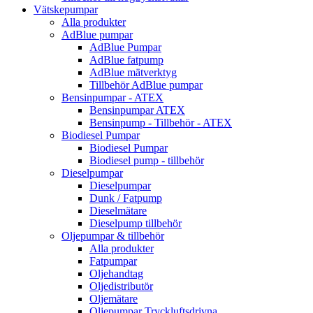
Vätskepumpar
Alla produkter
AdBlue pumpar
AdBlue Pumpar
AdBlue fatpump
AdBlue mätverktyg
Tillbehör AdBlue pumpar
Bensinpumpar - ATEX
Bensinpumpar ATEX
Bensinpump - Tillbehör - ATEX
Biodiesel Pumpar
Biodiesel Pumpar
Biodiesel pump - tillbehör
Dieselpumpar
Dieselpumpar
Dunk / Fatpump
Dieselmätare
Dieselpump tillbehör
Oljepumpar & tillbehör
Alla produkter
Fatpumpar
Oljehandtag
Oljedistributör
Oljemätare
Oljepumpar Tryckluftsdrivna