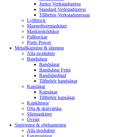
Junior Verkstadspress
Standard Verkstadspress
Tillbehör Verkstadspressar
Lyftblock
Magnetborrmaskiner
Maskinskridskor
Pallbockar
Porto Power
Metallkapning & slipning
Alla produkter
Bandsågar
Bandsågar
Bandsågar Femi
Bandsågsblad
Tillbehör bandsågar
Kapsågar
Kapsågar
Tillbehör kapsågar
Kapklingor
Olja & skärvätska
Slipmaskiner
Övrigt
Smörjning & oljehantering
Alla produkter
Fatutrustning