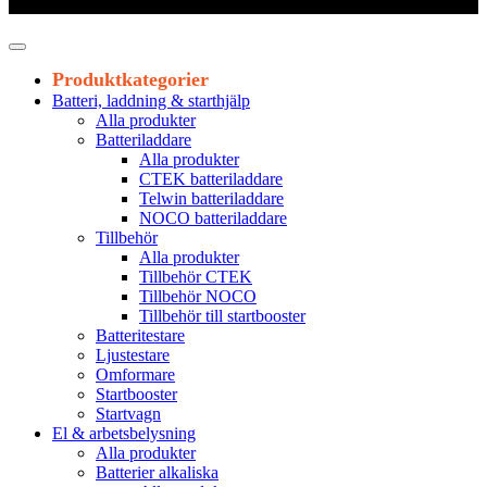
Leveranstid 1-3 arbetsdagar
Produktkategorier
Batteri, laddning & starthjälp
Alla produkter
Batteriladdare
Alla produkter
CTEK batteriladdare
Telwin batteriladdare
NOCO batteriladdare
Tillbehör
Alla produkter
Tillbehör CTEK
Tillbehör NOCO
Tillbehör till startbooster
Batteritestare
Ljustestare
Omformare
Startbooster
Startvagn
El & arbetsbelysning
Alla produkter
Batterier alkaliska