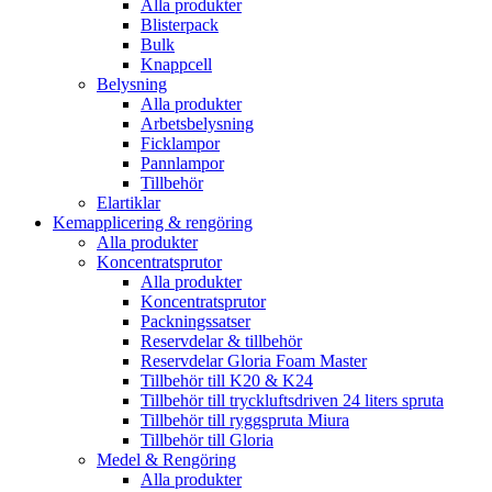
Alla produkter
Blisterpack
Bulk
Knappcell
Belysning
Alla produkter
Arbetsbelysning
Ficklampor
Pannlampor
Tillbehör
Elartiklar
Kemapplicering & rengöring
Alla produkter
Koncentratsprutor
Alla produkter
Koncentratsprutor
Packningssatser
Reservdelar & tillbehör
Reservdelar Gloria Foam Master
Tillbehör till K20 & K24
Tillbehör till tryckluftsdriven 24 liters spruta
Tillbehör till ryggspruta Miura
Tillbehör till Gloria
Medel & Rengöring
Alla produkter