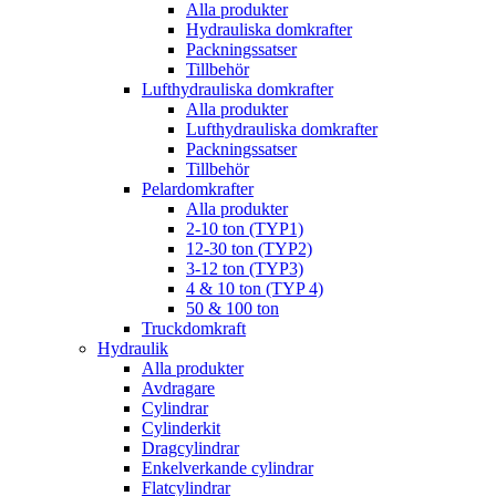
Alla produkter
Hydrauliska domkrafter
Packningssatser
Tillbehör
Lufthydrauliska domkrafter
Alla produkter
Lufthydrauliska domkrafter
Packningssatser
Tillbehör
Pelardomkrafter
Alla produkter
2-10 ton (TYP1)
12-30 ton (TYP2)
3-12 ton (TYP3)
4 & 10 ton (TYP 4)
50 & 100 ton
Truckdomkraft
Hydraulik
Alla produkter
Avdragare
Cylindrar
Cylinderkit
Dragcylindrar
Enkelverkande cylindrar
Flatcylindrar