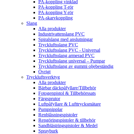
PA-koppling vinklad
PA-koppling T-rör
PA-koppling Y-rör
PA-skarvkoppling
Slang
Alla produkter
Industrivattenslang PVC
Spiralslang med anslutningar
Tryckluftsslang PVC
Tryckluftsslang PVC - Universal
Tryckluftsslang armerad PVC
Tryckluftsslang universal – Pumpar
Tryckluftsslang av gummi oljebeständig
Övrigt
Tryckluftsverktyg
Alla produkter
Bärbar däckpåfyllare/Tillbehör
Fotogenpistol & Tillbehörssats
Färgsprutor
Luftpåfyllare & Lufttrycksmätare
Pumpnipplar
Renblåsningspistoler
Rengöringspistoler & tillbehör
Sandblästringspistoler & Medel
Sprayburk