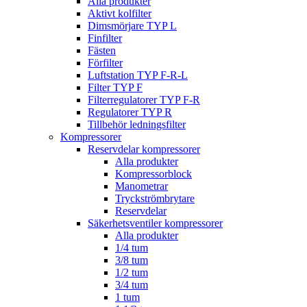
Alla produkter
Aktivt kolfilter
Dimsmörjare TYP L
Finfilter
Fästen
Förfilter
Luftstation TYP F-R-L
Filter TYP F
Filterregulatorer TYP F-R
Regulatorer TYP R
Tillbehör ledningsfilter
Kompressorer
Reservdelar kompressorer
Alla produkter
Kompressorblock
Manometrar
Tryckströmbrytare
Reservdelar
Säkerhetsventiler kompressorer
Alla produkter
1/4 tum
3/8 tum
1/2 tum
3/4 tum
1 tum