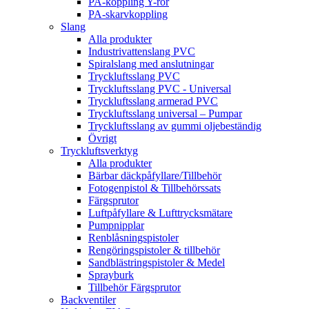
PA-koppling Y-rör
PA-skarvkoppling
Slang
Alla produkter
Industrivattenslang PVC
Spiralslang med anslutningar
Tryckluftsslang PVC
Tryckluftsslang PVC - Universal
Tryckluftsslang armerad PVC
Tryckluftsslang universal – Pumpar
Tryckluftsslang av gummi oljebeständig
Övrigt
Tryckluftsverktyg
Alla produkter
Bärbar däckpåfyllare/Tillbehör
Fotogenpistol & Tillbehörssats
Färgsprutor
Luftpåfyllare & Lufttrycksmätare
Pumpnipplar
Renblåsningspistoler
Rengöringspistoler & tillbehör
Sandblästringspistoler & Medel
Sprayburk
Tillbehör Färgsprutor
Backventiler