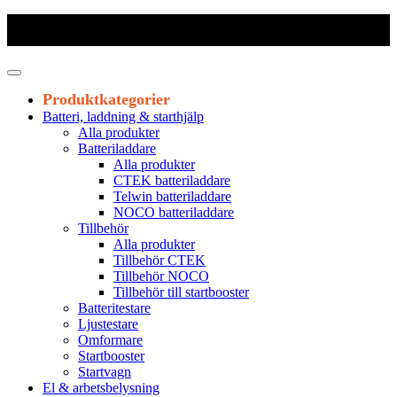
Frakt 179 kr
|
Fraktfritt från 1800 kr exkl. moms
|
Leveranstid 1-3
arbetsdagar
Produktkategorier
Batteri, laddning & starthjälp
Alla produkter
Batteriladdare
Alla produkter
CTEK batteriladdare
Telwin batteriladdare
NOCO batteriladdare
Tillbehör
Alla produkter
Tillbehör CTEK
Tillbehör NOCO
Tillbehör till startbooster
Batteritestare
Ljustestare
Omformare
Startbooster
Startvagn
El & arbetsbelysning