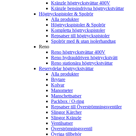
Kränzle högtryckstvättar 400V
Kränzle bensindrivna högtryckstvättar
Högtryckspistoler & Spolrör
Alla produkter
Högtryckspistoler & Spolrör
Kompletta högtryckspistoler
Repsatser till högtryckspistoler
Spolrör med & utan isolerhandtag
Reno
Reno högtryckstvättar 400V
Reno hydrauldriven högtryckstvätt
Reno stationära högtryckstvättar
Reservdelar högtryckstvättar
Alla produkter
Brytare
Kolvar
Manometer
Manschettsatser
Packbox / O-ring
Repsatser till Överströmningsventiler
Slingor Kärcher
Slingor Kränzle
Ventilsatser
Överströmningsventil
Övriga tillbehör