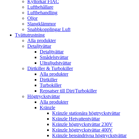
Kyltorkar FIAC
Luftbehållare
Luftbehandling
Oljor
Slangklämmor
Snabbkopplingar Luft
Tvättutrustning
Alla produkter
Detaljtvättar
Detaljtvättar
Smådelstvättar
Ultraljudstvättar
Dirtkiller & Turbokiller
Alla produkter
Dirtkiller
Turbokiller
Repsatser till Dirt/Turbokiller
Högtryckstvättar
Alla produkter
Kränzle
Kränzle stationära högtryckstvättar
Kränzle Hetvattentvättar
Kränzle högtryckstvättar 230V
Kränzle högtryckstvättar 400V
Kränzle bensindrivna högtryckstvättar