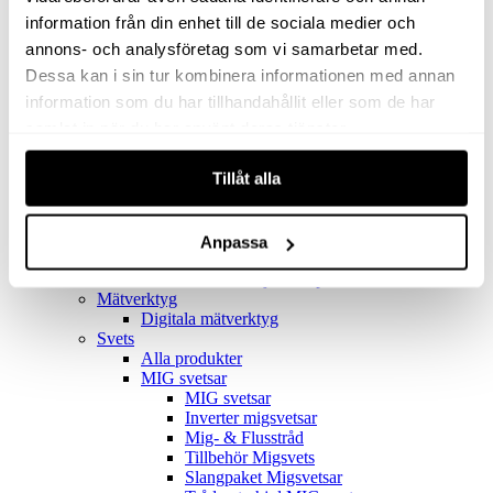
Filter
Golv- & Kombinationsmunstycke
information från din enhet till de sociala medier och
Munstycke
annons- och analysföretag som vi samarbetar med.
Motor
Dessa kan i sin tur kombinera informationen med annan
Reservdelar dammsugare
Rör & handtag
information som du har tillhandahållit eller som de har
Städset komplett
samlat in när du har använt deras tjänster.
Skarvdon
Tillbehör Ventos
Tillåt alla
Uppsamlingspåsar
Elverk
Alla produkter
Elverk
Anpassa
Tillbehör Geko Elverk
Tillbehör Honda ljuddämpade elverk
Mätverktyg
Digitala mätverktyg
Svets
Alla produkter
MIG svetsar
MIG svetsar
Inverter migsvetsar
Mig- & Flusstråd
Tillbehör Migsvets
Slangpaket Migsvetsar