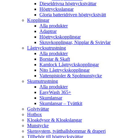
Dieseldrivna högtryckstvättar
Högtrycksslangar
Gloria batteridriven högtryckstvätt
Kopplingar
Alla produkter
Adaptrar
Högtryckskopplingar
Skruvkopplingar, Nipplar & Svirvlar
Lågtrycksutrustning
Alla produkter
Borstar & Skaft
Kamlock Lågtryckskopplingar
Nito Lågtryckskopplingar
Vattenpistoler & Spolmunstycke
Skumutrustning
Alla produkter
EasyWash 365+
Skumlansar
Skumlansar – Tvättkit
Golvtvättar
Hotbox
Kloakdysor & Kloakslangar
Munstycke
Skensystem, tvätthallsbommar & draperi
Tillbehör till högtryckstvättar