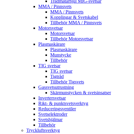
Trådmatarhjul MIG-svetsar
MMA / Pinnsvets
MMA / Pinnsvets
Kopplingar & Svetskabel
Tillbehör MMA / Pinnsvets
Motorsvetsar
Motorsvetsar
Tillbehör Motorsvetsar
Plasmaskärare
Plasmaskärare
Munstycke
Tillbehör
TIG svetsar
TIG svetsar
Tigtråd
Tillbehör Tigsvets
Gassvetsutrustning
Skärmunstycken & svetsinsatser
Invertersvetsar
Rikt- & punktsvetsverktyg
Reduceringsventiler
Svetselektroder
Svetshjälmar
Tillbehör
Tryckluftsverktyg