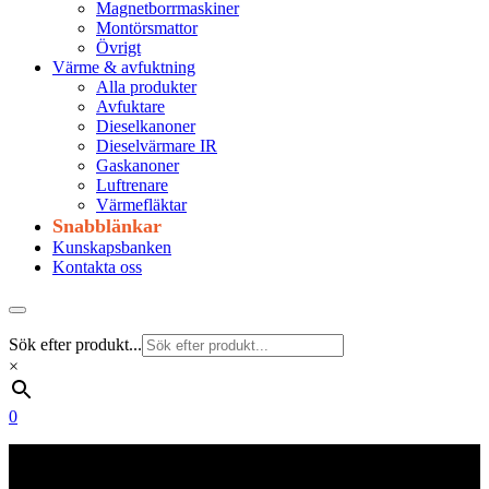
Magnetborrmaskiner
Montörsmattor
Övrigt
Värme & avfuktning
Alla produkter
Avfuktare
Dieselkanoner
Dieselvärmare IR
Gaskanoner
Luftrenare
Värmefläktar
Snabblänkar
Kunskapsbanken
Kontakta oss
Sök efter produkt...
×
0
Frakt 179 kr
Fraktfritt från 1800 kr exkl. moms