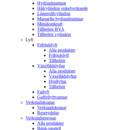
Hydraulpumpar
Hålcylindrar enkelverkande
Lågprofilcylindrar
Manuella hydraulpumpar
Minidomkraft
Tillbehör BVA
Tillbehör cylindrar
Lyft
Frihjulslyft
Alla produkter
Frihjulslyft
Tillbehör
Växellådslyftar
Alla produkter
Växellådslyftar
Hjullyftar
Tillbehör
Fatlyft
Gaffellyftvagnar
Verkstadskranar
Verkstadskranar
Reservdelar
Verkstadspressar
Alla produkter
Bänk-modell