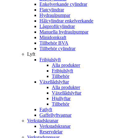
Enkelverkande cylindrar
Flatcylindrar
Hydraulpumpar
Hålcylindrar enkelverkande
Lågprofilcylindrar
Manuella hydraulpumpar
Minidomkraft
Tillbehör BVA
Tillbehör cylindrar
Lyft
Frihjulslyft
Alla produkter
Frihjulslyft
Tillbehör
Växellådslyftar
Alla produkter
Växellådslyftar
Hjullyftar
Tillbehör
Fatlyft
Gaffellyftvagnar
Verkstadskranar
Verkstadskranar
Reservdelar
Verkstadspressar