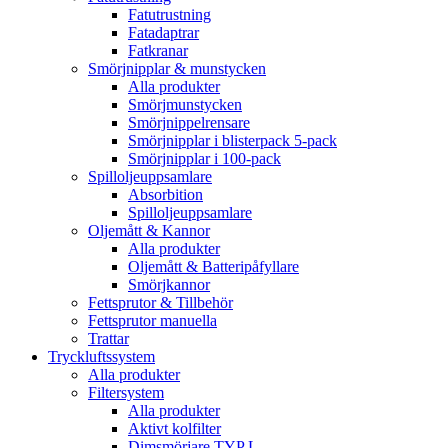
Fatutrustning
Fatadaptrar
Fatkranar
Smörjnipplar & munstycken
Alla produkter
Smörjmunstycken
Smörjnippelrensare
Smörjnipplar i blisterpack 5-pack
Smörjnipplar i 100-pack
Spilloljeuppsamlare
Absorbition
Spilloljeuppsamlare
Oljemått & Kannor
Alla produkter
Oljemått & Batteripåfyllare
Smörjkannor
Fettsprutor & Tillbehör
Fettsprutor manuella
Trattar
Tryckluftssystem
Alla produkter
Filtersystem
Alla produkter
Aktivt kolfilter
Dimsmörjare TYP L