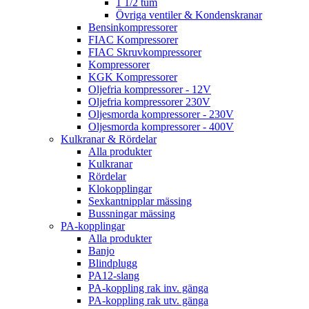
1 1/2 tum
Övriga ventiler & Kondenskranar
Bensinkompressorer
FIAC Kompressorer
FIAC Skruvkompressorer
Kompressorer
KGK Kompressorer
Oljefria kompressorer - 12V
Oljefria kompressorer 230V
Oljesmorda kompressorer - 230V
Oljesmorda kompressorer - 400V
Kulkranar & Rördelar
Alla produkter
Kulkranar
Rördelar
Klokopplingar
Sexkantnipplar mässing
Bussningar mässing
PA-kopplingar
Alla produkter
Banjo
Blindplugg
PA12-slang
PA-koppling rak inv. gänga
PA-koppling rak utv. gänga