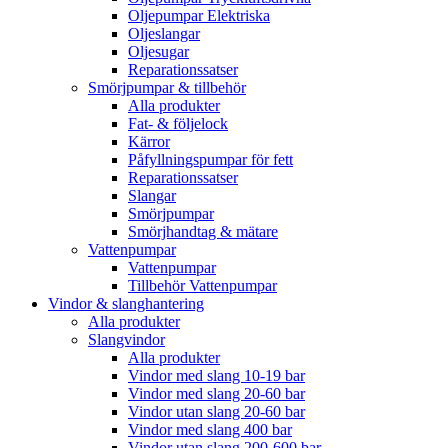
Oljepumpar Elektriska
Oljeslangar
Oljesugar
Reparationssatser
Smörjpumpar & tillbehör
Alla produkter
Fat- & följelock
Kärror
Påfyllningspumpar för fett
Reparationssatser
Slangar
Smörjpumpar
Smörjhandtag & mätare
Vattenpumpar
Vattenpumpar
Tillbehör Vattenpumpar
Vindor & slanghantering
Alla produkter
Slangvindor
Alla produkter
Vindor med slang 10-19 bar
Vindor med slang 20-60 bar
Vindor utan slang 20-60 bar
Vindor med slang 400 bar
Vindor utan slang 200-600 bar