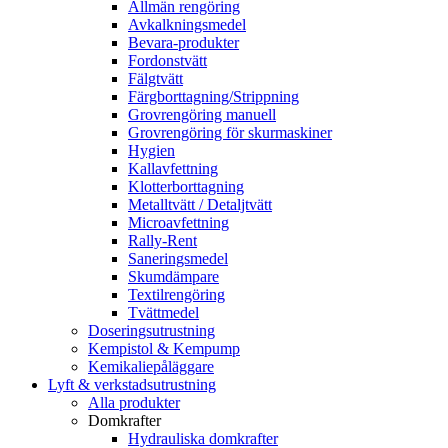
Allmän rengöring
Avkalkningsmedel
Bevara-produkter
Fordonstvätt
Fälgtvätt
Färgborttagning/Strippning
Grovrengöring manuell
Grovrengöring för skurmaskiner
Hygien
Kallavfettning
Klotterborttagning
Metalltvätt / Detaljtvätt
Microavfettning
Rally-Rent
Saneringsmedel
Skumdämpare
Textilrengöring
Tvättmedel
Doseringsutrustning
Kempistol & Kempump
Kemikaliepåläggare
Lyft & verkstadsutrustning
Alla produkter
Domkrafter
Hydrauliska domkrafter