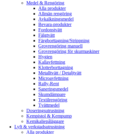
Medel & Rengöring
Alla produkter
Allmän rengöring
Avkalkningsmedel
Bevara-produkter
Fordonstvätt
Fälgtvätt
Färgborttagning/Strippning
Grovrengöring manuell
Grovrengöring för skurmaskiner
Hygien
Kallavfettning
Klotterborttagning
Metalltvätt / Detaljtvätt
Microavfettning
Rally-Rent
Saneringsmedel
Skumdämpare
Textilrengöring
Tvättmedel
Doseringsutrustning
Kempistol & Kempump
Kemikaliepåläggare
Lyft & verkstadsutrustning
Alla produkter