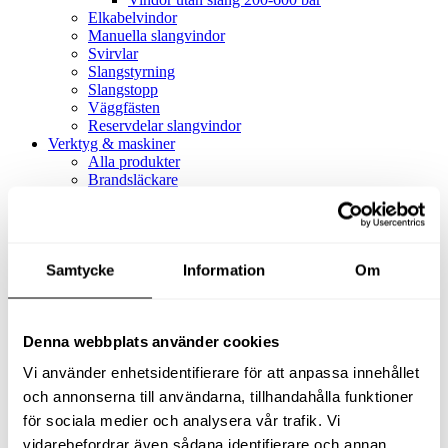
Elkabelvindor
Manuella slangvindor
Svirvlar
Slangstyrning
Slangstopp
Väggfästen
Reservdelar slangvindor
Verktyg & maskiner
Alla produkter
Brandsläckare
Alla produkter
Brandsläckare
Tillbehör brandsläckare
Dammsugare
Samtycke
Alla produkter
Information
Om
Slang & Tillbehör
Slang metervara
Slang komplett
Denna webbplats använder cookies
Slangfäste
Textil- & Våtdammsugare
Vi använder enhetsidentifierare för att anpassa innehållet
Textil- & Våtdammsugare
Tillbehör Textil- & våtdammsugare
och annonserna till användarna, tillhandahålla funktioner
Adaptrar
för sociala medier och analysera vår trafik. Vi
Dammsugare
vidarebefordrar även sådana identifierare och annan