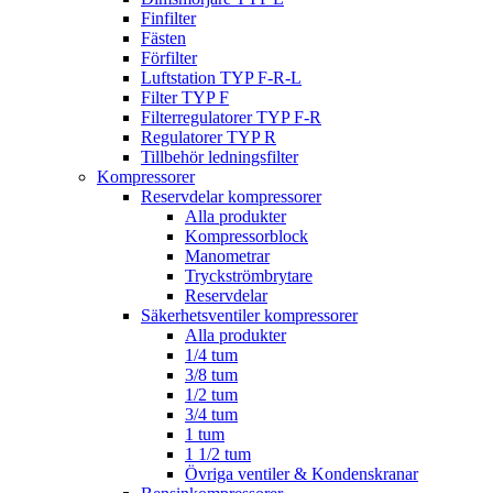
Finfilter
Fästen
Förfilter
Luftstation TYP F-R-L
Filter TYP F
Filterregulatorer TYP F-R
Regulatorer TYP R
Tillbehör ledningsfilter
Kompressorer
Reservdelar kompressorer
Alla produkter
Kompressorblock
Manometrar
Tryckströmbrytare
Reservdelar
Säkerhetsventiler kompressorer
Alla produkter
1/4 tum
3/8 tum
1/2 tum
3/4 tum
1 tum
1 1/2 tum
Övriga ventiler & Kondenskranar