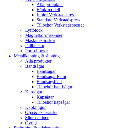
Alla produkter
Bänk-modell
Junior Verkstadspress
Standard Verkstadspress
Tillbehör Verkstadspressar
Lyftblock
Magnetborrmaskiner
Maskinskridskor
Pallbockar
Porto Power
Metallkapning & slipning
Alla produkter
Bandsågar
Bandsågar
Bandsågar Femi
Bandsågsblad
Tillbehör bandsågar
Kapsågar
Kapsågar
Tillbehör kapsågar
Kapklingor
Olja & skärvätska
Slipmaskiner
Övrigt
Smörjning & oljehantering