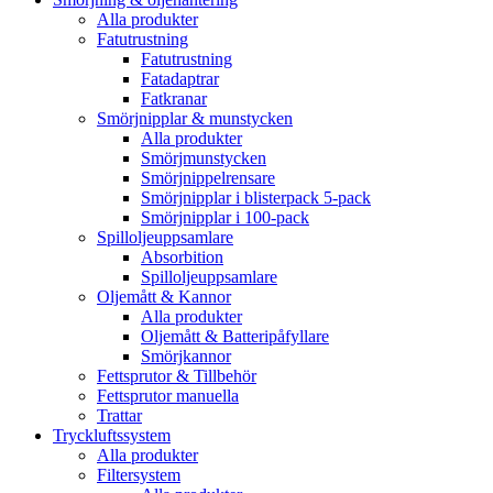
Alla produkter
Fatutrustning
Fatutrustning
Fatadaptrar
Fatkranar
Smörjnipplar & munstycken
Alla produkter
Smörjmunstycken
Smörjnippelrensare
Smörjnipplar i blisterpack 5-pack
Smörjnipplar i 100-pack
Spilloljeuppsamlare
Absorbition
Spilloljeuppsamlare
Oljemått & Kannor
Alla produkter
Oljemått & Batteripåfyllare
Smörjkannor
Fettsprutor & Tillbehör
Fettsprutor manuella
Trattar
Tryckluftssystem
Alla produkter
Filtersystem