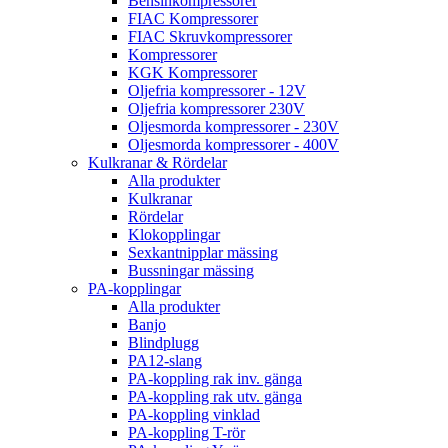
Bensinkompressorer
FIAC Kompressorer
FIAC Skruvkompressorer
Kompressorer
KGK Kompressorer
Oljefria kompressorer - 12V
Oljefria kompressorer 230V
Oljesmorda kompressorer - 230V
Oljesmorda kompressorer - 400V
Kulkranar & Rördelar
Alla produkter
Kulkranar
Rördelar
Klokopplingar
Sexkantnipplar mässing
Bussningar mässing
PA-kopplingar
Alla produkter
Banjo
Blindplugg
PA12-slang
PA-koppling rak inv. gänga
PA-koppling rak utv. gänga
PA-koppling vinklad
PA-koppling T-rör