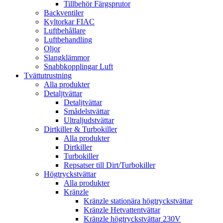
Tillbehör Färgsprutor
Backventiler
Kyltorkar FIAC
Luftbehållare
Luftbehandling
Oljor
Slangklämmor
Snabbkopplingar Luft
Tvättutrustning
Alla produkter
Detaljtvättar
Detaljtvättar
Smådelstvättar
Ultraljudstvättar
Dirtkiller & Turbokiller
Alla produkter
Dirtkiller
Turbokiller
Repsatser till Dirt/Turbokiller
Högtryckstvättar
Alla produkter
Kränzle
Kränzle stationära högtryckstvättar
Kränzle Hetvattentvättar
Kränzle högtryckstvättar 230V