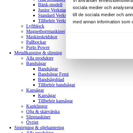
Vi använder enhetsidentifierar
Bänk-modell
sociala medier och analysera 
Junior Verkstadspress
till de sociala medier och a
Standard Verkstadspress
Tillbehör Verkstadspressar
med annan information som du 
Lyftblock
Magnetborrmaskiner
Maskinskridskor
Pallbockar
Porto Power
Metallkapning & slipning
Alla produkter
Bandsågar
Bandsågar
Bandsågar Femi
Bandsågsblad
Tillbehör bandsågar
Kapsågar
Kapsågar
Tillbehör kapsågar
Kapklingor
Olja & skärvätska
Slipmaskiner
Övrigt
Smörjning & oljehantering
Alla produkter