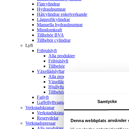
Flatcylindrar
Hydraulpumpar
Hålcylindrar enkelverkande
Lågprofilcylindrar
Manuella hydraulpumpar
Minidomkraft
Tillbehör BVA
Tillbehör cylindrar
Lyft
Frihjulslyft
Alla produkter
Frihjulslyft
Tillbehör
Växellådslyftar
Alla produkter
Växellådslyftar
Hjullyftar
Tillbehör
Fatlyft
Samtycke
Gaffellyftvagnar
Verkstadskranar
Verkstadskranar
Reservdelar
Denna webbplats använder 
Verkstadspressar
Alla produkter