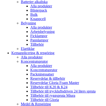
Batterier alkaliska
Alla produkter
Blisterpack
Bulk
Knappcell
Belysning
Alla produkter
Arbetsbelysning
Ficklampor
Pannlampor
Tillbehör
Elartiklar
Kemapplicering & rengöring
Alla produkter
Koncentratsprutor
Alla produkter
Koncentratsprutor
Packningssatser
Reservdelar & tillbehör
Reservdelar Gloria Foam Master
Tillbehör till K20 & K24
Tillbehör till tryckluftsdriven 24 liters spruta
Tillbehör till ryggspruta Miura
Tillbehör till Gloria
Medel & Rengöring