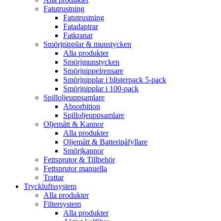
Fatutrustning
Fatutrustning
Fatadaptrar
Fatkranar
Smörjnipplar & munstycken
Alla produkter
Smörjmunstycken
Smörjnippelrensare
Smörjnipplar i blisterpack 5-pack
Smörjnipplar i 100-pack
Spilloljeuppsamlare
Absorbition
Spilloljeuppsamlare
Oljemått & Kannor
Alla produkter
Oljemått & Batteripåfyllare
Smörjkannor
Fettsprutor & Tillbehör
Fettsprutor manuella
Trattar
Tryckluftssystem
Alla produkter
Filtersystem
Alla produkter