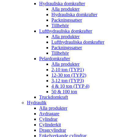
Hydrauliska domkrafter
Alla produkter
Hydrauliska domkrafter
Packningssatser
Tillbehör
Lufthydrauliska domkrafter
Alla produkter
Lufthydrauliska domkrafter
Packningssatser
Tillbehör
Pelardomkrafter
Alla produkter
2-10 ton (TYP1)
12-30 ton (TYP2)
3-12 ton (TYP3)
4 & 10 ton (TYP 4)
50 & 100 ton
Truckdomkraft
Hydraulik
Alla produkter
Avdragare
Cylindrar
Cylinderkit
Dragcylindrar
Enkelverkande cylindrar