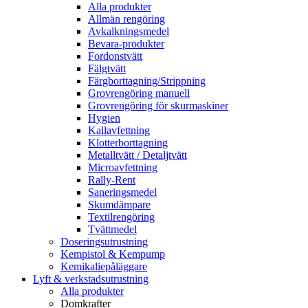
Alla produkter
Allmän rengöring
Avkalkningsmedel
Bevara-produkter
Fordonstvätt
Fälgtvätt
Färgborttagning/Strippning
Grovrengöring manuell
Grovrengöring för skurmaskiner
Hygien
Kallavfettning
Klotterborttagning
Metalltvätt / Detaljtvätt
Microavfettning
Rally-Rent
Saneringsmedel
Skumdämpare
Textilrengöring
Tvättmedel
Doseringsutrustning
Kempistol & Kempump
Kemikaliepåläggare
Lyft & verkstadsutrustning
Alla produkter
Domkrafter