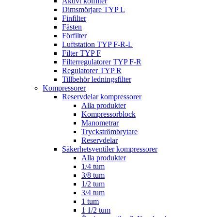
Aktivt kolfilter
Dimsmörjare TYP L
Finfilter
Fästen
Förfilter
Luftstation TYP F-R-L
Filter TYP F
Filterregulatorer TYP F-R
Regulatorer TYP R
Tillbehör ledningsfilter
Kompressorer
Reservdelar kompressorer
Alla produkter
Kompressorblock
Manometrar
Tryckströmbrytare
Reservdelar
Säkerhetsventiler kompressorer
Alla produkter
1/4 tum
3/8 tum
1/2 tum
3/4 tum
1 tum
1 1/2 tum