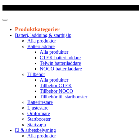
Frakt 179 kr
|
Fraktfritt från 1800 kr exkl. moms
|
Leveranstid 1-3 arb
Produktkategorier
Batteri, laddning & starthjälp
Alla produkter
Batteriladdare
Alla produkter
CTEK batteriladdare
Telwin batteriladdare
NOCO batteriladdare
Tillbehör
Alla produkter
Tillbehör CTEK
Tillbehör NOCO
Tillbehör till startbooster
Batteritestare
Ljustestare
Omformare
Startbooster
Startvagn
El & arbetsbelysning
Alla produkter