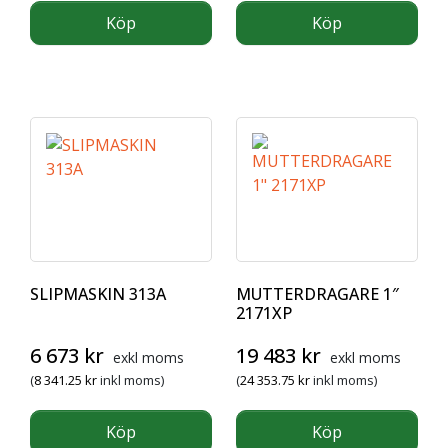
Köp
Köp
SLIPMASKIN 313A
MUTTERDRAGARE 1″
2171XP
6 673
kr
19 483
kr
exkl moms
exkl moms
(
8 341.25
kr
inkl moms)
(
24 353.75
kr
inkl moms)
Köp
Köp