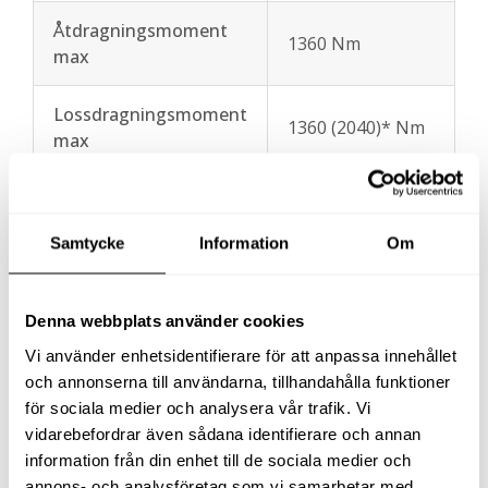
Åtdragningsmoment
1360 Nm
max
Lossdragningsmoment
1360 (2040)* Nm
max
Varvtal
0-1900 v/min
Samtycke
Information
Om
Slag/minut
2450
Ljudtryck / Ljudeffekt
95,3/106,3 dB
Denna webbplats använder cookies
Vi använder enhetsidentifierare för att anpassa innehållet
Vibration
17,2 (2,3) m/s² (K)
och annonserna till användarna, tillhandahålla funktioner
för sociala medier och analysera vår trafik. Vi
Längd total med
vidarebefordrar även sådana identifierare och annan
257 mm
batteri
information från din enhet till de sociala medier och
annons- och analysföretag som vi samarbetar med.