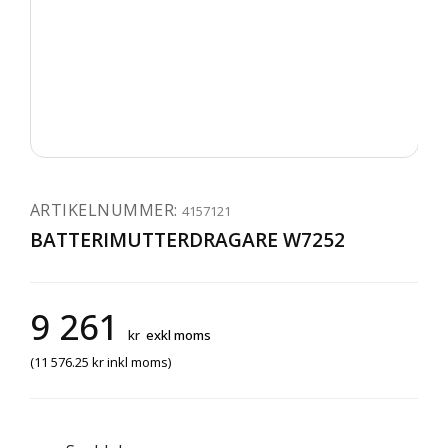
ARTIKELNUMMER:
4157121
BATTERIMUTTERDRAGARE W7252
9 261
kr
exkl moms
(
11 576.25
kr
inkl moms)