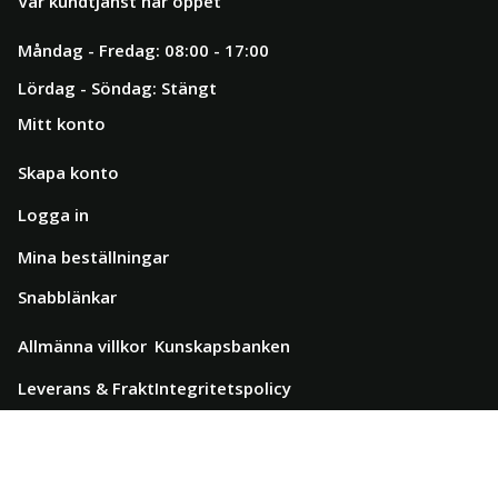
Vår kundtjänst har öppet
Måndag - Fredag: 08:00 - 17:00
Lördag - Söndag: Stängt
Mitt konto
Skapa konto
Logga in
Mina beställningar
Snabblänkar
Allmänna villkor
Kunskapsbanken
Leverans & Frakt
Integritetspolicy
Garanti & Retur
Om oss
Kontakta oss