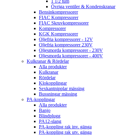
1 1/2 tum
Övriga ventiler & Kondenskranar
Bensinkompressorer
FIAC Kompressorer
FIAC Skruvkompressorer
Kompressorer
KGK Kompressorer
Oljefria kompressorer - 12V
Oljefria kompressorer 230V
Oljesmorda kompressorer - 230V
Oljesmorda kompressorer - 400V
Kulkranar & Rördelar
Alla produkter
Kulkranar
Rördelar
Klokopplingar
Sexkantnipplar mässing
Bussningar mässing
PA-kopplingar
Alla produkter
Banjo
Blindplugg
PA12-slang
PA-koppling rak inv. gänga
PA-koppling rak utv. gänga