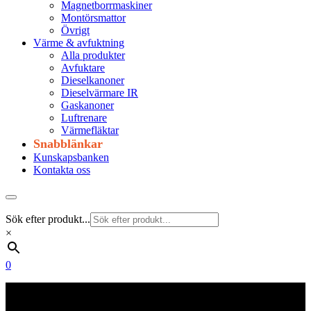
Magnetborrmaskiner
Montörsmattor
Övrigt
Värme & avfuktning
Alla produkter
Avfuktare
Dieselkanoner
Dieselvärmare IR
Gaskanoner
Luftrenare
Värmefläktar
Snabblänkar
Kunskapsbanken
Kontakta oss
Sök efter produkt...
×
0
Frakt 179 kr
Fraktfritt från 1800 kr exkl. moms