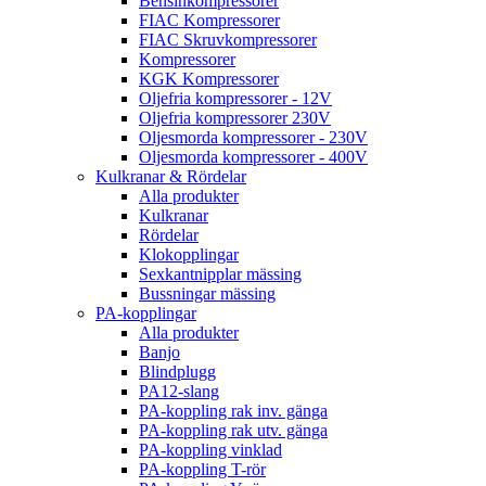
Bensinkompressorer
FIAC Kompressorer
FIAC Skruvkompressorer
Kompressorer
KGK Kompressorer
Oljefria kompressorer - 12V
Oljefria kompressorer 230V
Oljesmorda kompressorer - 230V
Oljesmorda kompressorer - 400V
Kulkranar & Rördelar
Alla produkter
Kulkranar
Rördelar
Klokopplingar
Sexkantnipplar mässing
Bussningar mässing
PA-kopplingar
Alla produkter
Banjo
Blindplugg
PA12-slang
PA-koppling rak inv. gänga
PA-koppling rak utv. gänga
PA-koppling vinklad
PA-koppling T-rör