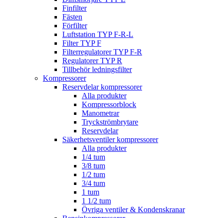
Finfilter
Fästen
Förfilter
Luftstation TYP F-R-L
Filter TYP F
Filterregulatorer TYP F-R
Regulatorer TYP R
Tillbehör ledningsfilter
Kompressorer
Reservdelar kompressorer
Alla produkter
Kompressorblock
Manometrar
Tryckströmbrytare
Reservdelar
Säkerhetsventiler kompressorer
Alla produkter
1/4 tum
3/8 tum
1/2 tum
3/4 tum
1 tum
1 1/2 tum
Övriga ventiler & Kondenskranar