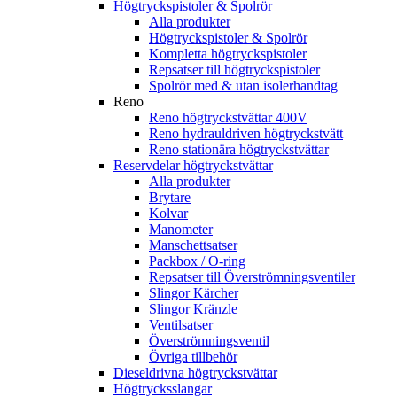
Högtryckspistoler & Spolrör
Alla produkter
Högtryckspistoler & Spolrör
Kompletta högtryckspistoler
Repsatser till högtryckspistoler
Spolrör med & utan isolerhandtag
Reno
Reno högtryckstvättar 400V
Reno hydrauldriven högtryckstvätt
Reno stationära högtryckstvättar
Reservdelar högtryckstvättar
Alla produkter
Brytare
Kolvar
Manometer
Manschettsatser
Packbox / O-ring
Repsatser till Överströmningsventiler
Slingor Kärcher
Slingor Kränzle
Ventilsatser
Överströmningsventil
Övriga tillbehör
Dieseldrivna högtryckstvättar
Högtrycksslangar