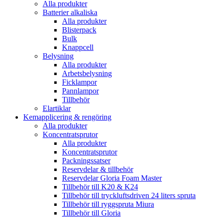
Alla produkter
Batterier alkaliska
Alla produkter
Blisterpack
Bulk
Knappcell
Belysning
Alla produkter
Arbetsbelysning
Ficklampor
Pannlampor
Tillbehör
Elartiklar
Kemapplicering & rengöring
Alla produkter
Koncentratsprutor
Alla produkter
Koncentratsprutor
Packningssatser
Reservdelar & tillbehör
Reservdelar Gloria Foam Master
Tillbehör till K20 & K24
Tillbehör till tryckluftsdriven 24 liters spruta
Tillbehör till ryggspruta Miura
Tillbehör till Gloria