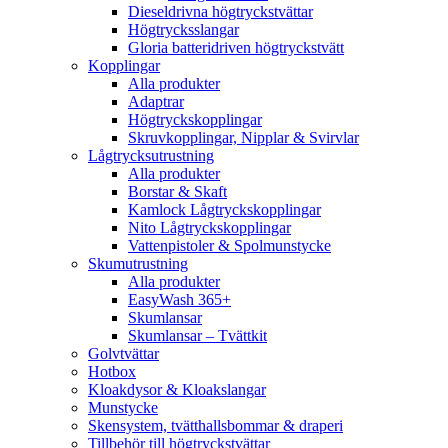
Dieseldrivna högtryckstvättar
Högtrycksslangar
Gloria batteridriven högtryckstvätt
Kopplingar
Alla produkter
Adaptrar
Högtryckskopplingar
Skruvkopplingar, Nipplar & Svirvlar
Lågtrycksutrustning
Alla produkter
Borstar & Skaft
Kamlock Lågtryckskopplingar
Nito Lågtryckskopplingar
Vattenpistoler & Spolmunstycke
Skumutrustning
Alla produkter
EasyWash 365+
Skumlansar
Skumlansar – Tvättkit
Golvtvättar
Hotbox
Kloakdysor & Kloakslangar
Munstycke
Skensystem, tvätthallsbommar & draperi
Tillbehör till högtryckstvättar