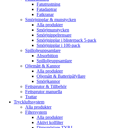
Fatutrustning
Fatadaptrar
Fatkranar
Smörjnipplar & munstycken
Alla produkter
Smörjmunstycken
Smörjnippelrensare
Smörjnipplar i blisterpack 5-pack
Smörjnipplar i 100-pack
Spilloljeuppsamlare
Absorbition
Spilloljeuppsamlare
Oljemått & Kannor
Alla produkter
Oljemått & Batteripåfyllare
Smörjkannor
Fettsprutor & Tillbehör
Fettsprutor manuella
Trattar
Tryckluftssystem
Alla produkter
Filtersystem
Alla produkter
Aktivt kolfilter
Dimsmörjare TYP L