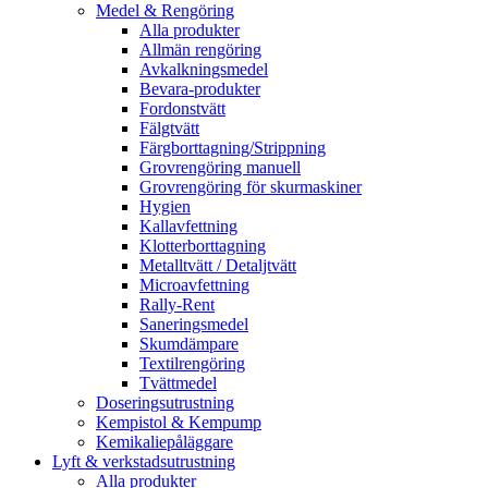
Medel & Rengöring
Alla produkter
Allmän rengöring
Avkalkningsmedel
Bevara-produkter
Fordonstvätt
Fälgtvätt
Färgborttagning/Strippning
Grovrengöring manuell
Grovrengöring för skurmaskiner
Hygien
Kallavfettning
Klotterborttagning
Metalltvätt / Detaljtvätt
Microavfettning
Rally-Rent
Saneringsmedel
Skumdämpare
Textilrengöring
Tvättmedel
Doseringsutrustning
Kempistol & Kempump
Kemikaliepåläggare
Lyft & verkstadsutrustning
Alla produkter