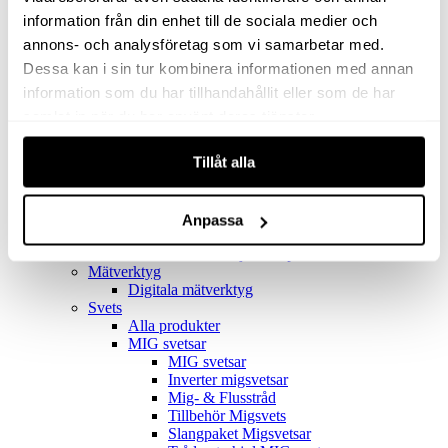
Filter
Golv- & Kombinationsmunstycke
information från din enhet till de sociala medier och
Munstycke
annons- och analysföretag som vi samarbetar med.
Motor
Dessa kan i sin tur kombinera informationen med annan
Reservdelar dammsugare
Rör & handtag
information som du har tillhandahållit eller som de har
Städset komplett
samlat in när du har använt deras tjänster.
Skarvdon
Tillbehör Ventos
Tillåt alla
Uppsamlingspåsar
Elverk
Alla produkter
Elverk
Anpassa
Tillbehör Geko Elverk
Tillbehör Honda ljuddämpade elverk
Mätverktyg
Digitala mätverktyg
Svets
Alla produkter
MIG svetsar
MIG svetsar
Inverter migsvetsar
Mig- & Flusstråd
Tillbehör Migsvets
Slangpaket Migsvetsar