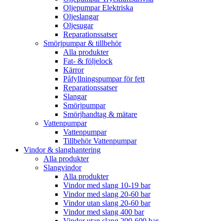
Oljepumpar Elektriska
Oljeslangar
Oljesugar
Reparationssatser
Smörjpumpar & tillbehör
Alla produkter
Fat- & följelock
Kärror
Påfyllningspumpar för fett
Reparationssatser
Slangar
Smörjpumpar
Smörjhandtag & mätare
Vattenpumpar
Vattenpumpar
Tillbehör Vattenpumpar
Vindor & slanghantering
Alla produkter
Slangvindor
Alla produkter
Vindor med slang 10-19 bar
Vindor med slang 20-60 bar
Vindor utan slang 20-60 bar
Vindor med slang 400 bar
Vindor utan slang 200-600 bar