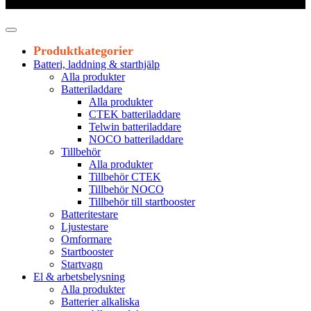
Leveranstid 1-3 arbetsdagar
Produktkategorier
Batteri, laddning & starthjälp
Alla produkter
Batteriladdare
Alla produkter
CTEK batteriladdare
Telwin batteriladdare
NOCO batteriladdare
Tillbehör
Alla produkter
Tillbehör CTEK
Tillbehör NOCO
Tillbehör till startbooster
Batteritestare
Ljustestare
Omformare
Startbooster
Startvagn
El & arbetsbelysning
Alla produkter
Batterier alkaliska