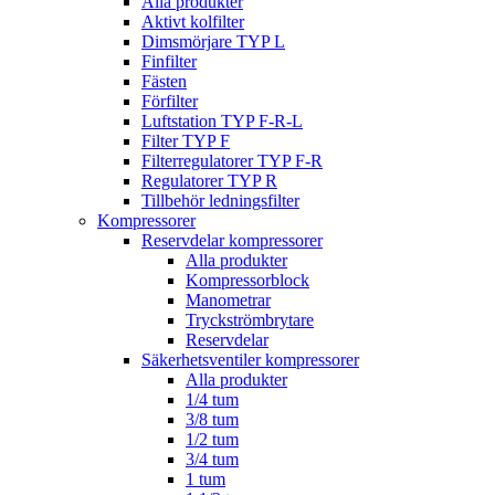
Alla produkter
Aktivt kolfilter
Dimsmörjare TYP L
Finfilter
Fästen
Förfilter
Luftstation TYP F-R-L
Filter TYP F
Filterregulatorer TYP F-R
Regulatorer TYP R
Tillbehör ledningsfilter
Kompressorer
Reservdelar kompressorer
Alla produkter
Kompressorblock
Manometrar
Tryckströmbrytare
Reservdelar
Säkerhetsventiler kompressorer
Alla produkter
1/4 tum
3/8 tum
1/2 tum
3/4 tum
1 tum