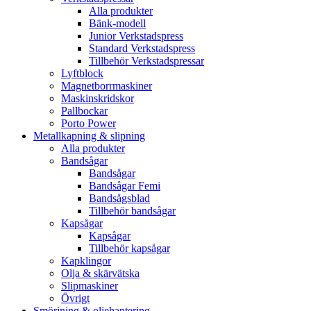
Alla produkter
Bänk-modell
Junior Verkstadspress
Standard Verkstadspress
Tillbehör Verkstadspressar
Lyftblock
Magnetborrmaskiner
Maskinskridskor
Pallbockar
Porto Power
Metallkapning & slipning
Alla produkter
Bandsågar
Bandsågar
Bandsågar Femi
Bandsågsblad
Tillbehör bandsågar
Kapsågar
Kapsågar
Tillbehör kapsågar
Kapklingor
Olja & skärvätska
Slipmaskiner
Övrigt
Smörjning & oljehantering