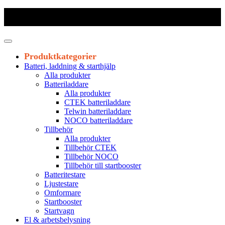
Frakt 179 kr
|
Fraktfritt från 1800 kr exkl. moms
|
Leveranstid 1-3
arbetsdagar
Produktkategorier
Batteri, laddning & starthjälp
Alla produkter
Batteriladdare
Alla produkter
CTEK batteriladdare
Telwin batteriladdare
NOCO batteriladdare
Tillbehör
Alla produkter
Tillbehör CTEK
Tillbehör NOCO
Tillbehör till startbooster
Batteritestare
Ljustestare
Omformare
Startbooster
Startvagn
El & arbetsbelysning