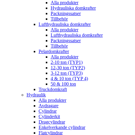
Alla produkter
Hydrauliska domkrafter
Packningssatser
Tillbehör
Lufthydrauliska domkrafter
Alla produkter
Lufthydrauliska domkrafter
Packningssatser
Tillbehör
Pelardomkrafter
Alla produkter
2-10 ton (TYP1)
12-30 ton (TYP2)
3-12 ton (TYP3)
4 & 10 ton (TYP 4)
50 & 100 ton
Truckdomkraft
Hydraulik
Alla produkter
Avdragare
Cylindrar
Cylinderkit
Dragcylindrar
Enkelverkande cylindrar
Flatcylindrar