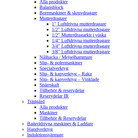
Alla produkter
Balansblock
Borrmaskiner & skruvdragare
Mutterdragare
1" Luftdrivna mutterdragare
1/2" Luftdrivna mutterdragare
1/2" Mutterdragarkit i väska
1/4" Luftdrivna mutterdragare
3/4" Luftdrivna mutterdragare
3/8" Luftdrivna mutterdragare
Nålhacka / Mejselhammare
Slip- & polermaskiner
Specialverktyg
Slip- & kapverktyg – Raka
Slip- & kapverktyg – Vinklade
Spärrskaft
Tillbehör & reservdelar
Reservdelar IR
Trädgård
Alla produkter
Maskiner
Tillbehör & Reservdelar
Batteridrivna maskiner & Laddare
Handverktyg
Induktionsvärmare