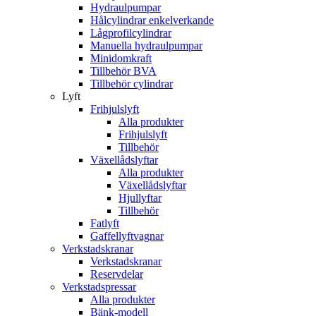
Hydraulpumpar
Hålcylindrar enkelverkande
Lågprofilcylindrar
Manuella hydraulpumpar
Minidomkraft
Tillbehör BVA
Tillbehör cylindrar
Lyft
Frihjulslyft
Alla produkter
Frihjulslyft
Tillbehör
Växellådslyftar
Alla produkter
Växellådslyftar
Hjullyftar
Tillbehör
Fatlyft
Gaffellyftvagnar
Verkstadskranar
Verkstadskranar
Reservdelar
Verkstadspressar
Alla produkter
Bänk-modell