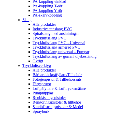
PA-koppling vinklad
PA-koppling T-rör
PA-koppling Y-rör
PA-skarvkoppling
Slang
Alla produkter
Industrivattenslang PVC
Spiralslang med anslutningar
Tryckluftsslang PVC
Tryckluftsslang PVC - Universal
Tryckluftsslang armerad PVC
Tryckluftsslang universal – Pumpar
Tryckluftsslang av gummi oljebeständig
Övrigt
Tryckluftsverktyg
Alla produkter
Bärbar däckpåfyllare/Tillbehör
Fotogenpistol & Tillbehörssats
Färgsprutor
Luftpåfyllare & Lufttrycksmätare
Pumpnipplar
Renblåsningspistoler
Rengöringspistoler & tillbehör
Sandblästringspistoler & Medel
Sprayburk