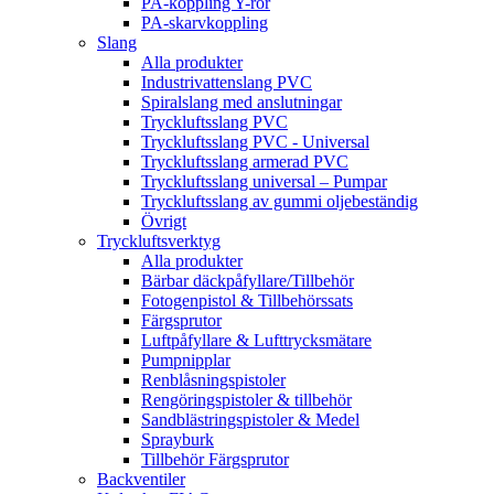
PA-koppling Y-rör
PA-skarvkoppling
Slang
Alla produkter
Industrivattenslang PVC
Spiralslang med anslutningar
Tryckluftsslang PVC
Tryckluftsslang PVC - Universal
Tryckluftsslang armerad PVC
Tryckluftsslang universal – Pumpar
Tryckluftsslang av gummi oljebeständig
Övrigt
Tryckluftsverktyg
Alla produkter
Bärbar däckpåfyllare/Tillbehör
Fotogenpistol & Tillbehörssats
Färgsprutor
Luftpåfyllare & Lufttrycksmätare
Pumpnipplar
Renblåsningspistoler
Rengöringspistoler & tillbehör
Sandblästringspistoler & Medel
Sprayburk
Tillbehör Färgsprutor
Backventiler