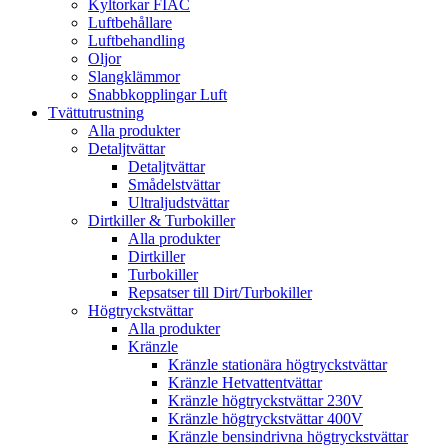
Kyltorkar FIAC
Luftbehållare
Luftbehandling
Oljor
Slangklämmor
Snabbkopplingar Luft
Tvättutrustning
Alla produkter
Detaljtvättar
Detaljtvättar
Smådelstvättar
Ultraljudstvättar
Dirtkiller & Turbokiller
Alla produkter
Dirtkiller
Turbokiller
Repsatser till Dirt/Turbokiller
Högtryckstvättar
Alla produkter
Kränzle
Kränzle stationära högtryckstvättar
Kränzle Hetvattentvättar
Kränzle högtryckstvättar 230V
Kränzle högtryckstvättar 400V
Kränzle bensindrivna högtryckstvättar