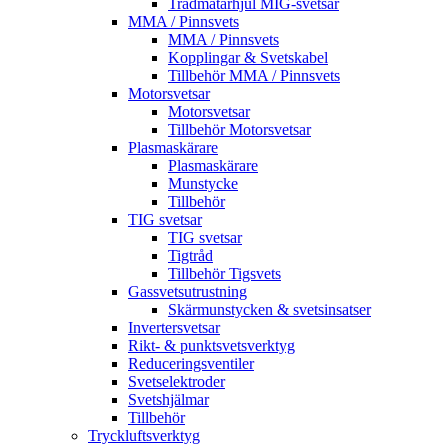
Trådmatarhjul MIG-svetsar
MMA / Pinnsvets
MMA / Pinnsvets
Kopplingar & Svetskabel
Tillbehör MMA / Pinnsvets
Motorsvetsar
Motorsvetsar
Tillbehör Motorsvetsar
Plasmaskärare
Plasmaskärare
Munstycke
Tillbehör
TIG svetsar
TIG svetsar
Tigtråd
Tillbehör Tigsvets
Gassvetsutrustning
Skärmunstycken & svetsinsatser
Invertersvetsar
Rikt- & punktsvetsverktyg
Reduceringsventiler
Svetselektroder
Svetshjälmar
Tillbehör
Tryckluftsverktyg