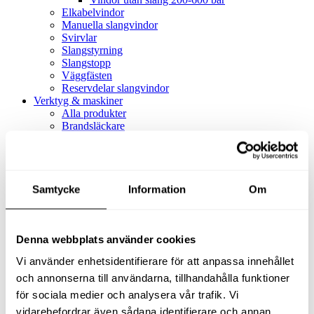
Elkabelvindor
Manuella slangvindor
Svirvlar
Slangstyrning
Slangstopp
Väggfästen
Reservdelar slangvindor
Verktyg & maskiner
Alla produkter
Brandsläckare
Alla produkter
Brandsläckare
Tillbehör brandsläckare
Dammsugare
Samtycke
Alla produkter
Information
Om
Slang & Tillbehör
Slang metervara
Slang komplett
Denna webbplats använder cookies
Slangfäste
Textil- & Våtdammsugare
Vi använder enhetsidentifierare för att anpassa innehållet
Textil- & Våtdammsugare
Tillbehör Textil- & våtdammsugare
och annonserna till användarna, tillhandahålla funktioner
Adaptrar
för sociala medier och analysera vår trafik. Vi
Dammsugare
vidarebefordrar även sådana identifierare och annan