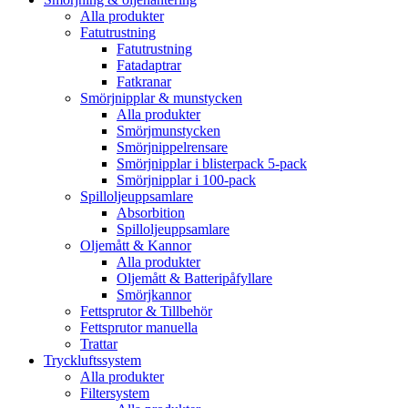
Alla produkter
Fatutrustning
Fatutrustning
Fatadaptrar
Fatkranar
Smörjnipplar & munstycken
Alla produkter
Smörjmunstycken
Smörjnippelrensare
Smörjnipplar i blisterpack 5-pack
Smörjnipplar i 100-pack
Spilloljeuppsamlare
Absorbition
Spilloljeuppsamlare
Oljemått & Kannor
Alla produkter
Oljemått & Batteripåfyllare
Smörjkannor
Fettsprutor & Tillbehör
Fettsprutor manuella
Trattar
Tryckluftssystem
Alla produkter
Filtersystem