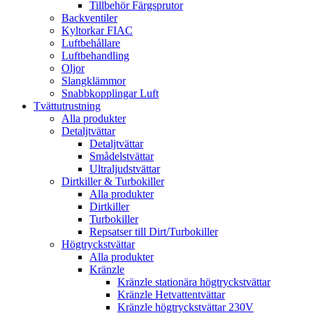
Tillbehör Färgsprutor
Backventiler
Kyltorkar FIAC
Luftbehållare
Luftbehandling
Oljor
Slangklämmor
Snabbkopplingar Luft
Tvättutrustning
Alla produkter
Detaljtvättar
Detaljtvättar
Smådelstvättar
Ultraljudstvättar
Dirtkiller & Turbokiller
Alla produkter
Dirtkiller
Turbokiller
Repsatser till Dirt/Turbokiller
Högtryckstvättar
Alla produkter
Kränzle
Kränzle stationära högtryckstvättar
Kränzle Hetvattentvättar
Kränzle högtryckstvättar 230V