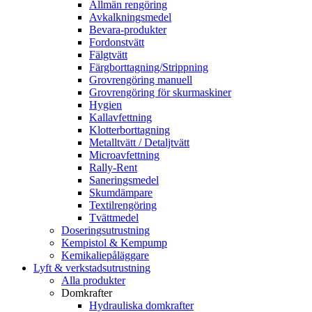
Allmän rengöring
Avkalkningsmedel
Bevara-produkter
Fordonstvätt
Fälgtvätt
Färgborttagning/Strippning
Grovrengöring manuell
Grovrengöring för skurmaskiner
Hygien
Kallavfettning
Klotterborttagning
Metalltvätt / Detaljtvätt
Microavfettning
Rally-Rent
Saneringsmedel
Skumdämpare
Textilrengöring
Tvättmedel
Doseringsutrustning
Kempistol & Kempump
Kemikaliepåläggare
Lyft & verkstadsutrustning
Alla produkter
Domkrafter
Hydrauliska domkrafter