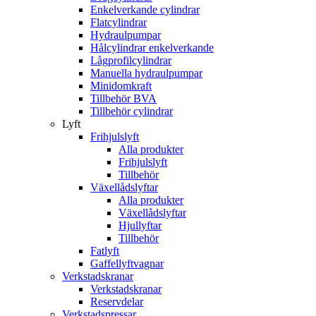
Enkelverkande cylindrar
Flatcylindrar
Hydraulpumpar
Hålcylindrar enkelverkande
Lågprofilcylindrar
Manuella hydraulpumpar
Minidomkraft
Tillbehör BVA
Tillbehör cylindrar
Lyft
Frihjulslyft
Alla produkter
Frihjulslyft
Tillbehör
Växellådslyftar
Alla produkter
Växellådslyftar
Hjullyftar
Tillbehör
Fatlyft
Gaffellyftvagnar
Verkstadskranar
Verkstadskranar
Reservdelar
Verkstadspressar