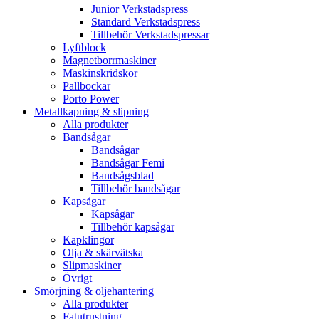
Junior Verkstadspress
Standard Verkstadspress
Tillbehör Verkstadspressar
Lyftblock
Magnetborrmaskiner
Maskinskridskor
Pallbockar
Porto Power
Metallkapning & slipning
Alla produkter
Bandsågar
Bandsågar
Bandsågar Femi
Bandsågsblad
Tillbehör bandsågar
Kapsågar
Kapsågar
Tillbehör kapsågar
Kapklingor
Olja & skärvätska
Slipmaskiner
Övrigt
Smörjning & oljehantering
Alla produkter
Fatutrustning