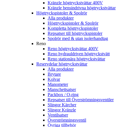
Kränzle högtryckstvättar 400V
Kränzle bensindrivna högtryckstvättar
Högtryckspistoler & Spolrör
Alla produkter
Högtryckspistoler & Spolrör
Kompletta högtryckspistoler
Repsatser till högtryckspistoler
Spolrör med & utan isolerhandtag
Reno
Reno högtryckstvättar 400V
Reno hydrauldriven högtryckstvätt
Reno stationära högtryckstvättar
Reservdelar högtryckstvättar
Alla produkter
Brytare
Kolvar
Manometer
Manschettsatser
Packbox / O-ring
Repsatser till Överströmningsventiler
Slingor Kärcher
Slingor Kränzle
Ventilsatser
Överströmningsventil
Övriga tillbehör