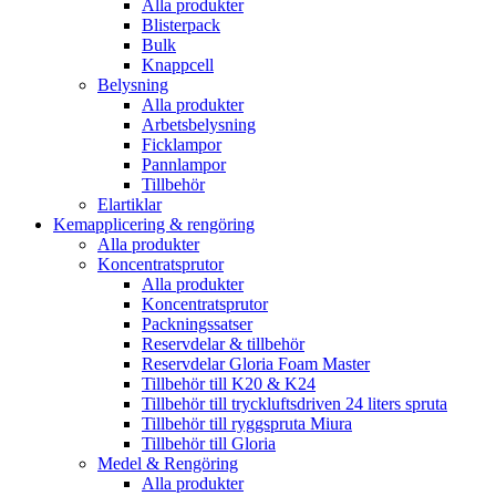
Alla produkter
Blisterpack
Bulk
Knappcell
Belysning
Alla produkter
Arbetsbelysning
Ficklampor
Pannlampor
Tillbehör
Elartiklar
Kemapplicering & rengöring
Alla produkter
Koncentratsprutor
Alla produkter
Koncentratsprutor
Packningssatser
Reservdelar & tillbehör
Reservdelar Gloria Foam Master
Tillbehör till K20 & K24
Tillbehör till tryckluftsdriven 24 liters spruta
Tillbehör till ryggspruta Miura
Tillbehör till Gloria
Medel & Rengöring
Alla produkter