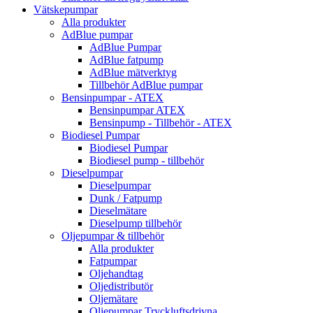
Vätskepumpar
Alla produkter
AdBlue pumpar
AdBlue Pumpar
AdBlue fatpump
AdBlue mätverktyg
Tillbehör AdBlue pumpar
Bensinpumpar - ATEX
Bensinpumpar ATEX
Bensinpump - Tillbehör - ATEX
Biodiesel Pumpar
Biodiesel Pumpar
Biodiesel pump - tillbehör
Dieselpumpar
Dieselpumpar
Dunk / Fatpump
Dieselmätare
Dieselpump tillbehör
Oljepumpar & tillbehör
Alla produkter
Fatpumpar
Oljehandtag
Oljedistributör
Oljemätare
Oljepumpar Tryckluftsdrivna