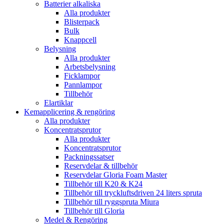
Batterier alkaliska
Alla produkter
Blisterpack
Bulk
Knappcell
Belysning
Alla produkter
Arbetsbelysning
Ficklampor
Pannlampor
Tillbehör
Elartiklar
Kemapplicering & rengöring
Alla produkter
Koncentratsprutor
Alla produkter
Koncentratsprutor
Packningssatser
Reservdelar & tillbehör
Reservdelar Gloria Foam Master
Tillbehör till K20 & K24
Tillbehör till tryckluftsdriven 24 liters spruta
Tillbehör till ryggspruta Miura
Tillbehör till Gloria
Medel & Rengöring