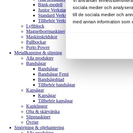
Vi använder enhetsidentifierar
Bänk-modell
sociala medier och analysera 
Junior Verkstadspress
till de sociala medier och a
Standard Verkstadspress
Tillbehör Verkstadspressar
med annan information som du 
Lyftblock
Magnetborrmaskiner
Maskinskridskor
Pallbockar
Porto Power
Metallkapning & slipning
Alla produkter
Bandsågar
Bandsågar
Bandsågar Femi
Bandsågsblad
Tillbehör bandsågar
Kapsågar
Kapsågar
Tillbehör kapsågar
Kapklingor
Olja & skärvätska
Slipmaskiner
Övrigt
Smörjning & oljehantering
Alla produkter