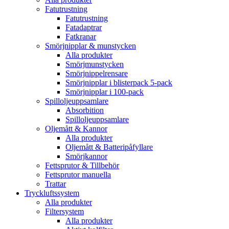
Fatutrustning
Fatutrustning
Fatadaptrar
Fatkranar
Smörjnipplar & munstycken
Alla produkter
Smörjmunstycken
Smörjnippelrensare
Smörjnipplar i blisterpack 5-pack
Smörjnipplar i 100-pack
Spilloljeuppsamlare
Absorbition
Spilloljeuppsamlare
Oljemått & Kannor
Alla produkter
Oljemått & Batteripåfyllare
Smörjkannor
Fettsprutor & Tillbehör
Fettsprutor manuella
Trattar
Tryckluftssystem
Alla produkter
Filtersystem
Alla produkter