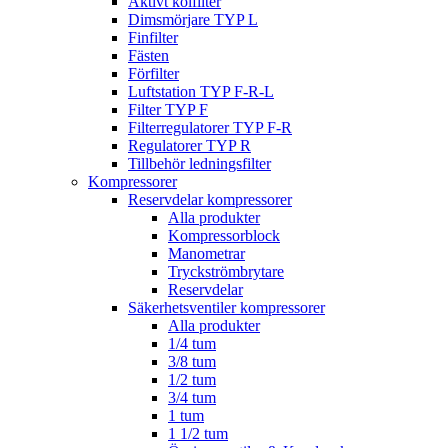
Aktivt kolfilter
Dimsmörjare TYP L
Finfilter
Fästen
Förfilter
Luftstation TYP F-R-L
Filter TYP F
Filterregulatorer TYP F-R
Regulatorer TYP R
Tillbehör ledningsfilter
Kompressorer
Reservdelar kompressorer
Alla produkter
Kompressorblock
Manometrar
Tryckströmbrytare
Reservdelar
Säkerhetsventiler kompressorer
Alla produkter
1/4 tum
3/8 tum
1/2 tum
3/4 tum
1 tum
1 1/2 tum