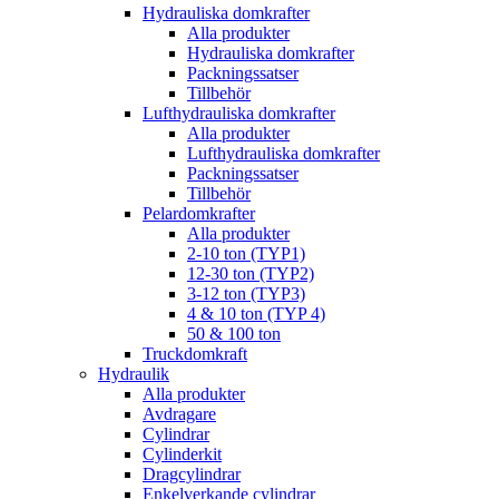
Hydrauliska domkrafter
Alla produkter
Hydrauliska domkrafter
Packningssatser
Tillbehör
Lufthydrauliska domkrafter
Alla produkter
Lufthydrauliska domkrafter
Packningssatser
Tillbehör
Pelardomkrafter
Alla produkter
2-10 ton (TYP1)
12-30 ton (TYP2)
3-12 ton (TYP3)
4 & 10 ton (TYP 4)
50 & 100 ton
Truckdomkraft
Hydraulik
Alla produkter
Avdragare
Cylindrar
Cylinderkit
Dragcylindrar
Enkelverkande cylindrar