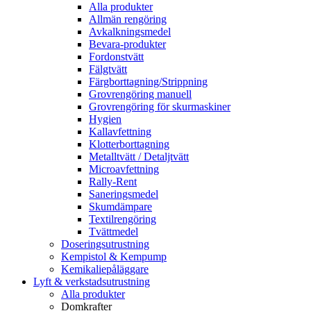
Alla produkter
Allmän rengöring
Avkalkningsmedel
Bevara-produkter
Fordonstvätt
Fälgtvätt
Färgborttagning/Strippning
Grovrengöring manuell
Grovrengöring för skurmaskiner
Hygien
Kallavfettning
Klotterborttagning
Metalltvätt / Detaljtvätt
Microavfettning
Rally-Rent
Saneringsmedel
Skumdämpare
Textilrengöring
Tvättmedel
Doseringsutrustning
Kempistol & Kempump
Kemikaliepåläggare
Lyft & verkstadsutrustning
Alla produkter
Domkrafter