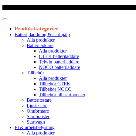
Frakt 179 kr
|
Fraktfritt från 1800 kr exkl. moms
|
Leveranstid 1-3 arb
Produktkategorier
Batteri, laddning & starthjälp
Alla produkter
Batteriladdare
Alla produkter
CTEK batteriladdare
Telwin batteriladdare
NOCO batteriladdare
Tillbehör
Alla produkter
Tillbehör CTEK
Tillbehör NOCO
Tillbehör till startbooster
Batteritestare
Ljustestare
Omformare
Startbooster
Startvagn
El & arbetsbelysning
Alla produkter