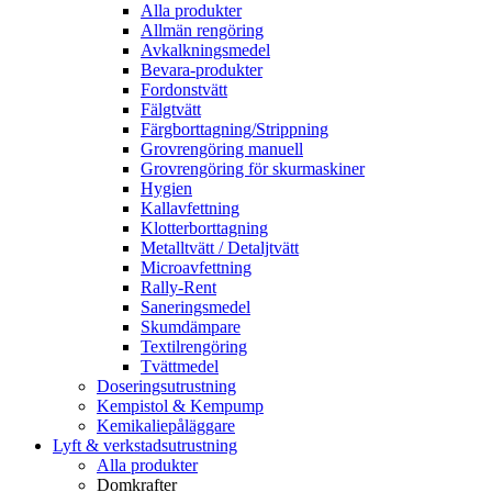
Alla produkter
Allmän rengöring
Avkalkningsmedel
Bevara-produkter
Fordonstvätt
Fälgtvätt
Färgborttagning/Strippning
Grovrengöring manuell
Grovrengöring för skurmaskiner
Hygien
Kallavfettning
Klotterborttagning
Metalltvätt / Detaljtvätt
Microavfettning
Rally-Rent
Saneringsmedel
Skumdämpare
Textilrengöring
Tvättmedel
Doseringsutrustning
Kempistol & Kempump
Kemikaliepåläggare
Lyft & verkstadsutrustning
Alla produkter
Domkrafter