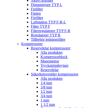
Aktivt kolfilter
Dimsmörjare TYP L
Finfilter
Fästen
Förfilter
Luftstation TYP F-R-L
Filter TYP F
Filterregulatorer TYP F-R
Regulatorer TYP R
Tillbehör ledningsfilter
Kompressorer
Reservdelar kompressorer
Alla produkter
Kompressorblock
Manometrar
Tryckströmbrytare
Reservdelar
Säkerhetsventiler kompressorer
Alla produkter
1/4 tum
3/8 tum
1/2 tum
3/4 tum
1 tum
1 1/2 tum