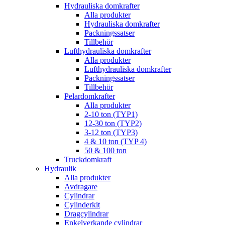
Hydrauliska domkrafter
Alla produkter
Hydrauliska domkrafter
Packningssatser
Tillbehör
Lufthydrauliska domkrafter
Alla produkter
Lufthydrauliska domkrafter
Packningssatser
Tillbehör
Pelardomkrafter
Alla produkter
2-10 ton (TYP1)
12-30 ton (TYP2)
3-12 ton (TYP3)
4 & 10 ton (TYP 4)
50 & 100 ton
Truckdomkraft
Hydraulik
Alla produkter
Avdragare
Cylindrar
Cylinderkit
Dragcylindrar
Enkelverkande cylindrar