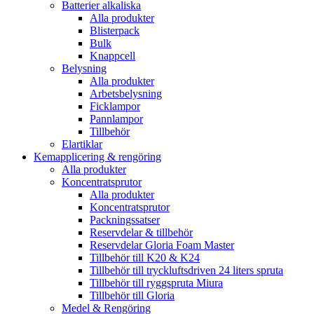
Batterier alkaliska
Alla produkter
Blisterpack
Bulk
Knappcell
Belysning
Alla produkter
Arbetsbelysning
Ficklampor
Pannlampor
Tillbehör
Elartiklar
Kemapplicering & rengöring
Alla produkter
Koncentratsprutor
Alla produkter
Koncentratsprutor
Packningssatser
Reservdelar & tillbehör
Reservdelar Gloria Foam Master
Tillbehör till K20 & K24
Tillbehör till tryckluftsdriven 24 liters spruta
Tillbehör till ryggspruta Miura
Tillbehör till Gloria
Medel & Rengöring