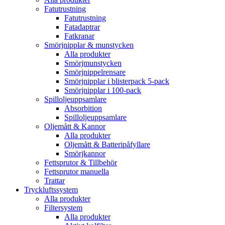
Fatutrustning
Fatutrustning
Fatadaptrar
Fatkranar
Smörjnipplar & munstycken
Alla produkter
Smörjmunstycken
Smörjnippelrensare
Smörjnipplar i blisterpack 5-pack
Smörjnipplar i 100-pack
Spilloljeuppsamlare
Absorbition
Spilloljeuppsamlare
Oljemått & Kannor
Alla produkter
Oljemått & Batteripåfyllare
Smörjkannor
Fettsprutor & Tillbehör
Fettsprutor manuella
Trattar
Tryckluftssystem
Alla produkter
Filtersystem
Alla produkter