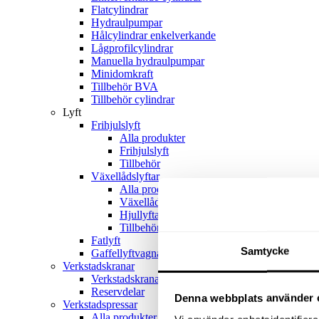
Flatcylindrar
Hydraulpumpar
Hålcylindrar enkelverkande
Lågprofilcylindrar
Manuella hydraulpumpar
Minidomkraft
Tillbehör BVA
Tillbehör cylindrar
Lyft
Frihjulslyft
Alla produkter
Frihjulslyft
Tillbehör
Växellådslyftar
Alla produkter
Växellådslyftar
Hjullyftar
Tillbehör
Fatlyft
Samtycke
Gaffellyftvagnar
Verkstadskranar
Verkstadskranar
Reservdelar
Denna webbplats använder 
Verkstadspressar
Alla produkter