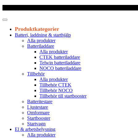
Frakt 179 kr
|
Fraktfritt från 1800 kr exkl. moms
|
Leveranstid 1-3 arb
Produktkategorier
Batteri, laddning & starthjälp
Alla produkter
Batteriladdare
Alla produkter
CTEK batteriladdare
Telwin batteriladdare
NOCO batteriladdare
Tillbehör
Alla produkter
Tillbehör CTEK
Tillbehör NOCO
Tillbehör till startbooster
Batteritestare
Ljustestare
Omformare
Startbooster
Startvagn
El & arbetsbelysning
Alla produkter