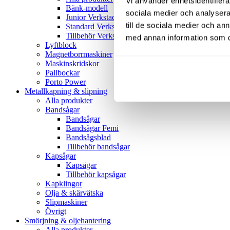
Vi använder enhetsidentifierar
Bänk-modell
sociala medier och analysera 
Junior Verkstadspress
till de sociala medier och a
Standard Verkstadspress
Tillbehör Verkstadspressar
med annan information som du 
Lyftblock
Magnetborrmaskiner
Maskinskridskor
Pallbockar
Porto Power
Metallkapning & slipning
Alla produkter
Bandsågar
Bandsågar
Bandsågar Femi
Bandsågsblad
Tillbehör bandsågar
Kapsågar
Kapsågar
Tillbehör kapsågar
Kapklingor
Olja & skärvätska
Slipmaskiner
Övrigt
Smörjning & oljehantering
Alla produkter