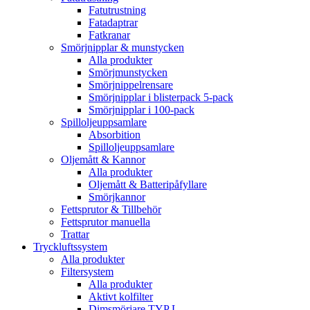
Fatutrustning
Fatadaptrar
Fatkranar
Smörjnipplar & munstycken
Alla produkter
Smörjmunstycken
Smörjnippelrensare
Smörjnipplar i blisterpack 5-pack
Smörjnipplar i 100-pack
Spilloljeuppsamlare
Absorbition
Spilloljeuppsamlare
Oljemått & Kannor
Alla produkter
Oljemått & Batteripåfyllare
Smörjkannor
Fettsprutor & Tillbehör
Fettsprutor manuella
Trattar
Tryckluftssystem
Alla produkter
Filtersystem
Alla produkter
Aktivt kolfilter
Dimsmörjare TYP L