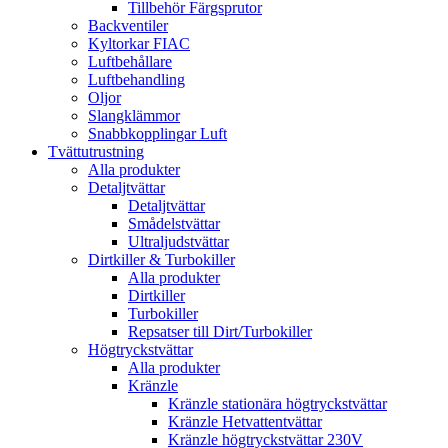
Tillbehör Färgsprutor
Backventiler
Kyltorkar FIAC
Luftbehållare
Luftbehandling
Oljor
Slangklämmor
Snabbkopplingar Luft
Tvättutrustning
Alla produkter
Detaljtvättar
Detaljtvättar
Smådelstvättar
Ultraljudstvättar
Dirtkiller & Turbokiller
Alla produkter
Dirtkiller
Turbokiller
Repsatser till Dirt/Turbokiller
Högtryckstvättar
Alla produkter
Kränzle
Kränzle stationära högtryckstvättar
Kränzle Hetvattentvättar
Kränzle högtryckstvättar 230V