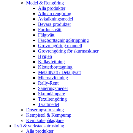
Medel & Rengöring
Alla produkter
Allmän rengöring
Avkalkningsmedel
Bevara-produkter
Fordonstvätt
Fälgtvätt
Färgborttagning/Strippning
Grovrengöring manuell
Grovrengöring för skurmaskiner
Hygien
Kallavfettning
Klotterborttagning
Metalltvätt / Detaljtvätt
Microavfettning
Rally-Rent
Saneringsmedel
Skumdämpare
Textilrengöring
Tvättmedel
Doseringsutrustning
Kempistol & Kempump
Kemikaliepåläggare
Lyft & verkstadsutrustning
Alla produkter