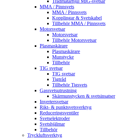
Trådmatarhjul MIG-svetsar
MMA / Pinnsvets
MMA / Pinnsvets
Kopplingar & Svetskabel
Tillbehör MMA / Pinnsvets
Motorsvetsar
Motorsvetsar
Tillbehör Motorsvetsar
Plasmaskärare
Plasmaskärare
Munstycke
Tillbehör
TIG svetsar
TIG svetsar
Tigtråd
Tillbehör Tigsvets
Gassvetsutrustning
Skärmunstycken & svetsinsatser
Invertersvetsar
Rikt- & punktsvetsverktyg
Reduceringsventiler
Svetselektroder
Svetshjälmar
Tillbehör
Tryckluftsverktyg