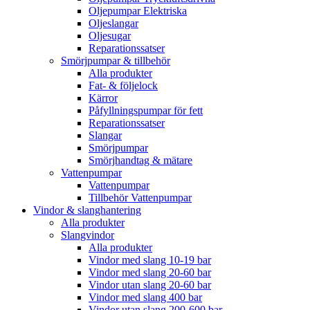
Oljepumpar Elektriska
Oljeslangar
Oljesugar
Reparationssatser
Smörjpumpar & tillbehör
Alla produkter
Fat- & följelock
Kärror
Påfyllningspumpar för fett
Reparationssatser
Slangar
Smörjpumpar
Smörjhandtag & mätare
Vattenpumpar
Vattenpumpar
Tillbehör Vattenpumpar
Vindor & slanghantering
Alla produkter
Slangvindor
Alla produkter
Vindor med slang 10-19 bar
Vindor med slang 20-60 bar
Vindor utan slang 20-60 bar
Vindor med slang 400 bar
Vindor utan slang 200-600 bar