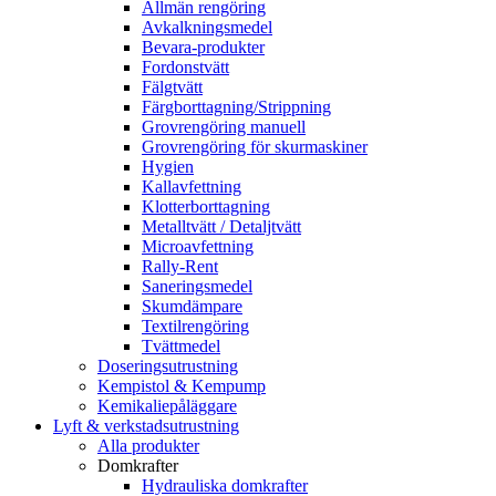
Allmän rengöring
Avkalkningsmedel
Bevara-produkter
Fordonstvätt
Fälgtvätt
Färgborttagning/Strippning
Grovrengöring manuell
Grovrengöring för skurmaskiner
Hygien
Kallavfettning
Klotterborttagning
Metalltvätt / Detaljtvätt
Microavfettning
Rally-Rent
Saneringsmedel
Skumdämpare
Textilrengöring
Tvättmedel
Doseringsutrustning
Kempistol & Kempump
Kemikaliepåläggare
Lyft & verkstadsutrustning
Alla produkter
Domkrafter
Hydrauliska domkrafter