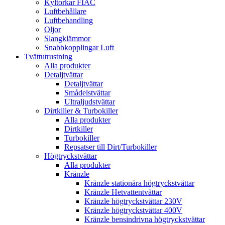
Kyltorkar FIAC
Luftbehållare
Luftbehandling
Oljor
Slangklämmor
Snabbkopplingar Luft
Tvättutrustning
Alla produkter
Detaljtvättar
Detaljtvättar
Smådelstvättar
Ultraljudstvättar
Dirtkiller & Turbokiller
Alla produkter
Dirtkiller
Turbokiller
Repsatser till Dirt/Turbokiller
Högtryckstvättar
Alla produkter
Kränzle
Kränzle stationära högtryckstvättar
Kränzle Hetvattentvättar
Kränzle högtryckstvättar 230V
Kränzle högtryckstvättar 400V
Kränzle bensindrivna högtryckstvättar