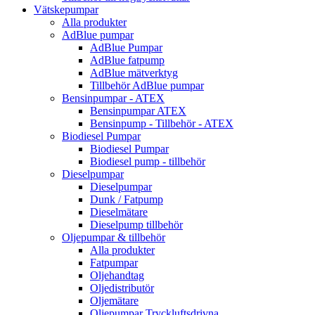
Vätskepumpar
Alla produkter
AdBlue pumpar
AdBlue Pumpar
AdBlue fatpump
AdBlue mätverktyg
Tillbehör AdBlue pumpar
Bensinpumpar - ATEX
Bensinpumpar ATEX
Bensinpump - Tillbehör - ATEX
Biodiesel Pumpar
Biodiesel Pumpar
Biodiesel pump - tillbehör
Dieselpumpar
Dieselpumpar
Dunk / Fatpump
Dieselmätare
Dieselpump tillbehör
Oljepumpar & tillbehör
Alla produkter
Fatpumpar
Oljehandtag
Oljedistributör
Oljemätare
Oljepumpar Tryckluftsdrivna