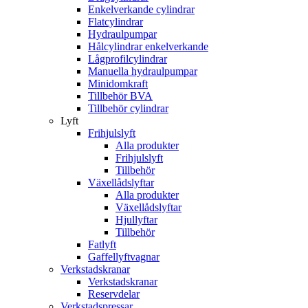
Enkelverkande cylindrar
Flatcylindrar
Hydraulpumpar
Hålcylindrar enkelverkande
Lågprofilcylindrar
Manuella hydraulpumpar
Minidomkraft
Tillbehör BVA
Tillbehör cylindrar
Lyft
Frihjulslyft
Alla produkter
Frihjulslyft
Tillbehör
Växellådslyftar
Alla produkter
Växellådslyftar
Hjullyftar
Tillbehör
Fatlyft
Gaffellyftvagnar
Verkstadskranar
Verkstadskranar
Reservdelar
Verkstadspressar