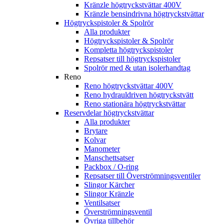
Kränzle högtryckstvättar 400V
Kränzle bensindrivna högtryckstvättar
Högtryckspistoler & Spolrör
Alla produkter
Högtryckspistoler & Spolrör
Kompletta högtryckspistoler
Repsatser till högtryckspistoler
Spolrör med & utan isolerhandtag
Reno
Reno högtryckstvättar 400V
Reno hydrauldriven högtryckstvätt
Reno stationära högtryckstvättar
Reservdelar högtryckstvättar
Alla produkter
Brytare
Kolvar
Manometer
Manschettsatser
Packbox / O-ring
Repsatser till Överströmningsventiler
Slingor Kärcher
Slingor Kränzle
Ventilsatser
Överströmningsventil
Övriga tillbehör