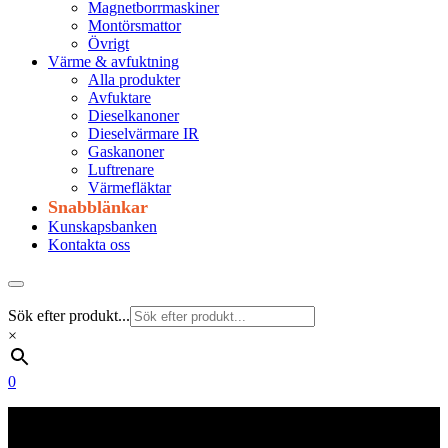
Magnetborrmaskiner
Montörsmattor
Övrigt
Värme & avfuktning
Alla produkter
Avfuktare
Dieselkanoner
Dieselvärmare IR
Gaskanoner
Luftrenare
Värmefläktar
Snabblänkar
Kunskapsbanken
Kontakta oss
Sök efter produkt...
×
0
Frakt 179 kr
Fraktfritt från 1800 kr exkl. moms