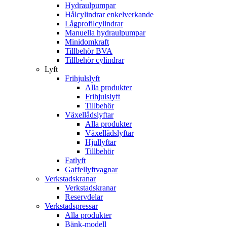
Hydraulpumpar
Hålcylindrar enkelverkande
Lågprofilcylindrar
Manuella hydraulpumpar
Minidomkraft
Tillbehör BVA
Tillbehör cylindrar
Lyft
Frihjulslyft
Alla produkter
Frihjulslyft
Tillbehör
Växellådslyftar
Alla produkter
Växellådslyftar
Hjullyftar
Tillbehör
Fatlyft
Gaffellyftvagnar
Verkstadskranar
Verkstadskranar
Reservdelar
Verkstadspressar
Alla produkter
Bänk-modell