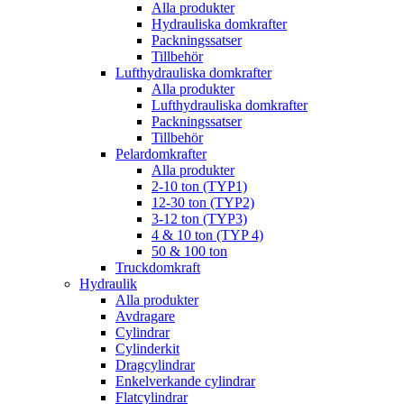
Alla produkter
Hydrauliska domkrafter
Packningssatser
Tillbehör
Lufthydrauliska domkrafter
Alla produkter
Lufthydrauliska domkrafter
Packningssatser
Tillbehör
Pelardomkrafter
Alla produkter
2-10 ton (TYP1)
12-30 ton (TYP2)
3-12 ton (TYP3)
4 & 10 ton (TYP 4)
50 & 100 ton
Truckdomkraft
Hydraulik
Alla produkter
Avdragare
Cylindrar
Cylinderkit
Dragcylindrar
Enkelverkande cylindrar
Flatcylindrar