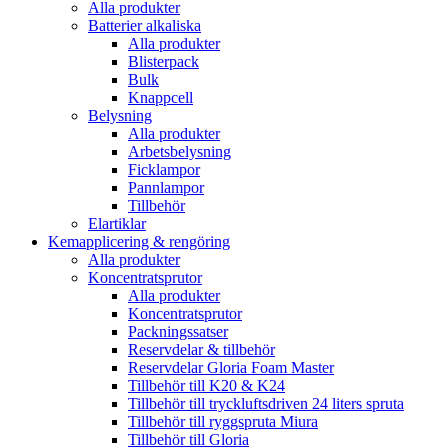
Alla produkter
Batterier alkaliska
Alla produkter
Blisterpack
Bulk
Knappcell
Belysning
Alla produkter
Arbetsbelysning
Ficklampor
Pannlampor
Tillbehör
Elartiklar
Kemapplicering & rengöring
Alla produkter
Koncentratsprutor
Alla produkter
Koncentratsprutor
Packningssatser
Reservdelar & tillbehör
Reservdelar Gloria Foam Master
Tillbehör till K20 & K24
Tillbehör till tryckluftsdriven 24 liters spruta
Tillbehör till ryggspruta Miura
Tillbehör till Gloria