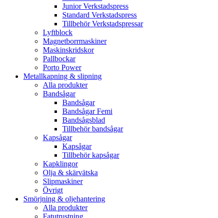
Junior Verkstadspress
Standard Verkstadspress
Tillbehör Verkstadspressar
Lyftblock
Magnetborrmaskiner
Maskinskridskor
Pallbockar
Porto Power
Metallkapning & slipning
Alla produkter
Bandsågar
Bandsågar
Bandsågar Femi
Bandsågsblad
Tillbehör bandsågar
Kapsågar
Kapsågar
Tillbehör kapsågar
Kapklingor
Olja & skärvätska
Slipmaskiner
Övrigt
Smörjning & oljehantering
Alla produkter
Fatutrustning