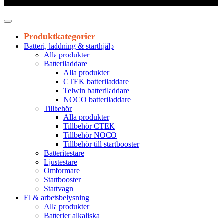
Leveranstid 1-3 arbetsdagar
Produktkategorier
Batteri, laddning & starthjälp
Alla produkter
Batteriladdare
Alla produkter
CTEK batteriladdare
Telwin batteriladdare
NOCO batteriladdare
Tillbehör
Alla produkter
Tillbehör CTEK
Tillbehör NOCO
Tillbehör till startbooster
Batteritestare
Ljustestare
Omformare
Startbooster
Startvagn
El & arbetsbelysning
Alla produkter
Batterier alkaliska