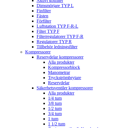
Aktivt kolfilter
Dimsmörjare TYP L
Finfilter
Fästen
Förfilter
Luftstation TYP F-R-L
Filter TYP F
Filterregulatorer TYP F-R
Regulatorer TYP R
Tillbehör ledningsfilter
Kompressorer
Reservdelar kompressorer
Alla produkter
Kompressorblock
Manometrar
Tryckströmbrytare
Reservdelar
Säkerhetsventiler kompressorer
Alla produkter
1/4 tum
3/8 tum
1/2 tum
3/4 tum
1 tum
1 1/2 tum