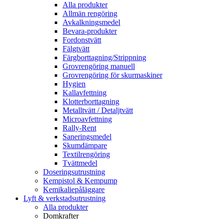
Alla produkter
Allmän rengöring
Avkalkningsmedel
Bevara-produkter
Fordonstvätt
Fälgtvätt
Färgborttagning/Strippning
Grovrengöring manuell
Grovrengöring för skurmaskiner
Hygien
Kallavfettning
Klotterborttagning
Metalltvätt / Detaljtvätt
Microavfettning
Rally-Rent
Saneringsmedel
Skumdämpare
Textilrengöring
Tvättmedel
Doseringsutrustning
Kempistol & Kempump
Kemikaliepåläggare
Lyft & verkstadsutrustning
Alla produkter
Domkrafter