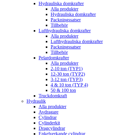
Hydrauliska domkrafter
Alla produkter
Hydrauliska domkrafter
Packningssatser
Tillbehör
Lufthydrauliska domkrafter
Alla produkter
Lufthydrauliska domkrafter
Packningssatser
Tillbehör
Pelardomkrafter
Alla produkter
2-10 ton (TYP1)
12-30 ton (TYP2)
3-12 ton (TYP3)
4 & 10 ton (TYP 4)
50 & 100 ton
Truckdomkraft
Hydraulik
Alla produkter
Avdragare
Cylindrar
Cylinderkit
Dragcylindrar
Enkelverkande cylindrar