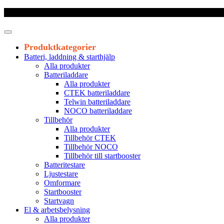
Frakt 179 kr
|
Fraktfritt från 1800 kr exkl. moms
|
Leveranstid 1-3 arb
Produktkategorier
Batteri, laddning & starthjälp
Alla produkter
Batteriladdare
Alla produkter
CTEK batteriladdare
Telwin batteriladdare
NOCO batteriladdare
Tillbehör
Alla produkter
Tillbehör CTEK
Tillbehör NOCO
Tillbehör till startbooster
Batteritestare
Ljustestare
Omformare
Startbooster
Startvagn
El & arbetsbelysning
Alla produkter