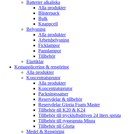
Batterier alkaliska
Alla produkter
Blisterpack
Bulk
Knappcell
Belysning
Alla produkter
Arbetsbelysning
Ficklampor
Pannlampor
Tillbehör
Elartiklar
Kemapplicering & rengöring
Alla produkter
Koncentratsprutor
Alla produkter
Koncentratsprutor
Packningssatser
Reservdelar & tillbehör
Reservdelar Gloria Foam Master
Tillbehör till K20 & K24
Tillbehör till tryckluftsdriven 24 liters spruta
Tillbehör till ryggspruta Miura
Tillbehör till Gloria
Medel & Rengöring