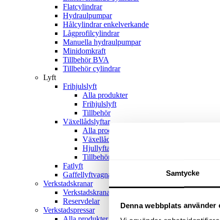
Flatcylindrar
Hydraulpumpar
Hålcylindrar enkelverkande
Lågprofilcylindrar
Manuella hydraulpumpar
Minidomkraft
Tillbehör BVA
Tillbehör cylindrar
Lyft
Frihjulslyft
Alla produkter
Frihjulslyft
Tillbehör
Växellådslyftar
Alla produkter
Växellådslyftar
Hjullyftar
Tillbehör
Fatlyft
Samtycke
Gaffellyftvagnar
Verkstadskranar
Verkstadskranar
Reservdelar
Denna webbplats använder 
Verkstadspressar
Alla produkter