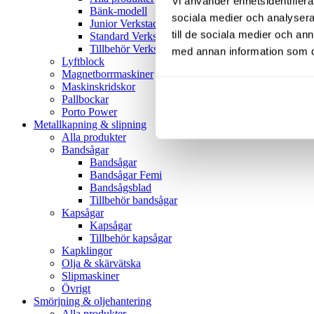
Vi använder enhetsidentifierar
Bänk-modell
sociala medier och analysera 
Junior Verkstadspress
till de sociala medier och a
Standard Verkstadspress
Tillbehör Verkstadspressar
med annan information som du 
Lyftblock
Magnetborrmaskiner
Maskinskridskor
Pallbockar
Porto Power
Metallkapning & slipning
Alla produkter
Bandsågar
Bandsågar
Bandsågar Femi
Bandsågsblad
Tillbehör bandsågar
Kapsågar
Kapsågar
Tillbehör kapsågar
Kapklingor
Olja & skärvätska
Slipmaskiner
Övrigt
Smörjning & oljehantering
Alla produkter