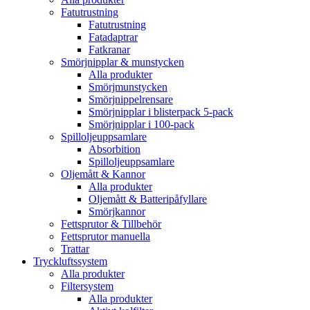
Fatutrustning
Fatutrustning
Fatadaptrar
Fatkranar
Smörjnipplar & munstycken
Alla produkter
Smörjmunstycken
Smörjnippelrensare
Smörjnipplar i blisterpack 5-pack
Smörjnipplar i 100-pack
Spilloljeuppsamlare
Absorbition
Spilloljeuppsamlare
Oljemått & Kannor
Alla produkter
Oljemått & Batteripåfyllare
Smörjkannor
Fettsprutor & Tillbehör
Fettsprutor manuella
Trattar
Tryckluftssystem
Alla produkter
Filtersystem
Alla produkter