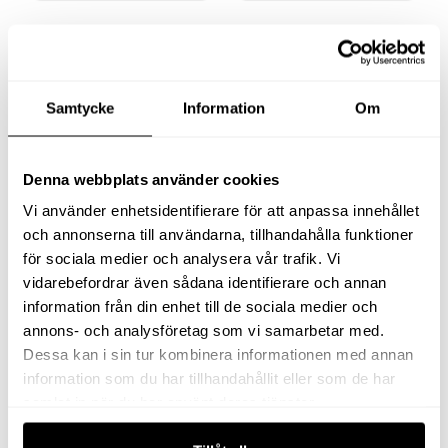
Samtycke
Information
Om
Denna webbplats använder cookies
Vi använder enhetsidentifierare för att anpassa innehållet
och annonserna till användarna, tillhandahålla funktioner
STICKPROPP GUMMI 1-
LADDARE 12V
för sociala medier och analysera vår trafik. Vi
FAS
vidarebefordrar även sådana identifierare och annan
63
kr
66
kr
information från din enhet till de sociala medier och
exkl moms
exkl moms
annons- och analysföretag som vi samarbetar med.
(
78.75
kr
inkl moms)
(
82.50
kr
inkl moms)
Dessa kan i sin tur kombinera informationen med annan
information som du har tillhandahållit eller som de har
Köp
Köp
samlat in när du har använt deras tjänster.