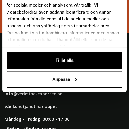
för sociala medier och analysera vår trafik. Vi
Trygg och säker handel
vidarebefordrar även sådana identifierare och annan
Säkra betalsystem
information från din enhet till de sociala medier och
annons- och analysföretag som vi samarbetar med.
Dessa kan i sin tur kombinera informationen med annan
information som du har tillhandahållit eller som de har
samlat in när du har använt deras tjänster.
Tillåt alla
MM-AJ Ecommerce Group AB
Org nr: 559297-1278
Anpassa
Kontakta oss
info@verkstad-experten.se
Vår kundtjänst har öppet
Måndag - Fredag: 08:00 - 17:00
Lördag - Söndag: Stängt