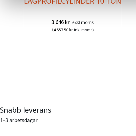
LÅGPROFILCYLINDER 10 TON
3 646
kr
exkl moms
(
4 557.50
kr
inkl moms)
Snabb leverans
1–3 arbetsdagar