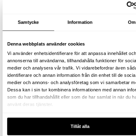
Samtycke
Information
Om
Denna webbplats använder cookies
HÅLCYLINDER
Vi använder enhetsidentifierare för att anpassa innehållet oc
annonserna till användarna, tillhandahålla funktioner för socia
ENKELVERKANDE 30 TON
medier och analysera vår trafik. Vi vidarebefordrar även såd
SLAG 155 MM
identifierare och annan information från din enhet till de socia
16 632
kr
exkl moms
medier och annons- och analysföretag som vi samarbetar m
(
Dessa kan i sin tur kombinera informationen med annan info
20 790
kr
inkl moms)
som du har tillhandahållit eller som de har samlat in när du h
använt deras tjänster.
Tillåt alla