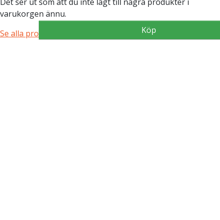
Det ser ut som att du inte lagt till några produkter i
varukorgen ännu.
Köp
Köp
Köp
Köp
Se alla produkter