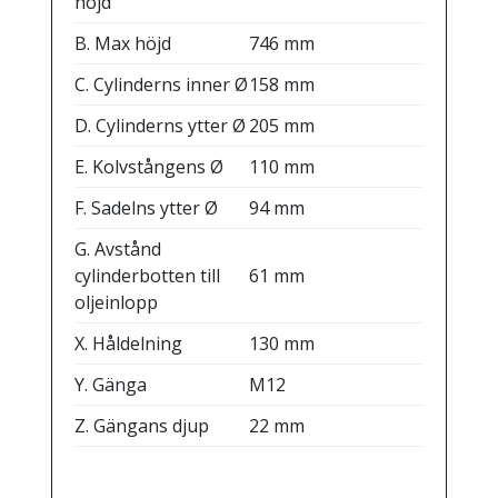
höjd
B. Max höjd
746 mm
C. Cylinderns inner Ø
158 mm
D. Cylinderns ytter Ø
205 mm
E. Kolvstångens Ø
110 mm
F. Sadelns ytter Ø
94 mm
G. Avstånd
cylinderbotten till
61 mm
oljeinlopp
X. Håldelning
130 mm
Y. Gänga
M12
Z. Gängans djup
22 mm