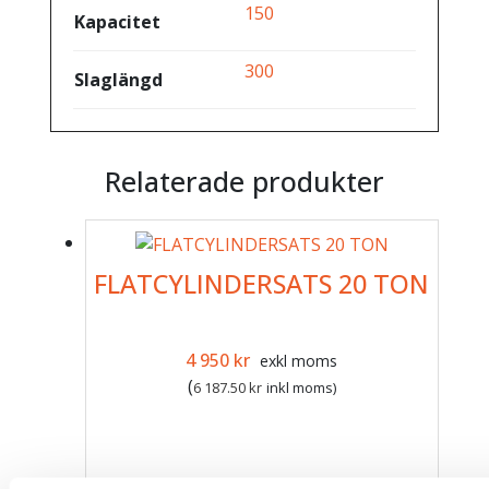
150
Kapacitet
300
Slaglängd
Relaterade produkter
FLATCYLINDERSATS 20 TON
Det ursprungliga priset var: 6 789 kr.
Det nuvarande priset är: 4 95
4 950
kr
exkl moms
(
6 187.50
kr
inkl moms)