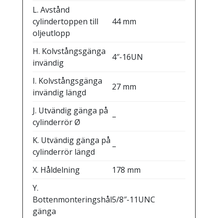
L. Avstånd
cylindertoppen till
44 mm
oljeutlopp
H. Kolvstångsgänga
4″-16UN
invändig
I. Kolvstångsgänga
27 mm
invändig längd
J. Utvändig gänga på
–
cylinderrör Ø
K. Utvändig gänga på
–
cylinderrör längd
X. Håldelning
178 mm
Y.
Bottenmonteringshål
5/8″-11UNC
gänga