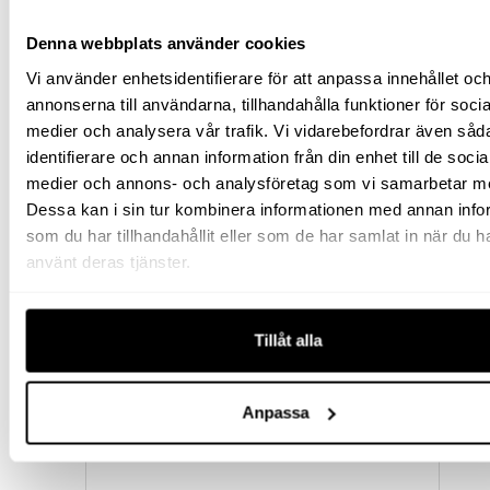
SLAG 155 MM
16 632
kr
exkl moms
Denna webbplats använder cookies
(
20 790
kr
inkl moms)
Vi använder enhetsidentifierare för att anpassa innehållet oc
annonserna till användarna, tillhandahålla funktioner för socia
medier och analysera vår trafik. Vi vidarebefordrar även såd
identifierare och annan information från din enhet till de socia
medier och annons- och analysföretag som vi samarbetar m
Dessa kan i sin tur kombinera informationen med annan info
som du har tillhandahållit eller som de har samlat in när du h
använt deras tjänster.
MINIDOMKRAFT 5 TON 38
Tillåt alla
MM
Anpassa
4 488
kr
exkl moms
(
5 610
kr
inkl moms)