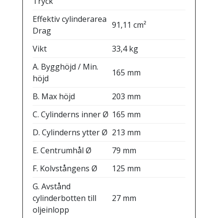
Tryck
Effektiv cylinderarea
91,11 cm²
Drag
Vikt
33,4 kg
A. Bygghöjd / Min.
165 mm
höjd
B. Max höjd
203 mm
C. Cylinderns inner Ø
165 mm
D. Cylinderns ytter Ø
213 mm
E. Centrumhål Ø
79 mm
F. Kolvstångens Ø
125 mm
G. Avstånd
cylinderbotten till
27 mm
oljeinlopp