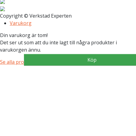
Copyright © Verkstad Experten
Varukorg
Din varukorg är tom!
Det ser ut som att du inte lagt till några produkter i
varukorgen ännu.
Köp
Köp
Köp
Köp
Se alla produkter