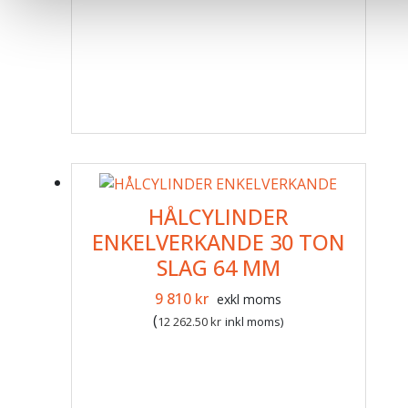
HÅLCYLINDER
ENKELVERKANDE 30 TON
SLAG 64 MM
Det ursprungliga priset var: 11 558 kr
Det nuvarande priset är: 9 81
9 810
kr
exkl moms
(
12 262.50
kr
inkl moms)