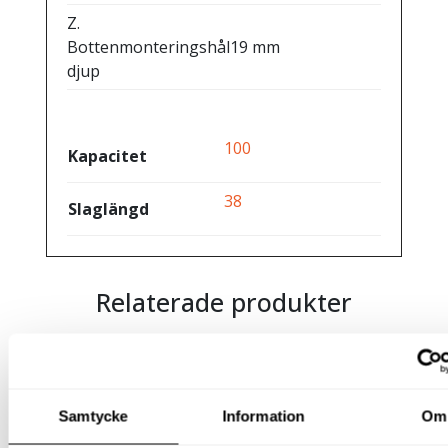
Z.
Bottenmonteringshål
19 mm
djup
100
Kapacitet
38
Slaglängd
Relaterade produkter
HÅLCYLINDER
Samtycke
Information
Om
ENKELVERKANDE 30 TON