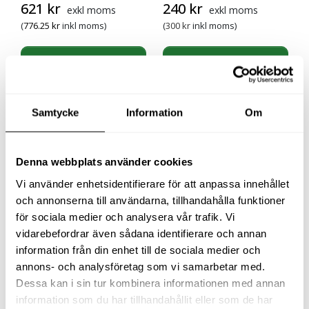
Det ursprungliga priset var: 
Det nuvarande priset
621
kr
240
kr
exkl moms
exkl moms
(
776.25
kr
inkl moms)
(
300
kr
inkl moms)
Köp
Köp
Samtycke
Information
Om
Denna webbplats använder cookies
Vi använder enhetsidentifierare för att anpassa innehållet
och annonserna till användarna, tillhandahålla funktioner
för sociala medier och analysera vår trafik. Vi
vidarebefordrar även sådana identifierare och annan
BLÅSPISTOL 100×6 MM
SLANG 10 M AIRSOFT
information från din enhet till de sociala medier och
AIRBOY
KOMPL 5/16″
annons- och analysföretag som vi samarbetar med.
Dessa kan i sin tur kombinera informationen med annan
Det ursprungliga priset var: 168 kr.
Det nuvarande priset är: 120 kr.
120
kr
708
kr
exkl moms
exkl moms
information som du har tillhandahållit eller som de har
(
150
kr
inkl moms)
(
885
kr
inkl moms)