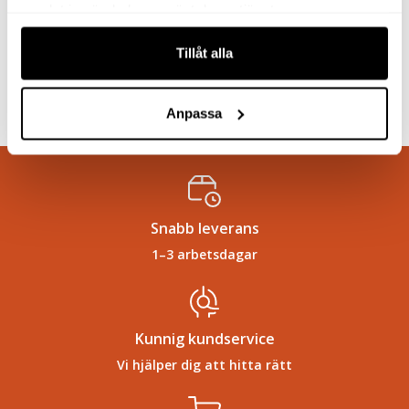
samlat in när du har använt deras tjänster.
Köp
Köp
Tillåt alla
Anpassa
Snabb leverans
1–3 arbetsdagar
Kunnig kundservice
Vi hjälper dig att hitta rätt